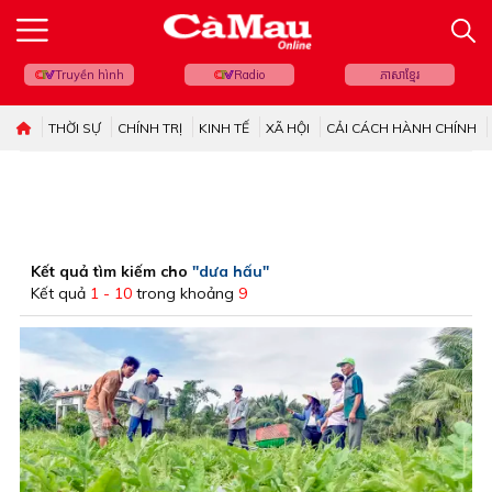
Truyền hình
Radio
ភាសាខ្មែរ
THỜI SỰ
CHÍNH TRỊ
KINH TẾ
XÃ HỘI
CẢI CÁCH HÀNH CHÍNH
Kết quả tìm kiếm cho
"dưa hấu"
Kết quả
1 - 10
trong khoảng
9