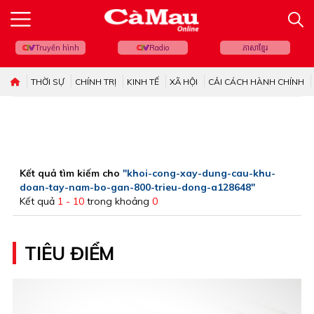
Truyền hình
Radio
ភាសាខ្មែរ
THỜI SỰ
CHÍNH TRỊ
KINH TẾ
XÃ HỘI
CẢI CÁCH HÀNH CHÍNH
Kết quả tìm kiếm cho
"khoi-cong-xay-dung-cau-khu-
doan-tay-nam-bo-gan-800-trieu-dong-a128648"
Kết quả
1 - 10
trong khoảng
0
TIÊU ĐIỂM