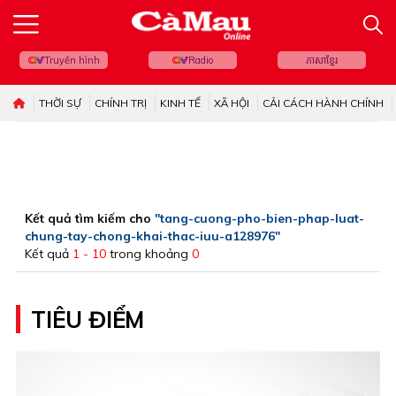
Truyền hình
Radio
ភាសាខ្មែរ
THỜI SỰ
CHÍNH TRỊ
KINH TẾ
XÃ HỘI
CẢI CÁCH HÀNH CHÍNH
Kết quả tìm kiếm cho
"tang-cuong-pho-bien-phap-luat-
chung-tay-chong-khai-thac-iuu-a128976"
Kết quả
1 - 10
trong khoảng
0
TIÊU ĐIỂM