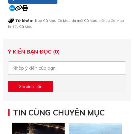
Từ khóa:
báo Cà Mau
Cà Mau
tin mới Cà Mau
thời sự Cà Mau
tin tức Cà Mau
Ý KIẾN BẠN ĐỌC (0)
TIN CÙNG CHUYÊN MỤC