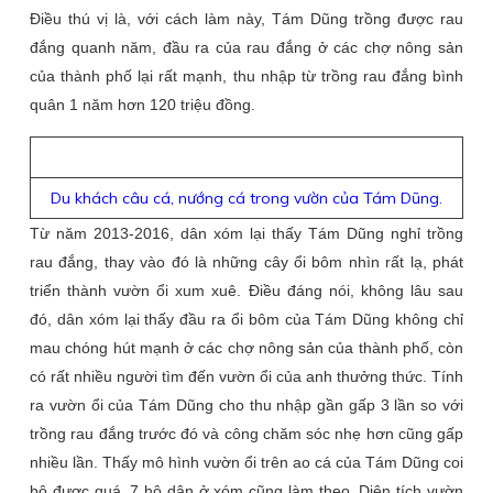
Điều thú vị là, với cách làm này, Tám Dũng trồng được rau
đắng quanh năm, đầu ra của rau đắng ở các chợ nông sản
của thành phố lại rất mạnh, thu nhập từ trồng rau đắng bình
quân 1 năm hơn 120 triệu đồng.
Du khách câu cá, nướng cá trong vườn của Tám Dũng.
Từ năm 2013-2016, dân xóm lại thấy Tám Dũng nghỉ trồng
rau đắng, thay vào đó là những cây ổi bôm nhìn rất lạ, phát
triển thành vườn ổi xum xuê. Điều đáng nói, không lâu sau
đó, dân xóm lại thấy đầu ra ổi bôm của Tám Dũng không chỉ
mau chóng hút mạnh ở các chợ nông sản của thành phố, còn
có rất nhiều người tìm đến vườn ổi của anh thưởng thức. Tính
ra vườn ổi của Tám Dũng cho thu nhập gần gấp 3 lần so với
trồng rau đắng trước đó và công chăm sóc nhẹ hơn cũng gấp
nhiều lần. Thấy mô hình vườn ổi trên ao cá của Tám Dũng coi
bộ được quá, 7 hộ dân ở xóm cũng làm theo. Diện tích vườn