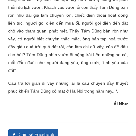
triển du lịch vườn. Khách vào vườn ổi còn thấy Tám Dũng bận
rộn như đại gia làm chuyện lớn, chiếc điện thoại hoạt động
liên tục, người gọi điện đến mua ổi, người gọi điện đến đặt
chỗ vào tham quan, phát mệt. Thấy Tám Dũng bận rộn như
vậy, có người biết chuyện thắc mắc, ông bán tạp hoá trước
đây giàu quá trời quá đất rồi, còn làm chi dữ vậy, của để đâu
cho hết? Tám Dũng nhìn vườn ổi nặng trái bên những ao cá,
mắt đắm đuối như người đang yêu, ông cười, "tình yêu của
đất".
Câu trả lời giản dị vậy nhưng lại là câu chuyện đầy thuyết
phục khiến Tám Dũng có mặt ở Hà Nội trong năm nay.../.
Ái Như
Chia sẻ Facebook