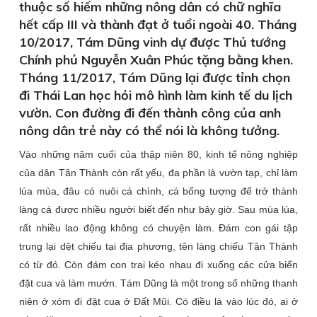
thuộc số hiếm những nông dân có chữ nghĩa
hết cấp III và thành đạt ở tuổi ngoài 40. Tháng
10/2017, Tám Dũng vinh dự được Thủ tướng
Chính phủ Nguyễn Xuân Phúc tặng bằng khen.
Tháng 11/2017, Tám Dũng lại được tỉnh chọn
đi Thái Lan học hỏi mô hình làm kinh tế du lịch
vườn. Con đường đi đến thành công của anh
nông dân trẻ này có thể nói là không tưởng.
Vào những năm cuối của thập niên 80, kinh tế nông nghiệp
của dân Tân Thành còn rất yếu, đa phần là vườn tạp, chỉ làm
lúa mùa, đâu có nuôi cá chình, cá bống tượng để trở thành
làng cá được nhiều người biết đến như bây giờ. Sau mùa lúa,
rất nhiều lao động không có chuyện làm. Đám con gái tập
trung lại dệt chiếu tại địa phương, tên làng chiếu Tân Thành
có từ đó. Còn đám con trai kéo nhau đi xuống các cửa biển
đặt cua và làm mướn. Tám Dũng là một trong số những thanh
niên ở xóm đi đặt cua ở Đất Mũi. Có điều là vào lúc đó, ai ở