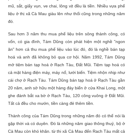
mũ, sắt, giấy vụn, ve chai, lông vịt đều là tiền. Nhiều vựa phế
liệu ở thị xã Cà Mau giàu lên như thổi cũng trong những năm
đó.
Sau hơn 3 năm thu mua phế liệu trên sông thành công, có
vốn, có gia đình, Tám Dũng còn phát hiện một nghề "ngon
ăn" hơn cả thu mua phế liệu vào lúc đó, đó là nghề bán tạp
hoá và anh đã không bỏ qua cơ hội. Năm 1992, Tám Dũng
mở tiệm bán tạp hoá ở Rạch Tàu, Đất Mũi. Tiệm tạp hoá có
cả mặt hàng điện máy, máy nổ, lưới biển. Tiệm nhộn nhịp như
cái chợ ở Rạch Tàu. Tám Dũng bán tạp hoá ở Rạch Tàu gần
20 năm, anh sở hữu một hàng đáy biển ở cửa Khai Long, một
ghe đánh bắt xa bờ ở Rạch Tàu, 120 công vuông ở Đất Mũi.
Tất cả đều cho mướn, tiền càng đẻ thêm tiền.
Thành công của Tám Dũng trong những năm đó có thể nói là
gặp thời và có duyên. Đó là những năm giao thông thuỷ, bộ ở
Cà Mau còn khó khăn, từ thị xã Cà Mau đến Rạch Tàu mất cả