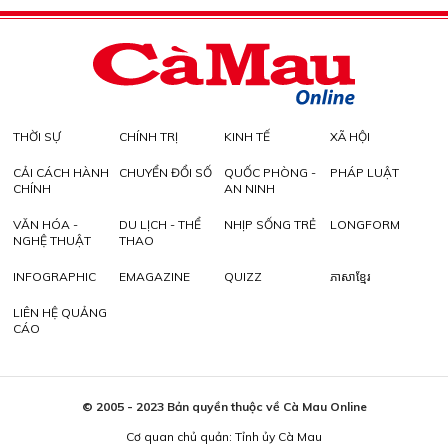
THỜI SỰ
CHÍNH TRỊ
KINH TẾ
XÃ HỘI
CẢI CÁCH HÀNH
CHUYỂN ĐỔI SỐ
QUỐC PHÒNG -
PHÁP LUẬT
CHÍNH
AN NINH
VĂN HÓA -
DU LỊCH - THỂ
NHỊP SỐNG TRẺ
LONGFORM
NGHỆ THUẬT
THAO
INFOGRAPHIC
EMAGAZINE
QUIZZ
ភាសាខ្មែរ
LIÊN HỆ QUẢNG
CÁO
© 2005 - 2023 Bản quyền thuộc về Cà Mau Online
Cơ quan chủ quản: Tỉnh ủy Cà Mau