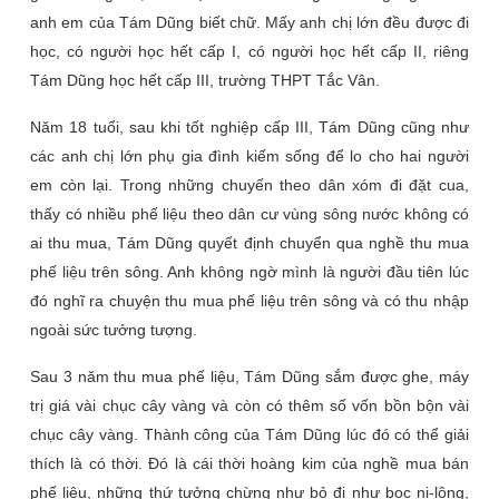
anh em của Tám Dũng biết chữ. Mấy anh chị lớn đều được đi
học, có người học hết cấp I, có người học hết cấp II, riêng
Tám Dũng học hết cấp III, trường THPT Tắc Vân.
Năm 18 tuổi, sau khi tốt nghiệp cấp III, Tám Dũng cũng như
các anh chị lớn phụ gia đình kiếm sống để lo cho hai người
em còn lại. Trong những chuyến theo dân xóm đi đặt cua,
thấy có nhiều phế liệu theo dân cư vùng sông nước không có
ai thu mua, Tám Dũng quyết định chuyển qua nghề thu mua
phế liệu trên sông. Anh không ngờ mình là người đầu tiên lúc
đó nghĩ ra chuyện thu mua phế liệu trên sông và có thu nhập
ngoài sức tưởng tượng.
Sau 3 năm thu mua phế liệu, Tám Dũng sắm được ghe, máy
trị giá vài chục cây vàng và còn có thêm số vốn bồn bộn vài
chục cây vàng. Thành công của Tám Dũng lúc đó có thể giải
thích là có thời. Đó là cái thời hoàng kim của nghề mua bán
phế liệu, những thứ tưởng chừng như bỏ đi như bọc ni-lông,