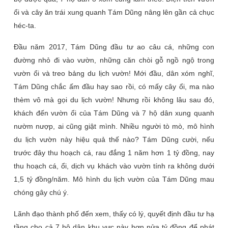
ổi và cây ăn trái xung quanh Tám Dũng nâng lên gần cả chục
héc-ta.
Đầu năm 2017, Tám Dũng đầu tư ao câu cá, những con
đường nhỏ đi vào vườn, những căn chòi gỗ ngồ ngộ trong
vườn ổi và treo bảng du lịch vườn! Mới đầu, dân xóm nghĩ,
Tám Dũng chắc ấm đầu hay sao rồi, có mấy cây ổi, ma nào
thèm vô mà gọi du lịch vườn! Nhưng rồi không lâu sau đó,
khách đến vườn ổi của Tám Dũng và 7 hộ dân xung quanh
nườm nượp, ai cũng giật mình. Nhiều người tò mò, mô hình
du lịch vườn này hiệu quả thế nào? Tám Dũng cười, nếu
trước đây thu hoạch cá, rau đắng 1 năm hơn 1 tỷ đồng, nay
thu hoạch cá, ổi, dịch vụ khách vào vườn tính ra không dưới
1,5 tỷ đồng/năm. Mô hình du lịch vườn của Tám Dũng mau
chóng gây chú ý.
Lãnh đạo thành phố đến xem, thấy có lý, quyết định đầu tư hạ
tầng cho cả 7 hộ dân khu vực này hơn nửa tỷ đồng để phát