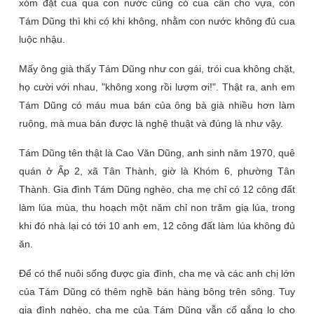
xóm đặt cua qua con nước cũng có cua cân cho vựa, còn
Tám Dũng thì khi có khi không, nhằm con nước không đủ cua
luộc nhậu.
Mấy ông già thấy Tám Dũng như con gái, trói cua không chặt,
họ cười với nhau, "không xong rồi lượm ơi!". Thật ra, anh em
Tám Dũng có máu mua bán của ông bà già nhiều hơn làm
ruộng, mà mua bán được là nghệ thuật và đúng là như vậy.
Tám Dũng tên thật là Cao Văn Dũng, anh sinh năm 1970, quê
quán ở Ấp 2, xã Tân Thành, giờ là Khóm 6, phường Tân
Thành. Gia đình Tám Dũng nghèo, cha mẹ chỉ có 12 công đất
làm lúa mùa, thu hoạch một năm chỉ non trăm giạ lúa, trong
khi đó nhà lại có tới 10 anh em, 12 công đất làm lúa không đủ
ăn.
Để có thể nuôi sống được gia đình, cha mẹ và các anh chị lớn
của Tám Dũng có thêm nghề bán hàng bông trên sông. Tuy
gia đình nghèo, cha mẹ của Tám Dũng vẫn cố gắng lo cho