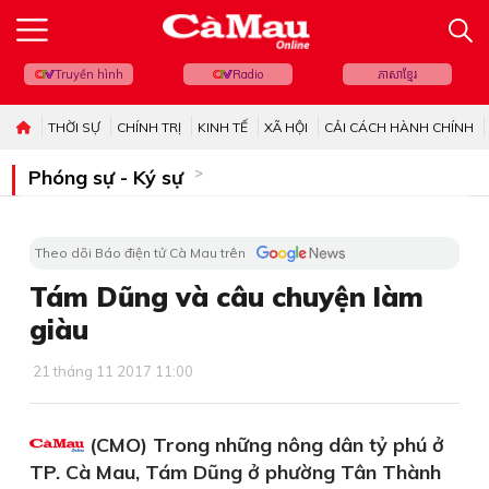
Truyền hình
Radio
ភាសាខ្មែរ
THỜI SỰ
CHÍNH TRỊ
KINH TẾ
XÃ HỘI
CẢI CÁCH HÀNH CHÍNH
Phóng sự - Ký sự
Theo dõi Báo điện tử Cà Mau trên
Tám Dũng và câu chuyện làm
giàu
21 tháng 11 2017 11:00
(CMO) Trong những nông dân tỷ phú ở
TP. Cà Mau, Tám Dũng ở phường Tân Thành