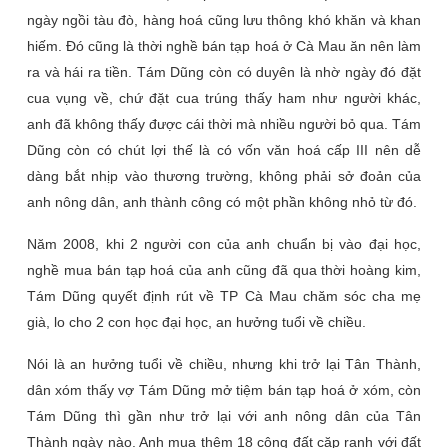
ngày ngồi tàu đò, hàng hoá cũng lưu thông khó khăn và khan
hiếm. Đó cũng là thời nghề bán tạp hoá ở Cà Mau ăn nên làm
ra và hái ra tiền. Tám Dũng còn có duyên là nhờ ngày đó đặt
cua vụng về, chứ đặt cua trúng thấy ham như người khác,
anh đã không thấy được cái thời mà nhiều người bỏ qua. Tám
Dũng còn có chút lợi thế là có vốn văn hoá cấp III nên dễ
dàng bắt nhịp vào thương trường, không phải sở đoản của
anh nông dân, anh thành công có một phần không nhỏ từ đó.
Năm 2008, khi 2 người con của anh chuẩn bị vào đại học,
nghề mua bán tạp hoá của anh cũng đã qua thời hoàng kim,
Tám Dũng quyết định rút về TP Cà Mau chăm sóc cha mẹ
già, lo cho 2 con học đại học, an hưởng tuổi về chiều.
Nói là an hưởng tuổi về chiều, nhưng khi trở lại Tân Thành,
dân xóm thấy vợ Tám Dũng mở tiệm bán tạp hoá ở xóm, còn
Tám Dũng thì gần như trở lại với anh nông dân của Tân
Thành ngày nào. Anh mua thêm 18 công đất cặp ranh với đất