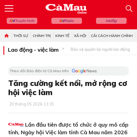
Truyền hình
Radio
ភាសាខ្មែរ
THỜI SỰ
CHÍNH TRỊ
KINH TẾ
XÃ HỘI
CẢI CÁCH HÀNH CHÍNH
Lao động - việc làm
Bảo vệ quyền lợi người lao động
Theo dõi Báo điện tử Cà Mau trên
Tăng cường kết nối, mở rộng cơ
hội việc làm
20 tháng 05 2026 13:35
Lần đầu tiên được tổ chức ở quy mô cấp
tỉnh, Ngày hội Việc làm tỉnh Cà Mau năm 2026