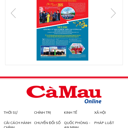
THỜI SỰ
CHÍNH TRỊ
KINH TẾ
XÃ HỘI
CẢI CÁCH HÀNH
CHUYỂN ĐỔI SỐ
QUỐC PHÒNG -
PHÁP LUẬT
CHÍNH
AN NINH