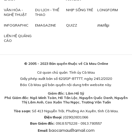
VĂN HÓA -
DU LỊCH - THỂ
NHỊP SỐNG TRẺ
LONGFORM
NGHỆ THUẬT
THAO
INFOGRAPHIC
EMAGAZINE
QUIZZ
ភាសាខ្មែរ
LIÊN HỆ QUẢNG
CÁO
© 2005 - 2023 Bản quyền thuộc về Cà Mau Online
Cơ quan chủ quản: Tỉnh ủy Cà Mau
Giấy phép xuất bản số 620/GP-BTTTT, ngày 24/12/2020
Báo Cà Mau giữ bản quyền nội dung trên website này.
Giám đốc: Lâm Hồ Sỹ
Phó Giám đốc: Ngô Minh Toàn, Hồ Tấn Lộc, Nguyễn Quốc Danh, Nguyễn
Thị Lâm Anh, Cao Xuân Thu Ngọc, Trương Văn Tuấn
Tòa soạn:
Số 413 Nguyễn Trãi, Phường An Xuyên, tỉnh Cà Mau.
Điện thoại:
(0290)3831066
Ban Giám đốc:
0918.575228 - 0913.780557
baocamau@gmail.com
Email: