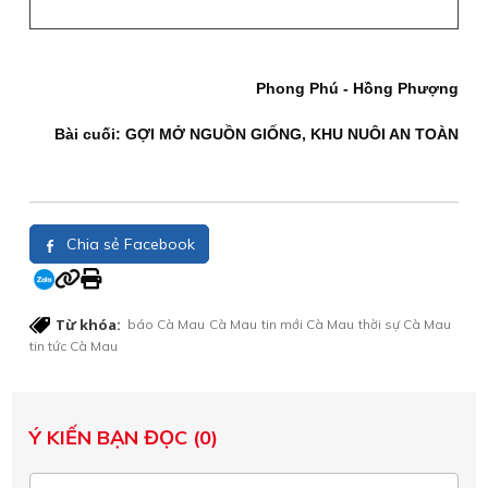
Phong Phú - Hồng Phượng
Bài cuối: GỢI MỞ NGUỒN GIỐNG, KHU NUÔI AN TOÀN
Chia sẻ Facebook
Từ khóa:
báo Cà Mau
Cà Mau
tin mới Cà Mau
thời sự Cà Mau
tin tức Cà Mau
Ý KIẾN BẠN ĐỌC (0)