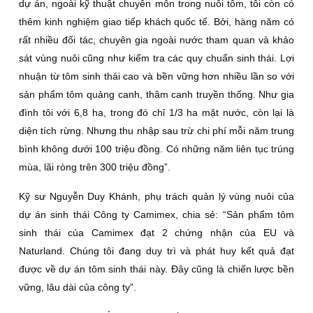
dự án, ngoài kỹ thuật chuyên môn trong nuôi tôm, tôi còn có
thêm kinh nghiệm giao tiếp khách quốc tế. Bởi, hàng năm có
rất nhiều đối tác, chuyên gia ngoài nước tham quan và khảo
sát vùng nuôi cũng như kiểm tra các quy chuẩn sinh thái. Lợi
nhuận từ tôm sinh thái cao và bền vững hơn nhiều lần so với
sản phẩm tôm quảng canh, thâm canh truyền thống. Như gia
đình tôi với 6,8 ha, trong đó chỉ 1/3 ha mặt nước, còn lại là
diện tích rừng. Nhưng thu nhập sau trừ chi phí mỗi năm trung
bình không dưới 100 triệu đồng. Có những năm liên tục trúng
mùa, lãi ròng trên 300 triệu đồng”.
Kỹ sư Nguyễn Duy Khánh, phụ trách quản lý vùng nuôi của
dự án sinh thái Công ty Camimex, chia sẻ: “Sản phẩm tôm
sinh thái của Camimex đạt 2 chứng nhận của EU và
Naturland. Chúng tôi đang duy trì và phát huy kết quả đạt
được về dự án tôm sinh thái này. Ðây cũng là chiến lược bền
vững, lâu dài của công ty”.