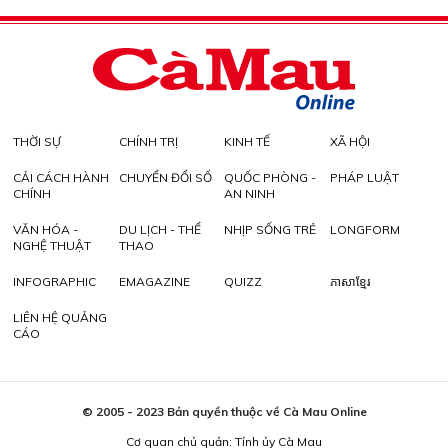
THỜI SỰ
CHÍNH TRỊ
KINH TẾ
XÃ HỘI
CẢI CÁCH HÀNH
CHUYỂN ĐỔI SỐ
QUỐC PHÒNG -
PHÁP LUẬT
CHÍNH
AN NINH
VĂN HÓA -
DU LỊCH - THỂ
NHỊP SỐNG TRẺ
LONGFORM
NGHỆ THUẬT
THAO
INFOGRAPHIC
EMAGAZINE
QUIZZ
ភាសាខ្មែរ
LIÊN HỆ QUẢNG
CÁO
© 2005 - 2023 Bản quyền thuộc về Cà Mau Online
Cơ quan chủ quản: Tỉnh ủy Cà Mau