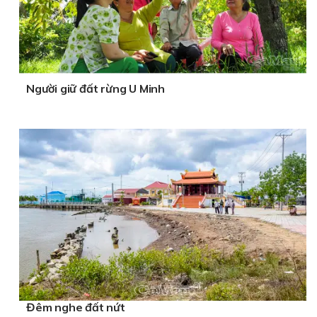
Người giữ đất rừng U Minh
Đêm nghe đất nứt