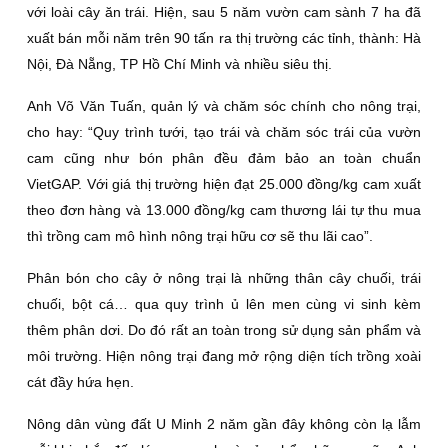
với loài cây ăn trái. Hiện, sau 5 năm vườn cam sành 7 ha đã
xuất bán mỗi năm trên 90 tấn ra thị trường các tỉnh, thành: Hà
Nội, Ðà Nẵng, TP Hồ Chí Minh và nhiều siêu thị.
Anh Võ Văn Tuấn, quản lý và chăm sóc chính cho nông trại,
cho hay: “Quy trình tưới, tạo trái và chăm sóc trái của vườn
cam cũng như bón phân đều đảm bảo an toàn chuẩn
VietGAP. Với giá thị trường hiện đạt 25.000 đồng/kg cam xuất
theo đơn hàng và 13.000 đồng/kg cam thương lái tự thu mua
thì trồng cam mô hình nông trại hữu cơ sẽ thu lãi cao”.
Phân bón cho cây ở nông trại là những thân cây chuối, trái
chuối, bột cá… qua quy trình ủ lên men cùng vi sinh kèm
thêm phân dơi. Do đó rất an toàn trong sử dụng sản phẩm và
môi trường. Hiện nông trại đang mở rộng diện tích trồng xoài
cát đầy hứa hẹn.
Nông dân vùng đất U Minh 2 năm gần đây không còn lạ lẫm