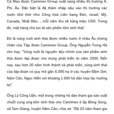
Cà Mau được Camimex Group xuất sang nhiều thị trường Á,
Phi, Âu. Ðặc biệt là đã thâm nhập sâu vào thị trường các
nước khó tính như Cộng hoà Liên bang Ðức, Israel, Mỹ,
Canada, Nhật Bản..., mỗi năm thu về hàng triệu USD. Trong
đó, mặt hàng chủ lực là sản phẩm tôm sinh thái”.
Ðó là vùng nuôi sinh thái được nhiều nước ở châu Âu chứng
nhận của Tập đoàn Camimex Group. Ông Nguyễn Trọng Hà
cho hay: “Vùng nuôi là nguyên liệu chính của sản phẩm sinh
thái được tập đoàn chú trọng phát triển từ năm 2000. Ðến
nay, sau hơn 20 năm hình thành và phát triển, vùng sinh thái
của tập đoàn có quy mô gần 6.000 ha ở các huyện Ðầm Dơi,
Năm Căn, Ngọc Hiển với khoảng 1.000 hộ dân hợp tác hưởng
lợi”.
Ông Lý Công Uẩn, một trong những hộ dân tham gia sản xuất
chuỗi cung ứng tôm sinh thái cho Camimex ở ấp Bông Súng,
xã Tam Giang, huyện Năm Căn, chia sẻ: "Ðã 20 năm tham gia