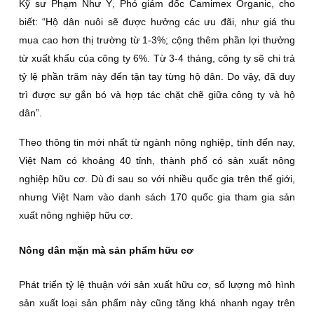
Kỹ sư Phạm Như Ý, Phó giám đốc Camimex Organic, cho
biết: “Hộ dân nuôi sẽ được hưởng các ưu đãi, như giá thu
mua cao hơn thị trường từ 1-3%; cộng thêm phần lợi thưởng
từ xuất khẩu của công ty 6%. Từ 3-4 tháng, công ty sẽ chi trả
tỷ lệ phần trăm này đến tận tay từng hộ dân. Do vậy, đã duy
trì được sự gắn bó và hợp tác chặt chẽ giữa công ty và hộ
dân”.
Theo thông tin mới nhất từ ngành nông nghiệp, tính đến nay,
Việt Nam có khoảng 40 tỉnh, thành phố có sản xuất nông
nghiệp hữu cơ. Dù đi sau so với nhiều quốc gia trên thế giới,
nhưng Việt Nam vào danh sách 170 quốc gia tham gia sản
xuất nông nghiệp hữu cơ.
Nông dân mặn mà sản phẩm hữu cơ
Phát triển tỷ lệ thuận với sản xuất hữu cơ, số lượng mô hình
sản xuất loại sản phẩm này cũng tăng khá nhanh ngay trên