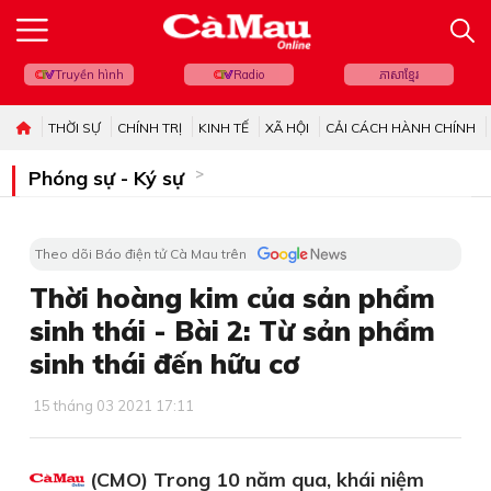
Truyền hình
Radio
ភាសាខ្មែរ
THỜI SỰ
CHÍNH TRỊ
KINH TẾ
XÃ HỘI
CẢI CÁCH HÀNH CHÍNH
Phóng sự - Ký sự
Theo dõi Báo điện tử Cà Mau trên
Thời hoàng kim của sản phẩm
sinh thái - Bài 2: Từ sản phẩm
sinh thái đến hữu cơ
15 tháng 03 2021 17:11
(CMO) Trong 10 năm qua, khái niệm