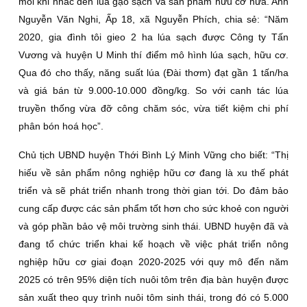
mỗi khi nhắc đến lúa gạo sạch và sản phẩm hữu cơ nữa. Anh
Nguyễn Văn Nghi, Ấp 18, xã Nguyễn Phích, chia sẻ: “Năm
2020, gia đình tôi gieo 2 ha lúa sạch được Công ty Tấn
Vương và huyện U Minh thí điểm mô hình lúa sạch, hữu cơ.
Qua đó cho thấy, năng suất lúa (Ðài thơm) đạt gần 1 tấn/ha
và giá bán từ 9.000-10.000 đồng/kg. So với canh tác lúa
truyền thống vừa đỡ công chăm sóc, vừa tiết kiệm chi phí
phân bón hoá học”.
Chủ tịch UBND huyện Thới Bình Lý Minh Vững cho biết: “Thị
hiếu về sản phẩm nông nghiệp hữu cơ đang là xu thế phát
triển và sẽ phát triển nhanh trong thời gian tới. Do đảm bảo
cung cấp được các sản phẩm tốt hơn cho sức khoẻ con người
và góp phần bảo vệ môi trường sinh thái. UBND huyện đã và
đang tổ chức triển khai kế hoạch về việc phát triển nông
nghiệp hữu cơ giai đoạn 2020-2025 với quy mô đến năm
2025 có trên 95% diện tích nuôi tôm trên địa bàn huyện được
sản xuất theo quy trình nuôi tôm sinh thái, trong đó có 5.000