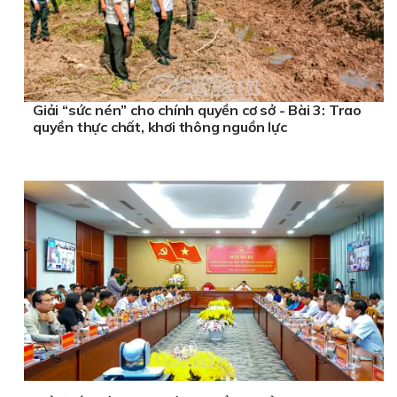
Giải “sức nén” cho chính quyền cơ sở - Bài 3: Trao
quyền thực chất, khơi thông nguồn lực