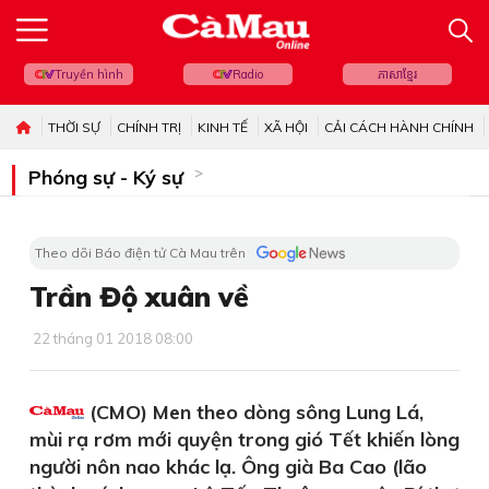
Truyền hình
Radio
ភាសាខ្មែរ
THỜI SỰ
CHÍNH TRỊ
KINH TẾ
XÃ HỘI
CẢI CÁCH HÀNH CHÍNH
Phóng sự - Ký sự
Theo dõi Báo điện tử Cà Mau trên
Trần Độ xuân về
22 tháng 01 2018 08:00
(CMO) Men theo dòng sông Lung Lá,
mùi rạ rơm mới quyện trong gió Tết khiến lòng
người nôn nao khác lạ. Ông già Ba Cao (lão