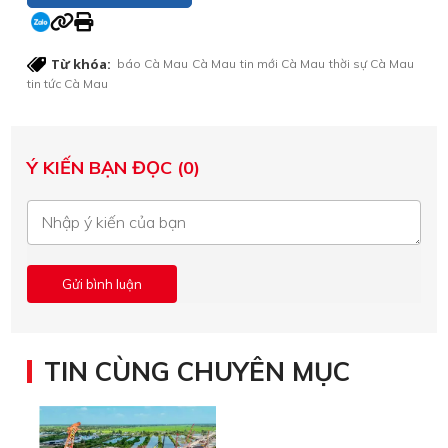
Từ khóa:
báo Cà Mau
Cà Mau
tin mới Cà Mau
thời sự Cà Mau
tin tức Cà Mau
Ý KIẾN BẠN ĐỌC (0)
TIN CÙNG CHUYÊN MỤC