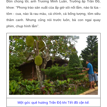
Đón chúng tôi, anh Trương Minh Luân, Trưởng ấp Trần Độ,
khoe: “Phong trào sản xuất của ấp giờ sôi nổi lắm, nào là lúa -
tôm - cua, nào là rau màu, cá chình, cá bống tượng, tôm siêu
thâm canh. Nhưng cũng nói trước luôn, bà con ngại quay
phim, chụp hình lắm”.
Một góc quê hương Trần Độ khi Tết đã cận kề.