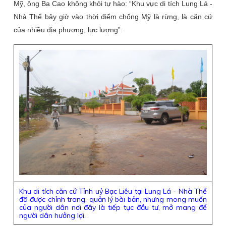
Mỹ, ông Ba Cao không khỏi tự hào: “Khu vực di tích Lung Lá -
Nhà Thể bây giờ vào thời điểm chống Mỹ là rừng, là căn cứ
của nhiều địa phương, lực lượng”.
Khu di tích căn cứ Tỉnh uỷ Bạc Liêu tại Lung Lá - Nhà Thể
đã được chỉnh trang, quản lý bài bản, nhưng mong muốn
của người dân nơi đây là tiếp tục đầu tư, mở mang để
người dân hưởng lợi.