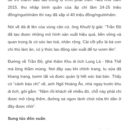
2015, thu nhập bình quân của ấp chỉ tầm 24-25 triệu
đồng/người/năm thì nay đã xấp xỉ 40 triệu đồng/người/năm.
Nói về đà đi lên của vùng căn cứ, ông Khuôl lý giải: “Trần Độ
đã tạo được những mô hình sản xuất hiệu quả, bền vững và
quan trọng là có sức lan toả, nhân rộng. Cái cốt yếu là bà con
chí thú làm ăn, có ý thức lao động sản xuất để tự vươn lên”.
Đường về Trần Độ, ghé thăm Khu di tích Lung Lá - Nhà Thể
mà lòng thầm mừng. Nơi đây sau khi chỉnh trang, tu sửa đã
khang trang, tươm tất và được quản lý hết sức bài bản. Thấy
có “cánh báo chí” về, anh Ngô Hoàng Ân, nhà ngay trước khu
di tích, gởi gắm: “Năm rồi khách về nhiều đó, chỗ này phải chi
được mở rộng thêm, đường sá ngon lành chút nữa thì dân ở
đây được nhờ”.
Sung túc đón xuân