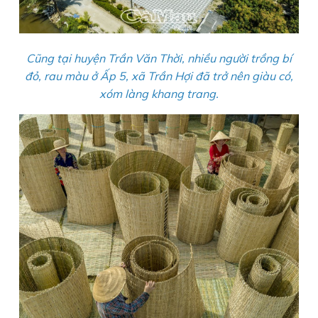
Cũng tại huyện Trần Văn Thời, nhiều người trồng bí
đỏ, rau màu ở Ấp 5, xã Trần Hợi đã trở nên giàu có,
xóm làng khang trang.