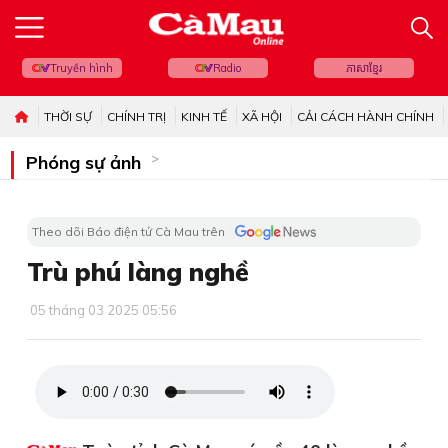
Truyền hình
Radio
ភាសាខ្មែរ
THỜI SỰ
CHÍNH TRỊ
KINH TẾ
XÃ HỘI
CẢI CÁCH HÀNH CHÍNH
Phóng sự ảnh
Theo dõi Báo điện tử Cà Mau trên
Trù phú làng nghề
05 tháng 03 2025 05:56