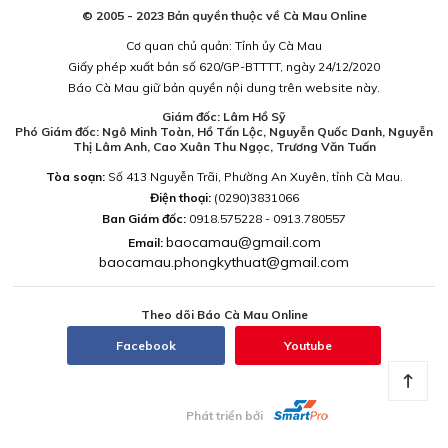
© 2005 - 2023 Bản quyền thuộc về Cà Mau Online
Cơ quan chủ quản: Tỉnh ủy Cà Mau
Giấy phép xuất bản số 620/GP-BTTTT, ngày 24/12/2020
Báo Cà Mau giữ bản quyền nội dung trên website này.
Giám đốc: Lâm Hồ Sỹ
Phó Giám đốc: Ngô Minh Toàn, Hồ Tấn Lộc, Nguyễn Quốc Danh, Nguyễn
Thị Lâm Anh, Cao Xuân Thu Ngọc, Trương Văn Tuấn
Tòa soạn:
Số 413 Nguyễn Trãi, Phường An Xuyên, tỉnh Cà Mau.
Điện thoại:
(0290)3831066
Ban Giám đốc:
0918.575228 - 0913.780557
baocamau@gmail.com
Email:
baocamau.phongkythuat@gmail.com
Theo dõi Báo Cà Mau Online
Facebook
Youtube
Phát triển bởi