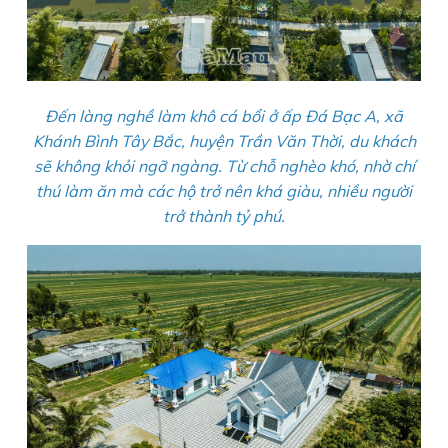
Đến làng nghề làm khô cá bổi ở ấp Đá Bạc A, xã
Khánh Bình Tây Bắc, huyện Trần Văn Thời, du khách
sẽ không khỏi ngỡ ngàng. Từ chỗ nghèo khó, nhờ chí
thú làm ăn mà các hộ trở nên khá giàu, nhiều người
trở thành tỷ phú.