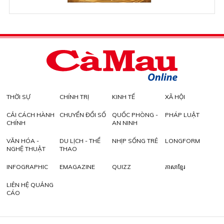
THỜI SỰ
CHÍNH TRỊ
KINH TẾ
XÃ HỘI
CẢI CÁCH HÀNH
CHUYỂN ĐỔI SỐ
QUỐC PHÒNG -
PHÁP LUẬT
CHÍNH
AN NINH
VĂN HÓA -
DU LỊCH - THỂ
NHỊP SỐNG TRẺ
LONGFORM
NGHỆ THUẬT
THAO
INFOGRAPHIC
EMAGAZINE
QUIZZ
ភាសាខ្មែរ
LIÊN HỆ QUẢNG
CÁO