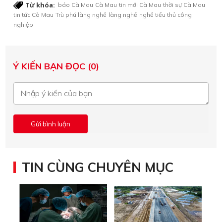
Từ khóa:
báo Cà Mau
Cà Mau
tin mới Cà Mau
thời sự Cà Mau
tin tức Cà Mau
Trù phú làng nghề
làng nghề
nghề tiểu thủ công
nghiệp
Ý KIẾN BẠN ĐỌC (0)
TIN CÙNG CHUYÊN MỤC