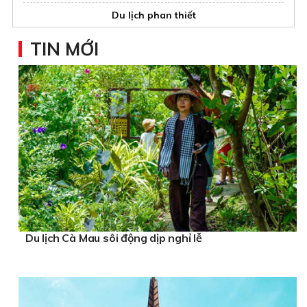
Du lịch phan thiết
dịch vụ trung thu trọn gói
TIN MỚI
Tour Du lịch Châu Âu
giá tốt
Halong Bay Luxury Cruise 3 Day
Du lịch Cà Mau sôi động dịp nghỉ lễ