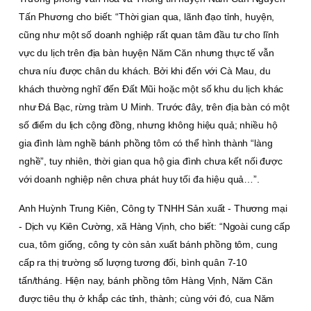
Tấn Phương cho biết: “Thời gian qua, lãnh đạo tỉnh, huyện,
cũng như một số doanh nghiệp rất quan tâm đầu tư cho lĩnh
vực du lịch trên địa bàn huyện Năm Căn nhưng thực tế vẫn
chưa níu được chân du khách. Bởi khi đến với Cà Mau, du
khách thường nghĩ đến Ðất Mũi hoặc một số khu du lịch khác
như Ðá Bạc, rừng tràm U Minh. Trước đây, trên địa bàn có một
số điểm du lịch cộng đồng, nhưng không hiệu quả; nhiều hộ
gia đình làm nghề bánh phồng tôm có thể hình thành “làng
nghề”, tuy nhiên, thời gian qua hộ gia đình chưa kết nối được
với doanh nghiệp nên chưa phát huy tối đa hiệu quả…”.
Anh Huỳnh Trung Kiên, Công ty TNHH Sản xuất - Thương mại
- Dịch vụ Kiên Cường, xã Hàng Vịnh, cho biết: “Ngoài cung cấp
cua, tôm giống, công ty còn sản xuất bánh phồng tôm, cung
cấp ra thị trường số lượng tương đối, bình quân 7-10
tấn/tháng. Hiện nay, bánh phồng tôm Hàng Vịnh, Năm Căn
được tiêu thụ ở khắp các tỉnh, thành; cùng với đó, cua Năm