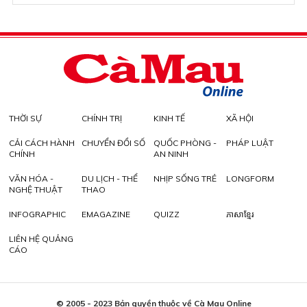
THỜI SỰ
CHÍNH TRỊ
KINH TẾ
XÃ HỘI
CẢI CÁCH HÀNH
CHUYỂN ĐỔI SỐ
QUỐC PHÒNG -
PHÁP LUẬT
CHÍNH
AN NINH
VĂN HÓA -
DU LỊCH - THỂ
NHỊP SỐNG TRẺ
LONGFORM
NGHỆ THUẬT
THAO
INFOGRAPHIC
EMAGAZINE
QUIZZ
ភាសាខ្មែរ
LIÊN HỆ QUẢNG
CÁO
© 2005 - 2023 Bản quyền thuộc về Cà Mau Online