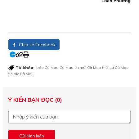
Loan Phương
Chia sẻ Facebook
Từ khóa:
báo Cà Mau
Cà Mau
tin mới Cà Mau
thời sự Cà Mau
tin tức Cà Mau
Ý KIẾN BẠN ĐỌC (0)