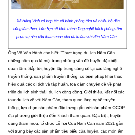
Xã Hàng Vịnh có hợp tác xã bánh phồng tôm và nhiều hộ dân
cũng làm theo, hứa hẹn sẽ hình thành làng nghề bánh phồng tôm
phục vụ nhu cầu tham quan cho du khách khi đến Năm Căn.
Ông Võ Văn Hành cho biết: "Thực trạng du lịch Năm Căn
những năm qua là một trong những vấn đề huyện đặc biệt
quan tâm. Sắp tới, huyện tập trung củng cố lại các làng nghề
truyền thống, sản phẩm truyền thống, có biện pháp khai thác
hiệu quả các di tích và tập huấn, toạ đàm chuyên đề về phát
triển du lịch sinh thái, du lịch cộng đồng. Giới thiệu, kết nối các
tour du lịch về với Năm Căn, tham quan làng nghề truyền
thống, lựa chọn sản phẩm đặc trưng gắn với sản phẩm OCOP
địa phương giới thiệu đến khách tham quan. Ðặc biệt, huyện
đang tham mưu, tổ chức Lễ hội Cua Năm Căn năm 2021 gắn
với trưng bày các sản phẩm tiêu biểu của huyện, các món ẩm