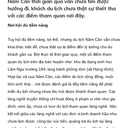
Năm Căn thời gian qua vẫn chưa tìm được
hướng đi, khách du lịch chưa thật sự thiết tha
với các điểm tham quan nơi đây.
Nơi hội đủ tiềm năng
Tuy hội đủ tiềm năng, lợi thế, nhưng du lịch Năm Căn vẫn chưa
khai thác triệt để, chưa thật sự là điểm đến lý tưởng cho du
khách gần xa. Bởi thực tế thời gian qua, một số điểm tham
quan du lịch trên địa bàn huyện như: khu đa dạng sinh học
Lâm Ngư trường 184; làng bánh phồng tôm (xã Hàng Vịnh);
Hợp tác xã cua Năm Căn; các điểm du lịch cộng đồng, nuôi
tôm sinh thái... nơi được đánh giá là đầy tiềm năng để phát
triển du lịch nhưng chưa thu hút được khách tham quan. Các
làng nghề truyền thống chỉ hoạt động ở phạm vi nhỏ như gia
đình, xóm ấp, chưa có tour du lịch tham quan làng nghề. Việc
kết nối giữa các làng nghề với các đơn vị kinh doanh hầu như
chưa làm được, công tác xúc tiến, quảng bá du lịch tại làng