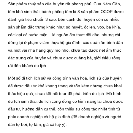
Sản phẩm thuỷ sản của huyện rất phong phú. Cua Năm Căn,
tôm khô sinh thái, bánh phồng tôm là 3 sản phẩm OCOP được
đánh giá tiêu chuẩn 3 sao. Bên cạnh đó, huyện còn có nhiều
sản phẩm đặc trưng khác như: sò huyết, ốc len, vọp, ba khía,
các loại cá nước mặn... là nguồn ẩm thực dồi dào, nhưng chỉ
dừng lại ở phạm vi ẩm thực hộ gia đình, các quán ăn bình dân
và một vài nhà hàng quy mô nhỏ, chưa tạo được nét ẩm thực
đặc trưng của huyện và chưa được quảng bá, giới thiệu rộng
rãi đến khách du lịch.
Một số di tích lịch sử và công trình văn hoá, lịch sử của huyện
đã được đầu tư khá khang trang và tốn kém nhưng chưa khai
thác hiệu quả, chưa kết nối tour để phát triển du lịch. Mô hình
du lịch sinh thái, du lịch cộng đồng có tiềm năng lại chưa được
đầu tư, hướng dẫn cụ thể, còn thiếu sự cộng tác nhiệt tình từ
phía doanh nghiệp và hộ gia đình (để doanh nghiệp và người
dân tự bơi, tự làm, giá cả tuỳ ý).