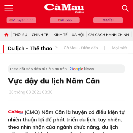
Truyền hình
Radio
ភាសាខ្មែរ
THỜI SỰ
CHÍNH TRỊ
KINH TẾ
XÃ HỘI
CẢI CÁCH HÀNH CHÍNH
Du lịch - Thể thao
Cà Mau - Điểm đến
Mọi miền đ
Theo dõi Báo điện tử Cà Mau trên
Vực dậy du lịch Năm Căn
26 tháng 03 2021 08:30
(CMO) Năm Căn là huyện có điều kiện tự
nhiên thuận lợi để phát triển du lịch; tuy nhiên,
theo nhìn nhận của ngành chức năng, du lịch