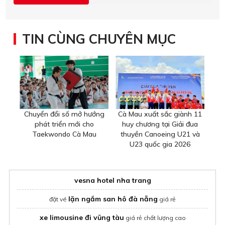
TIN CÙNG CHUYÊN MỤC
Chuyển đổi số mở hướng
Cà Mau xuất sắc giành 11
phát triển mới cho
huy chương tại Giải đua
Taekwondo Cà Mau
thuyền Canoeing U21 và
U23 quốc gia 2026
vesna hotel nha trang
lặn ngắm san hô đà nẵng
đặt vé
giá rẻ
xe limousine đi vũng tàu
giá rẻ chất lượng cao