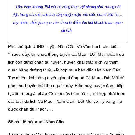
Lâm Ngư trường 184 với hệ động thực vật phong phú, mang nét
đặc trưng của hệ sinh thái rừng ngập mặn, với diện tích 6.300 ha…
Tuy nhiên, thời gian qua vẫn chưa là điểm thu hút khách tham quan
du lịch.
Phó chủ tịch UBND huyện Năm Căn Võ Văn Hành cho biết:
"Trước đây, khi chưa thông tuyến Cà Mau - Ðất Mũi, khách du
lịch còn dừng chân tại huyện, huyện khai thác dịch vụ tham
quan bằng đường thuỷ, kết hợp mua bán đặc sản Năm Căn…
Tuy nhiên, khi thông tuyến giao thông bộ Cà Mau - Ðất Mũi thì
gần như huyện thất thu nguồn này. Hiện nay, huyện đang tiếp
tục tìm mọi giải pháp để khơi dậy tiềm năng, kết hợp phát triển
các tour du lịch Cà Mau - Năm Căn - Ðất Mũi với hy vọng níu
được chân du khách…”.
Sẽ có “lễ hội cua” Năm Căn
Trưởng phòng Văn hoá và Thông tin huyện Năm Căn Nguyễn