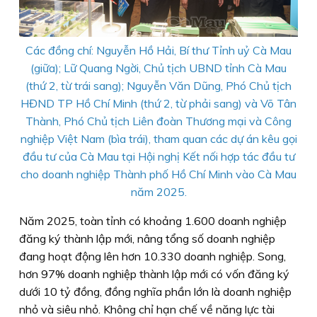
Các đồng chí: Nguyễn Hồ Hải, Bí thư Tỉnh uỷ Cà Mau
(giữa); Lữ Quang Ngời, Chủ tịch UBND tỉnh Cà Mau
(thứ 2, từ trái sang); Nguyễn Văn Dũng, Phó Chủ tịch
HĐND TP Hồ Chí Minh (thứ 2, từ phải sang) và Võ Tân
Thành, Phó Chủ tịch Liên đoàn Thương mại và Công
nghiệp Việt Nam (bìa trái), tham quan các dự án kêu gọi
đầu tư của Cà Mau tại Hội nghị Kết nối hợp tác đầu tư
cho doanh nghiệp Thành phố Hồ Chí Minh vào Cà Mau
năm 2025.
Năm 2025, toàn tỉnh có khoảng 1.600 doanh nghiệp
đăng ký thành lập mới, nâng tổng số doanh nghiệp
đang hoạt động lên hơn 10.330 doanh nghiệp. Song,
hơn 97% doanh nghiệp thành lập mới có vốn đăng ký
dưới 10 tỷ đồng, đồng nghĩa phần lớn là doanh nghiệp
nhỏ và siêu nhỏ. Không chỉ hạn chế về năng lực tài