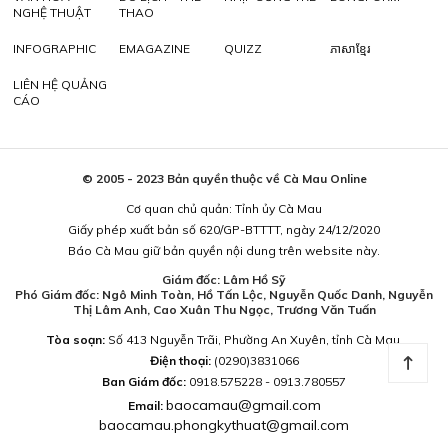
NGHỆ THUẬT
THAO
INFOGRAPHIC
EMAGAZINE
QUIZZ
ភាសាខ្មែរ
LIÊN HỆ QUẢNG
CÁO
© 2005 - 2023 Bản quyền thuộc về Cà Mau Online
Cơ quan chủ quản: Tỉnh ủy Cà Mau
Giấy phép xuất bản số 620/GP-BTTTT, ngày 24/12/2020
Báo Cà Mau giữ bản quyền nội dung trên website này.
Giám đốc: Lâm Hồ Sỹ
Phó Giám đốc: Ngô Minh Toàn, Hồ Tấn Lộc, Nguyễn Quốc Danh, Nguyễn
Thị Lâm Anh, Cao Xuân Thu Ngọc, Trương Văn Tuấn
Tòa soạn:
Số 413 Nguyễn Trãi, Phường An Xuyên, tỉnh Cà Mau.
Điện thoại:
(0290)3831066
Ban Giám đốc:
0918.575228 - 0913.780557
baocamau@gmail.com
Email:
baocamau.phongkythuat@gmail.com