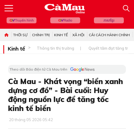
Truyền hình
Radio
ភាសាខ្មែរ
THỜI SỰ
CHÍNH TRỊ
KINH TẾ
XÃ HỘI
CẢI CÁCH HÀNH CHÍNH
Kinh tế
Thông tin thị trường
Quyết tâm đạt tăng trưở
Theo dõi Báo điện tử Cà Mau trên
Cà Mau - Khát vọng “biển xanh
dựng cơ đồ” - Bài cuối: Huy
động nguồn lực để tăng tốc
kinh tế biển
20 tháng 05 2026 05:42