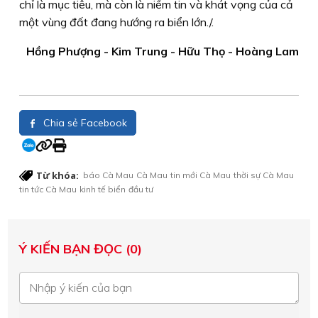
chỉ là mục tiêu, mà còn là niềm tin và khát vọng của cả
một vùng đất đang hướng ra biển lớn./.
Hồng Phượng - Kim Trung - Hữu Thọ - Hoàng Lam
Chia sẻ Facebook
Từ khóa:
báo Cà Mau
Cà Mau
tin mới Cà Mau
thời sự Cà Mau
tin tức Cà Mau
kinh tế biển
đầu tư
Ý KIẾN BẠN ĐỌC (0)