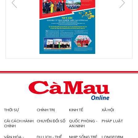
THỜI SỰ
CHÍNH TRỊ
KINH TẾ
XÃ HỘI
CẢI CÁCH HÀNH
CHUYỂN ĐỔI SỐ
QUỐC PHÒNG -
PHÁP LUẬT
CHÍNH
AN NINH
VĂN HÓA -
DU LỊCH - THỂ
NHỊP SỐNG TRẺ
LONGFORM