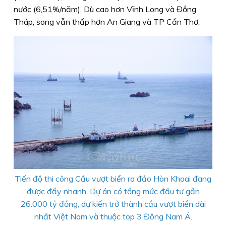
nước (6,51%/năm). Dù cao hơn Vĩnh Long và Đồng
Tháp, song vẫn thấp hơn An Giang và TP Cần Thơ.
Tiến độ thi công Cầu vượt biển ra đảo Hòn Khoai đang
được đẩy nhanh. Dự án có tổng mức đầu tư gần
26.000 tỷ đồng, dự kiến trở thành cầu vượt biển dài
nhất Việt Nam và thuộc top 3 Đông Nam Á.