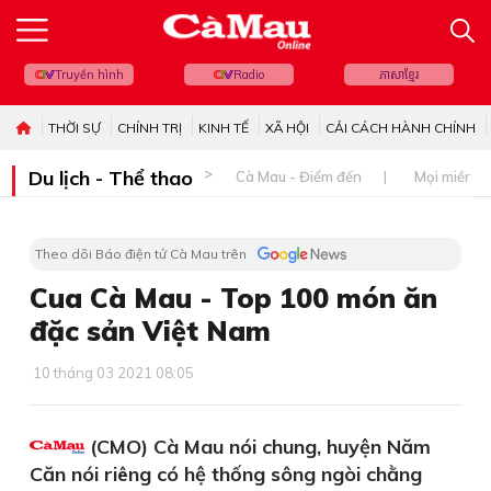
Truyền hình
Radio
ភាសាខ្មែរ
THỜI SỰ
CHÍNH TRỊ
KINH TẾ
XÃ HỘI
CẢI CÁCH HÀNH CHÍNH
Du lịch - Thể thao
Cà Mau - Điểm đến
Mọi miền đ
Theo dõi Báo điện tử Cà Mau trên
Cua Cà Mau - Top 100 món ăn
đặc sản Việt Nam
10 tháng 03 2021 08:05
(CMO) Cà Mau nói chung, huyện Năm
Căn nói riêng có hệ thống sông ngòi chằng