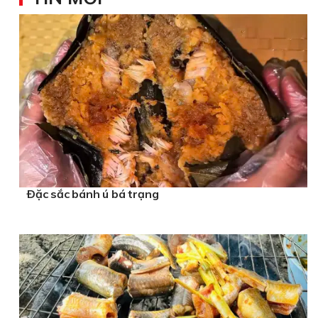
Yến sào Hải Phòng
Cửa hàng mua
đảm bảo chất lượng
Sửa chữa tủ lạnh
Trung tâm
Các hãng
soạn bài hội thi thổi cơm
máy rửa bát Nhật
Top 5
chất lượng
Thực đơn cơm văn phòng 40k
Ðặc sắc bánh ú bá trạng