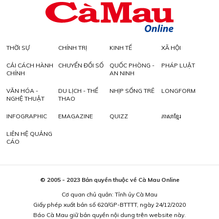
THỜI SỰ
CHÍNH TRỊ
KINH TẾ
XÃ HỘI
CẢI CÁCH HÀNH
CHUYỂN ĐỔI SỐ
QUỐC PHÒNG -
PHÁP LUẬT
CHÍNH
AN NINH
VĂN HÓA -
DU LỊCH - THỂ
NHỊP SỐNG TRẺ
LONGFORM
NGHỆ THUẬT
THAO
INFOGRAPHIC
EMAGAZINE
QUIZZ
ភាសាខ្មែរ
LIÊN HỆ QUẢNG
CÁO
© 2005 - 2023 Bản quyền thuộc về Cà Mau Online
Cơ quan chủ quản: Tỉnh ủy Cà Mau
Giấy phép xuất bản số 620/GP-BTTTT, ngày 24/12/2020
Báo Cà Mau giữ bản quyền nội dung trên website này.