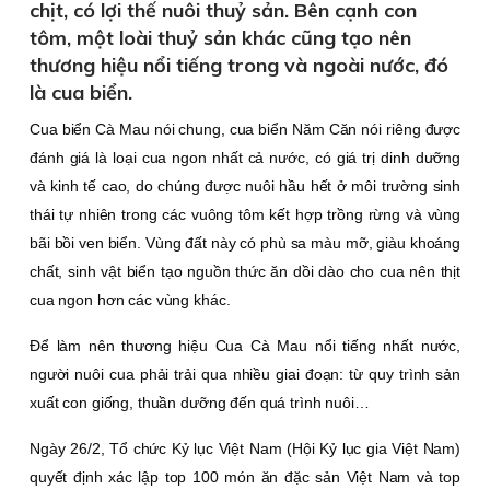
chịt, có lợi thế nuôi thuỷ sản. Bên cạnh con
tôm, một loài thuỷ sản khác cũng tạo nên
thương hiệu nổi tiếng trong và ngoài nước, đó
là cua biển.
Cua biển Cà Mau nói chung, cua biển Năm Căn nói riêng được
đánh giá là loại cua ngon nhất cả nước, có giá trị dinh dưỡng
và kinh tế cao, do chúng được nuôi hầu hết ở môi trường sinh
thái tự nhiên trong các vuông tôm kết hợp trồng rừng và vùng
bãi bồi ven biển. Vùng đất này có phù sa màu mỡ, giàu khoáng
chất, sinh vật biển tạo nguồn thức ăn dồi dào cho cua nên thịt
cua ngon hơn các vùng khác.
Ðể làm nên thương hiệu Cua Cà Mau nổi tiếng nhất nước,
người nuôi cua phải trải qua nhiều giai đoạn: từ quy trình sản
xuất con giống, thuần dưỡng đến quá trình nuôi…
Ngày 26/2, Tổ chức Kỷ lục Việt Nam (Hội Kỷ lục gia Việt Nam)
quyết định xác lập top 100 món ăn đặc sản Việt Nam và top