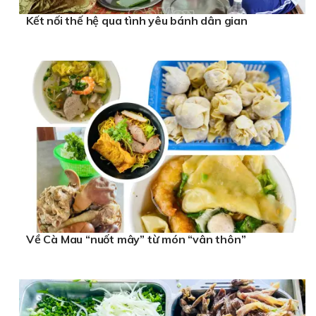
Kết nối thế hệ qua tình yêu bánh dân gian
Về Cà Mau “nuốt mây” từ món “vân thôn”