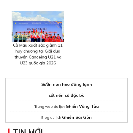
Cà Mau xuất sắc giành 11
huy chương tại Giải đua
thuyền Canoeing U21 và
U23 quốc gia 2026
Sườn non heo đông lạnh
cốt nền cô đặc bò
Ghiền Vũng Tàu
Trang web du lịch
Ghiền Sài Gòn
Blog du lịch
bánh cốm Mễ Trì
mua
chuẩn vị
TIN MỚI