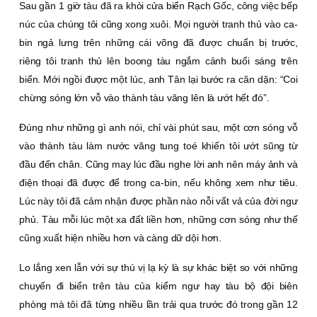
Sau gần 1 giờ tàu đã ra khỏi cửa biển Rạch Gốc, công việc bếp
núc của chúng tôi cũng xong xuôi. Mọi người tranh thủ vào ca-
bin ngả lưng trên những cái võng đã được chuẩn bị trước,
riêng tôi tranh thủ lên boong tàu ngắm cảnh buổi sáng trên
biển. Mới ngồi được một lúc, anh Tân lại bước ra căn dặn: “Coi
chừng sóng lớn vỗ vào thành tàu văng lên là ướt hết đó”.
Ðúng như những gì anh nói, chỉ vài phút sau, một cơn sóng vỗ
vào thành tàu làm nước văng tung toé khiến tôi ướt sũng từ
đầu đến chân. Cũng may lúc đầu nghe lời anh nên máy ảnh và
điện thoại đã được để trong ca-bin, nếu không xem như tiêu.
Lúc này tôi đã cảm nhận được phần nào nỗi vất vả của đời ngư
phủ. Tàu mỗi lúc một xa đất liền hơn, những cơn sóng như thế
cũng xuất hiện nhiều hơn và càng dữ dội hơn.
Lo lắng xen lẫn với sự thú vị lạ kỳ là sự khác biệt so với những
chuyến đi biển trên tàu của kiểm ngư hay tàu bộ đội biên
phòng mà tôi đã từng nhiều lần trải qua trước đó trong gần 12