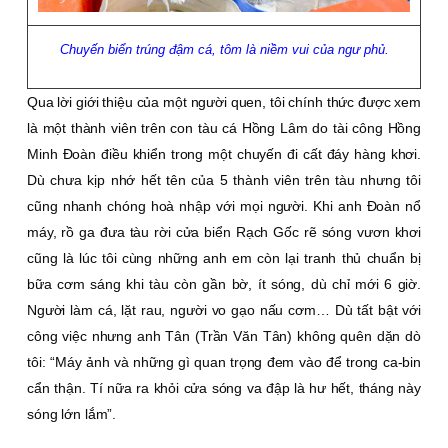
Chuyến biển trúng đậm cá, tôm là niềm vui của ngư phủ.
Qua lời giới thiệu của một người quen, tôi chính thức được xem
là một thành viên trên con tàu cá Hồng Lâm do tài công Hồng
Minh Ðoàn điều khiển trong một chuyến đi cất đáy hàng khơi.
Dù chưa kịp nhớ hết tên của 5 thành viên trên tàu nhưng tôi
cũng nhanh chóng hoà nhập với mọi người. Khi anh Ðoàn nổ
máy, rồ ga đưa tàu rời cửa biển Rạch Gốc rẽ sóng vươn khơi
cũng là lúc tôi cùng những anh em còn lại tranh thủ chuẩn bị
bữa cơm sáng khi tàu còn gần bờ, ít sóng, dù chỉ mới 6 giờ.
Người làm cá, lặt rau, người vo gạo nấu cơm… Dù tất bật với
công việc nhưng anh Tân (Trần Văn Tân) không quên dặn dò
tôi: “Máy ảnh và những gì quan trọng đem vào để trong ca-bin
cẩn thận. Tí nữa ra khỏi cửa sóng va đập là hư hết, tháng này
sóng lớn lắm”.