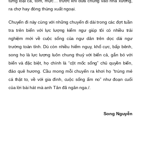
từng loại cá, tôm, mực… trước khi đưa chúng vào nhà xưởng,
ra chợ hay đóng thùng xuất ngoại.
Chuyến đi này cùng với những chuyến đi dài trong các đợt tuần
tra trên biển với lực lượng kiểm ngư giúp tôi có nhiều trải
nghiệm mới về cuộc sống của ngư dân trên dọc dài ngư
trường toàn tỉnh. Dù còn nhiều hiểm nguy, khổ cực, bấp bênh,
song họ là lực lượng luôn chung thuỷ với biển cả, gắn bó với
biển và đặc biệt, họ chính là “cột mốc sống” chủ quyền biển,
đảo quê hương. Cầu mong mỗi chuyến ra khơi họ “trúng mẻ
cá thật to, về với gia đình, cuộc sống ấm no” như đoạn cuối
của lời bài hát mà anh Tân đã ngân nga./.
Song Nguyễn