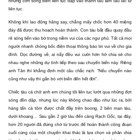
những cơn sóng biển liên tục đập vào thành tàu làm tàu lắc lư
liên tục.
Không khí lao động hăng say, chẳng mấy chốc hơn 40 miệng
đáy đã được thu hoạch hoàn thành. Con tàu bắt đầu quay đầu
rẽ sóng tiến vào bờ trong niềm vui của các ngư phủ. Tất cả mọi
người nhanh chóng bốc điện thoại thông báo tin vui về cho gia
đình. Dọc đường về, ai nấy đều vui cười hớn hở chia sẻ cho
nhau nghe những dự tính tiếp theo sau chuyến biển này. Riêng
anh Tân thì khẳng định một câu chắc nịch: “Nếu chuyến nào
cũng như vậy thì gắn bó với biển đến hết đời”.
Chiếc tàu cá chở anh em chúng tôi liên tục lướt qua những đợt
sóng dồn dập, nhưng lúc này không chao đảo như lúc ra, bởi
hàng tấn cá tôm được chất đầy trên boong, 2 bên mạn tàu,
dưới khoang… Sau gần 2 giờ tàu đến cảng Rạch Gốc, tại đây,
hơn 20 người đã đứng chờ từ trước để hoàn thành công đoạn
cuối cùng của một chuyến khai thác là lựa chọn và phân chia