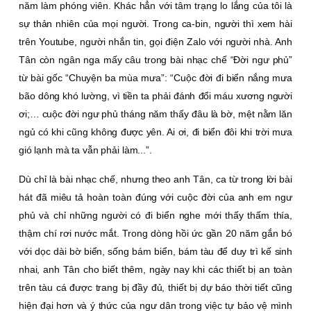
năm làm phóng viên. Khác hẳn với tâm trạng lo lắng của tôi là
sự thản nhiên của mọi người. Trong ca-bin, người thì xem hài
trên Youtube, người nhắn tin, gọi điện Zalo với người nhà. Anh
Tân còn ngân nga mấy câu trong bài nhạc chế “Ðời ngư phủ”
từ bài gốc “Chuyện ba mùa mưa”: “Cuộc đời đi biển nắng mưa
bão dông khó lường, vì tiền ta phải đánh đổi máu xương người
ơi;… cuộc đời ngư phủ tháng năm thấy đâu là bờ, mệt nằm lăn
ngủ có khi cũng không được yên. Ai ơi, đi biển đôi khi trời mưa
gió lạnh mà ta vẫn phải làm...”.
Dù chỉ là bài nhạc chế, nhưng theo anh Tân, ca từ trong lời bài
hát đã miêu tả hoàn toàn đúng với cuộc đời của anh em ngư
phủ và chỉ những người có đi biển nghe mới thấy thấm thía,
thậm chí rơi nước mắt. Trong dòng hồi ức gần 20 năm gắn bó
với dọc dài bờ biển, sống bám biển, bám tàu để duy trì kế sinh
nhai, anh Tân cho biết thêm, ngày nay khi các thiết bị an toàn
trên tàu cá được trang bị đầy đủ, thiết bị dự báo thời tiết cũng
hiện đại hơn và ý thức của ngư dân trong việc tự bảo vệ mình