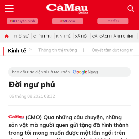
Truyền hình
Radio
ភាសាខ្មែរ
THỜI SỰ
CHÍNH TRỊ
KINH TẾ
XÃ HỘI
CẢI CÁCH HÀNH CHÍNH
Kinh tế
Thông tin thị trường
Quyết tâm đạt tăng trưở
Theo dõi Báo điện tử Cà Mau trên
Ðời ngư phủ
05 tháng 08 2021 08:32
(CMO) Qua những câu chuyện, những
sản vật mà người quen gửi tặng đã hình thành
trong tôi mong muốn được một lần ngồi trên