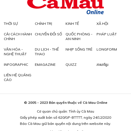
THỜI SỰ
CHÍNH TRỊ
KINH TẾ
XÃ HỘI
CẢI CÁCH HÀNH
CHUYỂN ĐỔI SỐ
QUỐC PHÒNG -
PHÁP LUẬT
CHÍNH
AN NINH
VĂN HÓA -
DU LỊCH - THỂ
NHỊP SỐNG TRẺ
LONGFORM
NGHỆ THUẬT
THAO
INFOGRAPHIC
EMAGAZINE
QUIZZ
ភាសាខ្មែរ
LIÊN HỆ QUẢNG
CÁO
© 2005 - 2023 Bản quyền thuộc về Cà Mau Online
Cơ quan chủ quản: Tỉnh ủy Cà Mau
Giấy phép xuất bản số 620/GP-BTTTT, ngày 24/12/2020
Báo Cà Mau giữ bản quyền nội dung trên website này.