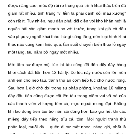
được nâng cao, mức độ rủi ro trong quá trình khai thác biển đã
giảm rất nhiều, tình trạng “vì tiền ta phải đánh đổi máu xương”
còn rất ít. Tuy nhiên, ngư dân phải đối diện với khó khăn mới là
nguồn hải sản giảm mạnh so với trước, trong khi giá cả đầu
vào phục vụ nghề khai thác thứ gì cũng tăng, nên loại hình khai
thác nào cũng kém hiệu quả, tần suất chuyến biển thua lỗ ngày
một tăng, tàu nằm bờ ngày một nhiều.
Mới tâm sự được một lúc thì tàu cũng đã đến dãy đáy hàng
khơi cách đất liền hơn 12 hải lý. Do lúc này nước còn lớn nên
anh em cho neo tàu, tranh thủ ăn cơm tiếp tục chờ nước ròng.
Sau hơn 1 giờ chờ đợi trong sự phập phồng, khoảng 10 miệng
đáy đầu tiên cũng được cất lên tàu trong niềm vui vỡ oà của
các thành viên vì lượng tôm cá, mực ngoài mong đợi. Không
khí lao động trên tàu trở nên sôi động hơn bao giờ hết khi các
miệng đáy tiếp theo nặng trĩu cá, tôm. Mọi người tranh thủ
phân loại, muối đá… quên đi sự mệt nhọc, nắng gió, nhất là