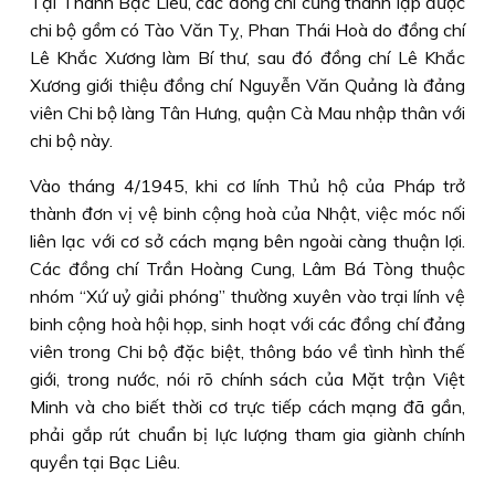
Tại Thành Bạc Liêu, các đồng chí cũng thành lập được
chi bộ gồm có Tào Văn Tỵ, Phan Thái Hoà do đồng chí
Lê Khắc Xương làm Bí thư, sau đó đồng chí Lê Khắc
Xương giới thiệu đồng chí Nguyễn Văn Quảng là đảng
viên Chi bộ làng Tân Hưng, quận Cà Mau nhập thân với
chi bộ này.
Vào tháng 4/1945, khi cơ lính Thủ hộ của Pháp trở
thành đơn vị vệ binh cộng hoà của Nhật, việc móc nối
liên lạc với cơ sở cách mạng bên ngoài càng thuận lợi.
Các đồng chí Trần Hoàng Cung, Lâm Bá Tòng thuộc
nhóm “Xứ uỷ giải phóng” thường xuyên vào trại lính vệ
binh cộng hoà hội họp, sinh hoạt với các đồng chí đảng
viên trong Chi bộ đặc biệt, thông báo về tình hình thế
giới, trong nước, nói rõ chính sách của Mặt trận Việt
Minh và cho biết thời cơ trực tiếp cách mạng đã gần,
phải gắp rút chuẩn bị lực lượng tham gia giành chính
quyền tại Bạc Liêu.