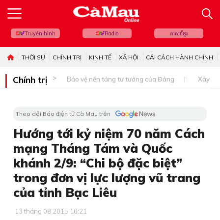
Truyền hình
Radio
ភាសាខ្មែរ
THỜI SỰ
CHÍNH TRỊ
KINH TẾ
XÃ HỘI
CẢI CÁCH HÀNH CHÍNH
Chính trị
Bảo vệ nền tảng tư tưởng của Đảng
Xây dự
Theo dõi Báo điện tử Cà Mau trên
Hướng tới kỷ niệm 70 năm Cách
mạng Tháng Tám và Quốc
khánh 2/9: “Chi bộ đặc biệt”
trong đơn vị lực lượng vũ trang
của tỉnh Bạc Liêu
13 tháng 08 2015 16:21