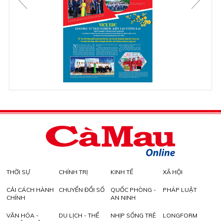
THỜI SỰ
CHÍNH TRỊ
KINH TẾ
XÃ HỘI
CẢI CÁCH HÀNH
CHUYỂN ĐỔI SỐ
QUỐC PHÒNG -
PHÁP LUẬT
CHÍNH
AN NINH
VĂN HÓA -
DU LỊCH - THỂ
NHỊP SỐNG TRẺ
LONGFORM