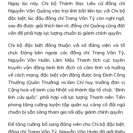
Ngay lúc này, Chi bộ Thành Bạc Liêu cử đồng chí
Nguyễn Văn Quảng vào trại lính bắt liên lạc với Chi bộ
đặc biệt, lúc đầu đồng chí Trang Văn Tỷ còn nghi ngờ,
sau đó được giải thích làm rõ, đồng chí Quảng cũng đặt
vấn đề phối hợp lực lượng chuẩn bị giành chính quyền.
Chi bộ đặc biệt đồng thuận với số đảng viên và tổ
chức Ðảng bên ngoài, các đồng chí Trang Văn Tỷ,
Nguyễn Văn Huân, Lâm Mậu Thanh tích cực tuyên
truyền vận động binh lính địch có cảm tình và hướng
về cách mạng, đặc biệt vận động được ông Ðinh Công
Thưởng (Quản Thưởng) ra làm Chỉ huy trưởng đơn vị
Cộng hoà vệ binh của Nhật và thành lập tổ chức “Binh
lính cứu quốc”, phối hợp với lực lượng Thanh niên Tiền
phong tăng cường luyện tập quân sự, củng cố đội ngũ
chuẩn bị sẵn sàng tham gia nổi dậy giành chính quyền.
Ðể tăng cường, bổ sung đảng viên cho Chi bộ đặc biệt,
đồng chí Trang Văn Tỷ, Nguyễn Văn Huân đã giới thiệu