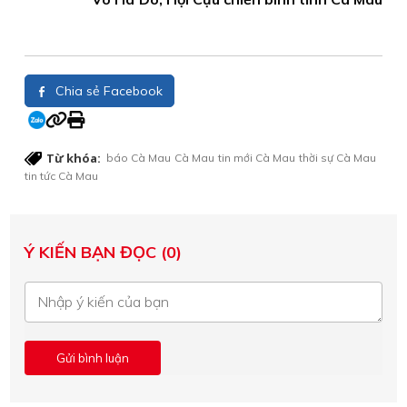
Chia sẻ Facebook
Từ khóa:
báo Cà Mau
Cà Mau
tin mới Cà Mau
thời sự Cà Mau
tin tức Cà Mau
Ý KIẾN BẠN ĐỌC (0)