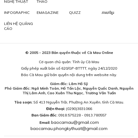
NGHỆ THUẬT
THAO
INFOGRAPHIC
EMAGAZINE
QUIZZ
ភាសាខ្មែរ
LIÊN HỆ QUẢNG
CÁO
© 2005 - 2023 Bản quyền thuộc về Cà Mau Online
Cơ quan chủ quản: Tỉnh ủy Cà Mau
Giấy phép xuất bản số 620/GP-BTTTT, ngày 24/12/2020
Báo Cà Mau giữ bản quyền nội dung trên website này.
Giám đốc: Lâm Hồ Sỹ
Phó Giám đốc: Ngô Minh Toàn, Hồ Tấn Lộc, Nguyễn Quốc Danh, Nguyễn
Thị Lâm Anh, Cao Xuân Thu Ngọc, Trương Văn Tuấn
Tòa soạn:
Số 413 Nguyễn Trãi, Phường An Xuyên, tỉnh Cà Mau.
Điện thoại:
(0290)3831066
Ban Giám đốc:
0918.575228 - 0913.780557
baocamau@gmail.com
Email:
baocamau.phongkythuat@gmail.com