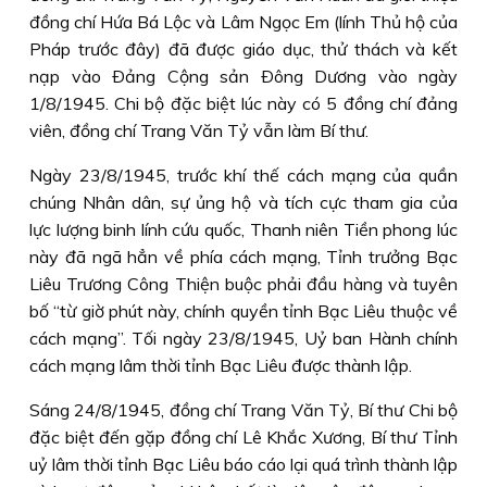
đồng chí Hứa Bá Lộc và Lâm Ngọc Em (lính Thủ hộ của
Pháp trước đây) đã được giáo dục, thử thách và kết
nạp vào Ðảng Cộng sản Ðông Dương vào ngày
1/8/1945. Chi bộ đặc biệt lúc này có 5 đồng chí đảng
viên, đồng chí Trang Văn Tỷ vẫn làm Bí thư.
Ngày 23/8/1945, trước khí thế cách mạng của quần
chúng Nhân dân, sự ủng hộ và tích cực tham gia của
lực lượng binh lính cứu quốc, Thanh niên Tiền phong lúc
này đã ngã hẳn về phía cách mạng, Tỉnh trưởng Bạc
Liêu Trương Công Thiện buộc phải đầu hàng và tuyên
bố “từ giờ phút này, chính quyền tỉnh Bạc Liêu thuộc về
cách mạng”. Tối ngày 23/8/1945, Uỷ ban Hành chính
cách mạng lâm thời tỉnh Bạc Liêu được thành lập.
Sáng 24/8/1945, đồng chí Trang Văn Tỷ, Bí thư Chi bộ
đặc biệt đến gặp đồng chí Lê Khắc Xương, Bí thư Tỉnh
uỷ lâm thời tỉnh Bạc Liêu báo cáo lại quá trình thành lập