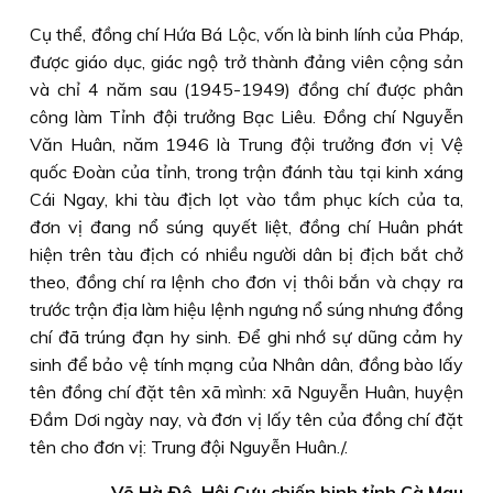
Cụ thể, đồng chí Hứa Bá Lộc, vốn là binh lính của Pháp,
được giáo dục, giác ngộ trở thành đảng viên cộng sản
và chỉ 4 năm sau (1945-1949) đồng chí được phân
công làm Tỉnh đội trưởng Bạc Liêu. Ðồng chí Nguyễn
Văn Huân, năm 1946 là Trung đội trưởng đơn vị Vệ
quốc Ðoàn của tỉnh, trong trận đánh tàu tại kinh xáng
Cái Ngay, khi tàu địch lọt vào tầm phục kích của ta,
đơn vị đang nổ súng quyết liệt, đồng chí Huân phát
hiện trên tàu địch có nhiều người dân bị địch bắt chở
theo, đồng chí ra lệnh cho đơn vị thôi bắn và chạy ra
trước trận địa làm hiệu lệnh ngưng nổ súng nhưng đồng
chí đã trúng đạn hy sinh. Ðể ghi nhớ sự dũng cảm hy
sinh để bảo vệ tính mạng của Nhân dân, đồng bào lấy
tên đồng chí đặt tên xã mình: xã Nguyễn Huân, huyện
Ðầm Dơi ngày nay, và đơn vị lấy tên của đồng chí đặt
tên cho đơn vị: Trung đội Nguyễn Huân./.
Võ Hà Ðô, Hội Cựu chiến binh tỉnh Cà Mau