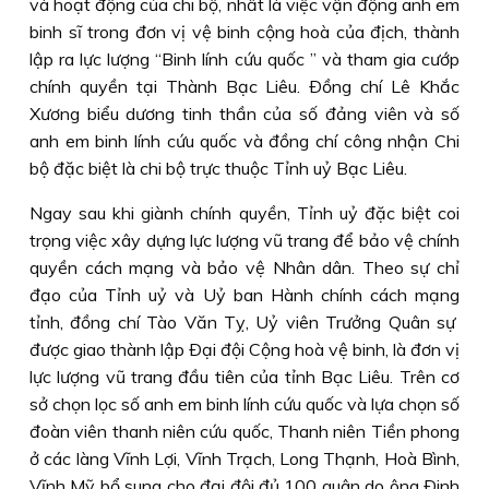
và hoạt động của chi bộ, nhất là việc vận động anh em
binh sĩ trong đơn vị vệ binh cộng hoà của địch, thành
lập ra lực lượng “Binh lính cứu quốc ” và tham gia cướp
chính quyền tại Thành Bạc Liêu. Ðồng chí Lê Khắc
Xương biểu dương tinh thần của số đảng viên và số
anh em binh lính cứu quốc và đồng chí công nhận Chi
bộ đặc biệt là chi bộ trực thuộc Tỉnh uỷ Bạc Liêu.
Ngay sau khi giành chính quyền, Tỉnh uỷ đặc biệt coi
trọng việc xây dựng lực lượng vũ trang để bảo vệ chính
quyền cách mạng và bảo vệ Nhân dân. Theo sự chỉ
đạo của Tỉnh uỷ và Uỷ ban Hành chính cách mạng
tỉnh, đồng chí Tào Văn Tỵ, Uỷ viên Trưởng Quân sự
được giao thành lập Ðại đội Cộng hoà vệ binh, là đơn vị
lực lượng vũ trang đầu tiên của tỉnh Bạc Liêu. Trên cơ
sở chọn lọc số anh em binh lính cứu quốc và lựa chọn số
đoàn viên thanh niên cứu quốc, Thanh niên Tiền phong
ở các làng Vĩnh Lợi, Vĩnh Trạch, Long Thạnh, Hoà Bình,
Vĩnh Mỹ bổ sung cho đại đội đủ 100 quân do ông Ðinh