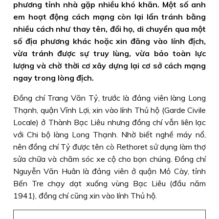
phương tỉnh nhà gặp nhiều khó khăn. Một số anh
em hoạt động cách mạng còn lại lẩn tránh bằng
nhiều cách như thay tên, đổi họ, di chuyển qua một
số địa phương khác hoặc xin đăng vào lính địch,
vừa tránh được sự truy lùng, vừa bảo toàn lực
lượng và chờ thời cơ xây dựng lại cơ sở cách mạng
ngay trong lòng địch.
Ðồng chí Trang Văn Tỷ, trước là đảng viên làng Long
Thạnh, quận Vĩnh Lợi, xin vào lính Thủ hộ (Garde Civile
Locale) ở Thành Bạc Liêu nhưng đồng chí vẫn liên lạc
với Chi bộ làng Long Thạnh. Nhờ biết nghề máy nổ,
nên đồng chí Tỷ được tên cò Rethoret sử dụng làm thợ
sửa chữa và chăm sóc xe cộ cho bọn chúng. Ðồng chí
Nguyễn Văn Huân là đảng viên ở quận Mỏ Cày, tỉnh
Bến Tre chạy dạt xuống vùng Bạc Liêu (đầu năm
1941), đồng chí cũng xin vào lính Thủ hộ.