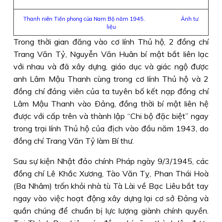
Thanh niên Tiền phong của Nam Bộ năm 1945. Ảnh tư
liệu
Trong thời gian đăng vào cơ lính Thủ hộ, 2 đồng chí
Trang Văn Tỷ, Nguyễn Văn Huân bí mật bắt liên lạc
với nhau và đã xây dựng, giáo dục và giác ngộ được
anh Lâm Mậu Thanh cùng trong cơ lính Thủ hộ và 2
đồng chí đảng viên của ta tuyên bố kết nạp đồng chí
Lâm Mậu Thanh vào Ðảng, đồng thời bí mật liên hệ
được với cấp trên và thành lập “Chi bộ đặc biệt” ngay
trong trại lính Thủ hộ của địch vào đầu năm 1943, do
đồng chí Trang Văn Tỷ làm Bí thư.
Sau sự kiện Nhật đảo chính Pháp ngày 9/3/1945, các
đồng chí Lê Khắc Xương, Tào Văn Tỵ, Phan Thái Hoà
(Ba Nhâm) trốn khỏi nhà tù Tà Lài về Bạc Liêu bắt tay
ngay vào việc hoạt động xây dựng lại cơ sở Ðảng và
quần chúng để chuẩn bị lực lượng giành chính quyền.