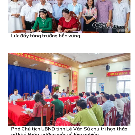
Lực đẩy tăng trưởng bền vững
Phó Chủ tịch UBND tỉnh Lê Văn Sử chủ trì họp tháo
gỡ khó khăn, vướng mắc về lâm nghiệp