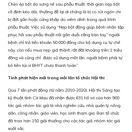
Chèn ép bột do sưng nề sau phẫu thuật, thời gian nẹp bột
cố định kéo dài, thường để lại di chứng là bị co rút ngón chi
bị đứt gân hoặc cứng khớp do viêm dính trong quá trình
phẫu thuật. Việc sử dụng “Nẹp bột động giúp bệnh nhân tập
phục hồi sau phẫu thuật nối gân duỗi cẳng bàn tay” người
bệnh chỉ trả tiền khoản 50.000 đồng cho bộ dụng cụ tự chế
này, còn nếu mua nẹp giá thành rất đắt khoảng trên 1 triệu
đồng và cũng chỉ được sử dụng một lần, người bệnh phải tự
bỏ tiền túi vì BHYT chưa thanh toán”.
Tính phát hiện mới trong mỗi lần tổ chức Hội thi
Qua 7 lần phát động (từ năm 2010-2020), Hội thi Sáng tạo
kỹ thuật tỉnh Cà Mau đã nhận được 631 hồ sơ của hơn 900
tác giả, nhóm tác giả là nhà nghiên cứu, nhà quản lý, nông
dân, công nhân, giáo viên, học sinh tham gia. Ban tổ chức
đã trao hơn 150 giải thưởng cho các tác giả, nhóm tác giả
xuất sắc.