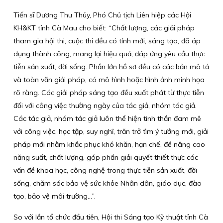
Tiến sĩ Dương Thu Thủy, Phó Chủ tịch Liên hiệp các Hội
KH&KT tỉnh Cà Mau cho biết: “Chất lượng, các giải pháp
tham gia hội thi, cuộc thi đều có tính mới, sáng tạo, đã áp
dụng thành công, mang lại hiệu quả, đáp ứng yêu cầu thực
tiễn sản xuất, đời sống. Phần lớn hồ sơ đều có các bản mô tả
và toàn văn giải pháp, có mô hình hoặc hình ảnh minh họa
rõ ràng. Các giải pháp sáng tạo đều xuất phát từ thực tiễn
đối với công việc thường ngày của tác giả, nhóm tác giả.
Các tác giả, nhóm tác giả luôn thể hiện tinh thần đam mê
với công việc, học tập, suy nghĩ, trăn trở tìm ý tưởng mới, giải
pháp mới nhằm khắc phục khó khăn, hạn chế, để nâng cao
năng suất, chất lượng, góp phần giải quyết thiết thực các
vấn đề khoa học, công nghệ trong thực tiễn sản xuất, đời
sống, chăm sóc bảo vệ sức khỏe Nhân dân, giáo dục, đào
tạo, bảo vệ môi trường…”.
So với lần tổ chức đầu tiên, Hội thi Sáng tạo Kỹ thuật tỉnh Cà