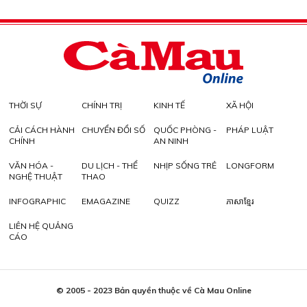
THỜI SỰ
CHÍNH TRỊ
KINH TẾ
XÃ HỘI
CẢI CÁCH HÀNH
CHUYỂN ĐỔI SỐ
QUỐC PHÒNG -
PHÁP LUẬT
CHÍNH
AN NINH
VĂN HÓA -
DU LỊCH - THỂ
NHỊP SỐNG TRẺ
LONGFORM
NGHỆ THUẬT
THAO
INFOGRAPHIC
EMAGAZINE
QUIZZ
ភាសាខ្មែរ
LIÊN HỆ QUẢNG
CÁO
© 2005 - 2023 Bản quyền thuộc về Cà Mau Online