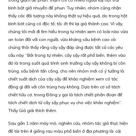
bình bát giã nhuyễn để phun. Tuy nhiên, nhóm cũng nhận
thấy các đối tượng này không thật sự hiệu quả, do trong hột
bình bát cũng có độc tố; tỏi, ớt thì lại giá thành cao. Vì vậy,
chúng tôi mới đi tìm hiểu trong tự nhiên xem có loài nào vừa
an toàn đối với con người, vừa kháng sâu bệnh cao và
chúng thôi thấy rằng cây sậy đáp ứng được tất cả các yêu
cầu này. “Bởi trong tự nhiên, cây sậy rất phổ biến, thêm vào
đó là trong suốt quá trình sinh trưởng cây sậy không bị côn
trùng, sâu bệnh tấn công, cho nên nhóm mới có ý tưởng là
chiết suất dịch của cây sậy để khảo nghiệm xem có tác
động gì đối với côn trùng hay không. Dựa trên cơ sở tách
chiết hữu cơ, trong Đông y gọi là tách chiết phân đoạn để
tách chiết dịch từ cây sậy phục vụ cho việc khảo nghiệm”.
Thầy Giá giải thích thêm.
Sau gần 1 năm mày mò, nghiên cứu, nhóm tác giả thực hiện
đề tài trên 4 giống rau màu phổ biến ở địa phương là: cải