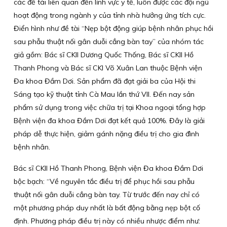
các đề tài liên quan đến lĩnh vực y tế, luôn được các đội ngũ
hoạt động trong ngành y của tỉnh nhà hưởng ứng tích cực.
Điển hình như đề tài “Nẹp bột động giúp bệnh nhân phục hồi
sau phẫu thuật nối gân duỗi cẳng bàn tay” của nhóm tác
giả gồm: Bác sĩ CKII Dương Quốc Thống, Bác sĩ CKII Hồ
Thanh Phong và Bác sĩ CKI Võ Xuân Lan thuộc Bệnh viện
Đa khoa Đầm Dơi. Sản phẩm đã đạt giải ba của Hội thi
Sáng tạo kỹ thuật tỉnh Cà Mau lần thứ VII. Đến nay sản
phẩm sử dụng trong việc chữa trị tại Khoa ngoại tổng hợp
Bệnh viện đa khoa Đầm Dơi đạt kết quả 100%. Đây là giải
pháp dễ thực hiện, giảm gánh nặng điều trị cho gia đình
bệnh nhân.
Bác sĩ CKII Hồ Thanh Phong, Bệnh viện Đa khoa Đầm Dơi
bộc bạch: “Về nguyên tắc điều trị để phục hồi sau phẫu
thuật nối gân duỗi cẳng bàn tay. Từ trước đến nay chỉ có
một phương pháp duy nhất là bất động bằng nẹp bột cố
định. Phương pháp điều trị này có nhiều nhược điểm như: