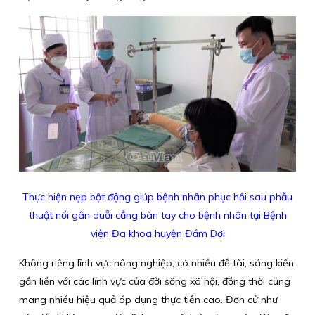
Thực hiện nẹp bột động giúp bệnh nhân phục hồi sau phẫu
thuật nối gân duỗi cẳng bàn tay cho bệnh nhân tại Bệnh
viện Đa khoa huyện Đầm Dơi
Không riêng lĩnh vực nông nghiệp, có nhiều đề tài, sáng kiến
gắn liền với các lĩnh vực của đời sống xã hội, đồng thời cũng
mang nhiều hiệu quả áp dụng thực tiễn cao. Đơn cử như