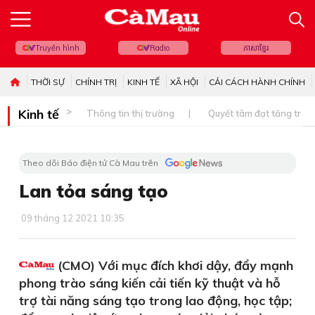
Truyền hình
Radio
ភាសាខ្មែរ
THỜI SỰ
CHÍNH TRỊ
KINH TẾ
XÃ HỘI
CẢI CÁCH HÀNH CHÍNH
Kinh tế
Thông tin thị trường
Quyết tâm đạt tăng trưở
Theo dõi Báo điện tử Cà Mau trên
Lan tỏa sáng tạo
09 tháng 12 2021 10:35
(CMO) Với mục đích khơi dậy, đẩy mạnh
phong trào sáng kiến cải tiến kỹ thuật và hỗ
trợ tài năng sáng tạo trong lao động, học tập;