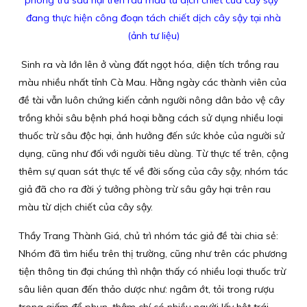
đang thực hiện công đoạn tách chiết dịch cây sậy tại nhà
(ảnh tư liệu)
Sinh ra và lớn lên ở vùng đất ngọt hóa, diện tích trồng rau
màu nhiều nhất tỉnh Cà Mau. Hằng ngày các thành viên của
đề tài vẫn luôn chứng kiến cảnh người nông dân bảo vệ cây
trồng khỏi sâu bệnh phá hoại bằng cách sử dụng nhiều loại
thuốc trừ sâu độc hại, ảnh hưởng đến sức khỏe của người sử
dụng, cũng như đối với người tiêu dùng. Từ thực tế trên, cộng
thêm sự quan sát thực tế về đời sống của cây sậy, nhóm tác
giả đã cho ra đời ý tưởng phòng trừ sâu gây hại trên rau
màu từ dịch chiết của cây sậy.
Thầy Trang Thành Giá, chủ trì nhóm tác giả đề tài chia sẻ:
Nhóm đã tìm hiểu trên thị trường, cũng như trên các phương
tiện thông tin đại chúng thì nhận thấy có nhiều loại thuốc trừ
sâu liên quan đến thảo dược như: ngâm ớt, tỏi trong rượu
trong giấm để phun, thậm chí có nhiều người lấy hột trái