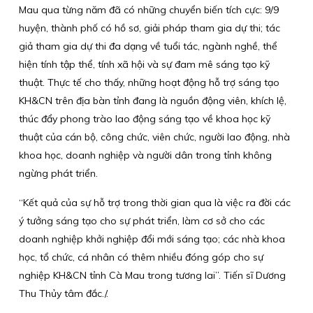
Mau qua từng năm đã có những chuyển biến tích cực: 9/9
huyện, thành phố có hồ sơ, giải pháp tham gia dự thi; tác
giả tham gia dự thi đa dạng về tuổi tác, ngành nghề, thể
hiện tính tập thể, tính xã hội và sự đam mê sáng tạo kỹ
thuật. Thực tế cho thấy, những hoạt động hỗ trợ sáng tạo
KH&CN trên địa bàn tỉnh đang là nguồn động viên, khích lệ,
thúc đẩy phong trào lao động sáng tạo về khoa học kỹ
thuật của cán bộ, công chức, viên chức, người lao động, nhà
khoa học, doanh nghiệp và người dân trong tỉnh không
ngừng phát triển.
“Kết quả của sự hỗ trợ trong thời gian qua là việc ra đời các
ý tưởng sáng tạo cho sự phát triển, làm cơ sở cho các
doanh nghiệp khởi nghiệp đổi mới sáng tạo; các nhà khoa
học, tổ chức, cá nhân có thêm nhiều đóng góp cho sự
nghiệp KH&CN tỉnh Cà Mau trong tương lai”. Tiến sĩ Dương
Thu Thủy tâm đắc./.