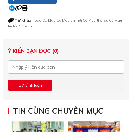
Từ khóa:
báo Cà Mau
Cà Mau
tin mới Cà Mau
thời sự Cà Mau
tin tức Cà Mau
Ý KIẾN BẠN ĐỌC (0)
TIN CÙNG CHUYÊN MỤC