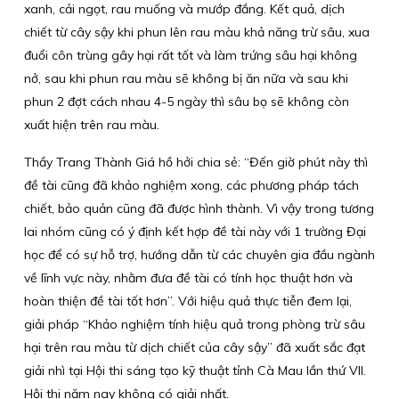
xanh, cải ngọt, rau muống và mướp đắng. Kết quả, dịch
chiết từ cây sậy khi phun lên rau màu khả năng trừ sâu, xua
đuổi côn trùng gây hại rất tốt và làm trứng sâu hại không
nở, sau khi phun rau màu sẽ không bị ăn nữa và sau khi
phun 2 đợt cách nhau 4-5 ngày thì sâu bọ sẽ không còn
xuất hiện trên rau màu.
Thầy Trang Thành Giá hồ hởi chia sẻ: “Đến giờ phút này thì
đề tài cũng đã khảo nghiệm xong, các phương pháp tách
chiết, bảo quản cũng đã được hình thành. Vì vậy trong tương
lai nhóm cũng có ý định kết hợp đề tài này với 1 trường Đại
học để có sự hỗ trợ, hướng dẫn từ các chuyên gia đầu ngành
về lĩnh vực này, nhằm đưa đề tài có tính học thuật hơn và
hoàn thiện đề tài tốt hơn”. Với hiệu quả thực tiễn đem lại,
giải pháp “Khảo nghiệm tính hiệu quả trong phòng trừ sâu
hại trên rau màu từ dịch chiết của cây sậy” đã xuất sắc đạt
giải nhì tại Hội thi sáng tạo kỹ thuật tỉnh Cà Mau lần thứ VII.
Hội thi năm nay không có giải nhất.