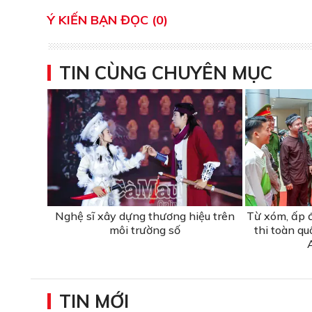
Ý KIẾN BẠN ĐỌC (0)
TIN CÙNG CHUYÊN MỤC
Nghệ sĩ xây dựng thương hiệu trên
Từ xóm, ấp 
môi trường số
thi toàn qu
TIN MỚI