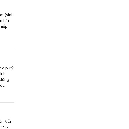
a (sinh
n lưu
nhiếp
 dịp kỷ
sinh
 động
ộc.
Cấn Văn
 1996