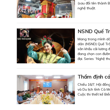
(sau đổi tên thành 
nghệ thuật.
NSND Quế Trâ
Mang trong mình dò
dân (NSND) Quế Trâ
sân khấu cải lương đ
đang chọn con đường
đại. Series “Nghệ th
Thẩm định cá
Chiều 16/7, Hội đồn
và Du lịch tỉnh Cà 
Cuộc thi thiết kế Bi