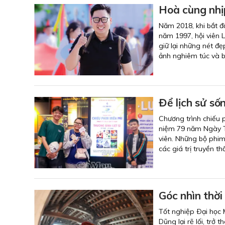
Hoà cùng nhị
Năm 2018, khi bắt đ
năm 1997, hội viên 
giữ lại những nét đẹ
ảnh nghiêm túc và b
Để lịch sử số
Chương trình chiếu 
niệm 79 năm Ngày Thư
viên. Những bộ phim 
các giá trị truyền 
Góc nhìn thời
Tốt nghiệp Ðại học
Dũng lại rẽ lối, tr