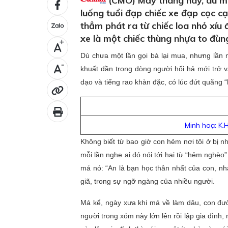
(CMO) Mấy tháng nay, dù mưa
luống tuổi đạp chiếc xe đạp cọc c
thẳm phát ra từ chiếc loa nhỏ xíu 
xe là một chiếc thùng nhựa to đùn
+
Dù chưa một lần gọi bà lại mua, nhưng lần n
-
khuất dần trong dòng người hối hả mới trở vào
dạo và tiếng rao khàn đặc, có lúc đứt quãng “h
Minh hoạ: K.H
Không biết từ bao giờ con hẻm nơi tôi ở bị n
mỗi lần nghe ai đó nói tới hai từ “hẻm nghèo” l
má nó: “An là bạn học thân nhất của con, nhà
giã, trong sự ngỡ ngàng của nhiều người.
Má kể, ngày xưa khi má về làm dâu, con đư
người trong xóm này lớn lên rồi lập gia đình