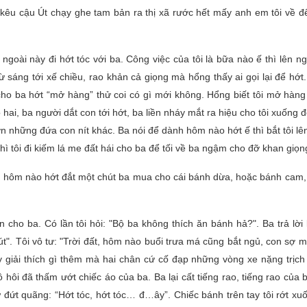
 kêu cậu Út chạy ghe tam bản ra thị xã rước hết mấy anh em tôi về để
 ngoài này đi hớt tóc với ba. Công việc của tôi là bữa nào ế thì lên n
ừ sáng tới xế chiều, rao khản cả giọng mà hổng thấy ai gọi lại để hớ
cho ba hớt “mở hàng” thử coi có gì mới không. Hổng biết tôi mở hàng
i, ba người dắt con tới hớt, ba liền nháy mắt ra hiệu cho tôi xuống 
ơn những đứa con nít khác. Ba nói để dành hôm nào hớt ế thì bắt tôi lê
ì tôi đi kiếm lá me đất hái cho ba để tối về ba ngậm cho đỡ khan giọn
ởi hôm nào hớt đắt một chút ba mua cho cái bánh dừa, hoặc bánh cam, 
 cho ba. Có lần tôi hỏi: "Bộ ba không thích ăn bánh hả?". Ba trả lời
". Tôi vô tư: "Trời đất, hôm nào buổi trưa má cũng bắt ngủ, con sợ m
ay giải thích gì thêm mà hai chân cứ cố đạp những vòng xe nặng trịc
ồ hôi đã thấm ướt chiếc áo của ba. Ba lại cất tiếng rao, tiếng rao của 
ứt quãng: “Hớt tóc, hớt tóc… đ…ây”. Chiếc bánh trên tay tôi rớt xuố