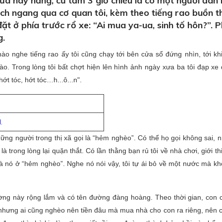
 hay nắng, cứ tầm 3 giờ chiều là có một người đàn
ạch ngang qua cơ quan tôi, kèm theo tiếng rao buồn 
đặt ở phía trước rổ xe: “Ai mua ya-ua, sinh tố hôn?”. P
g.
ào nghe tiếng rao ấy tôi cũng chạy tới bên cửa sổ đứng nhìn, tới kh
. Trong lòng tôi bất chợt hiện lên hình ảnh ngày xưa ba tôi đạp xe 
ớt tóc, hớt tóc…h...ô...n".
.
hững người trong thị xã gọi là “hẻm nghèo”. Có thể họ gọi không sai,
à trong lòng lại quặn thắt. Có lần thằng bạn rủ tôi về nhà chơi, giới thi
 nó ở “hẻm nghèo”. Nghe nó nói vậy, tôi tự ái bỏ về một nước mà kh
ờng này rộng lắm và có tên đường đàng hoàng. Theo thời gian, con 
, nhưng ai cũng nghèo nên tiền đâu mà mua nhà cho con ra riêng, nên 