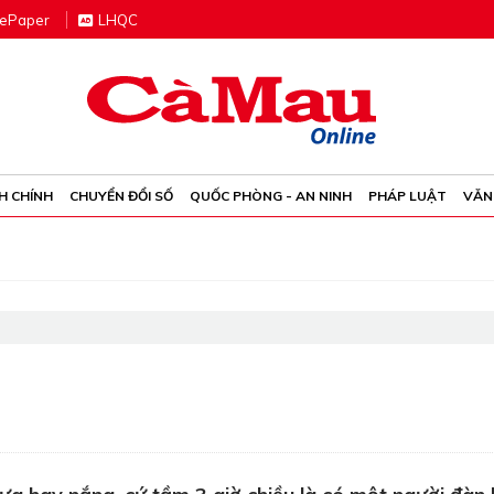
e
P
aper
LHQC
H CHÍNH
CHUYỂN ĐỔI SỐ
QUỐC PHÒNG - AN NINH
PHÁP LUẬT
VĂN