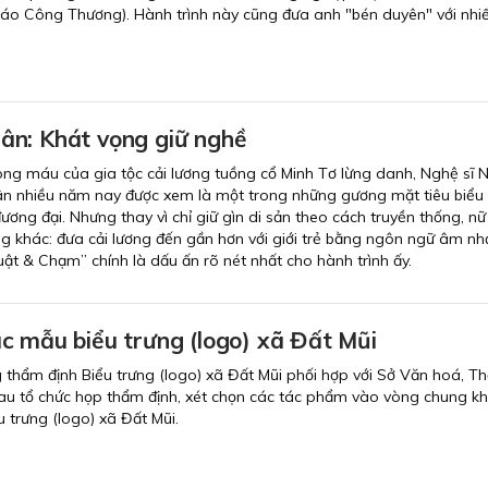
Báo Công Thương). Hành trình này cũng đưa anh "bén duyên" với nhi
n: Khát vọng giữ nghề
ng máu của gia tộc cải lương tuồng cổ Minh Tơ lừng danh, Nghệ sĩ 
n nhiều năm nay được xem là một trong những gương mặt tiêu biểu
ương đại. Nhưng thay vì chỉ giữ gìn di sản theo cách truyền thống, nữ
 khác: đưa cải lương đến gần hơn với giới trẻ bằng ngôn ngữ âm nh
uật & Chạm” chính là dấu ấn rõ nét nhất cho hành trình ấy.
c mẫu biểu trưng (logo) xã Đất Mũi
g thẩm định Biểu trưng (logo) xã Đất Mũi phối hợp với Sở Văn hoá, T
Mau tổ chức họp thẩm định, xét chọn các tác phẩm vào vòng chung k
ểu trưng (logo) xã Đất Mũi.