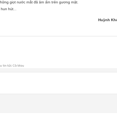
à những giọt nước mắt đã âm ấm trên gương mặt.
hun hút...
Huỳnh Kh
au
tin tức Cà Mau