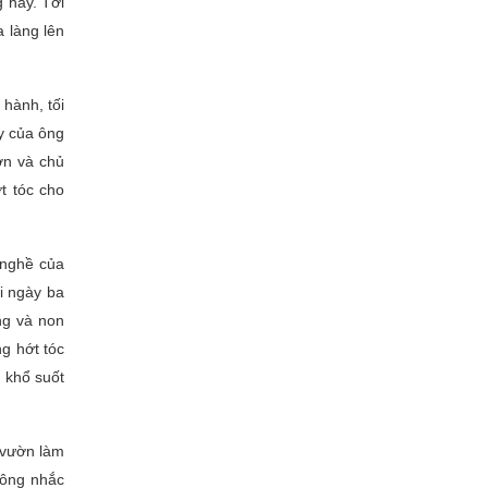
g hay. Tới
a làng lên
hành, tối
̀y của ông
ơn và chủ
 tóc cho
 nghề của
i ngày ba
ờng và non
ng hớt tóc
c khổ suốt
g vườn làm
hông nhắc