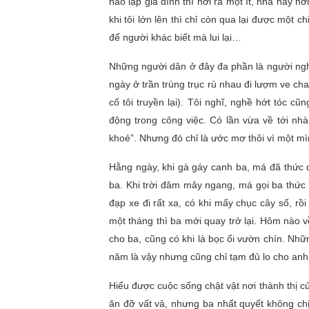
nào lập gia đình thì nới ra một ít, nhà này n
khi tôi lớn lên thì chỉ còn qua lại được một c
để người khác biết mà lui lại…
Những người dân ở đây đa phần là người ngh
ngày ở trần trùng trục rủ nhau đi lượm ve chai
cố tôi truyền lại). Tôi nghĩ, nghề hớt tó
động trong công việc. Có lần vừa về tới nhà
khoẻ”. Nhưng đó chỉ là ước mơ thôi vì một 
Hằng ngày, khi gà gáy canh ba, má đã thức 
ba. Khi trời đâm mây ngang, má gọi ba thức 
đạp xe đi rất xa, có khi mấy chục cây số, rồ
một tháng thì ba mới quay trở lại. Hôm nào về
cho ba, cũng có khi là bọc ổi vườn chín. Nhữ
năm là vậy nhưng cũng chỉ tạm đủ lo cho an
Hiểu được cuộc sống chật vật nơi thành thị c
ăn đỡ vất vả, nhưng ba nhất quyết không chị