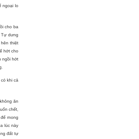
 ngoại lo
gồi cho ba
t. Tự dưng
 hên thiệt
để hớt cho
n ngồi hớt
g.
có khi cả
 không ăn
uốn chết,
h để mong
ba lúc này
ng đất tự