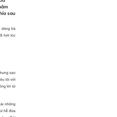
 bà
thăm
hía sau
i dáng bà
đi hớt tóc
 nhưng sao
ệu tôi với
ông lời từ
cái những
cứ hễ đứa