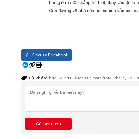
bao giờ mà tôi chẳng hề biết, thay vào đó l
Con đường về nhà của hai ba con vẫn còn xa 
Chia sẻ Facebook
Từ khóa:
báo Cà Mau
Cà Mau
tin mới Cà Mau
thời sự Cà M