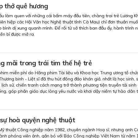
p thở quê hương
ầu làm quen với những cái bấm máy đầu tiên, chàng trai trẻ Lương Kh
Liên hiệp các Hội Văn học Nghệ thuật tỉnh Cà Mau) chỉ đơn thuần muố
p bình dị xung quanh mình. Ðể rồi từ sở thích ban đầu ấy, hành trình 
ền bỉ được mở ra.
ng mãi trong trái tim thế hệ trẻ
phim miễn phí do Hãng phim Tài liệu và Khoa học Trung ương tổ chức
ơng binh - Liệt sĩ đã thu hút đông đảo khán giả, nhất là học sinh, 
lịch sử, chiến tranh cách mạng trở thành phương tiện truyền tải sinh
thống, góp phần giáo dục lòng yêu nước và khơi dậy niềm tự hào dân t
 sự hoà quyện nghệ thuật
 Mỹ thuật Công nghiệp năm 1982, chuyên ngành Hoạ sĩ, nhưng anh 
ở thành phóng viên ảnh, gắn bó với Báo Công nghiệp Việt Nam từ năm