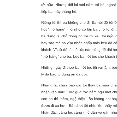
tới nữa. Nhưng đổi lại mỗi năm tới hè, ngoại
tiếp ba mấy tháng hè.
Riêng tôi thì ba không cho đi. Ba nói để tôi ở
hớt “mở hàng”. Tôi nhớ có lần ba chở tôi đi t
ba dừng lại chỗ đông người rồi kêu tôi ngồi 
hay sao mà ba vừa nhấp nhấp mấy kéo đã có ha
khách. Và từ đó tóc tôi lúc nào cũng để dài h
“mở hàng” cho ba. Lúc ba hớt tóc cho khách th
Những ngày đi theo ba hớt tóc tôi vui lắm, b
ly đá bào to đùng ăn đã đời.
Nhưng lạ, chưa bao giờ tôi thấy ba mua phần
nhập vào đâu: "ước gì được nằm ngủ một chút
còn ba thì thèm, ngộ thiệt". Ba không nói h
được đi xa hơn. Bất chợt tôi nhìn lên, thấy m
khàn đặc, càng lúc càng nhỏ dần và gần như đ