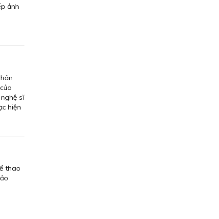
ếp ảnh
Nhân
 của
 nghệ sĩ
ạc hiện
hể thao
hảo