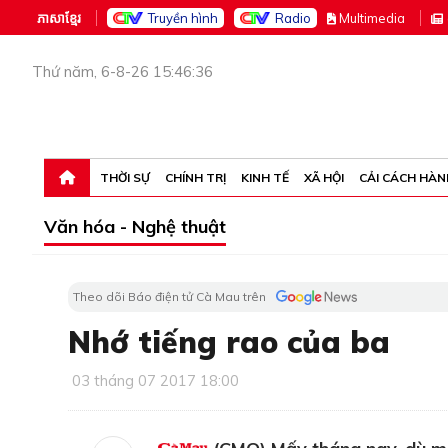
ភាសាខ្មែរ
Truyền hình
Radio
M
ultimedia
Thứ năm, 6-8-26 15:46:36
THỜI SỰ
CHÍNH TRỊ
KINH TẾ
XÃ HỘI
CẢI CÁCH HÀN
Văn hóa - Nghệ thuật
Theo dõi Báo điện tử Cà Mau trên
Nhớ tiếng rao của ba
03 tháng 07 2017 18:00