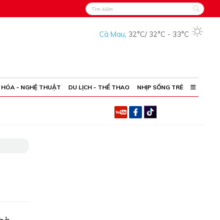
Cà Mau
,
32°C
/
32°C
-
33°C
 HÓA - NGHỆ THUẬT
DU LỊCH - THỂ THAO
NHỊP SỐNG TRẺ