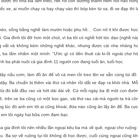
ới được thì nhà kia làm theo, riết rồi con đường thành hẻm hồi nào hổn
hiếc xe, ai muốn chạy ra hay chạy vào thì bóp kèn từ xa, đi xe đạp thì l
èo, sống bằng nghề làm mướn hoặc phụ hồ… Con nít ít khi được học 
. Gia đình tôi đỡ hơn một chút, vì ba tôi có nghề hớt tóc dạo (nghề na
c cũng vất vả không kém những nghề khác, nhưng được cái nhẹ nhàng h
, ba lẩm nhẩm một mình: “Ước gì có tiền thuê cái ki-ốt ngoài chợ hớt
mình ba phải nuôi cả gia đình 11 người con đang tuổi ăn, tuổi học.
dậy nấu cơm, làm đồ ăn để vô cà men rồi treo lên xe sẵn cùng túi đồ
dậy. Ba chuẩn bị thêm vài thứ cá nhân rồi dắt xe đạp ra khỏi nhà. Mỗ
i từ đó bắt đầu rao và hớt dài dài về. Cứ mỗi ngày ba đi một con đư
, trên xe ba cũng có một bọc gạo, vài thứ rau cải mà người ta trả cô
ng lúc đó anh em tôi ai cũng khoái, đứa nào cũng ăn lấy ăn để. Ba cự
h em tôi ngày hai bữa cơm đạm bạc.
ủa gia đình tôi nên nhiều lần ngoại kêu ba má về quê, ngoại cho ruộn
u. Ba sợ về ruộng tụi tôi không đi học được, cuối cùng ngoại cũng k