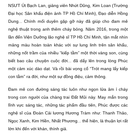
NSƯT Út Bạch Lan, giảng viên Nhứt Dũng, Kim Loan (Trường
Đại học Sân khấu điện ảnh TP Hồ Chí Minh), Đạo diễn Hồng
Dung... Chính mối duyên gặp gỡ này đã giúp cho đam mê
nghệ thuật trong anh thêm cháy bỏng. Năm 2016, trong một
lần đến Viện Dưỡng lão nghệ sĩ TP Hồ Chí Minh, tận mắt nhìn
mảng màu hoàn toàn khác với sự lung linh trên sân khấu,
những nốt trầm của nhiều “kiếp tằm” một thời vàng son, cùng
biết bao câu chuyện cuộc đời... đã dấy lên trong lòng Phúc
một cảm xúc dào dạt. Và rồi bài vọng cổ “Trót mang lấy kiếp
con tằm” ra đời, như một sự đồng điệu, cảm thông.
Đam mê con đường sáng tác luôn như ngọn lửa âm ỉ cháy
trong con người của chàng trai Đất Mũi này. May mắn trong
lĩnh vực sáng tác, những tác phẩm đầu tiên, Phúc được các
nghệ sĩ của Đoàn Cải lương Hương Tràm như: Thanh Thảo,
Ngọc Xanh, Kim Hiền, Nhất Phương... thể hiện, là thuận lợi rất
lớn khi đến với khán, thính giả.