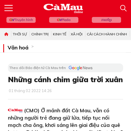
Truyền hình
Radio
ភាសាខ្មែរ
THỜI SỰ
CHÍNH TRỊ
KINH TẾ
XÃ HỘI
CẢI CÁCH HÀNH CHÍNH
Văn hoá
Theo dõi Báo điện tử Cà Mau trên
Những cánh chim giữa trời xuân
01 tháng 02 2022 14:26
(CMO) Ở mảnh đất Cà Mau, vẫn có
những người trẻ đang giữ lửa, tiếp tục nối
mạch cha ông, khơi sáng lên giai điệu của quê