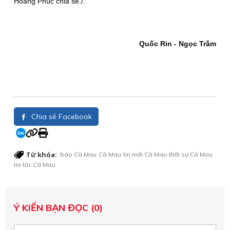
Hoàng Phúc chia sẻ./.
Quốc Rin - Ngọc Trầm
Chia sẻ Facebook
Từ khóa:
báo Cà Mau
Cà Mau
tin mới Cà Mau
thời sự Cà Mau
tin tức Cà Mau
Ý KIẾN BẠN ĐỌC (0)