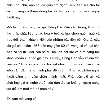
nhiều cô, chú, anh chị đã giúp đỡ, động viên, tiếp lửa cho tôi
để tôi càng có thêm động lực và tình yêu với bộ môn nghệ
thuật này”.
Mỗi tác phẩm mới, tác giả Hồng Đào đều cẩn trọng, tỉ mỉ, từ
thu thập chất liệu, phác hoạ ý tưởng, lựa chọn ngôn ngữ và
trao đổi, tham khảo ý kiến của những bậc tiền bối. Gia tài của
tác giả sinh năm 1986 đến nay gồm 60 bài vọng cổ và bài bản
đờn ca tài tử. Một con số đủ nói lên nội lực và sức sáng tác
khoẻ khoắn của tác giả này. Dù vậy, Hồng Đào vẫn khiêm tốn
tâm sự: “Tôi còn phải học hỏi rất nhiều, nỗ lực rất nhiều. Tôi
luôn căn dặn riêng mình phải đến với những tác phẩm nghệ
thuật bằng tình cảm chân thành nhất. Phải luôn giữ gìn và
phát huy giá trị nghệ thuật của dân tộc và không ngừng sáng
tạo để làm mới mẻ bộ môn này”.
9X đam mê vọng cổ