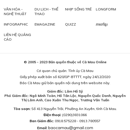
VĂN HÓA -
DU LỊCH - THỂ
NHỊP SỐNG TRẺ
LONGFORM
NGHỆ THUẬT
THAO
INFOGRAPHIC
EMAGAZINE
QUIZZ
ភាសាខ្មែរ
LIÊN HỆ QUẢNG
CÁO
© 2005 - 2023 Bản quyền thuộc về Cà Mau Online
Cơ quan chủ quản: Tỉnh ủy Cà Mau
Giấy phép xuất bản số 620/GP-BTTTT, ngày 24/12/2020
Báo Cà Mau giữ bản quyền nội dung trên website này.
Giám đốc: Lâm Hồ Sỹ
Phó Giám đốc: Ngô Minh Toàn, Hồ Tấn Lộc, Nguyễn Quốc Danh, Nguyễn
Thị Lâm Anh, Cao Xuân Thu Ngọc, Trương Văn Tuấn
Tòa soạn:
Số 413 Nguyễn Trãi, Phường An Xuyên, tỉnh Cà Mau.
Điện thoại:
(0290)3831066
Ban Giám đốc:
0918.575228 - 0913.780557
baocamau@gmail.com
Email: