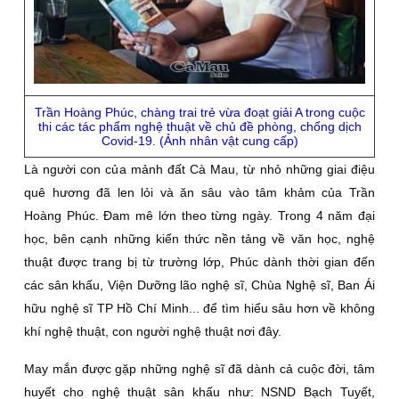
Trần Hoàng Phúc, chàng trai trẻ vừa đoạt giải A trong cuộc
thi các tác phẩm nghệ thuật về chủ đề phòng, chống dịch
Covid-19. (Ảnh nhân vật cung cấp)
Là người con của mảnh đất Cà Mau, từ nhỏ những giai điệu
quê hương đã len lỏi và ăn sâu vào tâm khảm của Trần
Hoàng Phúc. Đam mê lớn theo từng ngày. Trong 4 năm đại
học, bên cạnh những kiến thức nền tảng về văn học, nghệ
thuật được trang bị từ trường lớp, Phúc dành thời gian đến
các sân khấu, Viện Dưỡng lão nghệ sĩ, Chùa Nghệ sĩ, Ban Ái
hữu nghệ sĩ TP Hồ Chí Minh... để tìm hiểu sâu hơn về không
khí nghệ thuật, con người nghệ thuật nơi đây.
May mắn được gặp những nghệ sĩ đã dành cả cuộc đời, tâm
huyết cho nghệ thuật sân khấu như: NSND Bạch Tuyết,