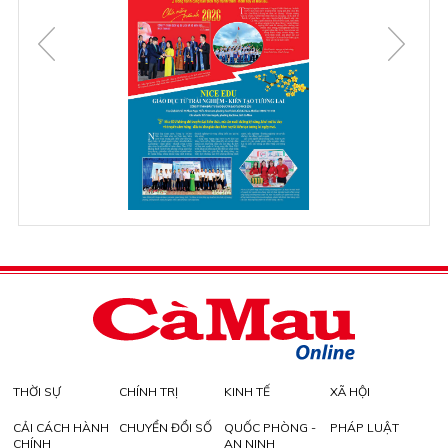
THỜI SỰ
CHÍNH TRỊ
KINH TẾ
XÃ HỘI
CẢI CÁCH HÀNH
CHUYỂN ĐỔI SỐ
QUỐC PHÒNG -
PHÁP LUẬT
CHÍNH
AN NINH