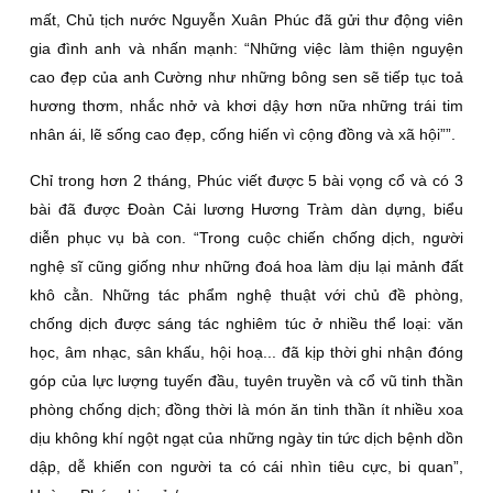
mất, Chủ tịch nước Nguyễn Xuân Phúc đã gửi thư động viên
gia đình anh và nhấn mạnh: “Những việc làm thiện nguyện
cao đẹp của anh Cường như những bông sen sẽ tiếp tục toả
hương thơm, nhắc nhở và khơi dậy hơn nữa những trái tim
nhân ái, lẽ sống cao đẹp, cống hiến vì cộng đồng và xã hội””.
Chỉ trong hơn 2 tháng, Phúc viết được 5 bài vọng cổ và có 3
bài đã được Đoàn Cải lương Hương Tràm dàn dựng, biểu
diễn phục vụ bà con. “Trong cuộc chiến chống dịch, người
nghệ sĩ cũng giống như những đoá hoa làm dịu lại mảnh đất
khô cằn. Những tác phẩm nghệ thuật với chủ đề phòng,
chống dịch được sáng tác nghiêm túc ở nhiều thể loại: văn
học, âm nhạc, sân khấu, hội hoạ... đã kịp thời ghi nhận đóng
góp của lực lượng tuyến đầu, tuyên truyền và cổ vũ tinh thần
phòng chống dịch; đồng thời là món ăn tinh thần ít nhiều xoa
dịu không khí ngột ngạt của những ngày tin tức dịch bệnh dồn
dập, dễ khiến con người ta có cái nhìn tiêu cực, bi quan”,