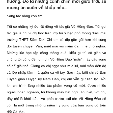
hương. Đó là những cánh chim mới giữa trời, sẽ
mang tin xuân về khắp nẻo...
Sáng tác bằng con tim
Tôi có những ký ức rất riêng về tác giả Võ Hồng Đào. Tôi gọi
tác giả là chị vì chị học trên lớp tôi ở bậc phổ thông dưới mái
trường THPT Đầm Dơi. Chị em có dịp gần gũi hơn khi cùng
đội tuyển chuyên Văn, miệt mài với niềm đam mê chữ nghĩa.
Những lúc học tập căng thẳng quá, kiểu gì thì cô giáo và
chúng tôi cũng đề nghị chị Võ Hồng Đào “mần” mấy câu vọng
cổ để giải toả. Giọng ca chị ngọt như mía lùi, mùi mẫn đến độ
cả lớp nhập tâm mà quên cả vỗ tay. Sau này, biết chị về Ban
Tuyên giáo Huyện uỷ Năm Căn, chị em vẫn giữ liên lạc. Rồi
khi chị trình làng nhiều tác phẩm vọng cổ mới, được nhiều
người hoan nghênh, tôi không mấy bất ngờ. Tôi biết, với chị,
đây chỉ là khởi đầu. Và phía trước, cái tên Võ Hồng Đào sẽ
còn là một trong những niềm hy vọng của bản vọng cổ trên
đất Cà Mau.