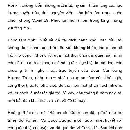
Rồi khi chứng kiến những mất mát, hy sinh thầm lặng của lực
lượng tuyến đầu, tình nguyện viên, nhà hảo tâm trong cuộc
chiến chống Covid-19, Phúc lại nhen nhóm trong lòng những
ý tưởng mới.
Phúc tâm tình: “Viết về đề tài dịch bệnh khó, ban đầu tôi
không dám khai thác, bởi nếu viết không khéo, tác phẩm sẽ
rất khô cứng. Nhưng rồi qua một thời gian dài quan sát, nhìn
các cô chú anh chị soạn giả sáng tác, đặc biệt là một loạt các
chương trình nghệ thuật trực tuyến của Đoàn Cải lương
Hương Tràm, nhận được nhiều sự quan tâm của khán giả,
càng thôi thúc tôi phải viết, để thể hiện một phần trách nhiệm,
với tư cách là một tác giả trẻ. Vì vậy, đầu tháng 8 năm nay, tôi
mới bắt đầu khai thác và viết về đề tài này”.
Hoàng Phúc chia sẻ: “Bài ca cổ “Cánh sen dâng đời” như lời
tri ân đối với anh Vũ Quốc Cường, một người nhiệt huyết với
công tác thiện nguyện và đã qua đời vì Covid-19. Sau khi anh