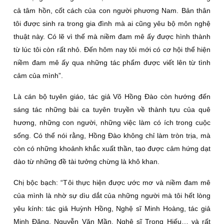
cả tâm hồn, cốt cách của con người phương Nam. Bản thân
tôi được sinh ra trong gia đình mà ai cũng yêu bộ môn nghệ
thuật này. Có lẽ vì thế mà niềm đam mê ấy được hình thành
từ lúc tôi còn rất nhỏ. Đến hôm nay tôi mới có cơ hội thể hiện
niềm đam mê ấy qua những tác phẩm được viết lên từ tình
cảm của mình”.
Là cán bộ tuyên giáo, tác giả Võ Hồng Đào còn hướng đến
sáng tác những bài ca tuyên truyền về thành tựu của quê
hương, những con người, những việc làm có ích trong cuộc
sống. Có thể nói rằng, Hồng Đào không chỉ làm tròn trịa, mà
còn có những khoảnh khắc xuất thần, tạo được cảm hứng dạt
dào từ những đề tài tưởng chừng là khô khan.
Chị bộc bạch: “Tôi thực hiện được ước mơ và niềm đam mê
của mình là nhờ sự dìu dắt của những người mà tôi hết lòng
yêu kính: tác giả Huỳnh Hồng, Nghệ sĩ Minh Hoàng, tác giả
Minh Đăng, Nguyễn Văn Mần, Nghệ sĩ Trọng Hiếu… và rất