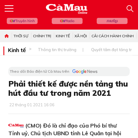
Truyền hình
Radio
ភាសាខ្មែរ
THỜI SỰ
CHÍNH TRỊ
KINH TẾ
XÃ HỘI
CẢI CÁCH HÀNH CHÍNH
Kinh tế
Thông tin thị trường
Quyết tâm đạt tăng trưở
Theo dõi Báo điện tử Cà Mau trên
Phải thiết kế được nền tảng thu
hút đầu tư trong năm 2021
22 tháng 01 2021 16:06
(CMO) Đó là chỉ đạo của Phó bí thư
Tỉnh uỷ, Chủ tịch UBND tỉnh Lê Quân tại hội