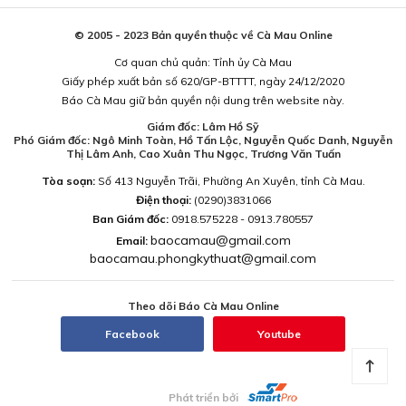
© 2005 - 2023 Bản quyền thuộc về Cà Mau Online
Cơ quan chủ quản: Tỉnh ủy Cà Mau
Giấy phép xuất bản số 620/GP-BTTTT, ngày 24/12/2020
Báo Cà Mau giữ bản quyền nội dung trên website này.
Giám đốc: Lâm Hồ Sỹ
Phó Giám đốc: Ngô Minh Toàn, Hồ Tấn Lộc, Nguyễn Quốc Danh, Nguyễn
Thị Lâm Anh, Cao Xuân Thu Ngọc, Trương Văn Tuấn
Tòa soạn:
Số 413 Nguyễn Trãi, Phường An Xuyên, tỉnh Cà Mau.
Điện thoại:
(0290)3831066
Ban Giám đốc:
0918.575228 - 0913.780557
baocamau@gmail.com
Email:
baocamau.phongkythuat@gmail.com
Theo dõi Báo Cà Mau Online
Facebook
Youtube
Phát triển bởi