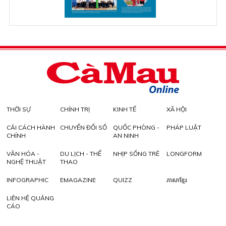
THỜI SỰ
CHÍNH TRỊ
KINH TẾ
XÃ HỘI
CẢI CÁCH HÀNH
CHUYỂN ĐỔI SỐ
QUỐC PHÒNG -
PHÁP LUẬT
CHÍNH
AN NINH
VĂN HÓA -
DU LỊCH - THỂ
NHỊP SỐNG TRẺ
LONGFORM
NGHỆ THUẬT
THAO
INFOGRAPHIC
EMAGAZINE
QUIZZ
ភាសាខ្មែរ
LIÊN HỆ QUẢNG
CÁO