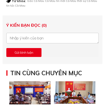
Từ khóa:
báo Cà Mau
Cà Mau
tin mới Cà Mau
thời sự Cà Mau
tin tức Cà Mau
Ý KIẾN BẠN ĐỌC (0)
TIN CÙNG CHUYÊN MỤC