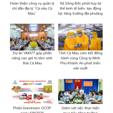
Hoàn thiện công cụ quản lý
Xã Sông Đốc phát huy lợi
chỉ dẫn địa lý “Cá nâu Cà
thế kinh tế biển, tạo động
Mau”
lực tăng trưởng địa phương
Dự án VM077 góp phần
Tỉnh Cà Mau cam kết đồng
nâng cao giá trị tôm sinh
hành cùng Công ty Minh
thái Cà Mau
Phú Khánh An phát triển
sản xuất
Phiên livestream OCOP
Giám sát việc thực hiện
ngày 6/8/2026
mục tiêu tăng trưởng