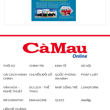
THỜI SỰ
CHÍNH TRỊ
KINH TẾ
XÃ HỘI
CẢI CÁCH HÀNH
CHUYỂN ĐỔI SỐ
QUỐC PHÒNG -
PHÁP LUẬT
CHÍNH
AN NINH
VĂN HÓA -
DU LỊCH - THỂ
NHỊP SỐNG TRẺ
LONGFORM
NGHỆ THUẬT
THAO
INFOGRAPHIC
EMAGAZINE
QUIZZ
ភាសាខ្មែរ
LIÊN HỆ QUẢNG