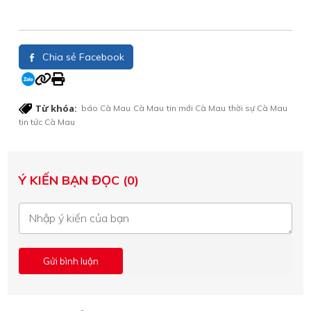
Chia sẻ Facebook
Từ khóa:
báo Cà Mau
Cà Mau
tin mới Cà Mau
thời sự Cà Mau
tin tức Cà Mau
Ý KIẾN BẠN ĐỌC (0)