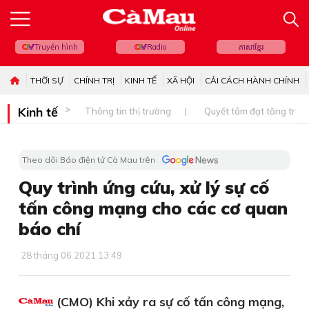
Truyền hình
Radio
ភាសាខ្មែរ
THỜI SỰ
CHÍNH TRỊ
KINH TẾ
XÃ HỘI
CẢI CÁCH HÀNH CHÍNH
Kinh tế
Thông tin thị trường
Quyết tâm đạt tăng trưở
Theo dõi Báo điện tử Cà Mau trên
Quy trình ứng cứu, xử lý sự cố
tấn công mạng cho các cơ quan
báo chí
28 tháng 06 2021 13:49
(CMO) Khi xảy ra sự cố tấn công mạng,