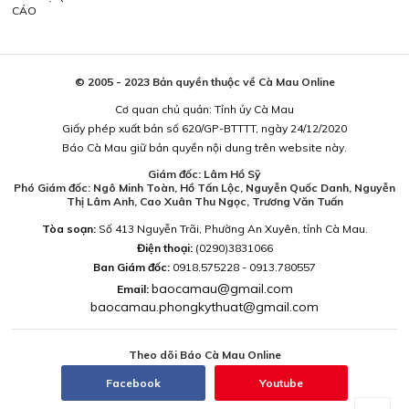
CÁO
© 2005 - 2023 Bản quyền thuộc về Cà Mau Online
Cơ quan chủ quản: Tỉnh ủy Cà Mau
Giấy phép xuất bản số 620/GP-BTTTT, ngày 24/12/2020
Báo Cà Mau giữ bản quyền nội dung trên website này.
Giám đốc: Lâm Hồ Sỹ
Phó Giám đốc: Ngô Minh Toàn, Hồ Tấn Lộc, Nguyễn Quốc Danh, Nguyễn
Thị Lâm Anh, Cao Xuân Thu Ngọc, Trương Văn Tuấn
Tòa soạn:
Số 413 Nguyễn Trãi, Phường An Xuyên, tỉnh Cà Mau.
Điện thoại:
(0290)3831066
Ban Giám đốc:
0918.575228 - 0913.780557
baocamau@gmail.com
Email:
baocamau.phongkythuat@gmail.com
Theo dõi Báo Cà Mau Online
Facebook
Youtube