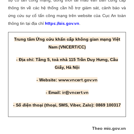
sự cố tấn công mạng; đồng thời tải mẫu văn bản cung cấp
thông tin về các hệ thống cần hỗ trợ giám sát, cảnh báo và
ứng cứu sự cố tấn công mạng trên website của Cục An toàn
https://ais.gov.vn
thông tin tại địa chỉ
.
Trung tâm Ứng cứu khẩn cấp không gian mạng Việt
Nam (VNCERT/CC)
- Địa chỉ: Tầng 5, toà nhà 115 Trần Duy Hưng, Cầu
Giấy, Hà Nội
www.vncert.gov.vn
- Website:
ir@vncert.vn
- Email:
- Số điện thoại (thoại, SMS, Viber, Zalo): 0869 100317
Theo mic.gov.vn