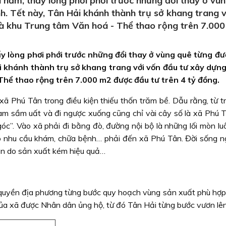
năm, thấy lòng phơi phới trước những đổi thay ở vù
h. Tết này, Tân Hải khánh thành trụ sở khang trang v
à khu Trung tâm Văn hoá - Thể thao rộng trên 7.00
y lòng phơi phới trước những đổi thay ở vùng quê từng đ
i khánh thành trụ sở khang trang với vốn đầu tư xây dựn
Thể thao rộng trên 7.000 m2 được đầu tư trên 4 tỷ đồng.
ã Phú Tân trong điều kiện thiếu thốn trăm bề. Dẫu rằng, từ t
i Vàm sầm uất và đi ngược xuống cũng chỉ vài cây số là xã Phú
c”. Vào xã phải đi bằng đò, đường nội bộ là những lối mòn luô
 có nhu cầu khám, chữa bệnh… phải đến xã Phú Tân. Đời sống n
nần do sản xuất kém hiệu quả…
quyền địa phương từng bước quy hoạch vùng sản xuất phù hợp 
ủa xã được Nhân dân ủng hộ, từ đó Tân Hải từng bước vươn lên