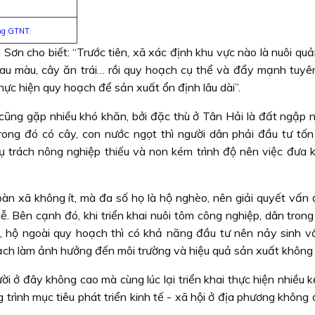
ờng GTNT.
n cho biết: “Trước tiên, xã xác định khu vực nào là nuôi quả
 rau màu, cây ăn trái… rồi quy hoạch cụ thể và đẩy mạnh tuyên
ực hiện quy hoạch để sản xuất ổn định lâu dài”.
ã cũng gặp nhiều khó khăn, bởi đặc thù ở Tân Hải là đất ngập 
 trong đó có cây, con nước ngọt thì người dân phải đầu tư tố
 trách nông nghiệp thiếu và non kém trình độ nên việc đưa 
 bàn xã không ít, mà đa số họ là hộ nghèo, nên giải quyết vấn
. Bên cạnh đó, khi triển khai nuôi tôm công nghiệp, dân trong
i, hộ ngoài quy hoạch thì có khả năng đầu tư nên nảy sinh v
ạch làm ảnh hưởng đến môi trường và hiệu quả sản xuất không 
i ở đây không cao mà cùng lúc lại triển khai thực hiện nhiều 
rình mục tiêu phát triển kinh tế - xã hội ở địa phương không 