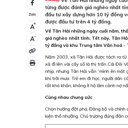
Về Tân Hải những ngày cuối 
từng được đánh giá nghèo nhất tỉn
đầu tư xây dựng hơn 10 tỷ đồng v
được đầu tư trên 4 tỷ đồng.
+
Về Tân Hải những ngày cuối năm, thấ
-
giá nghèo nhất tỉnh. Tết này, Tân Hả
tỷ đồng và khu Trung tâm Văn hoá - 
Năm 2003, xã Tân Hải được tách ra từ x
xã đi lên vài cây số là thị trấn Cái Đô
nhịp, nhưng Tân Hải vẫn “mình ên một gó
khi trời mưa. Trẻ em đi học, người dân
rất khó khăn, không ít hộ lâm cảnh nợ 
Cùng nhau chung sức
Chọn hướng đột phá, Đảng bộ và chính 
kiện thổ nhưỡng. Chủ trương đúng đắn c