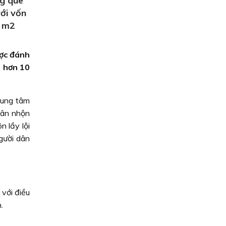
ng quê
ới vốn
0 m2
ược đánh
g hơn 10
rung tâm
 Tân nhộn
n lầy lội
gười dân
với điều
.