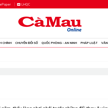
e
P
aper
LHQC
H CHÍNH
CHUYỂN ĐỔI SỐ
QUỐC PHÒNG - AN NINH
PHÁP LUẬT
VĂN