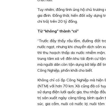
Tuy nhiên, đồng tình ủng hộ chủ trương c
gia đình. Đồng thời, hiến đất xây dựng t
chi trả) trên 20 tỷ đồng.
Từ “không” thành “có”
“Trước đây thấy rầu lắm, đường đất trơ
nước ngọt, nhưng khi chuyển dịch sản xuấ
thì thu hoạch thấp do nước nhiễm mặn. 
trung tâm xã về đến khu tái định cư tận 
mà người dân còn tận dụng bờ liếp để t
Công Nghiệp, phấn khởi cho biết.
Không chỉ có ấp Công Nghiệp mà hiện 8
(NTM) với hơn 70 km. Xã cũng đã có tu
sử dụng điện lưới quốc gia, thu nhập đ
trị sản xuất ngày càng tăng, bình quân t
súc, gia cầm, nuôi cá nước lợ, nuôi tô