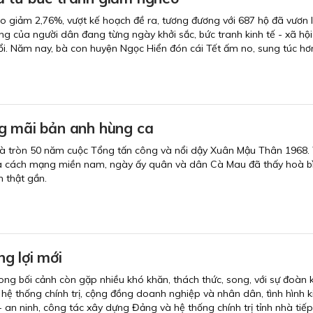
̀o giảm 2,76%, vượt kế hoạch đề ra, tương đương với 687 hộ đã vươn 
́ng của người dân đang từng ngày khởi sắc, bức tranh kinh tế - xã hộ
ổi. Năm nay, bà con huyện Ngọc Hiển đón cái Tết ấm no, sung túc hơ
g mãi bản anh hùng ca
là tròn 50 năm cuộc Tổng tấn công và nổi dậy Xuân Mậu Thân 1968.
ủa cách mạng miền nam, ngày ấy quân và dân Cà Mau đã thấy hoà bì
 thật gần.
g lợi mới
ng bối cảnh còn gặp nhiều khó khăn, thách thức, song, với sự đoàn k
hệ thống chính trị, cộng đồng doanh nghiệp và nhân dân, tình hình ki
 an ninh, công tác xây dựng Đảng và hệ thống chính trị tỉnh nhà tiếp