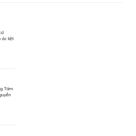
cứ
ác liệt
Ông Tám
Nguyễn