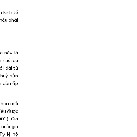
n kinh tế
(nếu phải
g này là
i nuôi cá
i dài từ
 thuỷ sản
n dân ấp
thôn mới
đều được
03). Giá
 nuôi gia
Tỷ lệ hộ