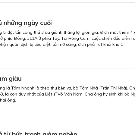
ủ những ngày cuối
, đợt tấn công thứ 3 đã giành thắng lợi giòn giã. Ðịch mất thêm 4 
 ở phía Ðông, 311A ở phía Tây. Tại Hồng Cúm, cuộc chiến đấu diễn ra 
hận quân địch bị tiêu diệt; tới mờ sáng, địch phải rút khỏi khu C.
àm giàu
ông là Tám Nhanh là theo thứ bên vợ, bà Tám Nhã (Trần Thị Nhã). 
, là con duy nhất của Liệt sĩ Võ Văn Năm. Cha ông hy sinh khi bà 
hai ông.
 từ bức tranh giảm nghèo