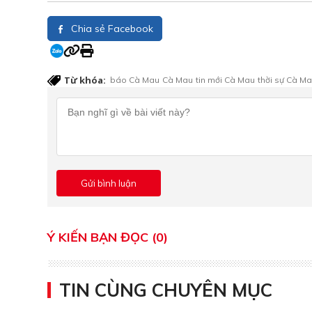
Chia sẻ Facebook
Từ khóa:
báo Cà Mau
Cà Mau
tin mới Cà Mau
thời sự Cà M
Ý KIẾN BẠN ĐỌC (0)
TIN CÙNG CHUYÊN MỤC