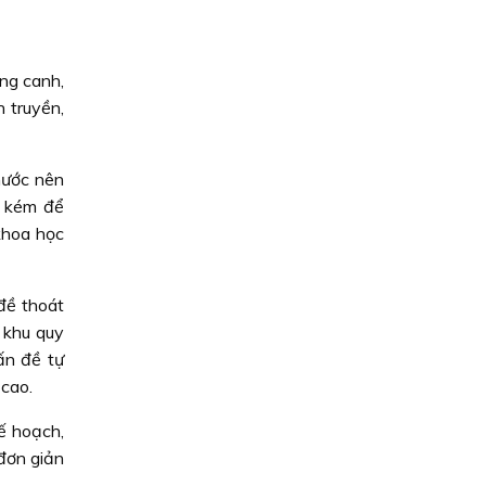
ng canh,
 truyền,
nước nên
n kém để
khoa học
 đề thoát
 khu quy
ấn đề tự
cao.
kế hoạch,
đơn giản