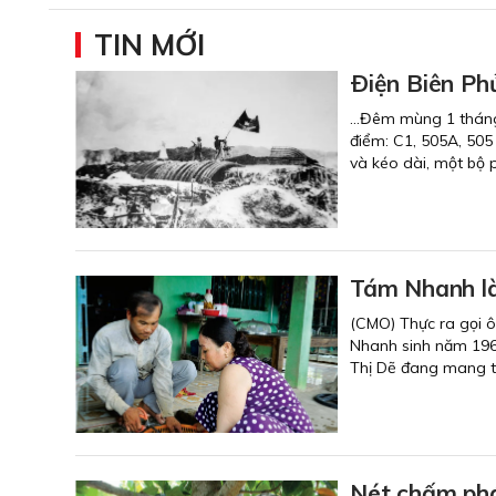
TIN MỚI
Ðiện Biên Ph
…Đêm mùng 1 tháng 5
điểm: C1, 505A, 505
và kéo dài, một bộ p
Tám Nhanh l
(CMO) Thực ra gọi 
Nhanh sinh năm 1963
Thị Dẽ đang mang t
Nét chấm phá