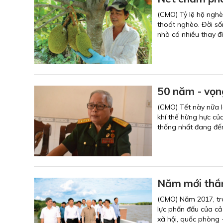
(CMO) Tỷ lệ hộ nghe
thoát nghèo. Đời sô
nhà có nhiều thay đ
50 năm - vọn
(CMO) Tết này nữa 
khí thế hừng hực c
thống nhất đang đến
Năm mới thắn
(CMO) Năm 2017, tro
lực phấn đấu của cả 
xã hội, quốc phòng -