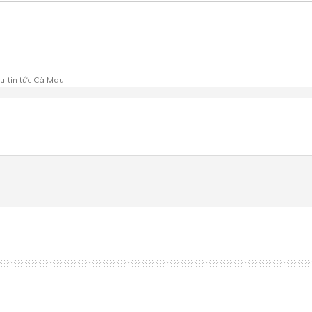
au
tin tức Cà Mau