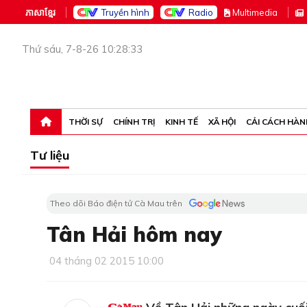
ភាសាខ្មែរ
Truyền hình
Radio
M
ultimedia
Thứ sáu, 7-8-26 10:28:33
THỜI SỰ
CHÍNH TRỊ
KINH TẾ
XÃ HỘI
CẢI CÁCH HÀN
Tư liệu
Theo dõi Báo điện tử Cà Mau trên
Tân Hải hôm nay
04 tháng 02 2015 10:00