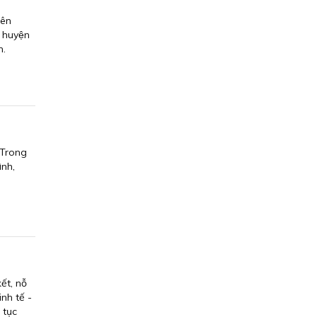
lên
i huyện
n.
 Trong
nh,
ết, nỗ
nh tế -
 tục