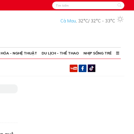
Cà Mau
,
32°C
/
32°C
-
33°C
 HÓA - NGHỆ THUẬT
DU LỊCH - THỂ THAO
NHỊP SỐNG TRẺ