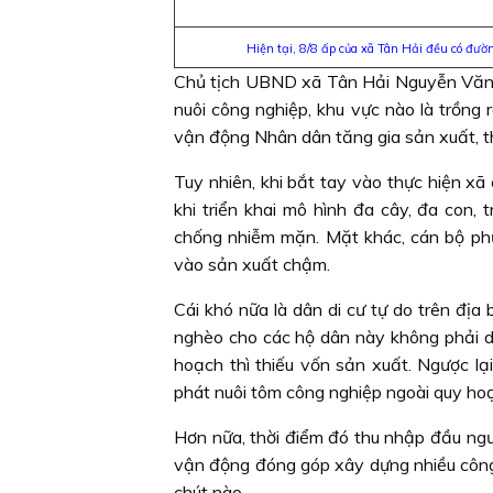
Hiện tại, 8/8 ấp của xã Tân Hải đều có đư
Chủ tịch UBND xã Tân Hải Nguyễn Văn Sơ
nuôi công nghiệp, khu vực nào là trồng
vận động Nhân dân tăng gia sản xuất, th
Tuy nhiên, khi bắt tay vào thực hiện x
khi triển khai mô hình đa cây, đa con,
chống nhiễm mặn. Mặt khác, cán bộ phụ
vào sản xuất chậm.
Cái khó nữa là dân di cư tự do trên địa
nghèo cho các hộ dân này không phải dễ
hoạch thì thiếu vốn sản xuất. Ngược lạ
phát nuôi tôm công nghiệp ngoài quy ho
Hơn nữa, thời điểm đó thu nhập đầu ngườ
vận động đóng góp xây dựng nhiều công t
chút nào.