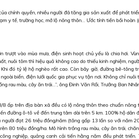
ủa chính quyền, nhiều người đã tăng gia sản xuất để phát triể
rạm y tế, trường học, mở lộ nông thôn… Ước tính tiền bồi hoàn 
n trượt vào mùa mưa, điện sinh hoạt chủ yếu là chia hơi. Vùn
t, nuôi tôm thì hiệu quả không cao do thiếu kinh nghiệm, ngườ
Khi đó tỷ lệ hộ nghèo rất cao. Còn bây giờ, đường bê-tông trả
ngoài biển, điện lưới quốc gia phục vụ tận nơi. Không chỉ nuôi
rồng rau màu, cây ăn trái…”, ông Đinh Văn Rồi, Trưởng Ban Nhâ
/8 ấp trên địa bàn xã đều có lộ nông thôn theo chuẩn nông 
yến đường ô-tô về đến trung tâm dài trên 5 km. 100% hộ dân 
ầu người đạt 26 triệu đồng/năm (tăng gấp 13 lần so với năm 20
rên 80 triệu đồng/ha. Mô hình trồng rau màu, cây ăn trái, chăn
m công nghiệp, quảng canh cải tiến hằng năm đều phát triển. 