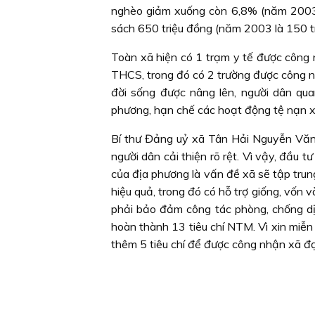
nghèo giảm xuống còn 6,8% (năm 2003 
sách 650 triệu đồng (năm 2003 là 150 tr
Toàn xã hiện có 1 trạm y tế được công 
THCS, trong đó có 2 trường được công nh
đời sống được nâng lên, người dân qua
phương, hạn chế các hoạt động tệ nạn x
Bí thư Đảng uỷ xã Tân Hải Nguyễn Văn T
người dân cải thiện rõ rệt. Vì vậy, đầu 
của địa phương là vấn đề xã sẽ tập trung
hiệu quả, trong đó có hỗ trợ giống, vốn
phải bảo đảm công tác phòng, chống dị
hoàn thành 13 tiêu chí NTM. Vì xin miễ
thêm 5 tiêu chí để được công nhận xã đ