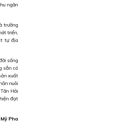
thu ngân
à trường
t triển,
t tự địa
đời sống
ng sẵn có
 sản xuất
chăn nuôi
 Tân Hải
hiện đạt
: Mỹ Pha