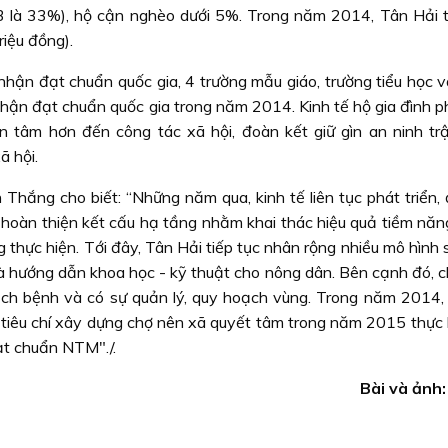
là 33%), hộ cận nghèo dưới 5%. Trong năm 2014, Tân Hải 
iệu đồng).
nhận đạt chuẩn quốc gia, 4 trường mẫu giáo, trường tiểu học v
ận đạt chuẩn quốc gia trong năm 2014. Kinh tế hộ gia đình phá
n tâm hơn đến công tác xã hội, đoàn kết giữ gìn an ninh trậ
ã hội.
hắng cho biết: “Những năm qua, kinh tế liên tục phát triển, 
tư hoàn thiện kết cấu hạ tầng nhằm khai thác hiệu quả tiềm nă
 thực hiện. Tới đây, Tân Hải tiếp tục nhân rộng nhiều mô hình
 và hướng dẫn khoa học - kỹ thuật cho nông dân. Bên cạnh đó, 
ch bệnh và có sự quản lý, quy hoạch vùng. Trong năm 2014,
n tiêu chí xây dựng chợ nên xã quyết tâm trong năm 2015 thực 
ạt chuẩn NTM"./.
Bài và ảnh