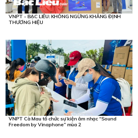
VNPT - BẠC LIÊU: KHÔNG NGỪNG KHẲNG ĐỊNH
THƯƠNG HIỆU
VNPT Cà Mau tổ chức sự kiện âm nhạc “Sound
Freedom by Vinaphone” mùa 2