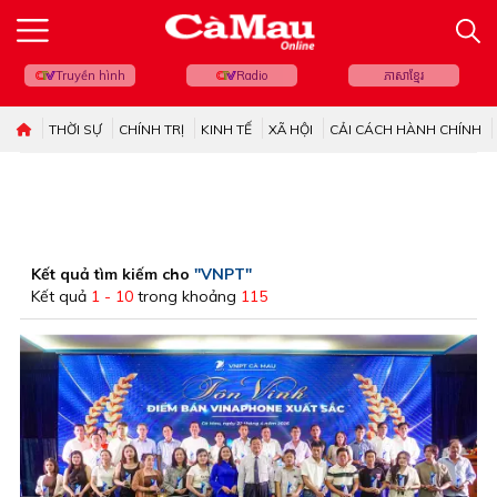
Truyền hình
Radio
ភាសាខ្មែរ
THỜI SỰ
CHÍNH TRỊ
KINH TẾ
XÃ HỘI
CẢI CÁCH HÀNH CHÍNH
Kết quả tìm kiếm cho
"VNPT"
Kết quả
1 - 10
trong khoảng
115