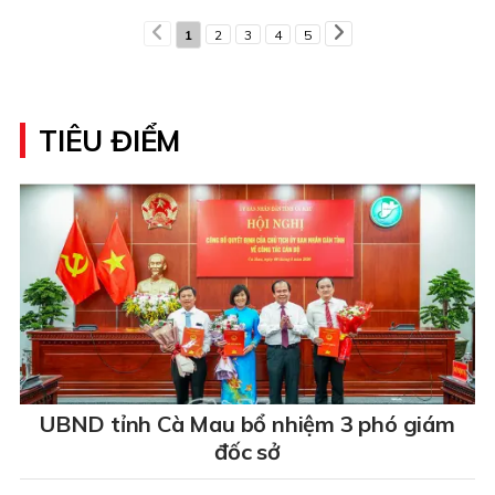
1
2
3
4
5
TIÊU ĐIỂM
UBND tỉnh Cà Mau bổ nhiệm 3 phó giám
đốc sở