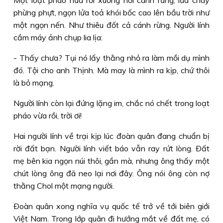
Một loạt pháo nữa rơi xuống nơi cánh rừng, lửa cháy
phừng phựt, ngọn lửa toả khói bốc cao lên bầu trời như
một ngọn nến. Như thiêu đốt cả cánh rừng. Người lính
cầm máy ảnh chụp lia lịa:
- Thấy chưa? Tụi nó lấy thằng nhỏ ra làm mồi dụ mình
đó. Tội cho anh Thịnh. Mà may là mình ra kịp, chứ thôi
là bỏ mạng.
Người lính còn lại đứng lặng im, chắc nó chết trong loạt
pháo vừa rồi, trời ơi!
Hai người lính về trại kịp lúc đoàn quân đang chuẩn bị
rời đất bạn. Người lính viết báo vẫn ray rứt lòng. Ðất
mẹ bên kia ngọn núi thôi, gần mà, nhưng ông thấy một
chút lòng ông đã neo lại nơi đây. Ông nói ông còn nợ
thằng Chol một mạng người.
Ðoàn quân xong nghĩa vụ quốc tế trở về tới biên giới
Việt Nam. Trong lớp quân đi hướng mắt về đất mẹ, có