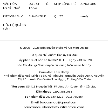
VĂN HÓA -
DU LỊCH - THỂ
NHỊP SỐNG TRẺ
LONGFORM
NGHỆ THUẬT
THAO
INFOGRAPHIC
EMAGAZINE
QUIZZ
ភាសាខ្មែរ
LIÊN HỆ QUẢNG
CÁO
© 2005 - 2023 Bản quyền thuộc về Cà Mau Online
Cơ quan chủ quản: Tỉnh ủy Cà Mau
Giấy phép xuất bản số 620/GP-BTTTT, ngày 24/12/2020
Báo Cà Mau giữ bản quyền nội dung trên website này.
Giám đốc: Lâm Hồ Sỹ
Phó Giám đốc: Ngô Minh Toàn, Hồ Tấn Lộc, Nguyễn Quốc Danh, Nguyễn
Thị Lâm Anh, Cao Xuân Thu Ngọc, Trương Văn Tuấn
Tòa soạn:
Số 413 Nguyễn Trãi, Phường An Xuyên, tỉnh Cà Mau.
Điện thoại:
(0290)3831066
Ban Giám đốc:
0918.575228 - 0913.780557
baocamau@gmail.com
Email:
baocamau.phongkythuat@gmail.com