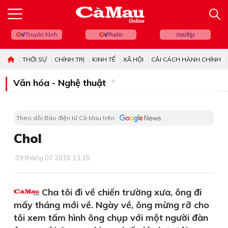
Truyền hình
Radio
ភាសាខ្មែរ
THỜI SỰ
CHÍNH TRỊ
KINH TẾ
XÃ HỘI
CẢI CÁCH HÀNH CHÍNH
Văn hóa - Nghệ thuật
Theo dõi Báo điện tử Cà Mau trên
Chol
09 tháng 07 2016 13:15
Cha tôi đi về chiến trường xưa, ông đi
mấy tháng mới về. Ngày về, ông mừng rỡ cho
tôi xem tấm hình ông chụp với một người đàn