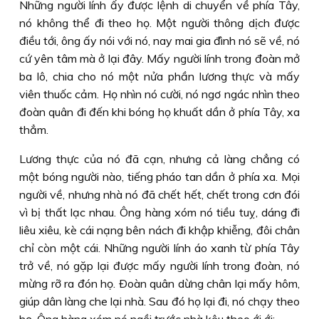
Những người lính ấy được lệnh di chuyển về phía Tây,
nó không thể đi theo họ. Một người thông dịch được
điều tới, ông ấy nói với nó, nay mai gia đình nó sẽ về, nó
cứ yên tâm mà ở lại đây. Mấy người lính trong đoàn mở
ba lô, chia cho nó một nửa phần lương thực và mấy
viên thuốc cảm. Họ nhìn nó cười, nó ngơ ngác nhìn theo
đoàn quân đi đến khi bóng họ khuất dần ở phía Tây, xa
thẳm.
Lương thực của nó đã cạn, nhưng cả làng chẳng có
một bóng người nào, tiếng pháo tan dần ở phía xa. Mọi
người về, nhưng nhà nó đã chết hết, chết trong cơn đói
vì bị thất lạc nhau. Ông hàng xóm nó tiều tuỵ, dáng đi
liêu xiêu, kè cái nạng bên nách đi khập khiễng, đôi chân
chỉ còn một cái. Những người lính áo xanh từ phía Tây
trở về, nó gặp lại được mấy người lính trong đoàn, nó
mừng rỡ ra đón họ. Ðoàn quân dừng chân lại mấy hôm,
giúp dân làng che lại nhà. Sau đó họ lại đi, nó chạy theo