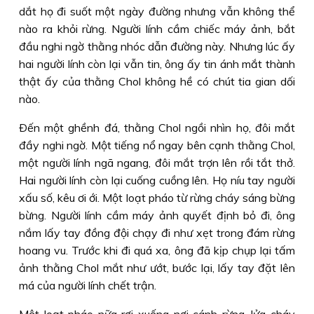
dắt họ đi suốt một ngày đường nhưng vẫn không thể
nào ra khỏi rừng. Người lính cầm chiếc máy ảnh, bắt
đầu nghi ngờ thằng nhóc dẫn đường này. Nhưng lúc ấy
hai người lính còn lại vẫn tin, ông ấy tin ánh mắt thành
thật ấy của thằng Chol không hề có chút tia gian dối
nào.
Ðến một ghềnh đá, thằng Chol ngồi nhìn họ, đôi mắt
đầy nghi ngờ. Một tiếng nổ ngay bên cạnh thằng Chol,
một người lính ngã ngang, đôi mắt trợn lên rồi tắt thở.
Hai người lính còn lại cuống cuồng lên. Họ níu tay người
xấu số, kêu ơi ới. Một loạt pháo từ rừng cháy sáng bừng
bừng. Người lính cầm máy ảnh quyết định bỏ đi, ông
nắm lấy tay đồng đội chạy đi như xẹt trong đám rừng
hoang vu. Trước khi đi quá xa, ông đã kịp chụp lại tấm
ảnh thằng Chol mắt như ướt, bước lại, lấy tay đặt lên
má của người lính chết trận.