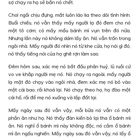
sợ chạy ra họ sẽ bắn nó chết.
Chol ngồi chịu đựng, mắt luôn láo lia theo dõi tình hình.
Buổi chiều, nó vẫn thấy mấy người lạ đó đem cho nó
một tô cơm, có mấy mẩu bánh mì vụn trên đó nữa.
Nhưng lần này nó không dám lấy ăn. Nó vẫn trốn trong
ngôi nhà. Mấy người đó nhìn nó từ khe cửa, họ nói gì đó,
nó thấy tiếng nói của họ ghê rợn làm sao.
Ðêm hôm sau, xác mẹ nó bắt đầu phân huỷ, lũ ruồi cứ
vo ve khắp người mẹ nó. Nó chạy ra ngoài, mấy người
lạ mặt đó chạy vào ngôi nhà, đem xác mẹ nó bỏ vào
một cái bao, rồi khoá lại. Nó chạy theo họ, họ đào một
cái hố, rồi để mẹ nó xuống và lấp đất lại.
Mấy ngày sau đó vẫn vậy, mỗi bữa nó vẫn có một
phần ăn như họ. Nó thấy đàn kiến bò lại tha ổ bánh mì
ăn. Nó nghĩ ổ bánh mì này không độc, nó cầm ổ bánh
mì ăn ngấu nghiến. Mấy ngày sau đó vẫn vậy, nó lấy ổ