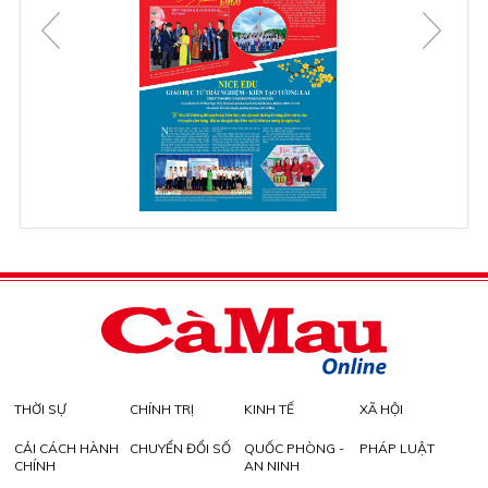
THỜI SỰ
CHÍNH TRỊ
KINH TẾ
XÃ HỘI
CẢI CÁCH HÀNH
CHUYỂN ĐỔI SỐ
QUỐC PHÒNG -
PHÁP LUẬT
CHÍNH
AN NINH