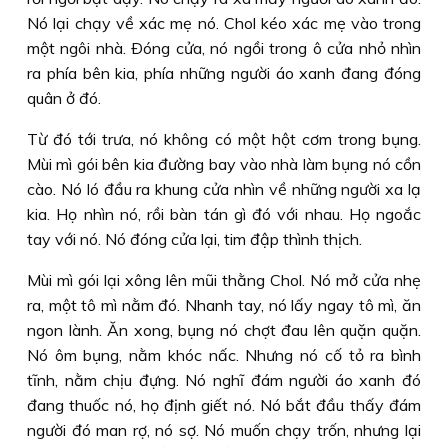
Nó lại chạy về xác mẹ nó. Chol kéo xác mẹ vào trong
một ngôi nhà. Ðóng cửa, nó ngồi trong ô cửa nhỏ nhìn
ra phía bên kia, phía những người áo xanh đang đóng
quân ở đó.
Từ đó tới trưa, nó không có một hột cơm trong bụng.
Mùi mì gói bên kia đường bay vào nhà làm bụng nó cồn
cào. Nó ló đầu ra khung cửa nhìn về những người xa lạ
kia. Họ nhìn nó, rồi bàn tán gì đó với nhau. Họ ngoắc
tay với nó. Nó đóng cửa lại, tim đập thình thịch.
Mùi mì gói lại xông lên mũi thằng Chol. Nó mở cửa nhẹ
ra, một tô mì nằm đó. Nhanh tay, nó lấy ngay tô mì, ăn
ngon lành. Ăn xong, bụng nó chợt đau lên quặn quặn.
Nó ôm bụng, nằm khóc nấc. Nhưng nó cố tỏ ra bình
tĩnh, nằm chịu đựng. Nó nghĩ đám người áo xanh đó
đang thuốc nó, họ định giết nó. Nó bắt đầu thấy đám
người đó man rợ, nó sợ. Nó muốn chạy trốn, nhưng lại