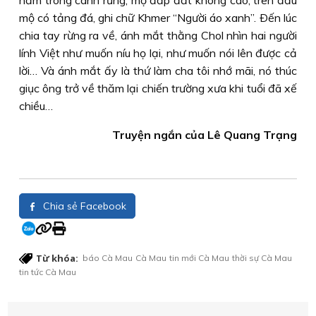
nằm trong cánh rừng, mộ đắp đất không cao, trên đầu
mộ có tảng đá, ghi chữ Khmer “Người áo xanh”. Ðến lúc
chia tay rừng ra về, ánh mắt thằng Chol nhìn hai người
lính Việt như muốn níu họ lại, như muốn nói lên được cả
lời… Và ánh mắt ấy là thứ làm cha tôi nhớ mãi, nó thúc
giục ông trở về thăm lại chiến trường xưa khi tuổi đã xế
chiều…
Truyện ngắn của Lê Quang Trạng
Chia sẻ Facebook
Từ khóa:
báo Cà Mau
Cà Mau
tin mới Cà Mau
thời sự Cà Mau
tin tức Cà Mau