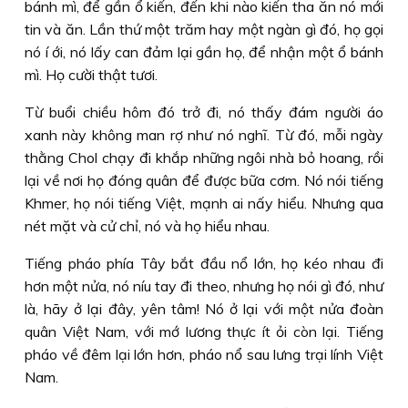
bánh mì, để gần ổ kiến, đến khi nào kiến tha ăn nó mới
tin và ăn. Lần thứ một trăm hay một ngàn gì đó, họ gọi
nó í ới, nó lấy can đảm lại gần họ, để nhận một ổ bánh
mì. Họ cười thật tươi.
Từ buổi chiều hôm đó trở đi, nó thấy đám người áo
xanh này không man rợ như nó nghĩ. Từ đó, mỗi ngày
thằng Chol chạy đi khắp những ngôi nhà bỏ hoang, rồi
lại về nơi họ đóng quân để được bữa cơm. Nó nói tiếng
Khmer, họ nói tiếng Việt, mạnh ai nấy hiểu. Nhưng qua
nét mặt và cử chỉ, nó và họ hiểu nhau.
Tiếng pháo phía Tây bắt đầu nổ lớn, họ kéo nhau đi
hơn một nửa, nó níu tay đi theo, nhưng họ nói gì đó, như
là, hãy ở lại đây, yên tâm! Nó ở lại với một nửa đoàn
quân Việt Nam, với mớ lương thực ít ỏi còn lại. Tiếng
pháo về đêm lại lớn hơn, pháo nổ sau lưng trại lính Việt
Nam.