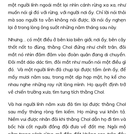
một người lính ngoái mắt lại nhìn cánh rừng xa xa, như
muốn nói gì đó với rừng, với người nơi ấy. Chỉ lời nói thôi
mà sao người ta vẫn không nói được, lời nói ấy nghẹn
lại ở trong lòng ông suốt những năm tháng sau này.
Nhưng… có một điều ở bên kia biên giới, nơi ấy, bên cây
thốt nốt to đùng, thằng Chol đứng như chết trân, đôi
mắt nó nhìn đăm đăm vào đoàn quân đang di chuyển.
Ðôi mắt dáo dác tìm, đôi mắt như muốn nói một điều gì
đó. Và một người lính đã chụp lại được tấm ảnh ấy, để
mấy mươi năm sau, trong một dịp họp mặt, họ kể cho
nhau nghe những ray rứt lòng mình. Họ quyết định trở
về chiến trường xưa, tìm tung tích thằng Chol.
Và hai người lính năm xưa đã tìm lại được thằng Chol
sau mấy tháng ròng tìm kiếm. Họ mừng vui khôn tả.
Niềm vui được nhân đôi khi thằng Chol dẫn họ đi tìm và
bốc hài cốt người đồng đội đưa về đất mẹ. Ngôi mộ