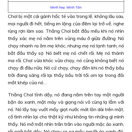
Minh hoạ: Minh Tấn
Chol bị một cái gánh hấc té vào trong lề, không lâu sau,
mọi người đi hết, tiếng im lặng của đêm lại trở về, nghe
rùng rợn làm sao. Thằng Chol bắt đầu mếu khi nó nhìn
thấy xác mẹ nó nằm trên vũng máu ở giữa đường. Nó
chạy nhanh ra ôm mẹ khóc, nhưng mẹ nó lạnh tanh, nó
bắt đầu thấy sợ. Nó biết mẹ nó chết rồi. Mẹ nó thành
ma rồi. Chol vừa khóc vừa chạy, nó cũng không biết nó
chạy đi đâu nữa. Nó cứ chạy, chạy đến khi nó thấy bầu
trời đang sáng rồi lại thấy bầu trời tối om lại trong đôi
mắt khép của nó…
Thằng Chol tỉnh dậy, nó đang nằm trên tay một người
bận áo xanh, mặt mày và giọng nói vô cùng lạ lẫm với
nó. Nó lấy tay vuốt mấy giọt nước mát lăn dài trên mặt,
cố tình nhìn lại cho thật kỹ như không tin những gì mình
thấy. Nó mở mắt nhìn trân trân vào người mặc áo xanh,
rồi ngồi bật dậy. Nó chạy ra xa mấy người áo xanh đó.