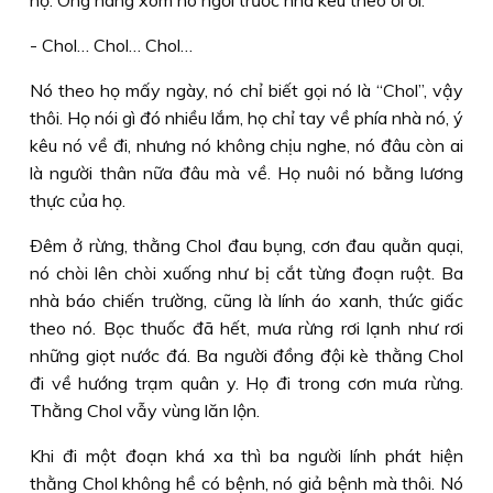
họ. Ông hàng xóm nó ngồi trước nhà kêu theo ới ới:
- Chol… Chol… Chol…
Nó theo họ mấy ngày, nó chỉ biết gọi nó là “Chol”, vậy
thôi. Họ nói gì đó nhiều lắm, họ chỉ tay về phía nhà nó, ý
kêu nó về đi, nhưng nó không chịu nghe, nó đâu còn ai
là người thân nữa đâu mà về. Họ nuôi nó bằng lương
thực của họ.
Ðêm ở rừng, thằng Chol đau bụng, cơn đau quằn quại,
nó chòi lên chòi xuống như bị cắt từng đoạn ruột. Ba
nhà báo chiến trường, cũng là lính áo xanh, thức giấc
theo nó. Bọc thuốc đã hết, mưa rừng rơi lạnh như rơi
những giọt nước đá. Ba người đồng đội kè thằng Chol
đi về hướng trạm quân y. Họ đi trong cơn mưa rừng.
Thằng Chol vẫy vùng lăn lộn.
Khi đi một đoạn khá xa thì ba người lính phát hiện
thằng Chol không hề có bệnh, nó giả bệnh mà thôi. Nó