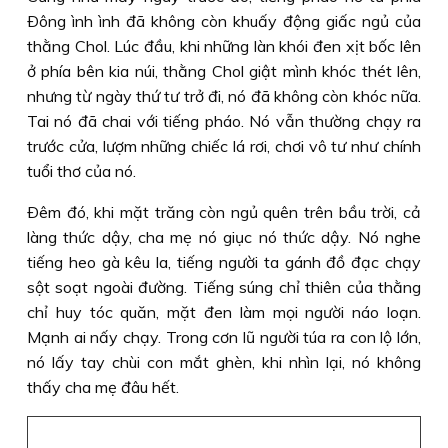
Ðông ình ình đã không còn khuấy động giấc ngủ của
thằng Chol. Lúc đầu, khi những làn khói đen xịt bốc lên
ở phía bên kia núi, thằng Chol giật mình khóc thét lên,
nhưng từ ngày thứ tư trở đi, nó đã không còn khóc nữa.
Tai nó đã chai với tiếng pháo. Nó vẫn thường chạy ra
trước cửa, lượm những chiếc lá rơi, chơi vô tư như chính
tuổi thơ của nó.
Ðêm đó, khi mặt trăng còn ngủ quên trên bầu trời, cả
làng thức dậy, cha mẹ nó giục nó thức dậy. Nó nghe
tiếng heo gà kêu la, tiếng người ta gánh đồ đạc chạy
sột soạt ngoài đường. Tiếng súng chỉ thiên của thằng
chỉ huy tóc quăn, mặt đen làm mọi người náo loạn.
Mạnh ai nấy chạy. Trong cơn lũ người túa ra con lộ lớn,
nó lấy tay chùi con mắt ghèn, khi nhìn lại, nó không
thấy cha mẹ đâu hết.