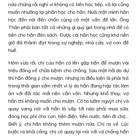
nửa chừng rồi nghỉ vì không có tiền học tiếp, vả lại cũng
muốn nhường lại phần học cho hắn. Nuôi một mình hắn
học đến nơi đến chốn cũng cả một vấn đề lớn. Ông
Thân phải bán tất cả những gì quý giá trong nhà để có
tiền cho hắn đèn sách. Ðược cái hắn học cũng khá nên
giờ đã thành đạt trong sự nghiệp, nhà cửa, vợ con đề
huề.
Hôm vừa rồi, chị của hắn có lên gặp hắn để mượn vài
triệu đồng về chữa bệnh cho chồng. Sau một hồi do dự
thì hắn đồng ý cho mượn, nhưng ra điều kiện là phải trả
trong thời gian sớm nhất vì lý do hắn đang hợp tác làm
ăn với đối tác mới nên cần vốn. Nhưng khổ thay, vợ
hắn thì không muốn cho mượn. Cô ta lườm nguýt chị và
quay sang nói với hắn là sắp tới nào phải mua sữa,
đóng học phí cho con, tiền điện, tiền nước, tiền đi chợ…
Biết ý, chị hắn không thèm mượn nữa. Chị ra về. Lúc
bước ra khỏi cổng, chị có quay lại nói với vợ chồng hắn