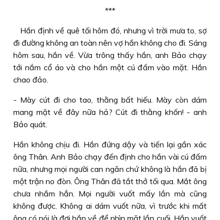
***
Hắn định về quê tối hôm đó, nhưng vì trời mưa to, sợ
đi đường không an toàn nên vợ hắn không cho đi. Sáng
hôm sau, hắn về. Vừa trông thấy hắn, anh Bảo chạy
tới nắm cổ áo và cho hắn một cú đấm vào mặt. Hắn
chao đảo.
- Mày cút đi cho tao, thằng bất hiếu. Mày còn dám
mang mặt về đây nữa hả? Cút đi thằng khốn! - anh
Bảo quát.
Hắn không chịu đi. Hắn đứng dậy và tiến lại gần xác
ông Thân. Anh Bảo chạy đến định cho hắn vài cú đấm
nữa, nhưng mọi người can ngăn chứ không là hắn đã bị
một trận no đòn. Ông Thân đã tắt thở tối qua. Mắt ông
chưa nhắm hẳn. Mọi người vuốt mấy lần mà cũng
không được. Không ai dám vuốt nữa, vì trước khi mất
ông có nói là đợi hắn về để nhìn mặt lần cuối. Hắn vuốt