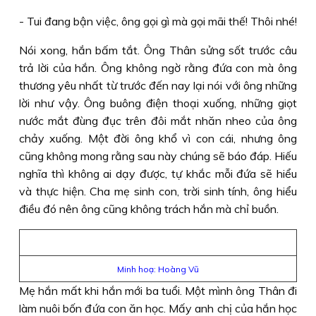
- Tui đang bận việc, ông gọi gì mà gọi mãi thế! Thôi nhé!
Nói xong, hắn bấm tắt. Ông Thân sửng sốt trước câu
trả lời của hắn. Ông không ngờ rằng đứa con mà ông
thương yêu nhất từ trước đến nay lại nói với ông những
lời như vậy. Ông buông điện thoại xuống, những giọt
nước mắt đùng đục trên đôi mắt nhăn nheo của ông
chảy xuống. Một đời ông khổ vì con cái, nhưng ông
cũng không mong rằng sau này chúng sẽ báo đáp. Hiếu
nghĩa thì không ai dạy được, tự khắc mỗi đứa sẽ hiểu
và thực hiện. Cha mẹ sinh con, trời sinh tính, ông hiểu
điều đó nên ông cũng không trách hắn mà chỉ buồn.
Minh hoạ: Hoàng Vũ
Mẹ hắn mất khi hắn mới ba tuổi. Một mình ông Thân đi
làm nuôi bốn đứa con ăn học. Mấy anh chị của hắn học