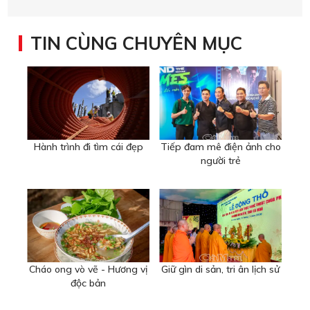
TIN CÙNG CHUYÊN MỤC
Hành trình đi tìm cái đẹp
Tiếp đam mê điện ảnh cho
người trẻ
Cháo ong vò vẽ - Hương vị
Giữ gìn di sản, tri ân lịch sử
độc bản