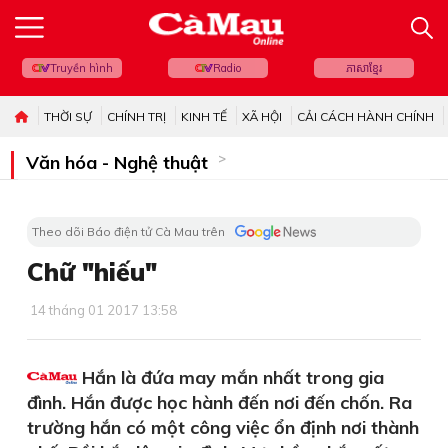
Truyền hình
Radio
ភាសាខ្មែរ
THỜI SỰ
CHÍNH TRỊ
KINH TẾ
XÃ HỘI
CẢI CÁCH HÀNH CHÍNH
Văn hóa - Nghệ thuật
Theo dõi Báo điện tử Cà Mau trên
Chữ "hiếu"
14 tháng 01 2017 13:58
Hắn là đứa may mắn nhất trong gia
đình. Hắn được học hành đến nơi đến chốn. Ra
trường hắn có một công việc ổn định nơi thành