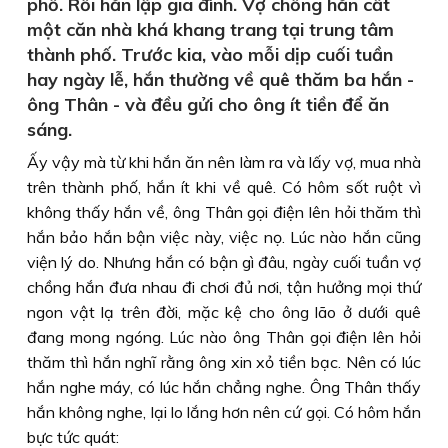
phố. Rồi hắn lập gia đình. Vợ chồng hắn cất
một căn nhà khá khang trang tại trung tâm
thành phố. Trước kia, vào mỗi dịp cuối tuần
hay ngày lễ, hắn thường về quê thăm ba hắn -
ông Thân - và đều gửi cho ông ít tiền để ăn
sáng.
Ấy vậy mà từ khi hắn ăn nên làm ra và lấy vợ, mua nhà
trên thành phố, hắn ít khi về quê. Có hôm sốt ruột vì
không thấy hắn về, ông Thân gọi điện lên hỏi thăm thì
hắn bảo hắn bận việc này, việc nọ. Lúc nào hắn cũng
viện lý do. Nhưng hắn có bận gì đâu, ngày cuối tuần vợ
chồng hắn đưa nhau đi chơi đủ nơi, tận hưởng mọi thứ
ngon vật lạ trên đời, mặc kệ cho ông lão ở dưới quê
đang mong ngóng. Lúc nào ông Thân gọi điện lên hỏi
thăm thì hắn nghĩ rằng ông xin xỏ tiền bạc. Nên có lúc
hắn nghe máy, có lúc hắn chẳng nghe. Ông Thân thấy
hắn không nghe, lại lo lắng hơn nên cứ gọi. Có hôm hắn
bực tức quát: