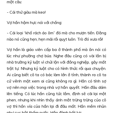
một câu:
- Cái thứ giàu mà keo!
Vợ hắn hậm hực nói với chồng:
- Cái loại “khố rách áo ôm” đó mà cho mượn tiền. Ðằng
nào nó cũng hẹn, hẹn mãi rồi quỵt luôn. Trò đó xưa rồi!
Vợ hắn là giáo viên cấp ba ở thành phố mà ăn nói có
lúc như phường chợ búa. Nghe đâu cũng có vài lần bị
nhà trường kỷ luật vì chửi lộn với đồng nghiệp, gây mất
trật tự. Nhưng kỷ luật cho có hình thức rồi qua chuyện.
Ai cũng biết cô ta có bác làm lớn ở tỉnh, thành ra cô ta
cứ vênh mặt xem ai cũng không ra gì. Hắn có tính sợ
vợ nên mọi việc trong nhà vợ hắn quyết. Hắn đâu dám
lên tiếng. Có lúc hắn cũng tức lắm, định sẽ cãi lại một
phen, nhưng khi nhìn thấy ánh mắt trừng trừng của cô
vợ thì hồn vía của hắn lại đi đâu mất. Hắn mềm nhũn
như cục bột thấm nước. Hắn đành bất lực.