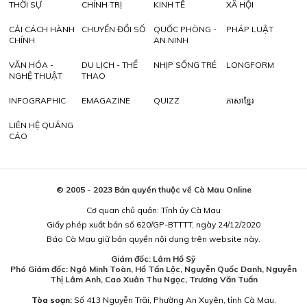
THỜI SỰ
CHÍNH TRỊ
KINH TẾ
XÃ HỘI
CẢI CÁCH HÀNH
CHUYỂN ĐỔI SỐ
QUỐC PHÒNG -
PHÁP LUẬT
CHÍNH
AN NINH
VĂN HÓA -
DU LỊCH - THỂ
NHỊP SỐNG TRẺ
LONGFORM
NGHỆ THUẬT
THAO
INFOGRAPHIC
EMAGAZINE
QUIZZ
ភាសាខ្មែរ
LIÊN HỆ QUẢNG
CÁO
© 2005 - 2023 Bản quyền thuộc về Cà Mau Online
Cơ quan chủ quản: Tỉnh ủy Cà Mau
Giấy phép xuất bản số 620/GP-BTTTT, ngày 24/12/2020
Báo Cà Mau giữ bản quyền nội dung trên website này.
Giám đốc: Lâm Hồ Sỹ
Phó Giám đốc: Ngô Minh Toàn, Hồ Tấn Lộc, Nguyễn Quốc Danh, Nguyễn
Thị Lâm Anh, Cao Xuân Thu Ngọc, Trương Văn Tuấn
Tòa soạn:
Số 413 Nguyễn Trãi, Phường An Xuyên, tỉnh Cà Mau.