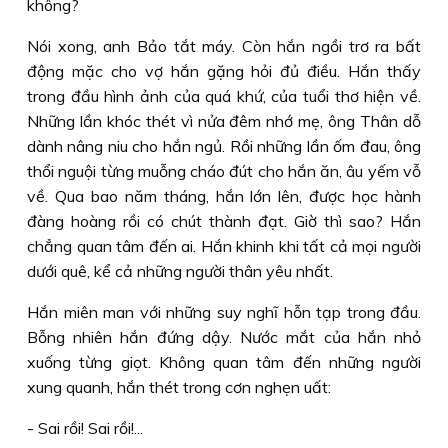
không?
Nói xong, anh Bảo tắt máy. Còn hắn ngồi trơ ra bất
động mặc cho vợ hắn gặng hỏi đủ điều. Hắn thấy
trong đầu hình ảnh của quá khứ, của tuổi thơ hiện về.
Những lần khóc thét vì nửa đêm nhớ mẹ, ông Thân dỗ
dành nâng niu cho hắn ngủ. Rồi những lần ốm đau, ông
thổi nguội từng muỗng cháo đút cho hắn ăn, âu yếm vỗ
về. Qua bao năm tháng, hắn lớn lên, được học hành
đàng hoàng rồi có chút thành đạt. Giờ thì sao? Hắn
chẳng quan tâm đến ai. Hắn khinh khi tất cả mọi người
dưới quê, kể cả những người thân yêu nhất.
Hắn miên man với những suy nghĩ hỗn tạp trong đầu.
Bỗng nhiên hắn đứng dậy. Nước mắt của hắn nhỏ
xuống từng giọt. Không quan tâm đến những người
xung quanh, hắn thét trong cơn nghẹn uất:
- Sai rồi! Sai rồi!...