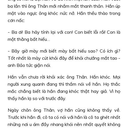
ba lần thì ông Thân mới nhắm mắt thanh thản. Hắn úp
mặt vào ngực ông khóc nức nở. Hắn thều thào trong
cơn nấc:
- Ba ơi! Ba hãy tỉnh lại với con! Con biết lỗi rồi! Con là
một thằng bất hiếu…
- Bây giờ mày mới biết mày bất hiếu sao? Có ích gì?
Tốt nhất là mày cút khỏi đây để khỏi chướng mắt tao -
anh Bảo tức giận nói.
Hắn vẫn chưa rời khỏi xác ông Thân. Hắn khóc. Mọi
người xung quanh đang thì thầm nói về hắn. Họ thắc
mắc chẳng biết là hắn đang khóc thật hay giả. Vì họ
thấy hắn lạ so với trước đây.
Ngày chôn ông Thân, vợ hắn cũng không thấy về.
Trước khi hắn đi, cô ta có nói với hắn là cô ta ghét nhất
những nơi u ám đầy nhang khói nên nhất quyết không