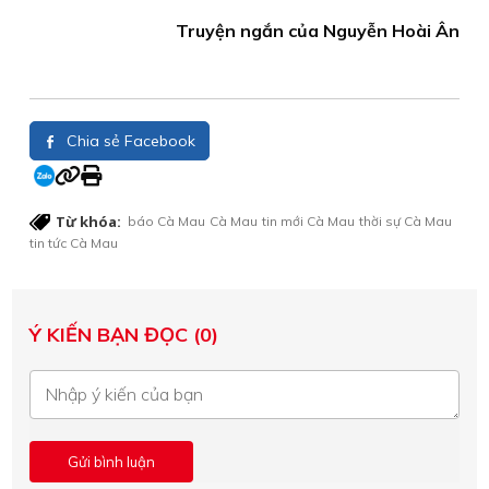
Truyện ngắn của Nguyễn Hoài Ân
Chia sẻ Facebook
Từ khóa:
báo Cà Mau
Cà Mau
tin mới Cà Mau
thời sự Cà Mau
tin tức Cà Mau
Ý KIẾN BẠN ĐỌC (0)