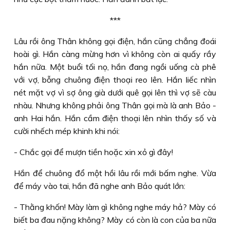
***
Lâu rồi ông Thân không gọi điện, hắn cũng chẳng đoái
hoài gì. Hắn càng mừng hơn vì không còn ai quấy rầy
hắn nữa. Một buổi tối nọ, hắn đang ngồi uống cà phê
với vợ, bỗng chuông điện thoại reo lên. Hắn liếc nhìn
nét mặt vợ vì sợ ông già dưới quê gọi lên thì vợ sẽ càu
nhàu. Nhưng không phải ông Thân gọi mà là anh Bảo -
anh Hai hắn. Hắn cầm điện thoại lên nhìn thấy số và
cười nhếch mép khinh khi nói:
- Chắc gọi để mượn tiền hoặc xin xỏ gì đây!
Hắn để chuông đổ một hồi lâu rồi mới bấm nghe. Vừa
để máy vào tai, hắn đã nghe anh Bảo quát lớn:
- Thằng khốn! Mày làm gì không nghe máy hả? Mày có
biết ba đau nặng không? Mày có còn là con của ba nữa