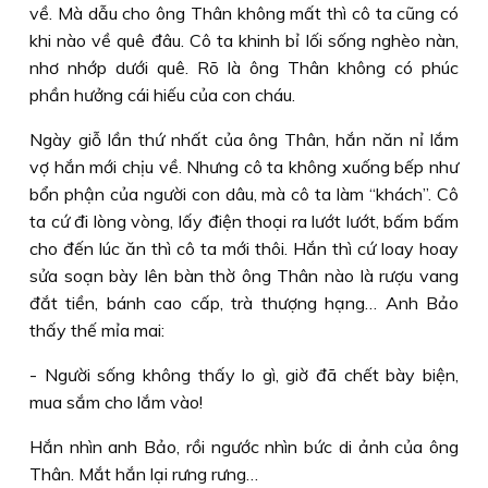
về. Mà dẫu cho ông Thân không mất thì cô ta cũng có
khi nào về quê đâu. Cô ta khinh bỉ lối sống nghèo nàn,
nhơ nhớp dưới quê. Rõ là ông Thân không có phúc
phần hưởng cái hiếu của con cháu.
Ngày giỗ lần thứ nhất của ông Thân, hắn năn nỉ lắm
vợ hắn mới chịu về. Nhưng cô ta không xuống bếp như
bổn phận của người con dâu, mà cô ta làm “khách”. Cô
ta cứ đi lòng vòng, lấy điện thoại ra lướt lướt, bấm bấm
cho đến lúc ăn thì cô ta mới thôi. Hắn thì cứ loay hoay
sửa soạn bày lên bàn thờ ông Thân nào là rượu vang
đắt tiền, bánh cao cấp, trà thượng hạng… Anh Bảo
thấy thế mỉa mai:
- Người sống không thấy lo gì, giờ đã chết bày biện,
mua sắm cho lắm vào!
Hắn nhìn anh Bảo, rồi ngước nhìn bức di ảnh của ông
Thân. Mắt hắn lại rưng rưng…