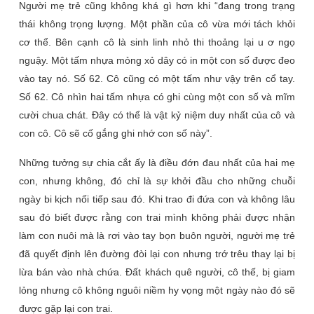
Người mẹ trẻ cũng không khá gì hơn khi “
đang trong trạng
thái không trọng lượng. Một phần của cô vừa mới tách khỏi
cơ thể. Bên cạnh cô là sinh linh nhỏ thi thoảng lại u ơ ngọ
nguậy. Một tấm nhựa mỏng xỏ dây có in một con số được đeo
vào tay nó. Số 62. Cô cũng có một tấm như vậy trên cổ tay.
Số 62. Cô nhìn hai tấm nhựa có ghi cùng một con số và mĩm
cười chua chát. Đây có thể là vật kỷ niệm duy nhất của cô và
con cô. Cô sẽ cố gắng ghi nhớ con số này
”.
Những tưởng sự chia cắt ấy là điều đớn đau nhất của hai mẹ
con, nhưng không, đó chỉ là sự khởi đầu cho những chuỗi
ngày bi kịch nối tiếp sau đó. Khi trao đi đứa con và không lâu
sau đó biết được rằng con trai mình không phải được nhận
làm con nuôi mà là rơi vào tay bọn buôn người, người mẹ trẻ
đã quyết định lên đường đòi lại con nhưng trớ trêu thay lại bị
lừa bán vào nhà chứa. Đất khách quê người, cô thế, bị giam
lỏng nhưng cô không nguôi niềm hy vọng một ngày nào đó sẽ
được gặp lại con trai.