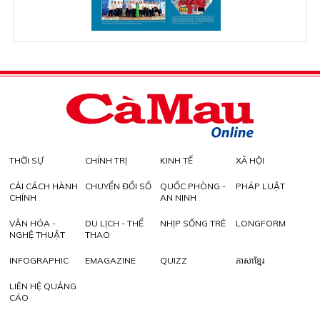
THỜI SỰ
CHÍNH TRỊ
KINH TẾ
XÃ HỘI
CẢI CÁCH HÀNH
CHUYỂN ĐỔI SỐ
QUỐC PHÒNG -
PHÁP LUẬT
CHÍNH
AN NINH
VĂN HÓA -
DU LỊCH - THỂ
NHỊP SỐNG TRẺ
LONGFORM
NGHỆ THUẬT
THAO
INFOGRAPHIC
EMAGAZINE
QUIZZ
ភាសាខ្មែរ
LIÊN HỆ QUẢNG
CÁO