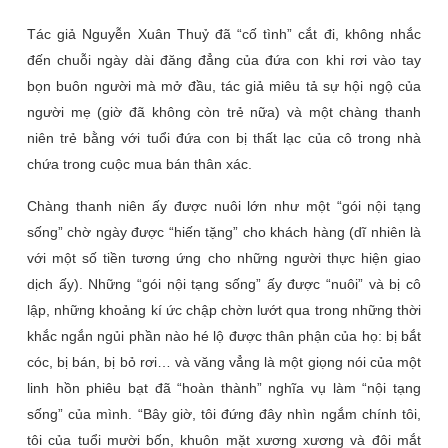
Tác giả Nguyễn Xuân Thuỷ đã “cố tình” cắt đi, không nhắc
đến chuỗi ngày dài đăng đẳng của đứa con khi rơi vào tay
bọn buôn người mà mở đầu, tác giả miêu tả sự hội ngộ của
người mẹ (giờ đã không còn trẻ nữa) và một chàng thanh
niên trẻ bằng với tuổi đứa con bị thất lạc của cô trong nhà
chứa trong cuộc mua bán thân xác.
Chàng thanh niên ấy được nuôi lớn như một “gói nội tạng
sống” chờ ngày được “hiến tặng” cho khách hàng (dĩ nhiên là
với một số tiền tương ứng cho những người thực hiện giao
dịch ấy). Những “gói nội tạng sống” ấy được “nuôi” và bị cô
lập, những khoảng kí ức chập chờn lướt qua trong những thời
khắc ngắn ngủi phần nào hé lộ được thân phận của họ: bị bắt
cóc, bị bán, bị bỏ rơi… và văng vẳng là một giọng nói của một
linh hồn phiêu bạt đã “hoàn thành” nghĩa vụ làm “nội tạng
sống” của mình. “
Bây giờ, tôi đứng đây nhìn ngắm chính tôi,
tôi của tuổi mười bốn, khuôn mặt xương xương và đôi mắt