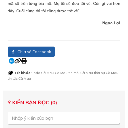
mã số trên từng bia mộ. Mẹ tôi sẽ đưa tôi về. Còn gì vui hơn
đây. Cuối cùng thì tôi cũng được trở về
”.
Ngọc Lợi
Chia sẻ Facebook
Từ khóa:
báo Cà Mau
Cà Mau
tin mới Cà Mau
thời sự Cà Mau
tin tức Cà Mau
Ý KIẾN BẠN ĐỌC (0)