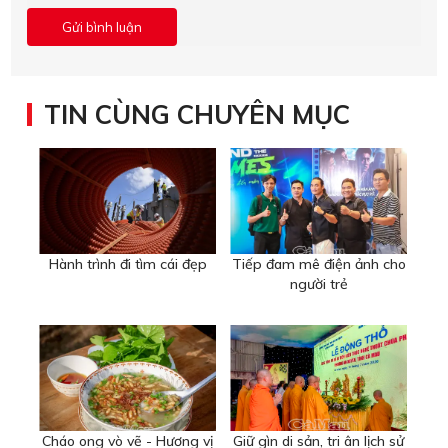
TIN CÙNG CHUYÊN MỤC
Hành trình đi tìm cái đẹp
Tiếp đam mê điện ảnh cho
người trẻ
Cháo ong vò vẽ - Hương vị
Giữ gìn di sản, tri ân lịch sử