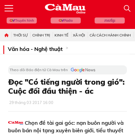
Truyền hình
Radio
ភាសាខ្មែរ
THỜI SỰ
CHÍNH TRỊ
KINH TẾ
XÃ HỘI
CẢI CÁCH HÀNH CHÍNH
Văn hóa - Nghệ thuật
Theo dõi Báo điện tử Cà Mau trên
Đọc "Có tiếng người trong gió":
Cuộc đối đầu thiện - ác
29 tháng 03 2017 16:00
Chọn đề tài gai góc: nạn buôn người và
buôn bán nội tạng xuyên biên giới, tiểu thuyết