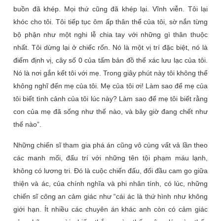
buồn đã khép. Mọi thứ cũng đã khép lại. Vĩnh viễn. Tôi lại
khóc cho tôi. Tôi tiếp tục ôm ấp thân thể của tôi, sờ nắn từng
bộ phận như một nghi lễ chia tay với những gì thân thuộc
nhất. Tôi dừng lại ở chiếc rốn. Nó là một vị trí đặc biệt, nó là
điểm định vị, cây số 0 của tấm bản đồ thể xác lưu lạc của tôi.
Nó là nơi gắn kết tôi với mẹ. Trong giây phút này tôi không thể
không nghĩ đến mẹ của tôi. Mẹ của tôi ơi! Làm sao để mẹ của
tôi biết tình cảnh của tôi lúc này? Làm sao để mẹ tôi biết rằng
con của mẹ đã sống như thế nào, và bây giờ đang chết như
thế nào
”.
Những chiến sĩ tham gia phá án cũng vô cùng vất vả lần theo
các manh mối, đấu trí với những tên tội phạm máu lạnh,
không có lương tri. Đó là cuộc chiến đấu, đối đầu cam go giữa
thiện và ác, của chính nghĩa và phi nhân tính, có lúc, những
chiến sĩ công an cảm giác như “
cái ác là thứ hình như không
giới hạn. Ít nhiều các chuyên án khác anh còn có cảm giác