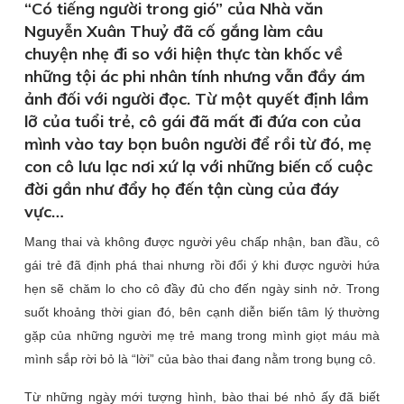
“Có tiếng người trong gió” của Nhà văn
Nguyễn Xuân Thuỷ đã cố gắng làm câu
chuyện nhẹ đi so với hiện thực tàn khốc về
những tội ác phi nhân tính nhưng vẫn đầy ám
ảnh đối với người đọc. Từ một quyết định lầm
lỡ của tuổi trẻ, cô gái đã mất đi đứa con của
mình vào tay bọn buôn người để rồi từ đó, mẹ
con cô lưu lạc nơi xứ lạ với những biến cố cuộc
đời gần như đẩy họ đến tận cùng của đáy
vực…
Mang thai và không được người yêu chấp nhận, ban đầu, cô
gái trẻ đã định phá thai nhưng rồi đổi ý khi được người hứa
hẹn sẽ chăm lo cho cô đầy đủ cho đến ngày sinh nở. Trong
suốt khoảng thời gian đó, bên cạnh diễn biến tâm lý thường
gặp của những người mẹ trẻ mang trong mình giọt máu mà
mình sắp rời bỏ là “lời” của bào thai đang nằm trong bụng cô.
Từ những ngày mới tượng hình, bào thai bé nhỏ ấy đã biết