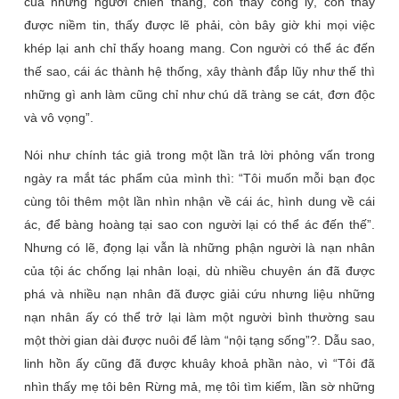
của những người chiến thắng, còn thấy công lý, còn thấy
được niềm tin, thấy được lẽ phải, còn bây giờ khi mọi việc
khép lại anh chỉ thấy hoang mang. Con người có thể ác đến
thế sao, cái ác thành hệ thống, xây thành đắp lũy như thế thì
những gì anh làm cũng chỉ như chú dã tràng se cát, đơn độc
và vô vọng
”.
Nói như chính tác giả trong một lần trả lời phỏng vấn trong
ngày ra mắt tác phẩm của mình thì: “Tôi muốn mỗi bạn đọc
cùng tôi thêm một lần nhìn nhận về cái ác, hình dung về cái
ác, để bàng hoàng tại sao con người lại có thể ác đến thế”.
Nhưng có lẽ, đọng lại vẫn là những phận người là nạn nhân
của tội ác chống lại nhân loại, dù nhiều chuyên án đã được
phá và nhiều nạn nhân đã được giải cứu nhưng liệu những
nạn nhân ấy có thể trở lại làm một người bình thường sau
một thời gian dài được nuôi để làm “nội tạng sống”?. Dẫu sao,
linh hồn ấy cũng đã được khuây khoả phần nào, vì “
Tôi đã
nhìn thấy mẹ tôi bên Rừng mả, mẹ tôi tìm kiếm, lần sờ những