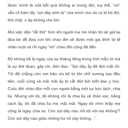
được mình là một kết quả không ai mong đợi, tuy thế, “nó”
vẫn cố bám lấy “sợi dây sinh tử” của mình cho dù có bị bỏ đói,
thít chặt, o ép không cho lớn.
Mọi việc dần “dễ thở” hơn khi người mẹ trẻ nhận lời sẽ giữ lại
đứa bé để đứa con khi chào đời sẽ được một gia đình tử tế
nhận nuôi và rồi ngày “nó” chào đời cũng đã đến.
Đó không hề là ngày của sự thiêng liêng trong tình mẫu tử mà
là sự đứt đoạn, gãy rời, đớn đau. “
Sợi dây ấy đã đứt mất rồi.
Tôi đã chẳng còn nơi bấu víu kể từ khi chổ nương tựa đầu
tiên, cuối cùng và mãi mãi ấy bị cắt đứt bởi lưỡi dao y học.
Cuộc đời chào đón mỗi con người bằng một sự bóc tách, chia
lìa. Nhưng với tôi, đó không chỉ là chia lìa về thân xác, bằng
cách ấy, tôi đã chia lìa mẹ mãi mãi. Ngày tôi nhìn thấy mẹ
cũng là ngày chia xa. Còn sợi dây nào nối tôi với mẹ không?!
Còn sợi dây nào giữa những hư vô này không…”.