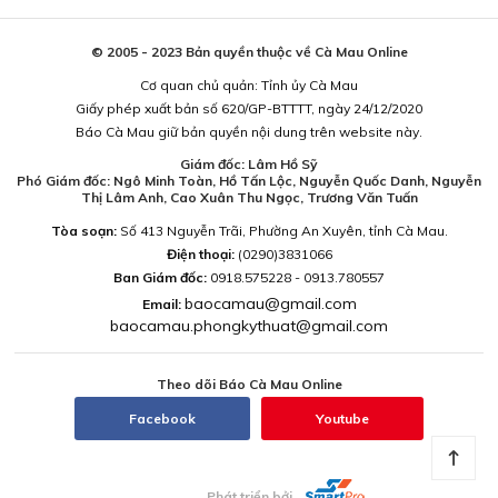
© 2005 - 2023 Bản quyền thuộc về Cà Mau Online
Cơ quan chủ quản: Tỉnh ủy Cà Mau
Giấy phép xuất bản số 620/GP-BTTTT, ngày 24/12/2020
Báo Cà Mau giữ bản quyền nội dung trên website này.
Giám đốc: Lâm Hồ Sỹ
Phó Giám đốc: Ngô Minh Toàn, Hồ Tấn Lộc, Nguyễn Quốc Danh, Nguyễn
Thị Lâm Anh, Cao Xuân Thu Ngọc, Trương Văn Tuấn
Tòa soạn:
Số 413 Nguyễn Trãi, Phường An Xuyên, tỉnh Cà Mau.
Điện thoại:
(0290)3831066
Ban Giám đốc:
0918.575228 - 0913.780557
baocamau@gmail.com
Email:
baocamau.phongkythuat@gmail.com
Theo dõi Báo Cà Mau Online
Facebook
Youtube
Phát triển bởi