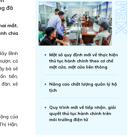
ền
ng đã
hai mắt.
ảnh chia
 Bảy Bình
Một số quy định mới về thực hiện
 mượn, có
thủ tục hành chính theo cơ chế
một cửa, một cửa liên thông
đây bà sẽ
tốn tiền,
 đàn, xẻ
Nâng cao chất lượng quản lý hộ
tịch
Quy trình mới về tiếp nhận, giải
quyết thủ tục hành chính trên
động của
môi trường điện tử
Thị Hận,