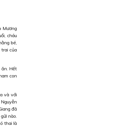
ấp Mương
ổi, cháu
hằng bé,
trai của
ó ăn. Hết
 ham con
a và với
ị Nguyễn
 Giang đã
 gửi nào.
 thai là