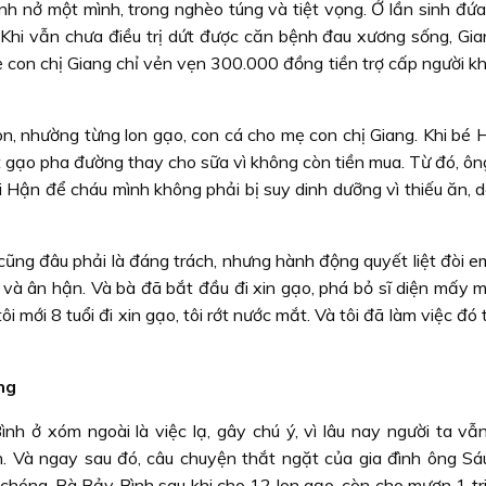
sinh nở một mình, trong nghèo túng và tiệt vọng. Ở lần sinh đứ
. Khi vẫn chưa điều trị dứt được căn bệnh đau xương sống, Gia
 con chị Giang chỉ vẻn vẹn 300.000 đồng tiền trợ cấp người kh
on, nhường từng lon gạo, con cá cho mẹ con chị Giang. Khi bé 
t gạo pha đường thay cho sữa vì không còn tiền mua. Từ đó, ôn
 Hận để cháu mình không phải bị suy dinh dưỡng vì thiếu ăn, d
cũng đâu phải là đáng trách, nhưng hành động quyết liệt đòi e
và ân hận. Và bà đã bắt đầu đi xin gạo, phá bỏ sĩ diện mấy 
ôi mới 8 tuổi đi xin gạo, tôi rớt nước mắt. Và tôi đã làm việc đó
ng
h ở xóm ngoài là việc lạ, gây chú ý, vì lâu nay người ta vẫn
. Và ngay sau đó, câu chuyện thắt ngặt của gia đình ông Sáu
 chóng. Bà Bảy Bình sau khi cho 12 lon gạo, còn cho mượn 1 tr