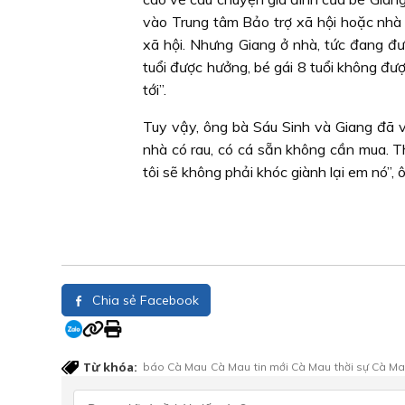
vào Trung tâm Bảo trợ xã hội hoặc nhà 
xã hội. Nhưng Giang ở nhà, tức đang đư
tuổi được hưởng, bé gái 8 tuổi không đư
tới”.
Tuy vậy, ông bà Sáu Sinh và Giang đã vu
nhà có rau, có cá sẵn không cần mua. T
tôi sẽ không phải khóc giành lại em nó”, 
Chia sẻ Facebook
Từ khóa:
báo Cà Mau
Cà Mau
tin mới Cà Mau
thời sự Cà M