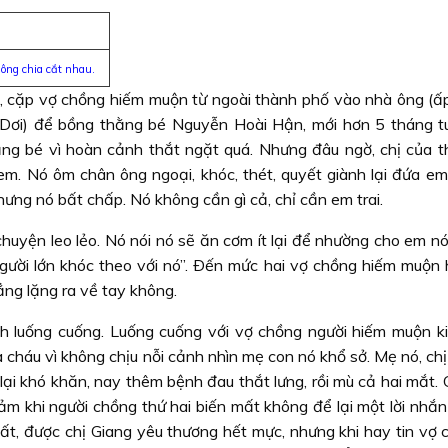
ông chia cắt nhau.
 cặp vợ chồng hiếm muộn từ ngoài thành phố vào nhà ông (
ơi) để bồng thằng bé Nguyễn Hoài Hận, mới hơn 5 tháng tu
ằng bé vì hoàn cảnh thắt ngặt quá. Nhưng đâu ngờ, chị của t
em. Nó ôm chân ông ngoại, khóc, thét, quyết giành lại đứa em 
ưng nó bất chấp. Nó không cần gì cả, chỉ cần em trai.
chuyện leo lẻo. Nó nói nó sẽ ăn cơm ít lại để nhường cho em n
người lớn khóc theo với nó”. Ðến mức hai vợ chồng hiếm muộn
ng lặng ra về tay không.
h luống cuống. Luống cuống với vợ chồng người hiếm muộn ki
 cháu vì không chịu nỗi cảnh nhìn mẹ con nó khổ sở. Mẹ nó, ch
i lại khó khăn, nay thêm bệnh đau thắt lưng, rồi mù cả hai mắt.
ảm khi người chồng thứ hai biến mất không để lại một lời nhắn
t, được chị Giang yêu thương hết mực, nhưng khi hay tin vợ có