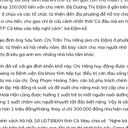
gửi lại 100.000 tiền vốn cho mình. Bà Dương Thị Ðậm ở gần bế
ạo ở chùa và các tổ chức từ thiện đến địa phương để hỗ trợ ch
vì cho tiền, cho gạo chỉ là cứu cánh nhất thời.“Có đâu mà xin h
ở TP Cà Mau vào tiếp nghĩ cách”, bà Ðậm kể.
gia đình ông Sáu Sinh. Chị Trần Thu Hồng (em chị Ðậm) ở phườ
c từ thiện xã hội nhiều năm, đã bày cách cho mọi người nhờ x
hị đi kêu gọi anh em, những nhà hảo tâm khác.
lành đã về với gia đình khốn khổ này. Chị Hồng huy động được 
iang ra Bệnh viện Ða khoa tỉnh tiếp tục điều trị cơn đau sống
i bị mù của chị. Ông Phạm Hoàng Tám, cán bộ phụ trách chính
nh lập Hội đồng rà soát và đề xuất cho nâng mức trợ cấp cho c
é Hoài Hận cũng được hưởng 1 suất trẻ bị mất nguồn nuôi dưỡn
ng 1 suất chăm sóc người khuyết tật đặc biệt nặng. Vậy là sắp
n hơn 1 triệu đồng/tháng, thay vì chỉ 300.000 đồng như hiện na
nh sách Xã hội, Sở LÐ,TB&XH tỉnh Cà Mau, chia sẻ: “Nghe bà
tôi trăn trở nhiều ngày qua. Khi rà lại thì phát hiện nếu Giang