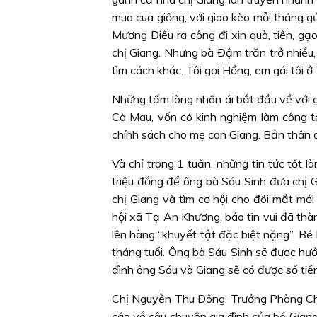
mua cua giống, với giao kèo mỗi tháng 
Mương Ðiều ra công đi xin quà, tiền, g
chị Giang. Nhưng bà Ðậm trăn trở nhiều, 
tìm cách khác. Tôi gọi Hồng, em gái tôi 
Những tấm lòng nhân ái bắt đầu về với 
Cà Mau, vốn có kinh nghiệm làm công tá
chính sách cho mẹ con Giang. Bản thân c
Và chỉ trong 1 tuần, những tin tức tốt 
triệu đồng để ông bà Sáu Sinh đưa chị G
chị Giang và tìm cơ hội cho đôi mắt mớ
hội xã Tạ An Khương, báo tin vui đã thà
lên hàng “khuyết tật đặc biệt nặng”. B
tháng tuổi. Ông bà Sáu Sinh sẽ được hưở
đình ông Sáu và Giang sẽ có được số tiề
Chị Nguyễn Thu Ðông, Trưởng Phòng Chí
cáo về câu chuyện gia đình của bé Giang, 