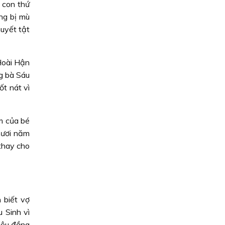
a con thứ
ng bị mù
uyết tật
Hoài Hận
g bà Sáu
ốt nát vì
m của bé
mươi năm
 thay cho
 biết vợ
 Sinh vì
iệu đồng