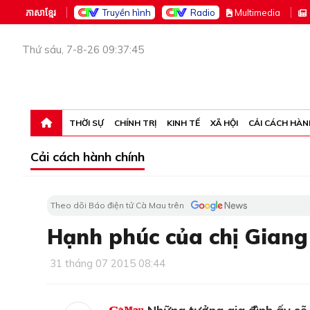
ភាសាខ្មែរ
Truyền hình
Radio
M
ultimedia
Thứ sáu, 7-8-26 09:37:45
THỜI SỰ
CHÍNH TRỊ
KINH TẾ
XÃ HỘI
CẢI CÁCH HÀN
Cải cách hành chính
Theo dõi Báo điện tử Cà Mau trên
Hạnh phúc của chị Gian
31 tháng 07 2015 08:44