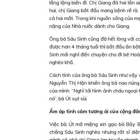
lẳng lặng biến đi. Chị Giang đã hai lần 
hai, chị Giang bắt đầu mang bệnh rề rà
cả hai mắt. Trong khi nguồn sống của mẹ
nặng của Nhà nước dành cho Giang.
Ông bà Sáu Sinh cũng đã hết lòng với c
được hơn 4 tháng tuổi thì bắt đầu ăn bộ
Sinh mới nghĩ đến chuyện cho đi bé Hoài
nghèo khổ.
Cách tính của ông bà Sáu Sinh như vậy 
Nguyễn Thị Hận khiến ông bà nao núng 
của mình. “Nghĩ tới hình ảnh cháu ngoại t
nó”, bà Út sụt sùi.
Ấm áp tình cảm tương ái của cộng đồ
Việc bà Út mở miệng xin gạo bà Bảy Bìn
chồng Sáu Sinh nghèo nhưng rất sĩ diện
gánh cả nhà chị Giang lan truyền nhanh