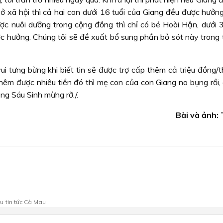
ở xã hội thì cả hai con dưới 16 tuổi của Giang đều được hưởng
ợc nuôi dưỡng trong cộng đồng thì chỉ có bé Hoài Hận, dưới 
ợc hưởng. Chúng tôi sẽ đề xuất bổ sung phần bỏ sót này trong 
i tưng bừng khi biết tin sẽ được trợ cấp thêm cả triệu đồng/t
hêm được nhiêu tiền đó thì mẹ con của con Giang no bụng rồi, 
ông Sáu Sinh mừng rỡ./.
Bài và ảnh:
au
tin tức Cà Mau