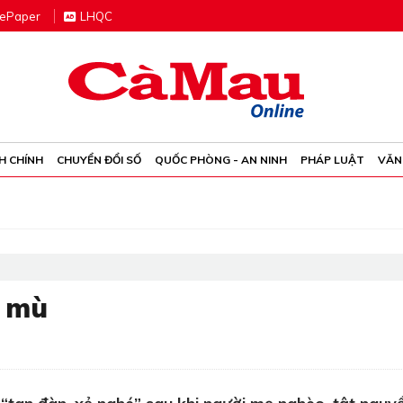
e
P
aper
LHQC
H CHÍNH
CHUYỂN ĐỔI SỐ
QUỐC PHÒNG - AN NINH
PHÁP LUẬT
VĂN
g mù