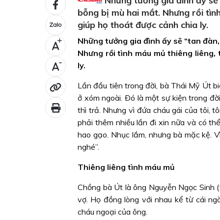
Những tưởng gia đình ấy sẽ 
bỗng bị mù hai mắt. Nhưng rồi tìn
giúp họ thoát được cảnh chia ly.
Những tưởng gia đình ấy sẽ “tan đàn,
+
Nhưng rồi tình máu mủ thiêng liêng, 
-
ly.
Lần đầu tiên trong đời, bà Thái Mỹ Út bi
ở xóm ngoài. Ðó là một sự kiện trong đời
thì trả. Nhưng vì đứa cháu gái của tôi, t
phải thêm nhiều lần đi xin nữa và có thể
hao gạo. Nhục lắm, nhưng bà mặc kệ. Vì
nghé”.
Thiêng liêng tình máu mủ
Chồng bà Út là ông Nguyễn Ngọc Sinh (5
vợ. Họ đồng lòng với nhau kể từ cái ng
cháu ngoại của ông.