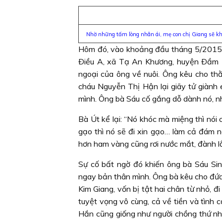
Nhờ những tấm lòng nhân ái, mẹ con chị Giang sẽ kh
Hôm đó, vào khoảng đầu tháng 5/2015,
Ðiều A, xã Tạ An Khương, huyện Ðầm D
ngoại của ông về nuôi. Ông kêu cho th
cháu Nguyễn Thị Hận lại giãy tử giành 
mình. Ông bà Sáu cố gắng dỗ dành nó, nh
Bà Út kể lại: “Nó khóc mà miệng thì nói 
gạo thì nó sẽ đi xin gạo… làm cả đám 
hơn ham vàng cũng rơi nước mắt, đành lẳ
Sự cố bất ngờ đó khiến ông bà Sáu Sin
ngay bản thân mình. Ông bà kêu cho đứa
Kim Giang, vốn bị tật hai chân từ nhỏ, đ
tuyệt vọng vô cùng, cả về tiền và tình c
Hắn cũng giống như người chồng thứ nhấ