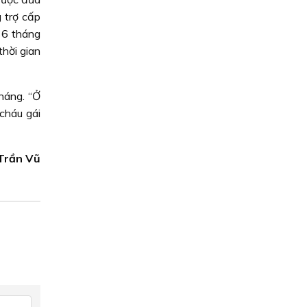
 trợ cấp
36 tháng
thời gian
háng. “Ở
cháu gái
 Trần Vũ