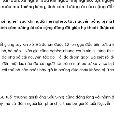
“tan đàn, xẻ nghé” sau khi người mẹ nghèo, tật nguy
h máu mủ thiêng liêng, tình cảm tương ái của cộng đồ
 xẻ nghé” sau khi người mẹ nghèo, tật nguyền bỗng bị mù 
tình cảm tương ái của cộng đồng đã giúp họ thoát được c
ết giang tay xin xỏ. Bà đã xin được 12 lon gạo đầu tiên từ bà
 bà, bà bảo: “Nào giờ cũng nghèo, nhưng chưa xin ai, túng thì
ôi đã phá bỏ cái nguyên tắc đó. Tôi đã đi xin gạo”. Bà biết rồi 
, đến một lúc nào đó, có người sẽ tránh mặt bà từ xa vì sợ bị 
 cái thứ bà cần nhất bây giờ là những đứa cháu không bị “tan
8 tuổi, thường gọi là ông Sáu Sinh) cũng đồng lòng với hành 
ày mà cả đám người lớn phải chịu thua bé gái 8 tuổi Nguyễn 