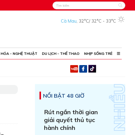
Cà Mau
,
32°C
/
32°C
-
33°C
 HÓA - NGHỆ THUẬT
DU LỊCH - THỂ THAO
NHỊP SỐNG TRẺ
NỔI BẬT 48 GIỜ
Rút ngắn thời gian
giải quyết thủ tục
hành chính