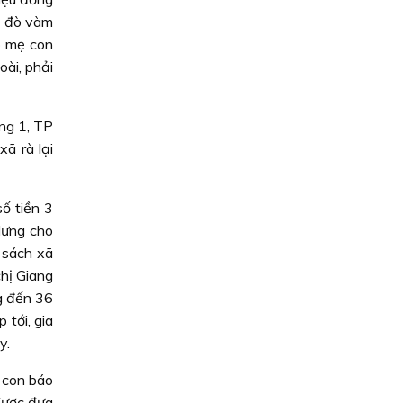
n đò vàm
o mẹ con
oài, phải
ng 1, TP
ã rà lại
số tiền 3
 lưng cho
 sách xã
hị Giang
g đến 36
 tới, gia
y.
 con báo
 được đưa