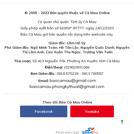
© 2005 - 2023 Bản quyền thuộc về Cà Mau Online
Cơ quan chủ quản: Tỉnh ủy Cà Mau
Giấy phép xuất bản số 620/GP-BTTTT, ngày 24/12/2020
Báo Cà Mau giữ bản quyền nội dung trên website này.
Giám đốc: Lâm Hồ Sỹ
Phó Giám đốc: Ngô Minh Toàn, Hồ Tấn Lộc, Nguyễn Quốc Danh, Nguyễn
Thị Lâm Anh, Cao Xuân Thu Ngọc, Trương Văn Tuấn
Tòa soạn:
Số 413 Nguyễn Trãi, Phường An Xuyên, tỉnh Cà Mau.
Điện thoại:
(0290)3831066
Ban Giám đốc:
0918.575228 - 0913.780557
baocamau@gmail.com
Email:
baocamau.phongkythuat@gmail.com
Theo dõi Báo Cà Mau Online
Facebook
Youtube
Phát triển bởi