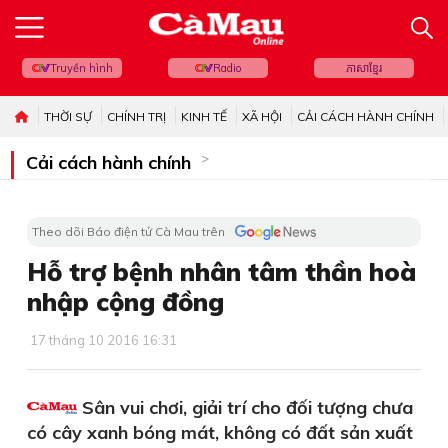
Truyền hình
Radio
ភាសាខ្មែរ
THỜI SỰ
CHÍNH TRỊ
KINH TẾ
XÃ HỘI
CẢI CÁCH HÀNH CHÍNH
Cải cách hành chính
Theo dõi Báo điện tử Cà Mau trên
Hỗ trợ bệnh nhân tâm thần hoà
nhập cộng đồng
17 tháng 10 2016 16:31
Sân vui chơi, giải trí cho đối tượng chưa
có cây xanh bóng mát, không có đất sản xuất