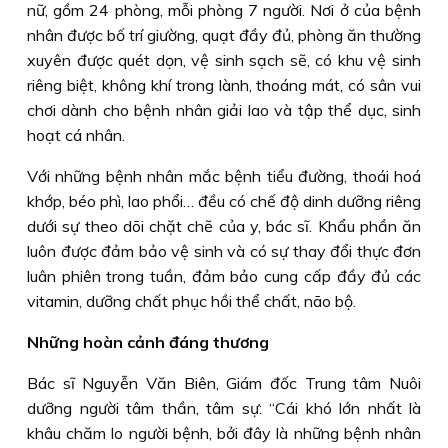
nữ, gồm 24 phòng, mỗi phòng 7 người. Nơi ở của bệnh
nhân được bố trí giường, quạt đầy đủ, phòng ăn thường
xuyên được quét dọn, vệ sinh sạch sẽ, có khu vệ sinh
riêng biệt, không khí trong lành, thoáng mát, có sân vui
chơi dành cho bệnh nhân giải lao và tập thể dục, sinh
hoạt cá nhân.
Với những bệnh nhân mắc bệnh tiểu đường, thoái hoá
khớp, béo phì, lao phổi… đều có chế độ dinh dưỡng riêng
dưới sự theo dõi chặt chẽ của y, bác sĩ. Khẩu phần ăn
luôn được đảm bảo vệ sinh và có sự thay đổi thực đơn
luân phiên trong tuần, đảm bảo cung cấp đầy đủ các
vitamin, dưỡng chất phục hồi thể chất, não bộ.
Những hoàn cảnh đáng thương
Bác sĩ Nguyễn Văn Biên, Giám đốc Trung tâm Nuôi
dưỡng người tâm thần, tâm sự: “Cái khó lớn nhất là
khâu chăm lo người bệnh, bởi đây là những bệnh nhân