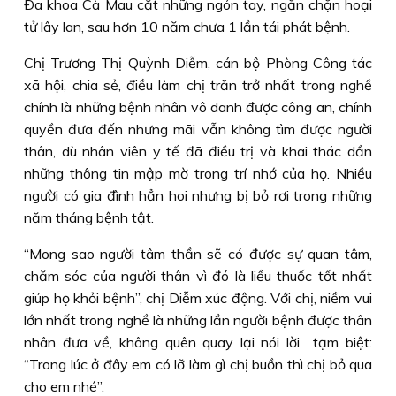
Ða khoa Cà Mau cắt những ngón tay, ngăn chặn hoại
tử lây lan, sau hơn 10 năm chưa 1 lần tái phát bệnh.
Chị Trương Thị Quỳnh Diễm, cán bộ Phòng Công tác
xã hội, chia sẻ, điều làm chị trăn trở nhất trong nghề
chính là những bệnh nhân vô danh được công an, chính
quyền đưa đến nhưng mãi vẫn không tìm được người
thân, dù nhân viên y tế đã điều trị và khai thác dần
những thông tin mập mờ trong trí nhớ của họ. Nhiều
người có gia đình hẳn hoi nhưng bị bỏ rơi trong những
năm tháng bệnh tật.
“Mong sao người tâm thần sẽ có được sự quan tâm,
chăm sóc của người thân vì đó là liều thuốc tốt nhất
giúp họ khỏi bệnh”, chị Diễm xúc động. Với chị, niềm vui
lớn nhất trong nghề là những lần người bệnh được thân
nhân đưa về, không quên quay lại nói lời tạm biệt:
“Trong lúc ở đây em có lỡ làm gì chị buồn thì chị bỏ qua
cho em nhé”.