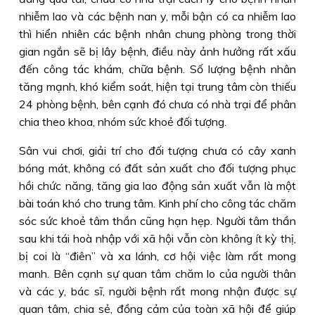
nhiễm lao và các bệnh nan y, mỗi bận có ca nhiễm lao
thì hiển nhiên các bệnh nhân chung phòng trong thời
gian ngắn sẽ bị lây bệnh, điều này ảnh hưởng rất xấu
đến công tác khám, chữa bệnh. Số lượng bệnh nhân
tăng mạnh, khó kiểm soát, hiện tại trung tâm còn thiếu
24 phòng bệnh, bên cạnh đó chưa có nhà trại để phân
chia theo khoa, nhóm sức khoẻ đối tượng.
Sân vui chơi, giải trí cho đối tượng chưa có cây xanh
bóng mát, không có đất sản xuất cho đối tượng phục
hồi chức năng, tăng gia lao động sản xuất vẫn là một
bài toán khó cho trung tâm. Kinh phí cho công tác chăm
sóc sức khoẻ tâm thần cũng hạn hẹp. Người tâm thần
sau khi tái hoà nhập với xã hội vẫn còn không ít kỳ thị,
bị coi là “điên” và xa lánh, cơ hội việc làm rất mong
manh. Bên cạnh sự quan tâm chăm lo của người thân
và các y, bác sĩ, người bệnh rất mong nhận được sự
quan tâm, chia sẻ, đồng cảm của toàn xã hội để giúp