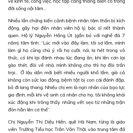
về kinh tế, công việc, học tập căng thẳng, biến cố trong
đời sống nội tâm…
Nhiều lần chứng kiến cảnh bệnh nhân tâm thần bị kích
động, gây hại đến nhân viên hộ lý, bác sĩ riết thành
quen. Hộ lý Nguyễn Hồng Út (gắn bó với nghề đã 7
năm) tâm tình: “Lúc mới vào đây làm, tôi sợ lắm, mình
làm gì họ cũng chú ý, rồi họ cười, nói, la hét trong vô
thức, có khi lại đánh nhau lúc đang ăn, khi lên cơn lại
gào thét, đòi về nhà, mình không cho thì họ đòi trốn
trại… Ở lâu dần mới biết nhiều người khổ lắm, già cả
không còn sức lao động, bệnh tật bị con cái đánh đập,
bỏ đi lang thang. Nhiều chị em là nạn nhân của bạo lực
gia đình, mỗi khi vệ sinh cá nhân cho họ, tôi không khỏi
xúc động khi trông thấy những vết sẹo từ những trận
đòn hằn lên cơ thể”.
Chị Nguyễn Thị Diệu Hiền, quê Hà Nam, từng là giáo
viên Trường Tiểu học Trần Văn Thời, vào trung tâm đã