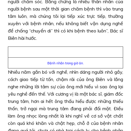
người chăm sóc. Bằng chứng là nhiều thân nhân của
người bệnh sau một thời gian chăm bệnh thì vào trung
tâm luôn, mà chúng tôi lại tiếp xúc trực tiếp, thường
xuyên với bệnh nhân, nếu không biết vận dụng nghề
để chống “chuyển di” thì có khi bệnh theo luôn”, Bác sĩ
Biên hài hước.
Bệnh nhân trong giờ ăn.
Nhiều năm gắn bó với nghề, nhìn dáng người nhỏ gầy,
cách giao tiếp từ tốn, chậm rãi của ông Biên và lắng
nghe những lời tâm sự của ông mới hiểu vì sao ông lại
yêu nghề đến thế. Với cương vị là một bác sĩ, giám đốc
trung tâm, hơn ai hết ông thấu hiểu được những thiếu
thốn, trở ngại mà trung tâm đang phải đối mặt. Ðiều
làm ông nhọc lòng nhất là khi nghĩ về cơ sở vật chất
còn quá khó khăn và chật hẹp, chỗ ở của bệnh nhân
đang quá tải, chưa có nhà trại cách ly cho bệnh nhân