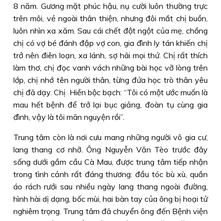
8 năm. Gương mặt phúc hậu, nụ cười luôn thường trực
trên môi, vẻ ngoài thân thiện, nhưng đôi mắt chị buồn,
luôn nhìn xa xăm. Sau cái chết đột ngột của mẹ, chồng
chị có vợ bé đánh đập vợ con, gia đình ly tán khiến chị
trở nên điên loạn, xa lánh, sợ hãi mọi thứ. Chị rất thích
làm thơ, chị đọc vanh vách những bài học vỡ lòng trên
lớp, chị nhớ tên người thân, từng đứa học trò thân yêu
chị đã dạy. Chị Hiền bộc bạch: “Tôi có một ước muốn là
mau hết bệnh để trở lại bục giảng, đoàn tụ cùng gia
đình, vậy là tôi mãn nguyện rồi”.
Trung tâm còn là nơi cưu mang những người vô gia cư,
lang thang cơ nhỡ. Ông Nguyễn Văn Tèo trước đây
sống dưới gầm cầu Cà Mau, được trung tâm tiếp nhận
trong tình cảnh rất đáng thương: đầu tóc bù xù, quần
áo rách rưới sau nhiều ngày lang thang ngoài đường,
hình hài dị dạng, bốc mùi, hai bàn tay của ông bị hoại tử
nghiêm trọng. Trung tâm đã chuyển ông đến Bệnh viện