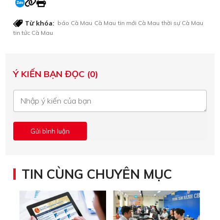
Từ khóa:
báo Cà Mau
Cà Mau
tin mới Cà Mau
thời sự Cà Mau
tin tức Cà Mau
Ý KIẾN BẠN ĐỌC (0)
TIN CÙNG CHUYÊN MỤC