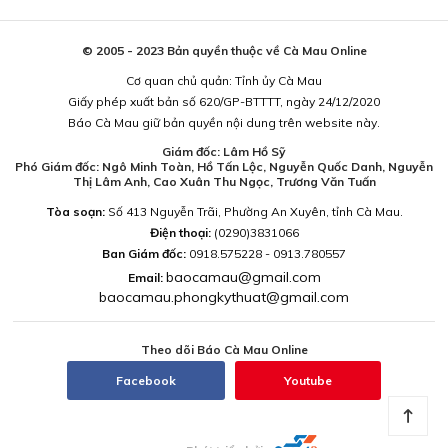
© 2005 - 2023 Bản quyền thuộc về Cà Mau Online
Cơ quan chủ quản: Tỉnh ủy Cà Mau
Giấy phép xuất bản số 620/GP-BTTTT, ngày 24/12/2020
Báo Cà Mau giữ bản quyền nội dung trên website này.
Giám đốc: Lâm Hồ Sỹ
Phó Giám đốc: Ngô Minh Toàn, Hồ Tấn Lộc, Nguyễn Quốc Danh, Nguyễn
Thị Lâm Anh, Cao Xuân Thu Ngọc, Trương Văn Tuấn
Tòa soạn:
Số 413 Nguyễn Trãi, Phường An Xuyên, tỉnh Cà Mau.
Điện thoại:
(0290)3831066
Ban Giám đốc:
0918.575228 - 0913.780557
baocamau@gmail.com
Email:
baocamau.phongkythuat@gmail.com
Theo dõi Báo Cà Mau Online
Facebook
Youtube