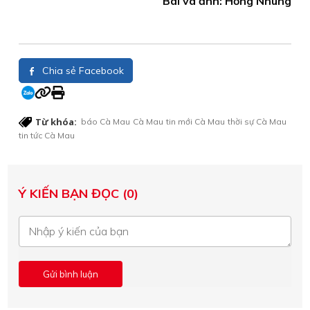
Bài và ảnh: Hồng Nhung
Chia sẻ Facebook
Từ khóa:
báo Cà Mau
Cà Mau
tin mới Cà Mau
thời sự Cà Mau
tin tức Cà Mau
Ý KIẾN BẠN ĐỌC (0)