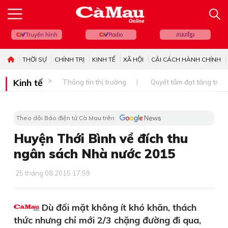
Truyền hình
Radio
ភាសាខ្មែរ
THỜI SỰ
CHÍNH TRỊ
KINH TẾ
XÃ HỘI
CẢI CÁCH HÀNH CHÍNH
Kinh tế
Thông tin thị trường
Quyết tâm đạt tăng trưở
Theo dõi Báo điện tử Cà Mau trên
Huyện Thới Bình về đích thu
ngân sách Nhà nước 2015
25 tháng 08 2015 17:59
Dù đối mặt không ít khó khăn, thách
thức nhưng chỉ mới 2/3 chặng đường đi qua,