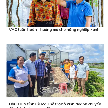
VAC tuần hoàn - hướng mở cho nông nghiệp xanh
Hội LHPN tỉnh Cà Mau hỗ trợ hộ kinh doanh chuyển