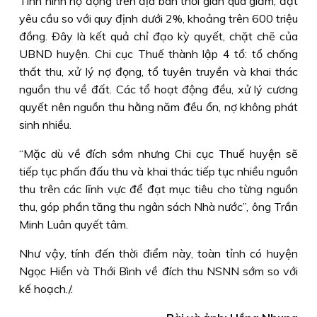
Tình hình nợ đọng trên địa bàn thời gian qua giảm, đạt
yêu cầu so với quy định dưới 2%, khoảng trên 600 triệu
đồng. Ðây là kết quả chỉ đạo kỳ quyết, chặt chẽ của
UBND huyện. Chi cục Thuế thành lập 4 tổ: tổ chống
thất thu, xử lý nợ đọng, tổ tuyên truyền và khai thác
nguồn thu về đất. Các tổ hoạt động đều, xử lý cương
quyết nên nguồn thu hằng năm đều ổn, nợ không phát
sinh nhiều.
“Mặc dù về đích sớm nhưng Chi cục Thuế huyện sẽ
tiếp tục phấn đấu thu và khai thác tiếp tục nhiều nguồn
thu trên các lĩnh vực để đạt mục tiêu cho từng nguồn
thu, góp phần tăng thu ngân sách Nhà nước”, ông Trần
Minh Luân quyết tâm.
Như vậy, tính đến thời điểm này, toàn tỉnh có huyện
Ngọc Hiển và Thới Bình về đích thu NSNN sớm so với
kế hoạch./.