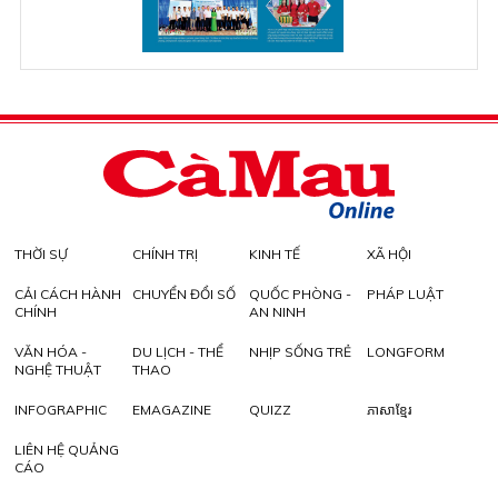
THỜI SỰ
CHÍNH TRỊ
KINH TẾ
XÃ HỘI
CẢI CÁCH HÀNH
CHUYỂN ĐỔI SỐ
QUỐC PHÒNG -
PHÁP LUẬT
CHÍNH
AN NINH
VĂN HÓA -
DU LỊCH - THỂ
NHỊP SỐNG TRẺ
LONGFORM
NGHỆ THUẬT
THAO
INFOGRAPHIC
EMAGAZINE
QUIZZ
ភាសាខ្មែរ
LIÊN HỆ QUẢNG
CÁO