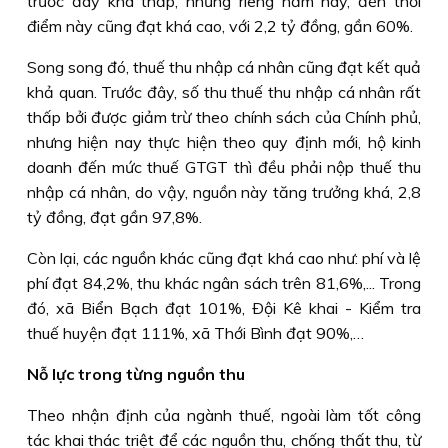
trước đây khá thấp, nhưng riêng năm nay, đến thời
điểm này cũng đạt khá cao, với 2,2 tỷ đồng, gần 60%.
Song song đó, thuế thu nhập cá nhân cũng đạt kết quả
khả quan. Trước đây, số thu thuế thu nhập cá nhân rất
thấp bởi được giảm trừ theo chính sách của Chính phủ,
nhưng hiện nay thực hiện theo quy định mới, hộ kinh
doanh đến mức thuế GTGT thì đều phải nộp thuế thu
nhập cá nhân, do vậy, nguồn này tăng trưởng khá, 2,8
tỷ đồng, đạt gần 97,8%.
Còn lại, các nguồn khác cũng đạt khá cao như: phí và lệ
phí đạt 84,2%, thu khác ngân sách trên 81,6%,... Trong
đó, xã Biển Bạch đạt 101%, Ðội Kê khai - Kiểm tra
thuế huyện đạt 111%, xã Thới Bình đạt 90%,…
Nỗ lực trong từng nguồn thu
Theo nhận định của ngành thuế, ngoài làm tốt công
tác khai thác triệt để các nguồn thu, chống thất thu, từ