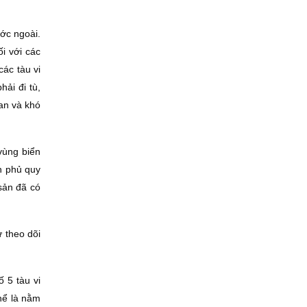
ước ngoài.
i với các
các tàu vi
ải đi tù,
an và khó
vùng biển
h phủ quy
 sản đã có
ự theo dõi
 5 tàu vi
hể là nằm