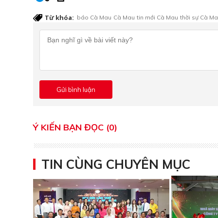
Từ khóa:
báo Cà Mau
Cà Mau
tin mới Cà Mau
thời sự Cà M
Ý KIẾN BẠN ĐỌC (0)
TIN CÙNG CHUYÊN MỤC