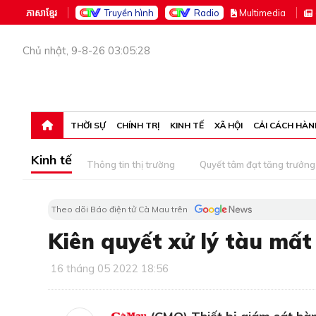
ភាសាខ្មែរ
Truyền hình
Radio
M
ultimedia
Chủ nhật, 9-8-26 03:05:28
THỜI SỰ
CHÍNH TRỊ
KINH TẾ
XÃ HỘI
CẢI CÁCH HÀN
Kinh tế
Thông tin thị trường
Quyết tâm đạt tăng trưởng
Theo dõi Báo điện tử Cà Mau trên
Kiên quyết xử lý tàu mất
16 tháng 05 2022 18:56