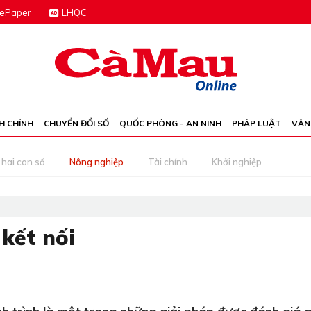
e
P
aper
LHQC
H CHÍNH
CHUYỂN ĐỔI SỐ
QUỐC PHÒNG - AN NINH
PHÁP LUẬT
VĂN
 hai con số
Nông nghiệp
Tài chính
Khởi nghiệp
 kết nối