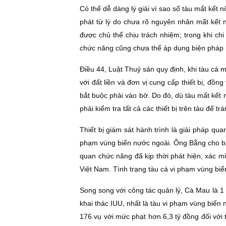
Có thể dễ dàng lý giải vì sao số tàu mất kết 
phát từ lý do chưa rõ nguyên nhân mất kết 
được chủ thể chịu trách nhiệm; trong khi c
chức năng cũng chưa thể áp dụng biện pháp m
Điều 44, Luật Thuỷ sản quy định, khi tàu cá m
với đất liền và đơn vị cung cấp thiết bị, đồ
bắt buộc phải vào bờ. Do đó, dù tàu mất kết n
phải kiểm tra tất cả các thiết bị trên tàu để t
Thiết bị giám sát hành trình là giải pháp qua
phạm vùng biển nước ngoài. Ông Bằng cho biết
quan chức năng đã kịp thời phát hiện, xác mi
Việt Nam. Tình trạng tàu cá vi phạm vùng biể
Song song với công tác quản lý, Cà Mau là 1 
khai thác IUU, nhất là tàu vi phạm vùng biển
176 vụ với mức phạt hơn 6,3 tỷ đồng đối với t