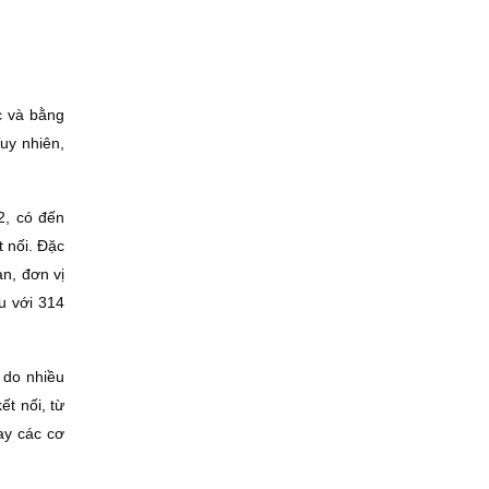
c và bằng
Tuy nhiên,
2, có đến
t nối. Đặc
an, đơn vị
u với 314
ể do nhiều
ết nối, từ
ay các cơ