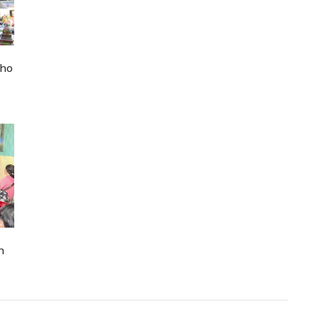
cho
n