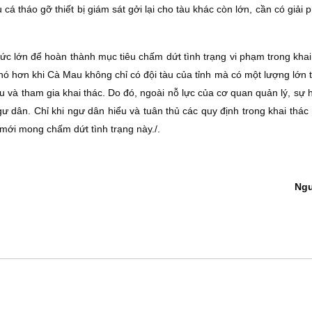
á tháo gỡ thiết bị giám sát gởi lại cho tàu khác còn lớn, cần có giải
hức lớn để hoàn thành mục tiêu chấm dứt tình trạng vi phạm trong kha
ó hơn khi Cà Mau không chỉ có đội tàu của tỉnh mà có một lượng lớn t
u và tham gia khai thác. Do đó, ngoài nỗ lực của cơ quan quản lý, sự 
ư dân. Chỉ khi ngư dân hiểu và tuân thủ các quy định trong khai thác
 mới mong chấm dứt tình trạng này./.
Ng