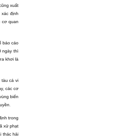
 cũng xuất
 xác định
c cơ quan
để báo cáo
 ngày thì
ra khơi là
 tàu cá vi
y, các cơ
 vùng biển
huyền.
định trong
đã xử phạt
i thác hải