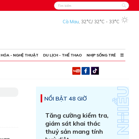
Cà Mau
,
32°C
/
32°C
-
33°C
 HÓA - NGHỆ THUẬT
DU LỊCH - THỂ THAO
NHỊP SỐNG TRẺ
NỔI BẬT 48 GIỜ
Tăng cường kiểm tra,
giám sát khai thác
thuỷ sản mang tính