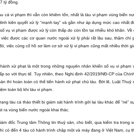
7 tỷ đồng.
àu cá vi phạm thì vẫn còn khiêm tốn, nhất là tàu vi phạm vùng biển n
 tỉnh kiên quyết xử lý “mạnh tay” và gần như áp dụng mức cao nhất đố
số vụ vi phạm được xử lý còn thấp do còn tồn tại nhiều khó khăn. Về 
việc được các cơ quan nước ngoài xử lý phải rất lâu sau, thậm chí ph
ó, việc củng cố hồ sơ làm cơ sở xử lý vi phạm cũng mất nhiều thời gi
 hành xử phạt là một trong những nguyên nhân khiến số vụ vi phạm 
hấp so với thực tế. Tuy nhiên, theo Nghị định 42/2019/NĐ-CP của Chín
sản thì hoàn toàn có thể tiến hành xử phạt chủ tàu. Bởi lẽ, Luật Thuỷ
hiệm toàn bộ khi tàu vi phạm.
rạng tàu cá tháo thiết bị giám sát hành trình gởi lại tàu khác để “né” s
t ra vùng biển nước ngoài khai thác.
ám đốc Trung tâm Thông tin thuỷ sản, cho biết, qua kiểm tra trong số
hì có đến 4 tàu có hành trình chập một và máy đang ở Việt Nam, cụ t