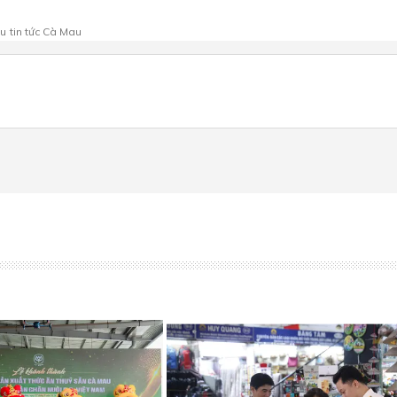
au
tin tức Cà Mau