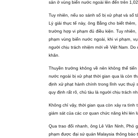
sản ở vùng biển nước ngoài lên đến trên 1,02
Tuy nhiên, nếu so sánh số bị xử phạt và số t
Lý giải thực tế này, ông Bằng cho biết thêm,
trường hợp vi phạm đủ điều kiện. Tuy nhiên, 
phạm vùng biển nước ngoài, khi vi phạm, vụ 
người chịu trách nhiệm mới về Việt Nam. Do đ
khăn.
Thuyền trưởng không về nên không thể tiến
nước ngoài bị xử phạt thời gian qua là còn t
định xử phạt hành chính trong lĩnh vực thuỷ 
quy định rất rõ, chủ tàu là người chịu trách n
Không chỉ vậy, thời gian qua còn xảy ra tình t
giám sát của các cơ quan chức năng khi lén lú
Qua trao đổi nhanh, ông Lê Văn Ninh, Phó gi
phạm được đại sứ quán Malaysia thông báo t