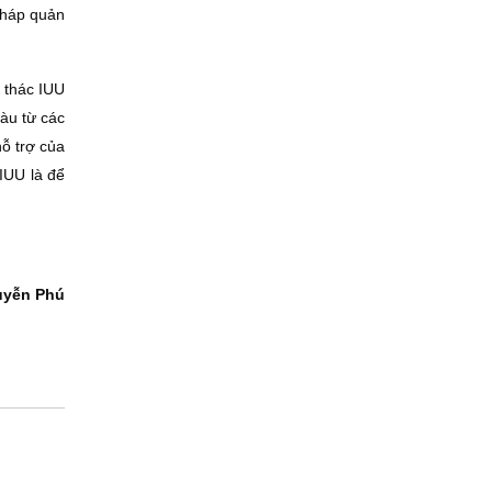
 pháp quản
i thác IUU
àu từ các
hỗ trợ của
 IUU là để
uyễn Phú