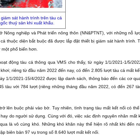
 giám sát hành trình trên tàu cá
gốc thuỷ sản khi xuất khẩu.
 Nông nghiệp và Phát triển nông thôn (NN&PTNT), với những nỗ lự
cá thuộc diện bắt buộc đã được lắp đặt thiết bị giám sát hành trình. 
ày một phổ biến hơn.
 hoạt động tàu cá thông qua VMS cho thấy, từ ngày 1/1/2021-1/5/202
ài khơi; riêng từ đầu năm 2022 đến nay, có đến 2.805 lượt tàu cá mất kế
 ngày 1/1/2021-15/4/2022 được lập danh sách, thông báo đến các cơ qu
5 tàu với 784 lượt (riêng những tháng đầu năm 2022, có đến 267 tà
rở lên buộc phải vào bờ. Tuy nhiên, tình trạng tàu mất kết nối có th
bị hay do người sử dụng. Cùng với đó, việc xác định nguyên nhân mất k
n qua là vô cùng khó. Những khó khăn này thể hiện rõ nhất khi đến n
lập biên bản 97 vụ trong số 8.640 lượt mất kết nối.