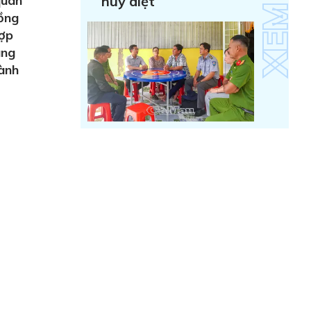
quan
huỷ diệt
Đồng
hợp
ùng
hành