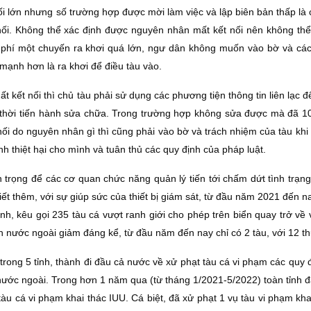
nối lớn nhưng số trường hợp được mời làm việc và lập biên bản thấp là
nối. Không thể xác định được nguyên nhân mất kết nối nên không thể
hi phí một chuyến ra khơi quá lớn, ngư dân không muốn vào bờ và cá
ạnh hơn là ra khơi để điều tàu vào.
ất kết nối thì chủ tàu phải sử dụng các phương tiện thông tin liên lạc 
ng thời tiến hành sửa chữa. Trong trường hợp không sửa được mà đã 10
ối do nguyên nhân gì thì cũng phải vào bờ và trách nhiệm của tàu khi 
ránh thiệt hại cho mình và tuân thủ các quy định của pháp luật.
n trọng để các cơ quan chức năng quản lý tiến tới chấm dứt tình trạng
 thêm, với sự giúp sức của thiết bị giám sát, từ đầu năm 2021 đến na
nh, kêu gọi 235 tàu cá vượt ranh giới cho phép trên biển quay trở về
n nước ngoài giảm đáng kể, từ đầu năm đến nay chỉ có 2 tàu, với 12 t
trong 5 tỉnh, thành đi đầu cả nước về xử phạt tàu cá vi phạm các quy 
 nước ngoài. Trong hơn 1 năm qua (từ tháng 1/2021-5/2022) toàn tỉnh 
àu cá vi phạm khai thác IUU. Cá biệt, đã xử phạt 1 vụ tàu vi phạm kha