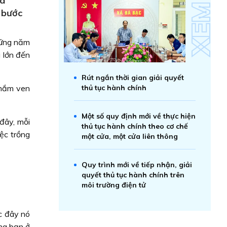
xã
, bước
hững năm
g lớn đến
Rút ngắn thời gian giải quyết
 mắm ven
thủ tục hành chính
Một số quy định mới về thực hiện
đây, mỗi
thủ tục hành chính theo cơ chế
ệc trồng
một cửa, một cửa liên thông
Quy trình mới về tiếp nhận, giải
quyết thủ tục hành chính trên
môi trường điện tử
c đây nó
ông bạn ở