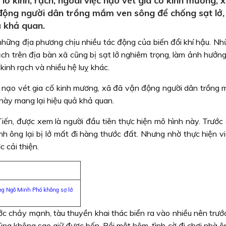
lở kinh, rạch, ngoài việc nạo vét gia cố kinh mương, 
n động người dân trồng mắm ven sông để chống sạt lở
ả khả quan.
 những địa phương chịu nhiều tác động của biến đổi khí hậu. N
ạch trên địa bàn xã cũng bị sạt lở nghiêm trọng, làm ảnh hưởn
 kinh rạch và nhiều hệ luỵ khác.
ệc nạo vét gia cố kinh mương, xã đã vận động người dân trồng
này mang lại hiệu quả khả quan.
n, được xem là người đầu tiên thực hiện mô hình này. Trước 
h ông lại bị lở mất đi hàng thước đất. Nhưng nhờ thực hiện vi
 cải thiện.
ông Ngô Minh Phó không sợ lở
c chảy mạnh, tàu thuyền khai thác biển ra vào nhiều nên trướ
cũng không sao giữ được bến. Rồi một hôm, tình cờ đi chơi nhà 