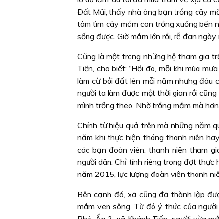
Ðất Mũi, thấy nhà ông bạn trồng cây m
tâm tìm cây mắm con trồng xuống bến n
sống được. Giờ mắm lớn rồi, rễ đan ngày 
Cũng là một trong những hộ tham gia t
Tiến, cho biết: “Hồi đó, mỗi khi mùa mưa
làm cừ bồi đất lên mỗi năm nhưng đâu 
người ta làm được một thời gian rồi cũn
mình trồng theo. Nhờ trồng mắm mà hơn 
Chính từ hiệu quả trên mà những năm q
năm khi thực hiện tháng thanh niên hay
các bạn đoàn viên, thanh niên tham g
người dân. Chỉ tính riêng trong đợt thực
năm 2015, lực lượng đoàn viên thanh ni
Bên cạnh đó, xã cũng đã thành lập đượ
mắm ven sông. Từ đó ý thức của người 
Phó, Ấp 3, xã Khánh Tiến, người vừa mới