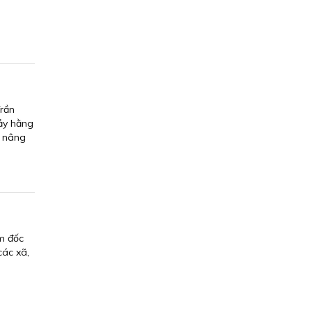
Trần
Bảy hằng
i nâng
ám đốc
các xã,