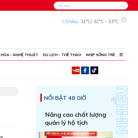
Cà Mau
,
32°C
/
32°C
-
33°C
 HÓA - NGHỆ THUẬT
DU LỊCH - THỂ THAO
NHỊP SỐNG TRẺ
NỔI BẬT 48 GIỜ
Nâng cao chất lượng
quản lý hộ tịch