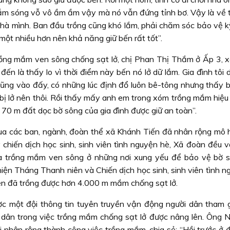
ắm sóng vỗ vô ầm ầm vậy mà nó vẫn đứng tỉnh bơ. Vậy là về t
hà mình. Ban đầu trồng cũng khó lắm, phải chăm sóc bảo vệ k
một nhiều hơn nên khả năng giữ bến rất tốt”.
rồng mắm ven sông chống sạt lở, chị Phan Thị Thắm ở Ấp 3, 
 đến là thấy lo vì thời điểm này bến nó lở dữ lắm. Gia đình tôi
cũng vào đấy, có những lúc định đổ luôn bê-tông nhưng thấy 
g bị lở nên thôi. Rồi thấy mấy anh em trong xóm trồng mắm hiệ
70 m đất dọc bờ sông của gia đình được giữ an toàn”.
ua các ban, ngành, đoàn thể xã Khánh Tiến đã nhân rộng mô h
 chiến dịch học sinh, sinh viên tình nguyện hè, Xã đoàn đều 
ia trồng mắm ven sông ở những nơi xung yếu để bảo vệ bờ 
 hiện Tháng Thanh niên và Chiến dịch học sinh, sinh viên tình 
ên đã trồng được hơn 4.000 m mắm chống sạt lở.
c một đội thông tin tuyên truyền vận động người dân tham g
dân trong việc trồng mắm chống sạt lở được nâng lên. Ông 
 nhân rộng thành công việc trồng mắm, chia sẻ: “Hồi trước ở đ