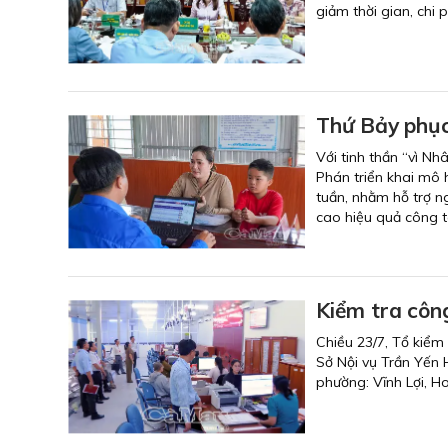
giảm thời gian, chi p
Thứ Bảy phụ
Với tinh thần “vì N
Phán triển khai mô 
tuần, nhằm hỗ trợ ng
cao hiệu quả công tá
Kiểm tra công
Chiều 23/7, Tổ kiểm
Sở Nội vụ Trần Yến H
phường: Vĩnh Lợi, Ho