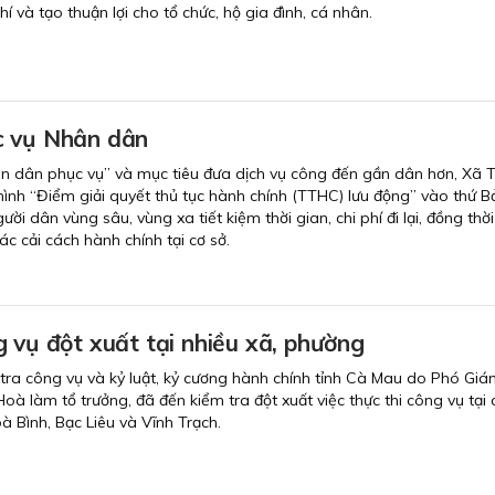
hí và tạo thuận lợi cho tổ chức, hộ gia đình, cá nhân.
c vụ Nhân dân
hân dân phục vụ” và mục tiêu đưa dịch vụ công đến gần dân hơn, Xã 
hình “Điểm giải quyết thủ tục hành chính (TTHC) lưu động” vào thứ 
ười dân vùng sâu, vùng xa tiết kiệm thời gian, chi phí đi lại, đồng thờ
c cải cách hành chính tại cơ sở.
 vụ đột xuất tại nhiều xã, phường
 tra công vụ và kỷ luật, kỷ cương hành chính tỉnh Cà Mau do Phó Gi
oà làm tổ trưởng, đã đến kiểm tra đột xuất việc thực thi công vụ tại 
à Bình, Bạc Liêu và Vĩnh Trạch.