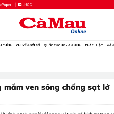
e
P
aper
LHQC
H CHÍNH
CHUYỂN ĐỔI SỐ
QUỐC PHÒNG - AN NINH
PHÁP LUẬT
VĂN
g mắm ven sông chống sạt lở