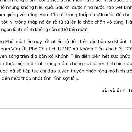
 lở nhưng không hiệu quả. Sau khi được Nhà nước nạo vét kinh 
mắm giống về trồng. Ban đầu tôi trồng thấp ở dưới nước để ch
 tốt, vì trồng thấp nó ăn rễ từ từ lên là chắc chắn vô cùng. 
ễ ngon lành, mình không còn sợ lở bến nữa”.
 Phó, mà hiện nay rất nhiều hộ dân trên địa bàn xã Khánh T
Phạm Văn Út, Phó Chủ tịch UBND xã Khánh Tiến, cho biết: “Có 
ven sông trên địa bàn xã Khánh Tiến diễn biến hết sức phức 
n thực hiện mô hình trồng mắm chống sạt lở nên tình hình đã
được, xã sẽ tiếp tục chỉ đạo tuyên truyền nhân rộng mô hình t
ến mức thấp nhất tình hình sạt lở”./.
Bài và ảnh: 