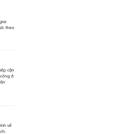
giai
hức theo
tiếp cận
 công ở
 ân
ính về
ch,