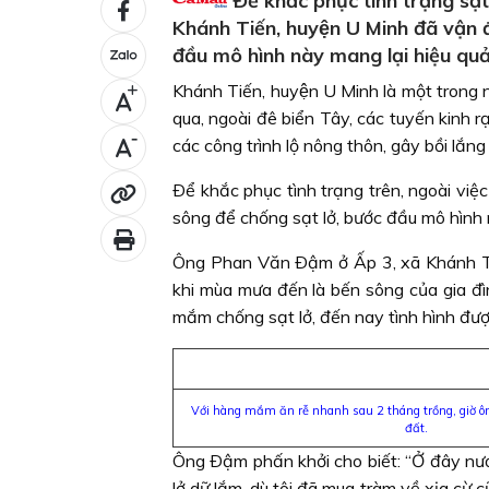
Ðể khắc phục tình trạng sạt 
Khánh Tiến, huyện U Minh đã vậ
đầu mô hình này mang lại hiệu qu
Khánh Tiến, huyện U Minh là một trong
+
qua, ngoài đê biển Tây, các tuyến kinh r
-
các công trình lộ nông thôn, gây bồi lắng
Ðể khắc phục tình trạng trên, ngoài vi
sông để chống sạt lở, bước đầu mô hình 
Ông Phan Văn Ðậm ở Ấp 3, xã Khánh Tiế
khi mùa mưa đến là bến sông của gia đìn
mắm chống sạt lở, đến nay tình hình được
Với hàng mắm ăn rễ nhanh sau 2 tháng trồng, giờ 
đất.
Ông Ðậm phấn khởi cho biết: “Ở đây nướ
lở dữ lắm, dù tôi đã mua tràm về xịa cừ 