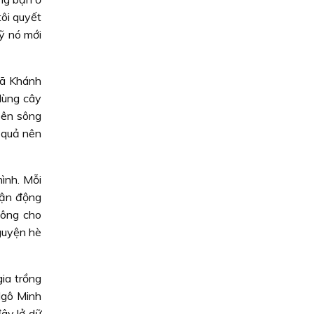
ôi quyết
ỹ nó mới
xã Khánh
 dùng cây
bên sông
u quả nên
ình. Mỗi
vận động
sông cho
nguyện hè
ia trồng
Ngô Minh
ây lở dữ