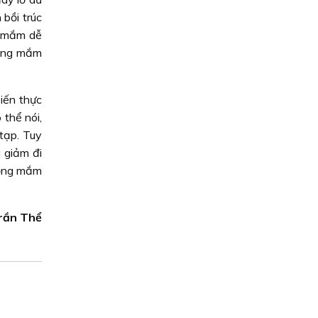
bồi trúc
o mắm dễ
Hàng mắm
iến thực
thể nói,
tạp. Tuy
 giảm đi
rồng mắm
Trần Thể