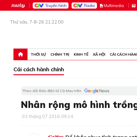
ភាសាខ្មែរ
Truyền hình
Radio
M
ultimedia
Thứ sáu, 7-8-26 21:22:00
THỜI SỰ
CHÍNH TRỊ
KINH TẾ
XÃ HỘI
CẢI CÁCH HÀN
Cải cách hành chính
Theo dõi Báo điện tử Cà Mau trên
Nhân rộng mô hình trồn
03 tháng 07 2016 09:14