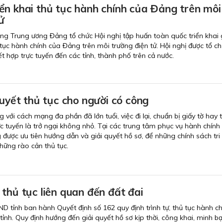
ển khai thủ tục hành chính của Đảng trên môi
ử
ng Trung ương Đảng tổ chức Hội nghị tập huấn toàn quốc triển khai 
 tục hành chính của Đảng trên môi trường điện tử. Hội nghị được tổ c
kết hợp trực tuyến đến các tỉnh, thành phố trên cả nước.
quyết thủ tục cho người có công
với cách mạng đa phần đã lớn tuổi, việc đi lại, chuẩn bị giấy tờ hay 
ực tuyến là trở ngại không nhỏ. Tại các trung tâm phục vụ hành chính
 được ưu tiên hướng dẫn và giải quyết hồ sơ, để những chính sách tri
hững rào cản thủ tục.
thủ tục liên quan đến đất đai
D tỉnh ban hành Quyết định số 162 quy định trình tự, thủ tục hành ch
 tỉnh. Quy định hướng đến giải quyết hồ sơ kịp thời, công khai, minh bạ