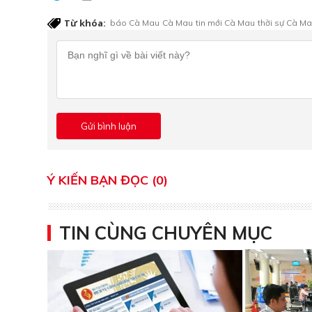
Từ khóa:
báo Cà Mau
Cà Mau
tin mới Cà Mau
thời sự Cà M
Ý KIẾN BẠN ĐỌC (0)
TIN CÙNG CHUYÊN MỤC