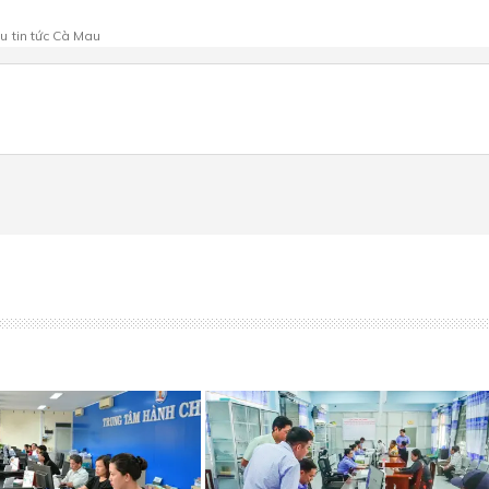
au
tin tức Cà Mau