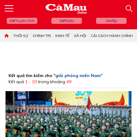
Truyền hình
Radio
ភាសាខ្មែរ
THỜI SỰ
CHÍNH TRỊ
KINH TẾ
XÃ HỘI
CẢI CÁCH HÀNH CHÍNH
Kết quả tìm kiếm cho
"giải phóng miền Nam"
Kết quả
1 - 10
trong khoảng
49