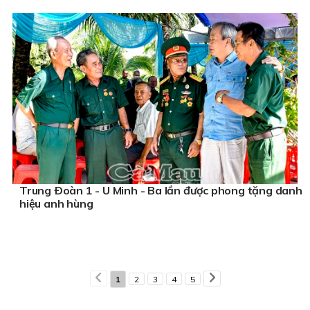
Trung Ðoàn 1 - U Minh - Ba lần được phong tặng danh
hiệu anh hùng
1
2
3
4
5