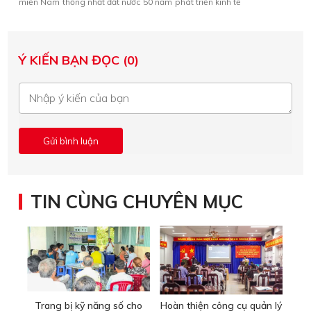
miền Nam
thống nhất đất nước
50 năm
phát triển kinh tế
Ý KIẾN BẠN ĐỌC (0)
TIN CÙNG CHUYÊN MỤC
Trang bị kỹ năng số cho
Hoàn thiện công cụ quản lý