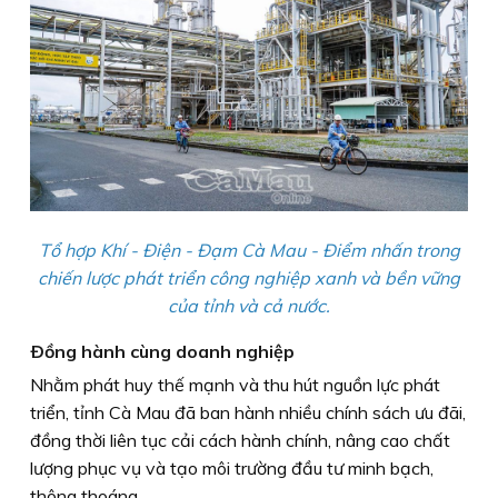
Tổ hợp Khí - Ðiện - Ðạm Cà Mau - Ðiểm nhấn trong
chiến lược phát triển công nghiệp xanh và bền vững
của tỉnh và cả nước.
Ðồng hành cùng doanh nghiệp
Nhằm phát huy thế mạnh và thu hút nguồn lực phát
triển, tỉnh Cà Mau đã ban hành nhiều chính sách ưu đãi,
đồng thời liên tục cải cách hành chính, nâng cao chất
lượng phục vụ và tạo môi trường đầu tư minh bạch,
thông thoáng.