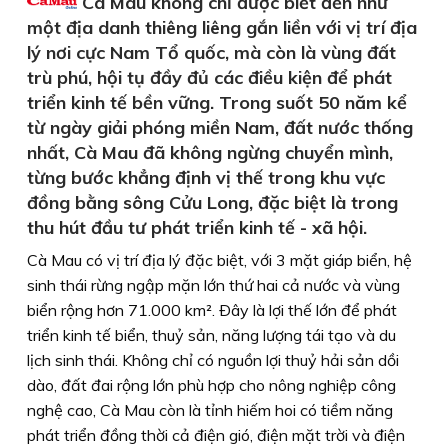
Cà Mau không chỉ được biết đến như
một địa danh thiêng liêng gắn liền với vị trí địa
lý nơi cực Nam Tổ quốc, mà còn là vùng đất
trù phú, hội tụ đầy đủ các điều kiện để phát
triển kinh tế bền vững. Trong suốt 50 năm kể
từ ngày giải phóng miền Nam, đất nước thống
nhất, Cà Mau đã không ngừng chuyển mình,
từng bước khẳng định vị thế trong khu vực
đồng bằng sông Cửu Long, đặc biệt là trong
thu hút đầu tư phát triển kinh tế - xã hội.
Cà Mau có vị trí địa lý đặc biệt, với 3 mặt giáp biển, hệ
sinh thái rừng ngập mặn lớn thứ hai cả nước và vùng
biển rộng hơn 71.000 km². Ðây là lợi thế lớn để phát
triển kinh tế biển, thuỷ sản, năng lượng tái tạo và du
lịch sinh thái. Không chỉ có nguồn lợi thuỷ hải sản dồi
dào, đất đai rộng lớn phù hợp cho nông nghiệp công
nghệ cao, Cà Mau còn là tỉnh hiếm hoi có tiềm năng
phát triển đồng thời cả điện gió, điện mặt trời và điện