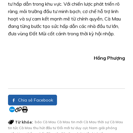
tư hấp dẫn trong khu vực. Với chiến lược phát triển rõ
ràng, môi trường đầu tư minh bạch, cơ chế hỗ trợ linh
hoạt và sự cam kết mạnh mẽ từ chính quyền, Cà Mau
đang từng bước tạo sức hấp dẫn các nhà đầu tư lớn,
đưa vùng Ðất Mũi cất cánh trong thời kỳ hội nhập.
Hồng Phượng
Chia sẻ Facebook
Từ khóa:
báo Cà Mau
Cà Mau
tin mới Cà Mau
thời sự Cà Mau
tin tức Cà Mau
thu hút đầu tư
Ðổi mới tư duy
cực Nam
giải phóng