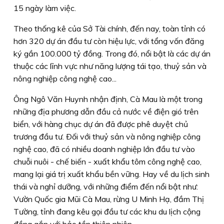
15 ngày làm việc.
Theo thống kê của Sở Tài chính, đến nay, toàn tỉnh có
hơn 320 dự án đầu tư còn hiệu lực, với tổng vốn đăng
ký gần 100.000 tỷ đồng. Trong đó, nổi bật là các dự án
thuộc các lĩnh vực như năng lượng tái tạo, thuỷ sản và
nông nghiệp công nghệ cao...
Ông Ngô Văn Huynh nhận định, Cà Mau là một trong
những địa phương dẫn đầu cả nước về điện gió trên
biển, với hàng chục dự án đã được phê duyệt chủ
trương đầu tư. Ðối với thuỷ sản và nông nghiệp công
nghệ cao, đã có nhiều doanh nghiệp lớn đầu tư vào
chuỗi nuôi - chế biến - xuất khẩu tôm công nghệ cao,
mang lại giá trị xuất khẩu bền vững. Hay về du lịch sinh
thái và nghỉ dưỡng, với những điểm đến nổi bật như:
Vườn Quốc gia Mũi Cà Mau, rừng U Minh Hạ, đầm Thị
Tường, tỉnh đang kêu gọi đầu tư các khu du lịch cộng
đồng gắn với bảo tồn thiên nhiên.