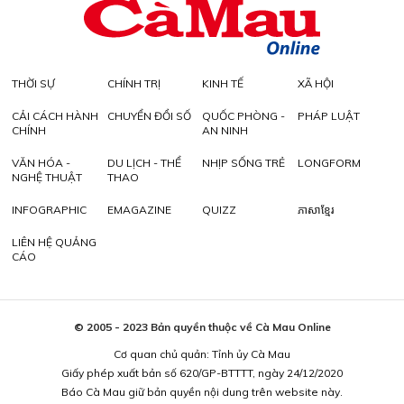
THỜI SỰ
CHÍNH TRỊ
KINH TẾ
XÃ HỘI
CẢI CÁCH HÀNH
CHUYỂN ĐỔI SỐ
QUỐC PHÒNG -
PHÁP LUẬT
CHÍNH
AN NINH
VĂN HÓA -
DU LỊCH - THỂ
NHỊP SỐNG TRẺ
LONGFORM
NGHỆ THUẬT
THAO
INFOGRAPHIC
EMAGAZINE
QUIZZ
ភាសាខ្មែរ
LIÊN HỆ QUẢNG
CÁO
© 2005 - 2023 Bản quyền thuộc về Cà Mau Online
Cơ quan chủ quản: Tỉnh ủy Cà Mau
Giấy phép xuất bản số 620/GP-BTTTT, ngày 24/12/2020
Báo Cà Mau giữ bản quyền nội dung trên website này.