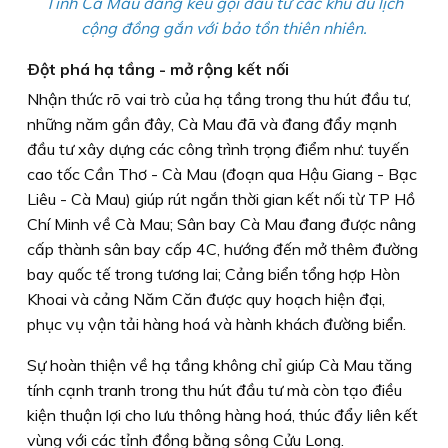
Tỉnh Cà Mau đang kêu gọi đầu tư các khu du lịch
cộng đồng gắn với bảo tồn thiên nhiên.
Ðột phá hạ tầng - mở rộng kết nối
Nhận thức rõ vai trò của hạ tầng trong thu hút đầu tư,
những năm gần đây, Cà Mau đã và đang đẩy mạnh
đầu tư xây dựng các công trình trọng điểm như: tuyến
cao tốc Cần Thơ - Cà Mau (đoạn qua Hậu Giang - Bạc
Liêu - Cà Mau) giúp rút ngắn thời gian kết nối từ TP Hồ
Chí Minh về Cà Mau; Sân bay Cà Mau đang được nâng
cấp thành sân bay cấp 4C, hướng đến mở thêm đường
bay quốc tế trong tương lai; Cảng biển tổng hợp Hòn
Khoai và cảng Năm Căn được quy hoạch hiện đại,
phục vụ vận tải hàng hoá và hành khách đường biển.
Sự hoàn thiện về hạ tầng không chỉ giúp Cà Mau tăng
tính cạnh tranh trong thu hút đầu tư mà còn tạo điều
kiện thuận lợi cho lưu thông hàng hoá, thúc đẩy liên kết
vùng với các tỉnh đồng bằng sông Cửu Long.