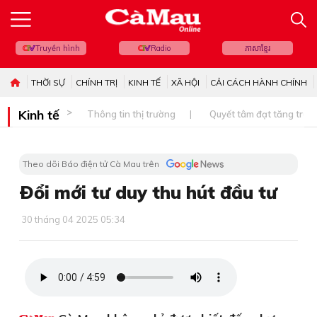
Truyền hình
Radio
ភាសាខ្មែរ
THỜI SỰ
CHÍNH TRỊ
KINH TẾ
XÃ HỘI
CẢI CÁCH HÀNH CHÍNH
Kinh tế
Thông tin thị trường
Quyết tâm đạt tăng trưở
Theo dõi Báo điện tử Cà Mau trên
Ðổi mới tư duy thu hút đầu tư
30 tháng 04 2025 05:34