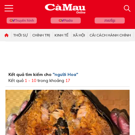
Truyền hình
Radio
ភាសាខ្មែរ
THỜI SỰ
CHÍNH TRỊ
KINH TẾ
XÃ HỘI
CẢI CÁCH HÀNH CHÍNH
Kết quả tìm kiếm cho
"người Hoa"
Kết quả
1 - 10
trong khoảng
17