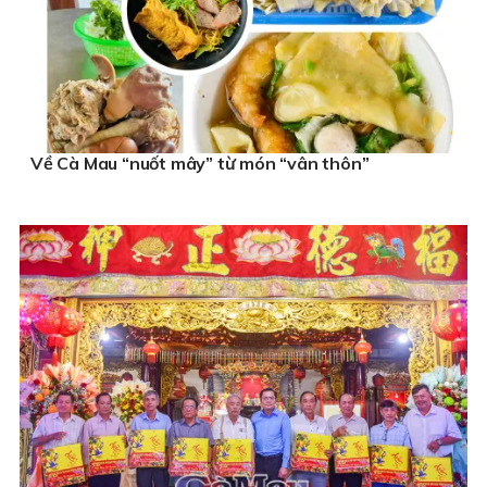
Về Cà Mau “nuốt mây” từ món “vân thôn”