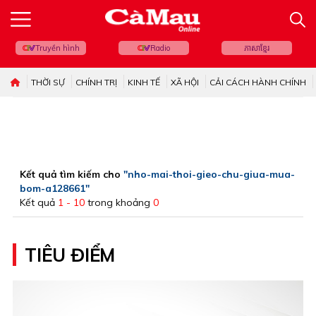
Truyền hình
Radio
ភាសាខ្មែរ
THỜI SỰ
CHÍNH TRỊ
KINH TẾ
XÃ HỘI
CẢI CÁCH HÀNH CHÍNH
Kết quả tìm kiếm cho
"nho-mai-thoi-gieo-chu-giua-mua-
bom-a128661"
Kết quả
1 - 10
trong khoảng
0
TIÊU ĐIỂM