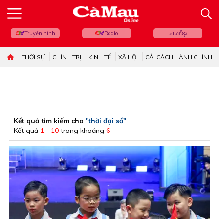
Truyền hình
Radio
ភាសាខ្មែរ
THỜI SỰ
CHÍNH TRỊ
KINH TẾ
XÃ HỘI
CẢI CÁCH HÀNH CHÍNH
Kết quả tìm kiếm cho
"thời đại số"
Kết quả
1 - 10
trong khoảng
6