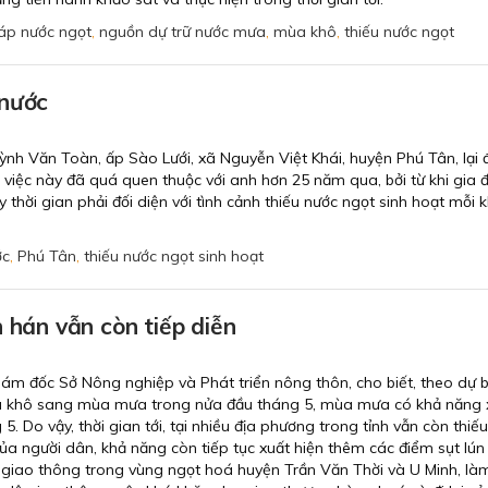
háp nước ngọt
,
nguồn dự trữ nước mưa
,
mùa khô
,
thiếu nước ngọt
 nước
nh Văn Toàn, ấp Sào Lưới, xã Nguyễn Việt Khái, huyện Phú Tân, lại đ
việc này đã quá quen thuộc với anh hơn 25 năm qua, bởi từ khi gia đ
 thời gian phải đối diện với tình cảnh thiếu nước ngọt sinh hoạt mỗi k
ớc
,
Phú Tân
,
thiếu nước ngọt sinh hoạt
n hán vẫn còn tiếp diễn
m đốc Sở Nông nghiệp và Phát triển nông thôn, cho biết, theo dự 
ùa khô sang mùa mưa trong nửa đầu tháng 5, mùa mưa có khả năng 
5. Do vậy, thời gian tới, tại nhiều địa phương trong tỉnh vẫn còn thiế
ủa người dân, khả năng còn tiếp tục xuất hiện thêm các điểm sụt lún 
ộ giao thông trong vùng ngọt hoá huyện Trần Văn Thời và U Minh, là