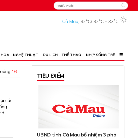
Cà Mau
,
32°C
/
32°C
-
33°C
 HÓA - NGHỆ THUẬT
DU LỊCH - THỂ THAO
NHỊP SỐNG TRẺ
hoảng
16
TIÊU ĐIỂM
tại các
uống
khó
UBND tỉnh Cà Mau bổ nhiệm 3 phó