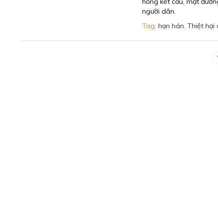
hỏng kết cấu, mặt đường
người dân.
Tag:
hạn hán
,
Thiệt hại