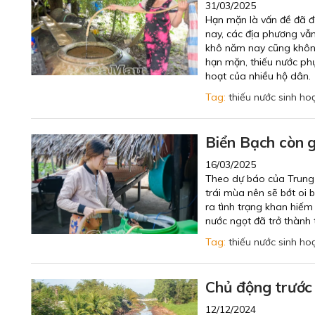
31/03/2025
Hạn mặn là vấn đề đã 
nay, các địa phương vẫ
khô năm nay cũng không 
hạn mặn, thiếu nước phục
hoạt của nhiều hộ dân.
Tag:
thiếu nước sinh ho
Biển Bạch còn g
16/03/2025
Theo dự báo của Trung 
trái mùa nên sẽ bớt oi 
ra tình trạng khan hiếm
nước ngọt đã trở thành 
Tag:
thiếu nước sinh ho
Chủ động trước
12/12/2024