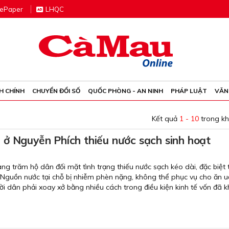
e
P
aper
LHQC
H CHÍNH
CHUYỂN ĐỔI SỐ
QUỐC PHÒNG - AN NINH
PHÁP LUẬT
VĂN
Kết quả
1 - 10
trong k
ở Nguyễn Phích thiếu nước sạch sinh hoạt
ng trăm hộ dân đối mặt tình trạng thiếu nước sạch kéo dài, đặc biệt 
1. Nguồn nước tại chỗ bị nhiễm phèn nặng, không thể phục vụ cho ăn 
ời dân phải xoay xở bằng nhiều cách trong điều kiện kinh tế vốn đã 