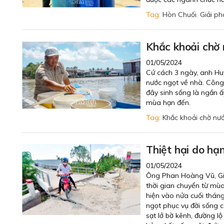
Tag:
Hòn Chuối
,
Giải p
Khắc khoải chờ
01/05/2024
Cứ cách 3 ngày, anh Huỳ
nước ngọt về nhà. Công 
đây sinh sống là ngần ấy
mùa hạn đến.
Tag:
Khắc khoải chờ nư
Thiệt hại do hạ
01/05/2024
Ông Phan Hoàng Vũ, Giá
thời gian chuyển từ m
hiện vào nửa cuối tháng 
ngọt phục vụ đời sống c
sạt lở bờ kênh, đường l