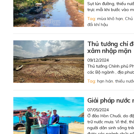
Sụt lún đường, thiếu nư
trực mỗi khi bước vào 
Tag:
mùa khô hạn
,
Chủ 
đổi khí hậu
Thủ tướng chỉ đ
xâm nhập mặn
09/12/2024
Thủ tướng Chính phủ P
các Bộ ngành , địa phư
Tag:
hạn hán
,
thiếu nướ
Giải pháp nước 
07/05/2024
Ở đảo Hòn Chuối, do đặ
trữ nước mưa. Vì thế, t
người dân sinh sống trê
được các ngành chức năn