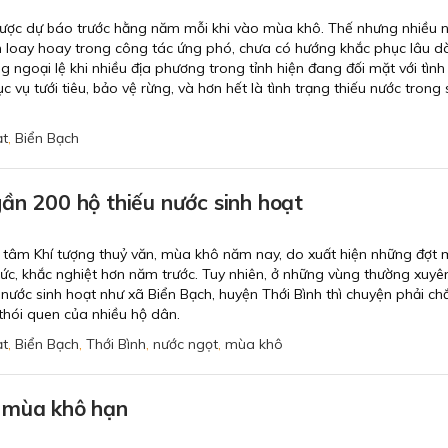
được dự báo trước hằng năm mỗi khi vào mùa khô. Thế nhưng nhiều
n loay hoay trong công tác ứng phó, chưa có hướng khắc phục lâu d
ngoại lệ khi nhiều địa phương trong tỉnh hiện đang đối mặt với tình
 vụ tưới tiêu, bảo vệ rừng, và hơn hết là tình trạng thiếu nước trong 
ạt
,
Biển Bạch
ần 200 hộ thiếu nước sinh hoạt
tâm Khí tượng thuỷ văn, mùa khô năm nay, do xuất hiện những đợt
bức, khắc nghiệt hơn năm trước. Tuy nhiên, ở những vùng thường xuyê
 nước sinh hoạt như xã Biển Bạch, huyện Thới Bình thì chuyện phải chắ
thói quen của nhiều hộ dân.
ạt
,
Biển Bạch
,
Thới Bình
,
nước ngọt
,
mùa khô
 mùa khô hạn