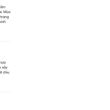
 năm
ài. Mùa
 trạng
sinh
 mưa
n xảy
t chiu