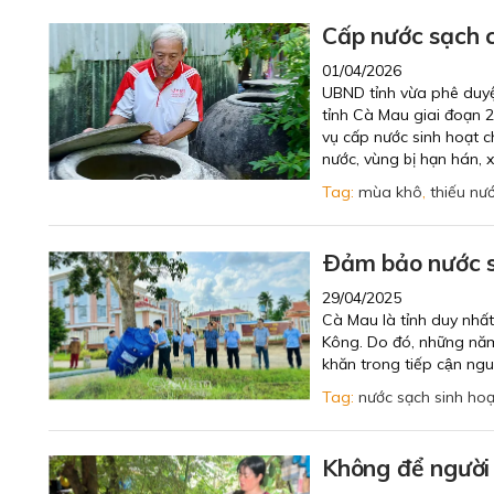
Cấp nước sạch 
01/04/2026
UBND tỉnh vừa phê duyệ
tỉnh Cà Mau giai đoạn 
vụ cấp nước sinh hoạt c
nước, vùng bị hạn hán,
Tag:
mùa khô
,
thiếu nư
Ðảm bảo nước s
29/04/2025
Cà Mau là tỉnh duy nhấ
Kông. Do đó, những năm 
khăn trong tiếp cận ngu
Tag:
nước sạch sinh hoạ
Không để người 