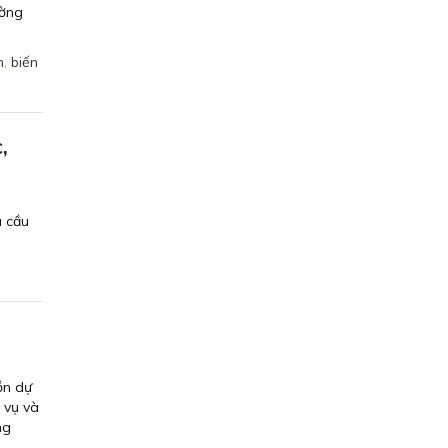
ường
n
,
biến
,
u cầu
ồn dự
 vụ và
ng