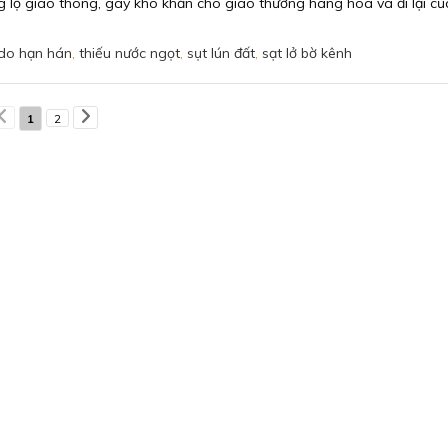
 lộ giao thông, gây khó khăn cho giao thương hàng hoá và đi lại củ
 do hạn hán
,
thiếu nước ngọt
,
sụt lún đất
,
sạt lở bờ kênh
1
2