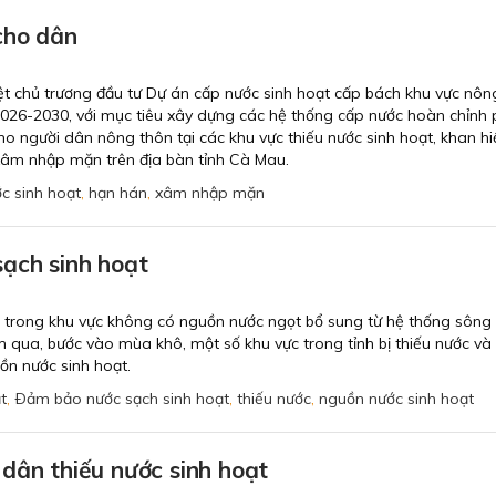
cho dân
t chủ trương đầu tư Dự án cấp nước sinh hoạt cấp bách khu vực nôn
2026-2030, với mục tiêu xây dựng các hệ thống cấp nước hoàn chỉnh
ho người dân nông thôn tại các khu vực thiếu nước sinh hoạt, khan h
 xâm nhập mặn trên địa bàn tỉnh Cà Mau.
ớc sinh hoạt
,
hạn hán
,
xâm nhập mặn
ạch sinh hoạt
t trong khu vực không có nguồn nước ngọt bổ sung từ hệ thống sông
qua, bước vào mùa khô, một số khu vực trong tỉnh bị thiếu nước và 
ồn nước sinh hoạt.
t
,
Ðảm bảo nước sạch sinh hoạt
,
thiếu nước
,
nguồn nước sinh hoạt
dân thiếu nước sinh hoạt