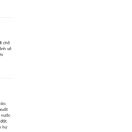
i chở
ình về
hi
báo,
xuất
u nước
đất,
m hư