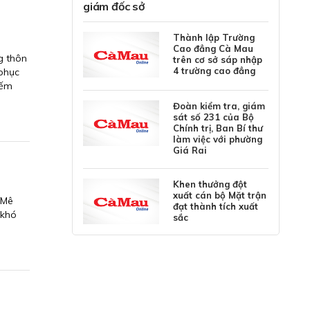
giám đốc sở
Thành lập Trường
Cao đẳng Cà Mau
g thôn
trên cơ sở sáp nhập
4 trường cao đẳng
 phục
iếm
Đoàn kiểm tra, giám
sát số 231 của Bộ
Chính trị, Ban Bí thư
làm việc với phường
Giá Rai
Khen thưởng đột
xuất cán bộ Mặt trận
 Mê
đạt thành tích xuất
khó
sắc