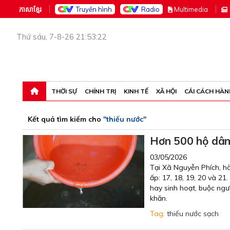
ភាសាខ្មែរ
Truyền hình
Radio
M
ultimedia
Thứ sáu, 7-8-26 21:53:22
THỜI SỰ
CHÍNH TRỊ
KINH TẾ
XÃ HỘI
CẢI CÁCH HÀN
Kết quả tìm kiếm cho
"thiếu nước"
Hơn 500 hộ dân 
03/05/2026
Tại Xã Nguyễn Phích, hà
ấp: 17, 18, 19, 20 và 2
hay sinh hoạt, buộc ngư
khăn.
Tag:
thiếu nước sạch