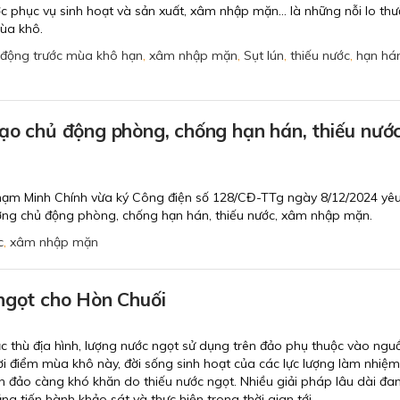
ớc phục vụ sinh hoạt và sản xuất, xâm nhập mặn... là những nỗi lo th
mùa khô.
động trước mùa khô hạn
,
xâm nhập mặn
,
Sụt lún
,
thiếu nước
,
hạn há
ạo chủ động phòng, chống hạn hán, thiếu nước
hạm Minh Chính vừa ký Công điện số 128/CĐ-TTg ngày 8/12/2024 yê
ơng chủ động phòng, chống hạn hán, thiếu nước, xâm nhập mặn.
c
,
xâm nhập mặn
ngọt cho Hòn Chuối
c thù địa hình, lượng nước ngọt sử dụng trên đảo phụ thuộc vào ngu
hời điểm mùa khô này, đời sống sinh hoạt của các lực lượng làm nhiệm
n đảo càng khó khăn do thiếu nước ngọt. Nhiều giải pháp lâu dài đa
g tiến hành khảo sát và thực hiện trong thời gian tới.