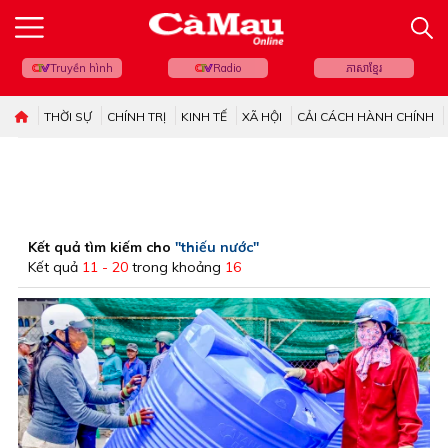
Truyền hình
Radio
ភាសាខ្មែរ
THỜI SỰ
CHÍNH TRỊ
KINH TẾ
XÃ HỘI
CẢI CÁCH HÀNH CHÍNH
Kết quả tìm kiếm cho
"thiếu nước"
Kết quả
11 - 20
trong khoảng
16