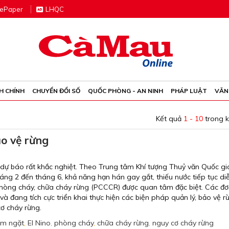
e
P
aper
LHQC
H CHÍNH
CHUYỂN ĐỔI SỐ
QUỐC PHÒNG - AN NINH
PHÁP LUẬT
VĂN
Kết quả
1 - 10
trong 
o vệ rừng
ự báo rất khắc nghiệt. Theo Trung tâm Khí tượng Thuỷ văn Quốc gi
háng 2 đến tháng 6, khả năng hạn hán gay gắt, thiếu nước tiếp tục diễ
 phòng cháy, chữa cháy rừng (PCCCR) được quan tâm đặc biệt. Các đơ
và đang tích cực triển khai thực hiện các biện pháp quản lý, bảo vệ r
cơ cháy rừng.
êm ngặt
,
El Nino
,
phòng cháy
,
chữa cháy rừng
,
nguy cơ cháy rừng