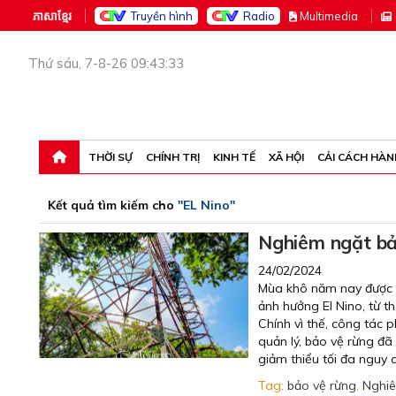
ភាសាខ្មែរ
Truyền hình
Radio
M
ultimedia
Thứ sáu, 7-8-26 09:43:33
THỜI SỰ
CHÍNH TRỊ
KINH TẾ
XÃ HỘI
CẢI CÁCH HÀN
Kết quả tìm kiếm cho
"EL Nino"
Nghiêm ngặt bả
24/02/2024
Mùa khô năm nay được d
ảnh hưởng El Nino, từ t
Chính vì thế, công tác
quản lý, bảo vệ rừng đã 
giảm thiểu tối đa nguy 
Tag:
bảo vệ rừng
,
Nghi