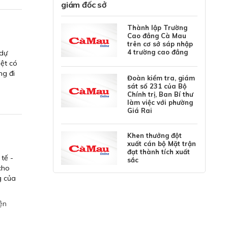
giám đốc sở
Thành lập Trường
Cao đẳng Cà Mau
trên cơ sở sáp nhập
4 trường cao đẳng
 dự
ệt có
ng đi
Đoàn kiểm tra, giám
sát số 231 của Bộ
Chính trị, Ban Bí thư
làm việc với phường
Giá Rai
Khen thưởng đột
xuất cán bộ Mặt trận
đạt thành tích xuất
 tế -
sắc
cho
g của
ện