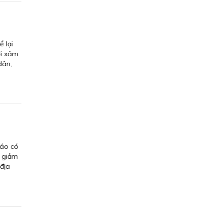
 lại
ới xâm
dân,
báo có
ể giảm
 địa