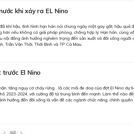
nước khi xảy ra EL Nino
đổi khí hậu, tình hình hạn hán nói chung ngày một gay gắt, hậu quả để
 hơn nếu không có giải pháp phòng, chống hợp lý. Hạn hán, cùng v
 nội đồng ảnh hưởng nghiêm trọng đến sản xuất và đời sống người 
nh, Trần Văn Thời, Thới Bình và TP Cà Mau.
 trước El Nino
n, tăng nguy cơ cháy rừng... là các mối đe doạ của đợt El Nino dự 
khô 2023-2024, với cường độ từ trung bình đến mạnh. Làm thế nào đ
ít ảnh hưởng đến đời sống là vấn đề các ngành chức năng, chính quyền