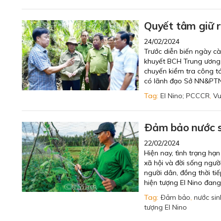
Quyết tâm giữ 
24/02/2024
Trước diễn biến ngày c
khuyết BCH Trung ương 
chuyến kiểm tra công t
có lãnh đạo Sở NN&PTNT
Tag:
El Nino; PCCCR
,
Vu
Ðảm bảo nước s
22/02/2024
Hiện nay, tình trạng hạn
xã hội và đời sống ngườ
người dân, đồng thời t
hiện tượng El Nino đang 
Tag:
Ðảm bảo
,
nước sin
tượng El Nino