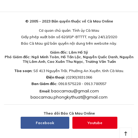
© 2005 - 2023 Bản quyền thuộc về Cà Mau Online
Cơ quan chủ quản: Tỉnh ủy Cà Mau
Giấy phép xuất bản số 620/GP-BTTTT, ngày 24/12/2020
Báo Cà Mau giữ bản quyền nội dung trên website này.
Giám đốc: Lâm Hồ Sỹ
Phó Giám đốc: Ngô Minh Toàn, Hồ Tấn Lộc, Nguyễn Quốc Danh, Nguyễn
Thị Lâm Anh, Cao Xuân Thu Ngọc, Trương Văn Tuấn
Tòa soạn:
Số 413 Nguyễn Trãi, Phường An Xuyên, tỉnh Cà Mau.
Điện thoại:
(0290)3831066
Ban Giám đốc:
0918.575228 - 0913.780557
baocamau@gmail.com
Email:
baocamau.phongkythuat@gmail.com
Theo dõi Báo Cà Mau Online
Facebook
Youtube