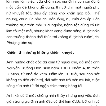
lặn vừa làm việc, vừa chăm sóc gia đình, con cái đã là
một vấn đề không dễ dàng, thì với chị, một người phụ
nữ khuyết tật, điều ấy càng khó khăn gấp bội. Thế
nhưng, chưa lúc nào chị nản lòng, nụ cười ấm áp luôn
thường trực trên môi. “Cái nghèo, bệnh tật cũng có lúc
làm tôi mệt mỏi, nhưng khát vọng được sống, được nhìn
con trưởng thành thôi thúc tôi không được bỏ cuộc”, chị
Phượng tâm sự.
Khiếm thị nhưng không khiếm khuyết
Ảnh hưởng chất độc da cam từ người cha, đôi mắt anh
Nguyễn Trường Hận, sinh năm 1980, Khóm 4, thị trấn
U Minh, từ nhỏ đã kém. Năm lên 10 tuổi, sau cơn sốt
không có tiền chữa trị, đôi mắt anh trở nên mù loà, cuộc
sống của anh từ đó ngập chìm trong bóng tối.
Anh kể, dù 2 mắt chẳng nhìn thấy nhưng mọi việc đơn
giản trong gia đình anh đều có thể làm được, bởi anh có