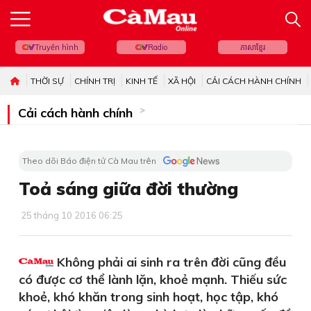
Truyền hình
Radio
ភាសាខ្មែរ
THỜI SỰ
CHÍNH TRỊ
KINH TẾ
XÃ HỘI
CẢI CÁCH HÀNH CHÍNH
Cải cách hành chính
Theo dõi Báo điện tử Cà Mau trên
Toả sáng giữa đời thường
25 tháng 10 2016 06:25
Không phải ai sinh ra trên đời cũng đều
có được cơ thể lành lặn, khoẻ mạnh. Thiếu sức
khoẻ, khó khăn trong sinh hoạt, học tập, khó