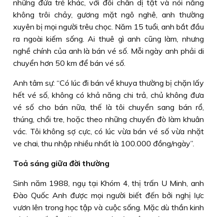
những đứa trẻ khác, với đôi chân dị tật và nói năng
không trôi chảy, gương mặt ngô nghê, anh thường
xuyên bị mọi người trêu chọc. Năm 15 tuổi, anh bắt đầu
ra ngoài kiếm sống. Ai thuê gì anh cũng làm, nhưng
nghề chính của anh là bán vé số. Mỗi ngày anh phải di
chuyển hơn 50 km để bán vé số.
Anh tâm sự: “Có lúc đi bán về khuya thường bị chặn lấy
hết vé số, không có khả năng chi trả, chủ không đưa
vé số cho bán nữa, thế là tôi chuyển sang bán rổ,
thúng, chổi tre, hoặc theo những chuyến đò làm khuân
vác. Tôi không sợ cực, có lúc vừa bán vé số vừa nhặt
ve chai, thu nhập nhiều nhất là 100.000 đồng/ngày”.
Toả sáng giữa đời thường
Sinh năm 1988, ngụ tại Khóm 4, thị trấn U Minh, anh
Ðào Quốc Anh được mọi người biết đến bởi nghị lực
vươn lên trong học tập và cuộc sống. Mặc dù thần kinh