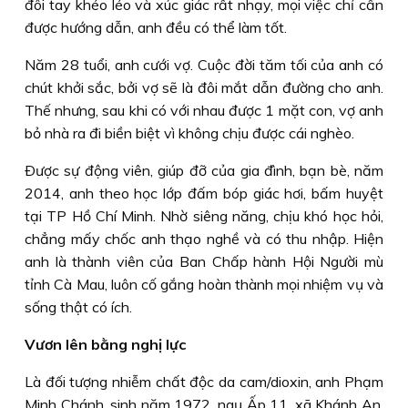
đôi tay khéo léo và xúc giác rất nhạy, mọi việc chỉ cần
được hướng dẫn, anh đều có thể làm tốt.
Năm 28 tuổi, anh cưới vợ. Cuộc đời tăm tối của anh có
chút khởi sắc, bởi vợ sẽ là đôi mắt dẫn đường cho anh.
Thế nhưng, sau khi có với nhau được 1 mặt con, vợ anh
bỏ nhà ra đi biền biệt vì không chịu được cái nghèo.
Ðược sự động viên, giúp đỡ của gia đình, bạn bè, năm
2014, anh theo học lớp đấm bóp giác hơi, bấm huyệt
tại TP Hồ Chí Minh. Nhờ siêng năng, chịu khó học hỏi,
chẳng mấy chốc anh thạo nghề và có thu nhập. Hiện
anh là thành viên của Ban Chấp hành Hội Người mù
tỉnh Cà Mau, luôn cố gắng hoàn thành mọi nhiệm vụ và
sống thật có ích.
Vươn lên bằng nghị lực
Là đối tượng nhiễm chất độc da cam/dioxin, anh Phạm
Minh Chánh, sinh năm 1972, ngụ Ấp 11, xã Khánh An,