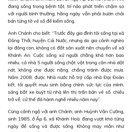
đang sống trong bệnh tật, trí não phát triển chậm so
với người bình thường, hằng ngày vẫn phải bươn chải
bán từng tờ vé số để kiếm sống.
Anh Chánh cho biết: “Trước đây gia đình tôi sống tại xã
Ðông Thới, huyện Cái Nước, nhưng do gia cảnh nghèo
lại đông con, không có đất sản xuất nên chuyển về xã
Khánh An. Cuộc sống xứ người chẳng khá hơn bao
nhiêu, cả nhà 5 người sống chật vật trong căn nhà dột
nát, không che được nắng, chẳng tránh được mưa.
Năm 2008, được Nhà nước hỗ trợ cấp nhà Ðại Ðoàn
kết, tôi quyết mưu sinh bằng chính sức lực của mình,
sáng bắt xe buýt từ nhà lên thị trấn bán vé số, chiều
trở về, cứ thế đã hành nghề nhiều năm nay”.
Cùng cảnh ngộ với anh Chánh, anh Huỳnh Văn Cường,
sinh 1985, ở Ấp 6, xã Khánh Hoà, đang vượt khó từng
ngày để sống và được sống. Không may mắn như