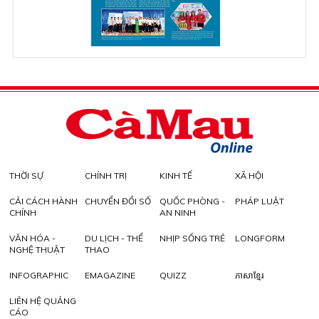
THỜI SỰ
CHÍNH TRỊ
KINH TẾ
XÃ HỘI
CẢI CÁCH HÀNH
CHUYỂN ĐỔI SỐ
QUỐC PHÒNG -
PHÁP LUẬT
CHÍNH
AN NINH
VĂN HÓA -
DU LỊCH - THỂ
NHỊP SỐNG TRẺ
LONGFORM
NGHỆ THUẬT
THAO
INFOGRAPHIC
EMAGAZINE
QUIZZ
ភាសាខ្មែរ
LIÊN HỆ QUẢNG
CÁO