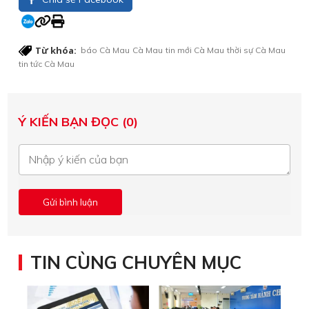
Từ khóa:
báo Cà Mau
Cà Mau
tin mới Cà Mau
thời sự Cà Mau
tin tức Cà Mau
Ý KIẾN BẠN ĐỌC (0)
TIN CÙNG CHUYÊN MỤC