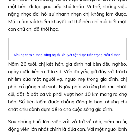
một bên, đi lại, giao tiếp khó khăn. Vì thế, những việc
nặng nhọc đòi hỏi sự nhanh nhẹn chị không làm được.
Mặc cảm với khiếm khuyết cơ thể nên chỉ mới biết mặt
con chữ chị đã thôi học.
Những tấm gương sáng người khuyết tật được trân trọng biểu dương.
Năm 26 tuổi, chị kết hôn, gia đình hai bên đều nghèo,
ngày cưới diễn ra đơn sơ. Vốn đã yếu, giờ đây với trách
nhiệm của một người vợ, người mẹ trong gia đình, chị
phải cố gắng mưu sinh. Ngày phải vô rừng hái rau, nhặt
củi, đặt lờ bắt cá và phải vượt hơn 10 km mang ra chợ
bán. Số tiền kiếm được chẳng đáng là bao, nhưng chị
chắt chiu dành dụm để lo cho cuộc sống gia đình.
Sau những buổi làm việc vất vả trở về nhà, niềm an ủi,
động viên lớn nhất chính là đứa con. Với một người lành