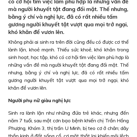
có cơ hội tìm việc làm phù hợp là những vấn đề
mà người khuyết tật đang đối mặt. Thế nhưng,
bằng ý chí và nghị lực, đã có rất nhiều tấm
gương người khuyết tật vượt qua mọi trở ngại,
khó khăn để vươn lên.
Không phải ai sinh ra trên đời cũng đều có được cơ thể
lành lặn, khoẻ mạnh. Thiếu sức khoẻ, khó khăn trong
sinh hoạt, học tập, khó có cơ hội tìm việc làm phù hợp là
những vấn đề mà người khuyết tật đang đối mặt. Thế
nhưng, bằng ý chí và nghị lực, đã có rất nhiều tấm
gương người khuyết tật vượt qua mọi trở ngại, khó
khăn để vươn lên.
Người phụ nữ giàu nghị lực
Sinh ra lành lặn như những đứa trẻ khác, nhưng đến
năm 7 tuổi, sau một cơn bạo bệnh khiến chị Trần Hồng
Phượng, Khóm 3, thị trấn U Minh, bị teo cơ ở chân; dây
thần kinh ở đốt sống cổ, cơ mặt thắt lại khiến môi lệch