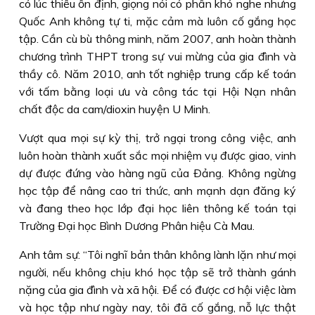
có lúc thiếu ổn định, giọng nói có phần khó nghe nhưng
Quốc Anh không tự ti, mặc cảm mà luôn cố gắng học
tập. Cần cù bù thông minh, năm 2007, anh hoàn thành
chương trình THPT trong sự vui mừng của gia đình và
thầy cô. Năm 2010, anh tốt nghiệp trung cấp kế toán
với tấm bằng loại ưu và công tác tại Hội Nạn nhân
chất độc da cam/dioxin huyện U Minh.
Vượt qua mọi sự kỳ thị, trở ngại trong công việc, anh
luôn hoàn thành xuất sắc mọi nhiệm vụ được giao, vinh
dự được đứng vào hàng ngũ của Ðảng. Không ngừng
học tập để nâng cao tri thức, anh mạnh dạn đăng ký
và đang theo học lớp đại học liên thông kế toán tại
Trường Ðại học Bình Dương Phân hiệu Cà Mau.
Anh tâm sự: “Tôi nghĩ bản thân không lành lặn như mọi
người, nếu không chịu khó học tập sẽ trở thành gánh
nặng của gia đình và xã hội. Ðể có được cơ hội việc làm
và học tập như ngày nay, tôi đã cố gắng, nỗ lực thật