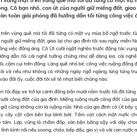
 vắng mặt trên vùng quê mà tôi đã từng có một vụ
ng. Cô bạn nhỏ, con út của người giữ miếng đất, giao 
oàn toàn giải phóng đã hướng dẫn tôi từng công việc
rên vùng quê mà tôi đã từng có một vụ mùa bỡ ngỡ trước t
 người giữ miếng đất, giao lại cho gia đình tôi sau ngày miền
ông việc đồng áng. Cô Út cười ngặt nghẽo trước động tác vụng 
hướng dẫn tôi cái nghề tưởng chừng như dễ dàng kia, cái ngh
i, cặm cụi trên đồng. Làng quê nhỏ bé, công việc ruộng đồng đ
 tôi và nếu như không có những ngày ngỡ ngàng, lúng túng tr
o đời ấy, cuộc đời tôi sẽ tẻ nhạt biết chừng nào.
n tôi đạp xe trở lại cánh đồng bốn mươi năm trước tôi đã từng
 mười công đất của gia đình. Miếng ruộng mười công đất của gia
 giờ cũng không còn là ruộng nữa. Nhà của gia đình cô Út bây g
mấy cây cột cặm bên bụi bình bát. Tấm vạt cách mặt nước c
e tám. Lợp, vừng lá chằm đốp, sàn bện bằng sậy với dây choạ
lỉnh kỉnh nồi nêu soong, chảo, bếp dầu, gia vị và vài can nước