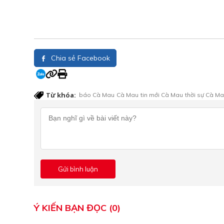
Chia sẻ Facebook
Từ khóa:
báo Cà Mau
Cà Mau
tin mới Cà Mau
thời sự Cà M
Ý KIẾN BẠN ĐỌC (0)