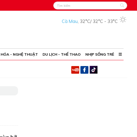
Cà Mau
,
32°C
/
32°C
-
33°C
 HÓA - NGHỆ THUẬT
DU LỊCH - THỂ THAO
NHỊP SỐNG TRẺ