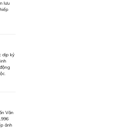
n lưu
nhiếp
 dịp kỷ
sinh
 động
ộc.
Cấn Văn
 1996
ếp ảnh