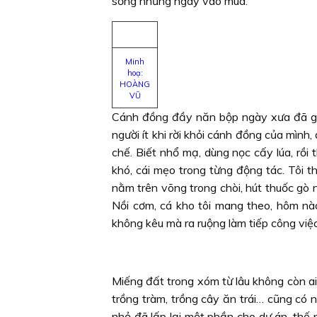
sống những ngày vào mùa.
Minh
hoạ:
HOÀNG
VŨ
Cánh đồng đầy năn bộp ngày xưa đã giú
người ít khi rời khỏi cánh đồng của mình
chế. Biết nhổ mạ, dùng nọc cấy lúa, rồi 
khó, cái mẹo trong từng động tác. Tôi th
nằm trên võng trong chòi, hút thuốc gò n
Nồi cơm, cá kho tôi mang theo, hôm nà
không kêu mà ra ruộng làm tiếp công việ
Miếng đất trong xóm từ lâu không còn ai
trồng tràm, trồng cây ăn trái… cũng có n
nhỏ đã lấp lại một phần cho dự án, thế 