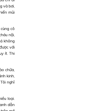
g và bơi,
hiển mũi
 cùng cô
háu nội,
 cá không
được với
y ít. Thi
ào chữa,
nh kinh,
Tôi nghĩ
ều loại.
 anh dẫn
 trên mớ