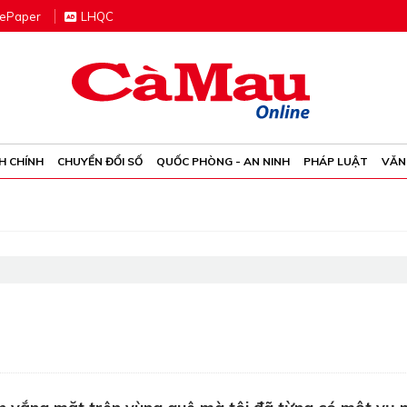
e
P
aper
LHQC
H CHÍNH
CHUYỂN ĐỔI SỐ
QUỐC PHÒNG - AN NINH
PHÁP LUẬT
VĂN