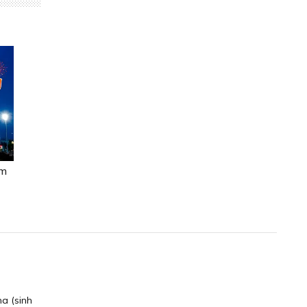
ăm
a (sinh