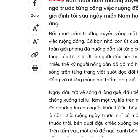
Bốn mươi năm thường xuyên
ngỡ trước từng công việc ruộng đồ
gia đình tôi sau ngày miền Nam h
áng.
+
Bốn mươi năm thường xuyên vắng mặt t
-
việc ruộng đồng. Cô bạn nhỏ, con út của
toàn giải phóng đã hướng dẫn tôi từng c
túng của tôi. Cô Út là người đầu tiên 
nhiêu thế kỷ người nông dân đã đổ mồ hô
sống trên từng trang viết suốt dọc đời
đồng và những mộng mơ thầm lặng tuổi và
Ngày đầu trở về sống ở làng quê, đầu tiê
chống xuồng tới lui, làm một vụ lúa trên
đã nhượng lại cho người khác từ lâu, bây
là căn chòi ruộng ngày trước, chỉ có 
thước thôi, bên dưới đậu chiếc xuồng b
Trên tấm vạt, một chỗ để ngủ, cạnh bên, 