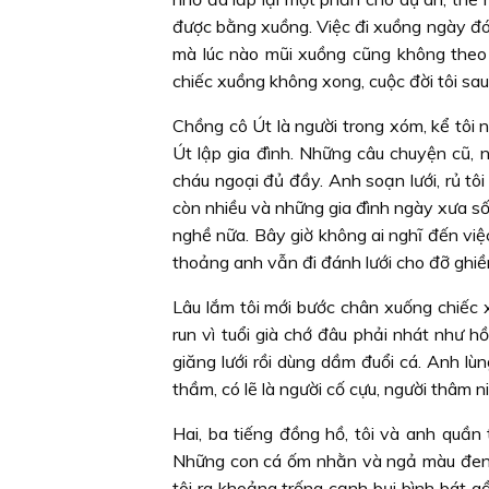
được bằng xuồng. Việc đi xuồng ngày đó vớ
mà lúc nào mũi xuồng cũng không theo ý 
chiếc xuồng không xong, cuộc đời tôi sau 
Chồng cô Út là người trong xóm, kể tôi
Út lập gia đình. Những câu chuyện cũ, n
cháu ngoại đủ đầy. Anh soạn lưới, rủ tôi
còn nhiều và những gia đình ngày xưa s
nghề nữa. Bây giờ không ai nghĩ đến việc
thoảng anh vẫn đi đánh lưới cho đỡ ghi
Lâu lắm tôi mới bước chân xuống chiếc 
run vì tuổi già chớ đâu phải nhát như h
giăng lưới rồi dùng dầm đuổi cá. Anh l
thầm, có lẽ là người cố cựu, người thâm n
Hai, ba tiếng đồng hồ, tôi và anh quần
Những con cá ốm nhằn và ngả màu đen 
tôi ra khoảng trống cạnh bụi bình bát g