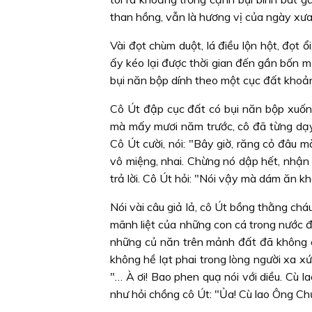
than hồng, vẫn là hương vị của ngày xưa
Vài đọt chùm duột, lá điều lộn hột, đọt ổ
ấy kéo lại được thời gian đến gần bốn 
bụi năn bộp dính theo một cục đất khoản
Cô Út đập cục đất có bụi năn bộp xuốn
mà mấy mươi năm trước, cô đã từng dạy
Cô Út cười, nói: "Bây giờ, răng cỏ đâu 
vô miệng, nhai. Chừng nó dập hết, nhận r
trả lời. Cô Út hỏi: "Nói vậy mà dám ăn k
Nói vài câu giả lả, cô Út bồng thằng chá
mãnh liệt của những con cá trong nước đ
những củ năn trên mảnh đất đã không 
không hề lạt phai trong lòng người xa x
"… À ơi! Bao phen quạ nói với diều. Cù l
như hỏi chồng cô Út: "Ủa! Cù lao Ông Chư