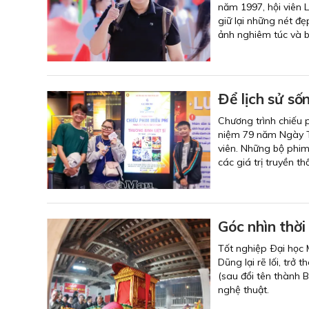
năm 1997, hội viên 
giữ lại những nét đẹ
ảnh nghiêm túc và b
Để lịch sử số
Chương trình chiếu 
niệm 79 năm Ngày Thư
viên. Những bộ phim 
các giá trị truyền 
Góc nhìn thời
Tốt nghiệp Ðại học
Dũng lại rẽ lối, tr
(sau đổi tên thành 
nghệ thuật.