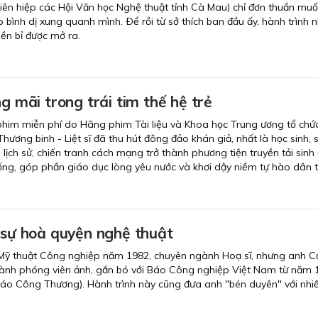
Liên hiệp các Hội Văn học Nghệ thuật tỉnh Cà Mau) chỉ đơn thuần muố
p bình dị xung quanh mình. Ðể rồi từ sở thích ban đầu ấy, hành trình 
ền bỉ được mở ra.
ng mãi trong trái tim thế hệ trẻ
phim miễn phí do Hãng phim Tài liệu và Khoa học Trung ương tổ chức
ơng binh - Liệt sĩ đã thu hút đông đảo khán giả, nhất là học sinh, 
lịch sử, chiến tranh cách mạng trở thành phương tiện truyền tải sinh
thống, góp phần giáo dục lòng yêu nước và khơi dậy niềm tự hào dân t
 sự hoà quyện nghệ thuật
 Mỹ thuật Công nghiệp năm 1982, chuyên ngành Hoạ sĩ, nhưng anh 
ở thành phóng viên ảnh, gắn bó với Báo Công nghiệp Việt Nam từ năm
Báo Công Thương). Hành trình này cũng đưa anh "bén duyên" với nhi