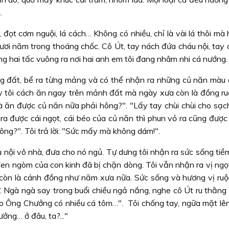
.
i, đọt cơm nguội, lá cách… Không có nhiều, chỉ là vài lá thôi mà
mươi năm trong thoáng chốc. Cô Út, tay nách đứa cháu nội, tay
g hai tấc vuông ra nơi hai anh em tôi đang nhâm nhi cá nướng.
g đất, bể ra từng mảng và có thể nhận ra những củ năn màu
 tôi cách ăn ngay trên mảnh đất mà ngày xưa còn là đồng ru
mà ăn được củ năn nữa phải hông?". "Lấy tay chùi chùi cho sạc
a được cái ngọt, cái béo của củ năn thì phun vỏ ra cũng được 
hông?". Tôi trả lời: "Sức mấy mà không dám!".
u nội vô nhà, đưa cho nó ngủ. Tự dưng tôi nhận ra sức sống ti
en ngòm của con kinh đã bị chặn dòng. Tôi vẫn nhận ra vị ngọt
còn là cánh đồng như năm xưa nữa. Sức sống và hương vị ru
ứ. Ngà ngà say trong buổi chiều ngả nắng, nghe cô Út ru thằng
ao Ông Chưởng có nhiều cá tôm…". Tôi chống tay, ngữa mặt lên 
ởng… ở đâu, ta?..."