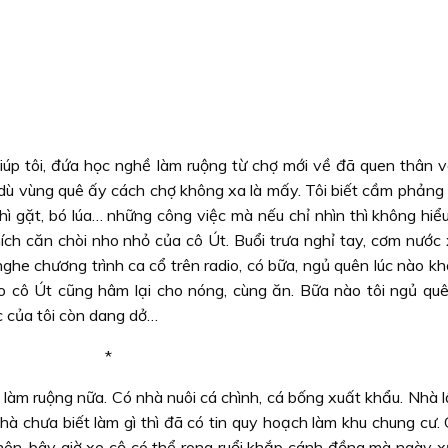
p tôi, đứa học nghề làm ruộng từ chợ mới về đã quen thân vớ
, dù vùng quê ấy cách chợ không xa là mấy. Tôi biết cầm phảng
thì gặt, bó lúa… những công việc mà nếu chỉ nhìn thì không hiểu
ích căn chòi nho nhỏ của cô Út. Buổi trưa nghỉ tay, cơm nước 
ghe chương trình ca cổ trên radio, có bữa, ngủ quên lúc nào kh
o cô Út cũng hâm lại cho nóng, cùng ăn. Bữa nào tôi ngủ quê
c của tôi còn dang dở…
*
 làm ruộng nữa. Có nhà nuôi cá chình, cá bống xuất khẩu. Nhà 
hà chưa biết làm gì thì đã có tin quy hoạch làm khu chung cư.
nên, bây giờ xe cộ có thể rong ruổi khắp cánh đồng mà ngày xư