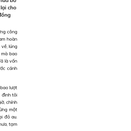
 mùa bỡ
lại cho
 đồng
ừng công
 Nam hoàn
về, lúng
ề mà bao
ã là vốn
ước cánh
 bao lượt
 đình tôi
iờ, chính
hừng một
i đỏ au.
 mưa, tạm