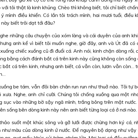
i tôi thật là kinh khủng. Chèo thì không biết, tôi chỉ biết chốn
mình điều khiển. Có lần tôi trách mình, hai mươi tuổi, điều k
này biết trôi dạt tới đâu?
 nghe những câu chuyện của xóm làng và cái duyên của anh khi
hưng anh kể vì biết tôi muốn nghe, giờ đây, anh và Út đã có c
 xuống chiếc xuồng cũ đi đuổi cá. Anh nói, kinh chặn dòng rồi,
ống bằng cách đánh bắt cá trên kinh này cũng không còn sống 
 bắt cá trên kinh, nhưng anh biết, cá vẫn còn, lươn vẫn còn… tu
ền…
xuồng be tám, vẫn đôi bàn chân run run như thuở nào. Tôi tự b
ồi xưa. Nghe, anh chỉ cười. Chúng tôi chống xuồng qua một nhá
ùng sục vào những bờ sậy ngã mình, trắng bông trên mặt nước. 
iên sống bên dòng kinh này nên anh biết từng loại cá ở nơi nào.
 thảo suốt một khúc sông và gỡ lưới được chừng hơn ký cá, nhi
như màu của dòng kinh ứ nước. Ðể nguyên bộ dạng như vậy
ần ao, quơ mấy khúc củi tràm, nhóm lửa. Mọi loại cá đều nướng