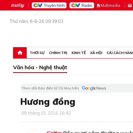
ភាសាខ្មែរ
Truyền hình
Radio
M
ultimedia
Thứ năm, 6-8-26 09:39:03
THỜI SỰ
CHÍNH TRỊ
KINH TẾ
XÃ HỘI
CẢI CÁCH HÀN
Văn hóa - Nghệ thuật
Theo dõi Báo điện tử Cà Mau trên
Hương đồng
08 tháng 01 2016 16:42