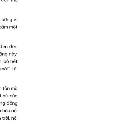
 hương vị
 cầm một
 đen đen
ộng này.
h, bỏ hết
mà!", tôi
ềm tàn mà
 bùi của
ộng đồng
 cháu nội
trời, nói