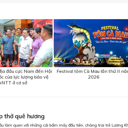
địa đầu cực Nam đến Hội
Festival tôm Cà Mau lần thứ II n
ốc của lực lượng bảo vệ
2026
ANTT ở cơ sở
p thở quê hương
ầu làm quen với những cái bấm máy đầu tiên, chàng trai trẻ Lương Kh