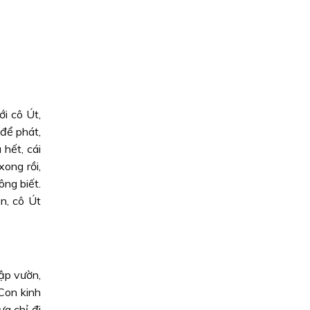
i cô Út,
 để phát,
 hết, cái
xong rồi,
ông biết.
n, cô Út
lập vườn,
 Con kinh
a chỉ đi