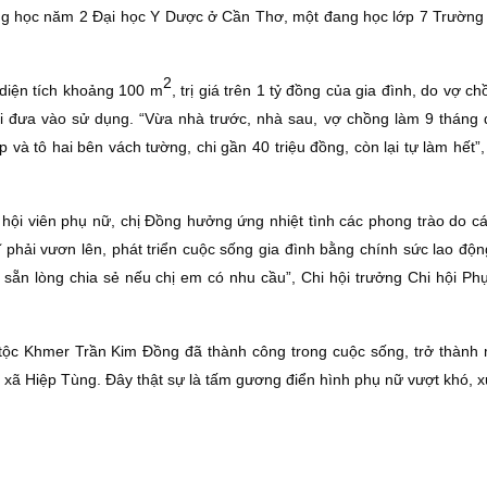
đang học năm 2 Ðại học Y Dược ở Cần Thơ, một đang học lớp 7 Trườn
2
i diện tích khoảng 100 m
, trị giá trên 1 tỷ đồng của gia đình, do vợ ch
i đưa vào sử dụng. “Vừa nhà trước, nhà sau, vợ chồng làm 9 tháng 
à tô hai bên vách tường, chi gần 40 triệu đồng, còn lại tự làm hết”,
rò hội viên phụ nữ, chị Ðồng hưởng ứng nhiệt tình các phong trào do c
phải vươn lên, phát triển cuộc sống gia đình bằng chính sức lao động
, sẵn lòng chia sẻ nếu chị em có nhu cầu”, Chi hội trưởng Chi hội Ph
 tộc Khmer Trần Kim Ðồng đã thành công trong cuộc sống, trở thành 
 xã Hiệp Tùng. Ðây thật sự là tấm gương điển hình phụ nữ vượt khó, 