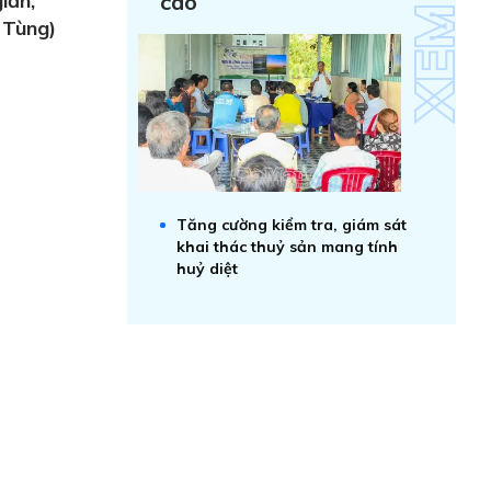
iản,
cao
 Tùng)
Tăng cường kiểm tra, giám sát
khai thác thuỷ sản mang tính
huỷ diệt