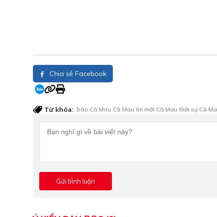
Chia sẻ Facebook
Từ khóa:
báo Cà Mau
Cà Mau
tin mới Cà Mau
thời sự Cà M