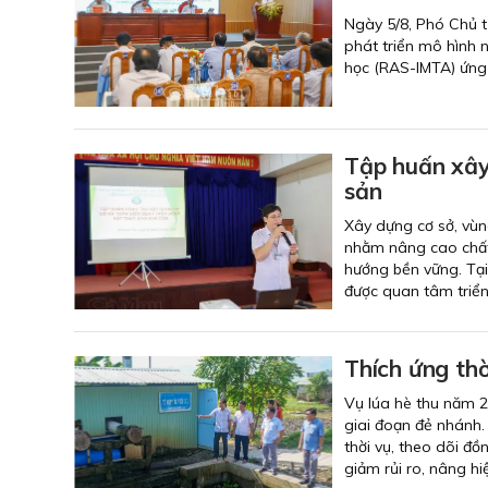
Ngày 5/8, Phó Chủ t
phát triển mô hình 
học (RAS-IMTA) ứng 
Tập huấn xây
sản
Xây dựng cơ sở, vùn
nhằm nâng cao chất 
hướng bền vững. Tại
được quan tâm triển
Thích ứng thờ
Vụ lúa hè thu năm 2
giai đoạn đẻ nhánh. 
thời vụ, theo dõi đ
giảm rủi ro, nâng hi