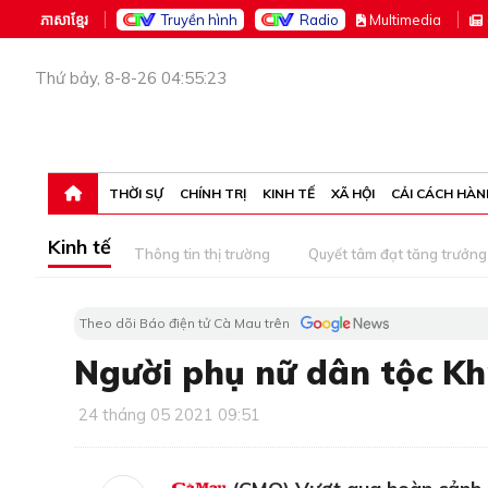
ភាសាខ្មែរ
Truyền hình
Radio
M
ultimedia
Thứ bảy, 8-8-26 04:55:23
THỜI SỰ
CHÍNH TRỊ
KINH TẾ
XÃ HỘI
CẢI CÁCH HÀN
Kinh tế
Thông tin thị trường
Quyết tâm đạt tăng trưởng
Theo dõi Báo điện tử Cà Mau trên
Người phụ nữ dân tộc Kh
24 tháng 05 2021 09:51