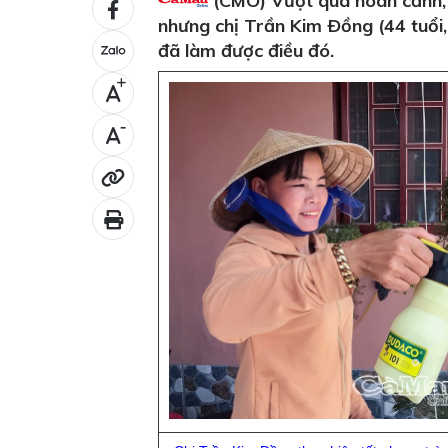
(CMO) Vượt qua hoàn cảnh, v
nhưng chị Trần Kim Ðồng (44 tuổi,
đã làm được điều đó.
+
-