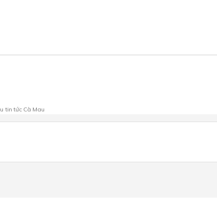
au
tin tức Cà Mau