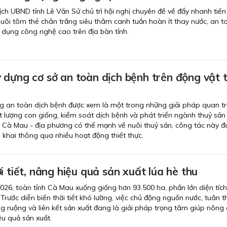
ịch UBND tỉnh Lê Văn Sử chủ trì hội nghị chuyên đề về đẩy nhanh tiến
nuôi tôm thẻ chân trắng siêu thâm canh tuần hoàn ít thay nước, an t
dụng công nghệ cao trên địa bàn tỉnh.
 dựng cơ sở an toàn dịch bệnh trên động vật 
g an toàn dịch bệnh được xem là một trong những giải pháp quan t
lượng con giống, kiểm soát dịch bệnh và phát triển ngành thuỷ sản
 Cà Mau - địa phương có thế mạnh về nuôi thuỷ sản, công tác này 
 khai thông qua nhiều hoạt động thiết thực.
i tiết, nâng hiệu quả sản xuất lúa hè thu
026, toàn tỉnh Cà Mau xuống giống hơn 93.500 ha, phần lớn diện tíc
Trước diễn biến thời tiết khó lường, việc chủ động nguồn nước, tuân th
ồng ruộng và liên kết sản xuất đang là giải pháp trọng tâm giúp nông
ệu quả sản xuất.