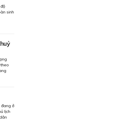
 độ
oàn sinh
thuỷ
rọng
 theo
đang
h đang ở
ủ lịch
 dân