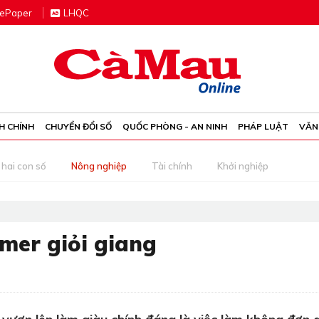
e
P
aper
LHQC
H CHÍNH
CHUYỂN ĐỔI SỐ
QUỐC PHÒNG - AN NINH
PHÁP LUẬT
VĂN
 hai con số
Nông nghiệp
Tài chính
Khởi nghiệp
mer giỏi giang