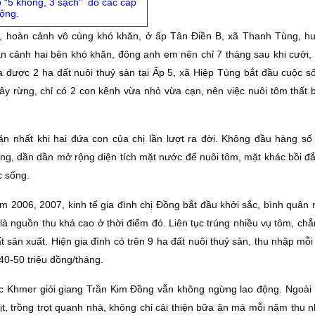
o “5 không, 3 sạch” do các cấp
ộng.
ông, hoàn cảnh vô cùng khó khăn, ở ấp Tân Ðiền B, xã Thanh Tùng, 
àn cảnh hai bên khó khăn, đông anh em nên chỉ 7 tháng sau khi cưới,
 được 2 ha đất nuôi thuỷ sản tại Ấp 5, xã Hiệp Tùng bắt đầu cuộc số
cây rừng, chỉ có 2 con kênh vừa nhỏ vừa cạn, nên việc nuôi tôm thất 
n nhất khi hai đứa con của chị lần lượt ra đời. Không đầu hàng số
ơng, dần dần mở rộng diện tích mặt nước để nuôi tôm, mặt khác bồi đ
c sống.
 2006, 2007, kinh tế gia đình chị Ðồng bắt đầu khởi sắc, bình quân 
 là nguồn thu khá cao ở thời điểm đó. Liên tục trúng nhiều vụ tôm, c
t sản xuất. Hiện gia đình có trên 9 ha đất nuôi thuỷ sản, thu nhập mỗ
 40-50 triệu đồng/tháng.
c Khmer giỏi giang Trần Kim Ðồng vẫn không ngừng lao động. Ngoài 
ịt, trồng trọt quanh nhà, không chỉ cải thiện bữa ăn mà mỗi năm thu 