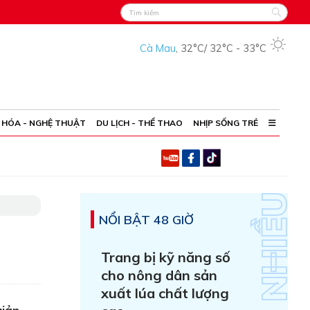
Cà Mau
,
32°C
/
32°C
-
33°C
 HÓA - NGHỆ THUẬT
DU LỊCH - THỂ THAO
NHỊP SỐNG TRẺ
NỔI BẬT 48 GIỜ
Trang bị kỹ năng số
cho nông dân sản
xuất lúa chất lượng