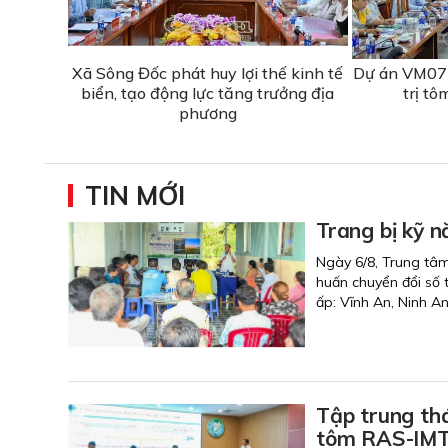
Xã Sông Đốc phát huy lợi thế kinh tế
Dự án VM077
biển, tạo động lực tăng trưởng địa
trị tô
phương
TIN MỚI
Trang bị kỹ n
Ngày 6/8, Trung tâm
huấn chuyển đổi số 
ấp: Vĩnh An, Ninh A
Tập trung thá
tôm RAS-IMT