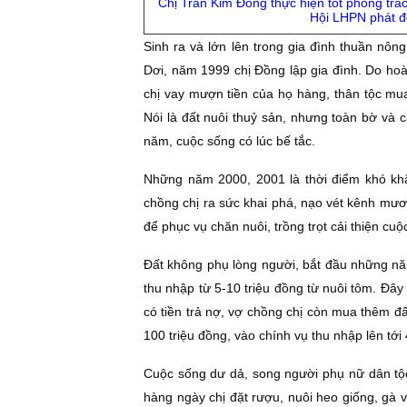
Chị Trần Kim Ðồng thực hiện tốt phong trà
Hội LHPN phát đ
Sinh ra và lớn lên trong gia đình thuần n
Dơi, năm 1999 chị Ðồng lập gia đình. Do ho
chị vay mượn tiền của họ hàng, thân tộc mua
Nói là đất nuôi thuỷ sản, nhưng toàn bờ và 
năm, cuộc sống có lúc bế tắc.
Những năm 2000, 2001 là thời điểm khó khă
chồng chị ra sức khai phá, nạo vét kênh mư
để phục vụ chăn nuôi, trồng trọt cải thiện cuộ
Ðất không phụ lòng người, bắt đầu những năm
thu nhập từ 5-10 triệu đồng từ nuôi tôm. Ðây
có tiền trả nợ, vợ chồng chị còn mua thêm đấ
100 triệu đồng, vào chính vụ thu nhập lên tới
Cuộc sống dư dả, song người phụ nữ dân tộ
hàng ngày chị đặt rượu, nuôi heo giống, gà v