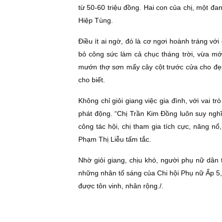
từ 50-60 triệu đồng. Hai con của chị, một 
Hiệp Tùng.
Ðiều ít ai ngờ, đó là cơ ngơi hoành tráng vớ
bỏ công sức làm cả chục tháng trời, vừa mớ
mướn thợ sơn mấy cây cột trước cửa cho đẹp v
cho biết.
Không chỉ giỏi giang việc gia đình, với vai t
phát động. “Chị Trần Kim Ðồng luôn suy nghĩ 
công tác hội, chị tham gia tích cực, năng nổ
Phạm Thị Liễu tấm tắc.
Nhờ giỏi giang, chịu khó, người phụ nữ dân
những nhân tố sáng của Chi hội Phụ nữ Ấp 5,
được tôn vinh, nhân rộng./.