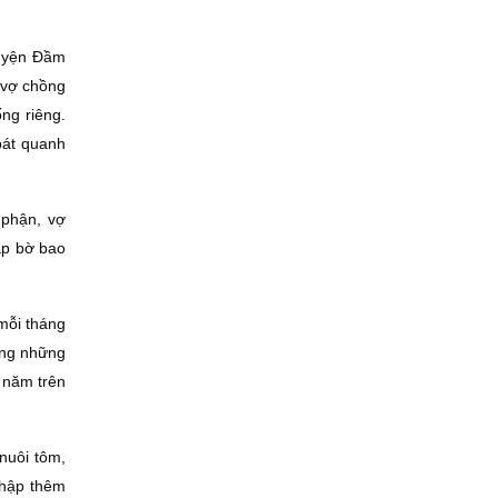
huyện Ðầm
 vợ chồng
ng riêng.
bát quanh
 phận, vợ
ắp bờ bao
mỗi tháng
hẳng những
i năm trên
nuôi tôm,
nhập thêm