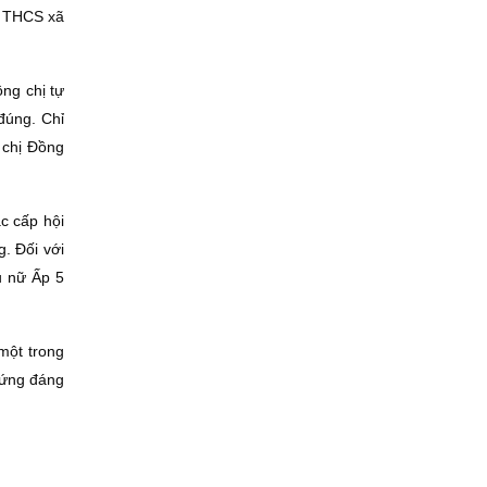
g THCS xã
ồng chị tự
đúng. Chỉ
 chị Ðồng
ác cấp hội
. Ðối với
ụ nữ Ấp 5
một trong
xứng đáng