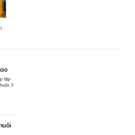
h
n
cao
ớp tập
thuộc 3
nuôi