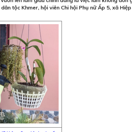
ươn lên làm giàu chính đáng là việc làm không đơn g
 dân tộc Khmer, hội viên Chi hội Phụ nữ Ấp 5, xã Hiệp