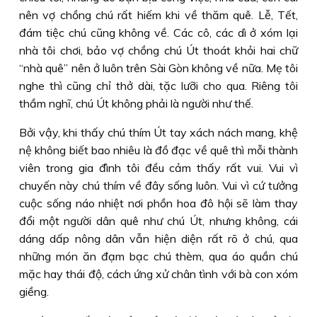
nên vợ chồng chú rất hiếm khi về thăm quê. Lễ, Tết,
đám tiệc chú cũng không về. Các cô, các dì ở xóm lại
nhà tôi chơi, bảo vợ chồng chú Út thoát khỏi hai chữ
“nhà quê” nên ở luôn trên Sài Gòn không về nữa. Mẹ tôi
nghe thì cũng chỉ thở dài, tặc lưỡi cho qua. Riêng tôi
thầm nghĩ, chú Út không phải là người như thế.
Bởi vậy, khi thấy chú thím Út tay xách nách mang, khệ
nệ không biết bao nhiêu là đồ đạc về quê thì mỗi thành
viên trong gia đình tôi đều cảm thấy rất vui. Vui vì
chuyến này chú thím về đây sống luôn. Vui vì cứ tưởng
cuộc sống náo nhiệt nơi phồn hoa đô hội sẽ làm thay
đổi một người dân quê như chú Út, nhưng không, cái
dáng dấp nông dân vẫn hiện diện rất rõ ở chú, qua
những món ăn đạm bạc chú thèm, qua áo quần chú
mặc hay thái độ, cách ứng xử chân tình với bà con xóm
giềng.