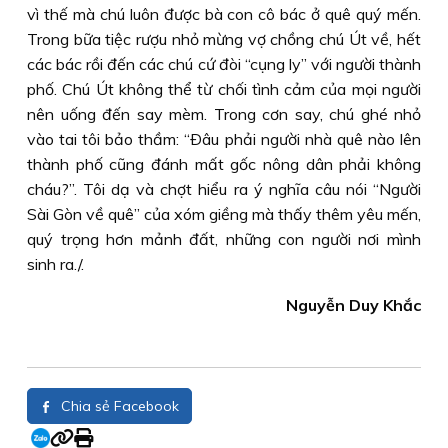
vì thế mà chú luôn được bà con cô bác ở quê quý mến.
Trong bữa tiệc rượu nhỏ mừng vợ chồng chú Út về, hết
các bác rồi đến các chú cứ đòi “cụng ly” với người thành
phố. Chú Út không thể từ chối tình cảm của mọi người
nên uống đến say mèm. Trong cơn say, chú ghé nhỏ
vào tai tôi bảo thầm: “Ðâu phải người nhà quê nào lên
thành phố cũng đánh mất gốc nông dân phải không
cháu?”. Tôi dạ và chợt hiểu ra ý nghĩa câu nói “Người
Sài Gòn về quê” của xóm giềng mà thấy thêm yêu mến,
quý trọng hơn mảnh đất, những con người nơi mình
sinh ra./.
Nguyễn Duy Khắc
Chia sẻ Facebook