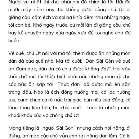
Người vui nhất thì khỏi phải nói đó chính là tôi. Bởi đã
mười mấy năm nay, tôi không được cùng chú Út đi
giăng câu, cắm ếch và soi ba khía đêm như những ngày
tôi còn bé. Nhớ ngày trước, cứ mỗi lần đi giăng câu, chú
hay kể chuyện ngày xửa ngày xưa để tôi nghe cho đỡ
buồn.
Về quê, chú Út nói với má tôi thèm được ăn những món
dân dã của quê nhà. Má tôi cười: “Dân Sài Gòn về quê
ăn đạm bạc, dân dã có chịu được không đó?”. Hỏi vậy
thôi chứ má tôi thừa biết phải nấu những món gì cho
các bữa ăn sắp tới. “Thực đơn” đã được má lên sẵn
trong đầu. Nào là ếch đồng nướng mọi, cá lóc nướng
trui, canh chua cá rô nấu trái giác, bún riêu cua đồng, cá
lòng tong kho tiêu, ba khía muối… toàn là những món
khoái khẩu của vợ chồng chú Út.
Mang tiếng là “người Sài Gòn” nhưng cách nói năng, đi
đứng, ăn mặc của chú vẫn còn rặt nông dân lắm. Có lẽ