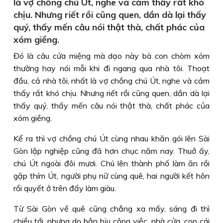
là vợ chồng chú Út, nghe và cảm thấy rất khó
chịu. Nhưng riết rồi cũng quen, dần dà lại thấy
quý, thấy mến câu nói thật thà, chất phác của
xóm giềng.
Đó là câu cửa miệng mà dạo này bà con chòm xóm
thường hay nói mỗi khi đi ngang qua nhà tôi. Thoạt
đầu, cả nhà tôi, nhất là vợ chồng chú Út, nghe và cảm
thấy rất khó chịu. Nhưng riết rồi cũng quen, dần dà lại
thấy quý, thấy mến câu nói thật thà, chất phác của
xóm giềng.
Kể ra thì vợ chồng chú Út cùng nhau khăn gói lên Sài
Gòn lập nghiệp cũng đã hơn chục năm nay. Thuở ấy,
chú Út ngoài đôi mươi. Chú lên thành phố làm ăn rồi
gặp thím Út, người phụ nữ cùng quê, hai người kết hôn
rồi quyết ở trên đấy làm giàu.
Từ Sài Gòn về quê cũng chẳng xa mấy, sáng đi thì
chiều tới, nhưng do bận bịu công việc, nhà cửa, con cái