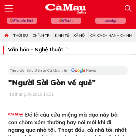
Truyền hình
Radio
ភាសាខ្មែរ
THỜI SỰ
CHÍNH TRỊ
KINH TẾ
XÃ HỘI
CẢI CÁCH HÀNH CHÍNH
Văn hóa - Nghệ thuật
Theo dõi Báo điện tử Cà Mau trên
"Người Sài Gòn về quê"
18 tháng 08 2016 15:31
Đó là câu cửa miệng mà dạo này bà
con chòm xóm thường hay nói mỗi khi đi
ngang qua nhà tôi. Thoạt đầu, cả nhà tôi, nhất