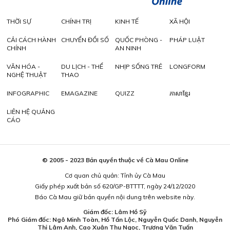
THỜI SỰ
CHÍNH TRỊ
KINH TẾ
XÃ HỘI
CẢI CÁCH HÀNH
CHUYỂN ĐỔI SỐ
QUỐC PHÒNG -
PHÁP LUẬT
CHÍNH
AN NINH
VĂN HÓA -
DU LỊCH - THỂ
NHỊP SỐNG TRẺ
LONGFORM
NGHỆ THUẬT
THAO
INFOGRAPHIC
EMAGAZINE
QUIZZ
ភាសាខ្មែរ
LIÊN HỆ QUẢNG
CÁO
© 2005 - 2023 Bản quyền thuộc về Cà Mau Online
Cơ quan chủ quản: Tỉnh ủy Cà Mau
Giấy phép xuất bản số 620/GP-BTTTT, ngày 24/12/2020
Báo Cà Mau giữ bản quyền nội dung trên website này.
Giám đốc: Lâm Hồ Sỹ
Phó Giám đốc: Ngô Minh Toàn, Hồ Tấn Lộc, Nguyễn Quốc Danh, Nguyễn
Thị Lâm Anh, Cao Xuân Thu Ngọc, Trương Văn Tuấn