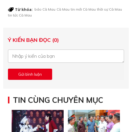
Từ khóa:
báo Cà Mau
Cà Mau
tin mới Cà Mau
thời sự Cà Mau
tin tức Cà Mau
Ý KIẾN BẠN ĐỌC (0)
TIN CÙNG CHUYÊN MỤC