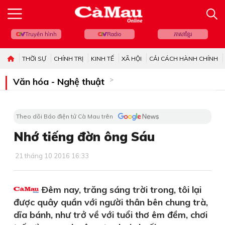
Truyền hình
Radio
ភាសាខ្មែរ
THỜI SỰ
CHÍNH TRỊ
KINH TẾ
XÃ HỘI
CẢI CÁCH HÀNH CHÍNH
Văn hóa - Nghệ thuật
Theo dõi Báo điện tử Cà Mau trên
Nhớ tiếng đờn ông Sáu
21 tháng 10 2016 16:33
Ðêm nay, trăng sáng trời trong, tôi lại
được quây quần với người thân bên chung trà,
dĩa bánh, như trở về với tuổi thơ êm đềm, chơi