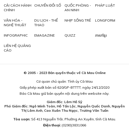
CẢI CÁCH HÀNH
CHUYỂN ĐỔI SỐ
QUỐC PHÒNG -
PHÁP LUẬT
CHÍNH
AN NINH
VĂN HÓA -
DU LỊCH - THỂ
NHỊP SỐNG TRẺ
LONGFORM
NGHỆ THUẬT
THAO
INFOGRAPHIC
EMAGAZINE
QUIZZ
ភាសាខ្មែរ
LIÊN HỆ QUẢNG
CÁO
© 2005 - 2023 Bản quyền thuộc về Cà Mau Online
Cơ quan chủ quản: Tỉnh ủy Cà Mau
Giấy phép xuất bản số 620/GP-BTTTT, ngày 24/12/2020
Báo Cà Mau giữ bản quyền nội dung trên website này.
Giám đốc: Lâm Hồ Sỹ
Phó Giám đốc: Ngô Minh Toàn, Hồ Tấn Lộc, Nguyễn Quốc Danh, Nguyễn
Thị Lâm Anh, Cao Xuân Thu Ngọc, Trương Văn Tuấn
Tòa soạn:
Số 413 Nguyễn Trãi, Phường An Xuyên, tỉnh Cà Mau.
Điện thoại:
(0290)3831066