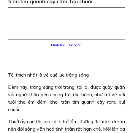
trốn tìm quanh cây rơm, bụi chuối…
Minh hoạ: Hoàng Vũ
Tôi thích nhất là về quê lúc trăng sáng.
Ðêm nay, trăng sáng trời trong, tôi lại được quây quần
với người thân bên chung trà, dĩa bánh, như trở về với
tuổi thơ êm đềm, chơi trốn tìm quanh cây rơm, bụi
chuối…
Thuở ấy quê tôi còn cách trở lắm, đường đi lại khó khăn
nên đời sống văn hoá tinh thần rất hạn chế. Mỗi lần ba