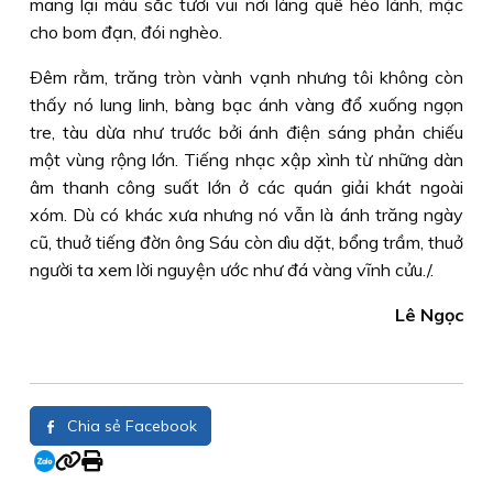
mang lại màu sắc tươi vui nơi làng quê hẻo lánh, mặc
cho bom đạn, đói nghèo.
Ðêm rằm, trăng tròn vành vạnh nhưng tôi không còn
thấy nó lung linh, bàng bạc ánh vàng đổ xuống ngọn
tre, tàu dừa như trước bởi ánh điện sáng phản chiếu
một vùng rộng lớn. Tiếng nhạc xập xình từ những dàn
âm thanh công suất lớn ở các quán giải khát ngoài
xóm. Dù có khác xưa nhưng nó vẫn là ánh trăng ngày
cũ, thuở tiếng đờn ông Sáu còn dìu dặt, bổng trầm, thuở
người ta xem lời nguyện ước như đá vàng vĩnh cửu./.
Lê Ngọc
Chia sẻ Facebook