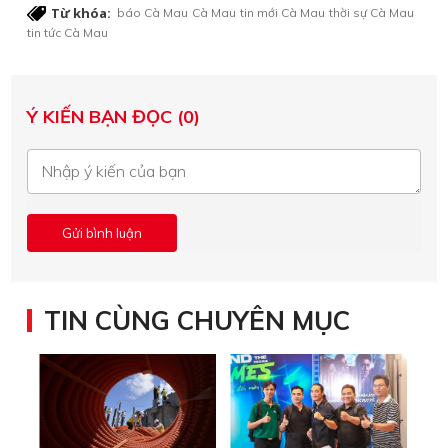
Từ khóa:
báo Cà Mau
Cà Mau
tin mới Cà Mau
thời sự Cà Mau
tin tức Cà Mau
Ý KIẾN BẠN ĐỌC (0)
TIN CÙNG CHUYÊN MỤC