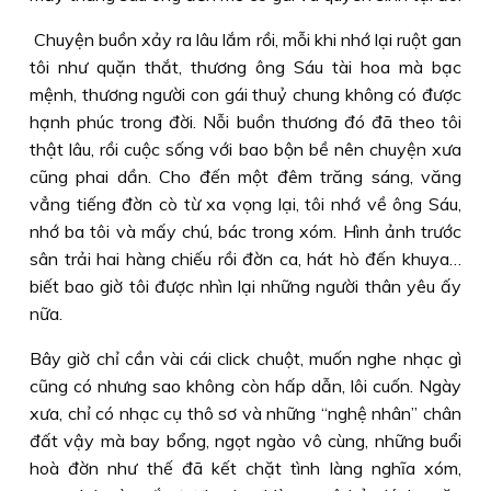
Chuyện buồn xảy ra lâu lắm rồi, mỗi khi nhớ lại ruột gan
tôi như quặn thắt, thương ông Sáu tài hoa mà bạc
mệnh, thương người con gái thuỷ chung không có được
hạnh phúc trong đời. Nỗi buồn thương đó đã theo tôi
thật lâu, rồi cuộc sống với bao bộn bề nên chuyện xưa
cũng phai dần. Cho đến một đêm trăng sáng, văng
vẳng tiếng đờn cò từ xa vọng lại, tôi nhớ về ông Sáu,
nhớ ba tôi và mấy chú, bác trong xóm. Hình ảnh trước
sân trải hai hàng chiếu rồi đờn ca, hát hò đến khuya…
biết bao giờ tôi được nhìn lại những người thân yêu ấy
nữa.
Bây giờ chỉ cần vài cái click chuột, muốn nghe nhạc gì
cũng có nhưng sao không còn hấp dẫn, lôi cuốn. Ngày
xưa, chỉ có nhạc cụ thô sơ và những “nghệ nhân” chân
đất vậy mà bay bổng, ngọt ngào vô cùng, những buổi
hoà đờn như thế đã kết chặt tình làng nghĩa xóm,