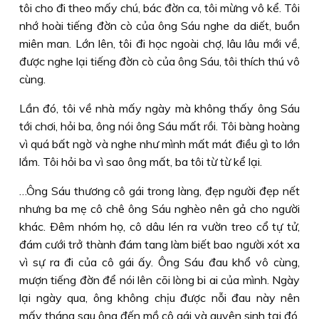
tôi cho đi theo mấy chú, bác đờn ca, tôi mừng vô kể. Tôi
nhớ hoài tiếng đờn cò của ông Sáu nghe da diết, buồn
miên man. Lớn lên, tôi đi học ngoài chợ, lâu lâu mới về,
được nghe lại tiếng đờn cò của ông Sáu, tôi thích thú vô
cùng.
Lần đó, tôi về nhà mấy ngày mà không thấy ông Sáu
tới chơi, hỏi ba, ông nói ông Sáu mất rồi. Tôi bàng hoàng
vì quá bất ngờ và nghe như mình mất mát điều gì to lớn
lắm. Tôi hỏi ba vì sao ông mất, ba tôi từ từ kể lại.
…Ông Sáu thương cô gái trong làng, đẹp người đẹp nết
nhưng ba mẹ cô chê ông Sáu nghèo nên gả cho người
khác. Ðêm nhóm họ, cô dâu lén ra vườn treo cổ tự tử,
đám cưới trở thành đám tang làm biết bao người xót xa
vì sự ra đi của cô gái ấy. Ông Sáu đau khổ vô cùng,
mượn tiếng đờn để nói lên cõi lòng bi ai của mình. Ngày
lại ngày qua, ông không chịu được nỗi đau này nên
mấy tháng sau ông đến mồ cô gái và quyên sinh tại đó.