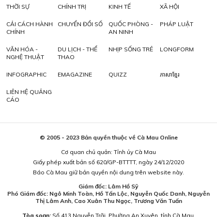
THỜI SỰ
CHÍNH TRỊ
KINH TẾ
XÃ HỘI
CẢI CÁCH HÀNH
CHUYỂN ĐỔI SỐ
QUỐC PHÒNG -
PHÁP LUẬT
CHÍNH
AN NINH
VĂN HÓA -
DU LỊCH - THỂ
NHỊP SỐNG TRẺ
LONGFORM
NGHỆ THUẬT
THAO
INFOGRAPHIC
EMAGAZINE
QUIZZ
ភាសាខ្មែរ
LIÊN HỆ QUẢNG
CÁO
© 2005 - 2023 Bản quyền thuộc về Cà Mau Online
Cơ quan chủ quản: Tỉnh ủy Cà Mau
Giấy phép xuất bản số 620/GP-BTTTT, ngày 24/12/2020
Báo Cà Mau giữ bản quyền nội dung trên website này.
Giám đốc: Lâm Hồ Sỹ
Phó Giám đốc: Ngô Minh Toàn, Hồ Tấn Lộc, Nguyễn Quốc Danh, Nguyễn
Thị Lâm Anh, Cao Xuân Thu Ngọc, Trương Văn Tuấn
Tòa soạn:
Số 413 Nguyễn Trãi, Phường An Xuyên, tỉnh Cà Mau.