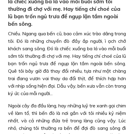
là chiếc xuồng ba lá vào mỗi buổi sớm tôi
thường đi chợ với mẹ. Hay tiếng chí choé của
lũ bạn trốn ngủ trưa để ngụp lặn tắm ngoài
bến sông.
Chiều. Ngang qua bến cũ, bao cảm xúc trào dâng trong
tôi. Ðó là những chuyến đò đầy ắp người, ì ạch chở
khách sang sông. Ðó là chiếc xuồng ba lá vào mỗi buổi
sớm tôi thường đi chợ với mẹ. Hay tiếng chí choé của lũ
bạn trốn ngủ trưa để ngụp lặn tắm ngoài bến sông.
Quê tôi bây giờ đã thay đổi nhiều, tựa như một chàng
trai đang vươn vai thay da đổi thịt, để thích hợp hơn
với nhịp sống hiện đại. Dẫu vậy, bến xưa vẫn còn trong
ký ức của mỗi người...
Ngoài cây đa đầu làng, hay những luỹ tre xanh gọi chim
về làm tổ, thì bến đò là nơi gắn với tôi nhiều kỷ niệm
nhất, và cả những đứa trẻ trong làng cũng vậy. Lúc
nhỏ, chúng tôi thường ra bến để đợi đò sang sông đi