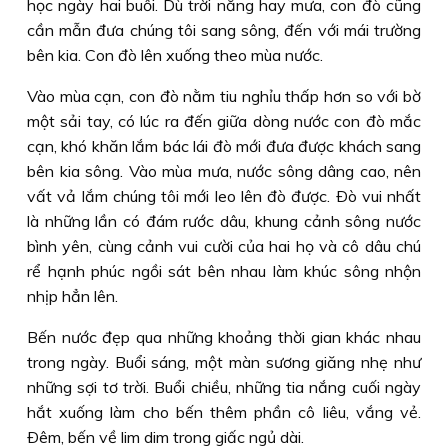
học ngày hai buổi. Dù trời nắng hay mưa, con đò cũng
cần mẫn đưa chúng tôi sang sông, đến với mái trường
bên kia. Con đò lên xuống theo mùa nước.
Vào mùa cạn, con đò nằm tiu nghỉu thấp hơn so với bờ
một sải tay, có lúc ra đến giữa dòng nước con đò mắc
cạn, khó khăn lắm bác lái đò mới đưa được khách sang
bên kia sông. Vào mùa mưa, nước sông dâng cao, nên
vất vả lắm chúng tôi mới leo lên đò được. Ðò vui nhất
là những lần có đám rước dâu, khung cảnh sông nước
bình yên, cùng cảnh vui cười của hai họ và cô dâu chú
rể hạnh phúc ngồi sát bên nhau làm khúc sông nhộn
nhịp hẳn lên.
Bến nước đẹp qua những khoảng thời gian khác nhau
trong ngày. Buổi sáng, một màn sương giăng nhẹ như
những sợi tơ trời. Buổi chiều, những tia nắng cuối ngày
hắt xuống làm cho bến thêm phần cô liêu, vắng vẻ.
Ðêm, bến về lim dim trong giấc ngủ dài.