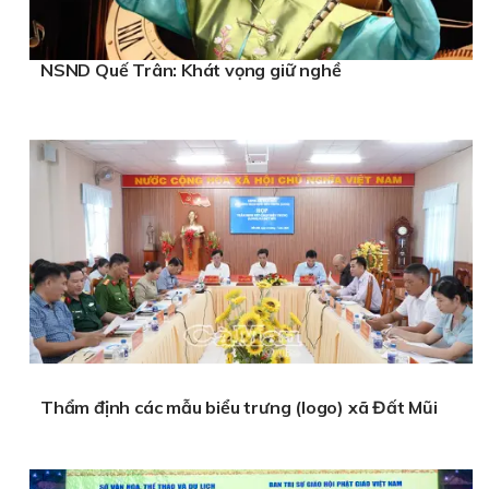
NSND Quế Trân: Khát vọng giữ nghề
Thẩm định các mẫu biểu trưng (logo) xã Đất Mũi