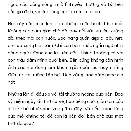
ngào của dòng sông, nhờ tình yêu thương vô bờ bến
của gia đình, và tình làng nghĩa xóm keo sơn.
Rồi cây cầu mọc lên, cho những cuộc hành trình mới.
Không còn cảm giác chờ đò, hay nỗi vất vả lên xuống
đò, theo mỗi con nước. Bao hàng quán dẹp đi đâu hết,
con đò cũng biệt tăm. Chỉ còn bến nước ngẩn ngơ nhìn
dòng người đang qua lại trên cầu. Thỉnh thoảng có vài
con trâu dầm mình dưới bến. Bến cũng không còn hình
ảnh các mẹ đang lom khom giặt quần áo, hay những
đứa trẻ cởi truồng tập bơi. Bến vắng lặng nằm nghe gió
hát.
Những lần đi đâu xa về, tôi thường ngang qua bến. Bao
kỷ niệm ngày ấu thơ ùa về, bao tiếng cười giòn tan của
lũ trẻ nhỏ như vang vọng đâu đây. Và bến trong lòng
của mỗi chúng tôi đó còn là bến đợi, bến chờ của một
thời đã qua./.