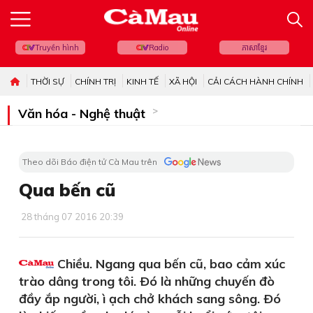
Truyền hình
Radio
ភាសាខ្មែរ
THỜI SỰ
CHÍNH TRỊ
KINH TẾ
XÃ HỘI
CẢI CÁCH HÀNH CHÍNH
Văn hóa - Nghệ thuật
Theo dõi Báo điện tử Cà Mau trên
Qua bến cũ
28 tháng 07 2016 20:39
Chiều. Ngang qua bến cũ, bao cảm xúc
trào dâng trong tôi. Ðó là những chuyến đò
đầy ắp người, ì ạch chở khách sang sông. Ðó