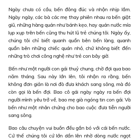
Ngày chưa có cầu, bến đông đúc và nhộn nhịp lắm.
Ngày ngày, các bà các mẹ thay phiên nhau ra bến giặt
giũ, những hàng quán như bánh kẹo, hay quán nước mía
lụp xụp trên bến cũng thu hút lũ trẻ chúng tôi. Ngày ấy,
chúng tôi chỉ biết quanh quẩn bên bến làng, quanh
quẩn bên những chiếc quán nhỏ, chứ không biết đến
những trò chơi công nghệ như trẻ con bây giờ.
Bến như một người con gái thuỷ chung, chờ đợi qua bao
năm tháng. Sau này lớn lên, tôi nhận ra rằng, bến
không đơn giản là nơi đò đưa khách sang sông, mà đó
còn gọi là bến đợi. Bao cô gái ngày ngày ra bến đợi
người mình yêu trở về, bao mẹ già ngóng tin con gái. Và
bến như một nhân chứng cho bao cuộc đưa tiễn người
sang sông.
Bao câu chuyện vui buồn đều gắn bó với cái bến nước.
Cứ thế chúng tôi cứ lớn dần lên nhờ dòng nước ngọt