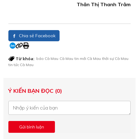
Thân Thị Thanh Trâm
Chia sẻ Facebook
Từ khóa:
báo Cà Mau
Cà Mau
tin mới Cà Mau
thời sự Cà Mau
tin tức Cà Mau
Ý KIẾN BẠN ĐỌC (0)