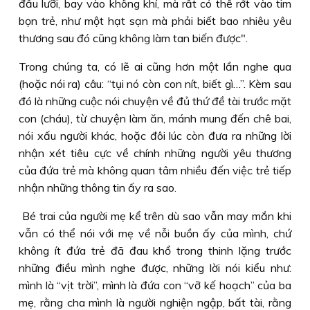
đầu lưỡi, bay vào không khí, mà rất có thể rớt vào tim
bọn trẻ, như một hạt sạn mà phải biết bao nhiêu yêu
thương sau đó cũng không làm tan biến được".
Trong chúng ta, có lẽ ai cũng hơn một lần nghe qua
(hoặc nói ra) câu: “tụi nó còn con nít, biết gì…”. Kèm sau
đó là những cuộc nói chuyện về đủ thứ đề tài trước mặt
con (cháu), từ chuyện làm ăn, mánh mung đến chê bai,
nói xấu người khác, hoặc đôi lúc còn đưa ra những lời
nhận xét tiêu cực về chính những người yêu thương
của đứa trẻ mà không quan tâm nhiều đến việc trẻ tiếp
nhận những thông tin ấy ra sao.
Bé trai của người mẹ kể trên dù sao vẫn may mắn khi
vẫn có thể nói với mẹ về nỗi buồn ấy của mình, chứ
không ít đứa trẻ đã đau khổ trong thinh lặng trước
những điều mình nghe được, những lời nói kiểu như:
mình là “vịt trời”, mình là đứa con “vỡ kế hoạch” của ba
mẹ, rằng cha mình là người nghiện ngập, bất tài, rằng