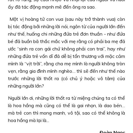
ấy đã tác động mạnh mẽ đến ông ra sao.
Một vị hoàng tử con vua (sau này trở thành vua) còn
bị tác động bởi những lời nói, ngôn từ của người lớn đến
như thế, huống chi những đứa trẻ đơn thuần - như đứa
bé đã buồn bã thắc mắc với mẹ rằng có phải ba mẹ đã
ước “sinh ra con gái chứ không phải con trai”, hay như
những đứa trẻ vốn dĩ đã dễ bị tổn thương với mặc cảm
mình là “vịt trời”, rằng cha mẹ mình là người không tròn
vẹn, rằng gia đình mình nghèo… thì sẽ đến như thế nào
trước những lời thốt ra (có chủ ý hoặc vô tâm) của
những người lớn?
Người lớn ơi, những lời thốt ra từ miệng chúng ta có thể
là hoa hồng mà cũng có thể là gai nhọn, là dao bén…
mà trẻ con thì mong manh, vô tội, sao có thể không là
hoa hồng mà lại là...
Ðoàn Ngọc