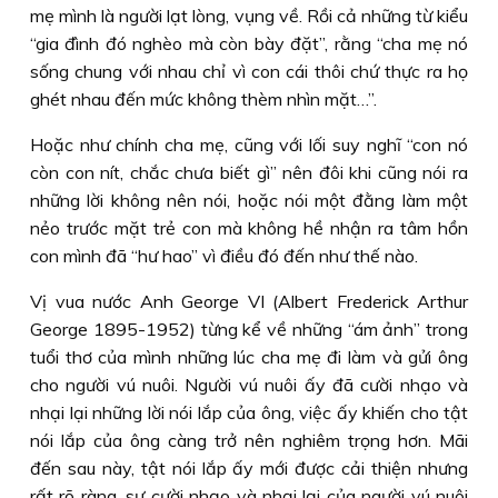
mẹ mình là người lạt lòng, vụng về. Rồi cả những từ kiểu
“gia đình đó nghèo mà còn bày đặt”, rằng “cha mẹ nó
sống chung với nhau chỉ vì con cái thôi chứ thực ra họ
ghét nhau đến mức không thèm nhìn mặt…”.
Hoặc như chính cha mẹ, cũng với lối suy nghĩ “con nó
còn con nít, chắc chưa biết gì” nên đôi khi cũng nói ra
những lời không nên nói, hoặc nói một đằng làm một
nẻo trước mặt trẻ con mà không hề nhận ra tâm hồn
con mình đã “hư hao” vì điều đó đến như thế nào.
Vị vua nước Anh George VI (Albert Frederick Arthur
George 1895-1952) từng kể về những “ám ảnh” trong
tuổi thơ của mình những lúc cha mẹ đi làm và gửi ông
cho người vú nuôi. Người vú nuôi ấy đã cười nhạo và
nhại lại những lời nói lắp của ông, việc ấy khiến cho tật
nói lắp của ông càng trở nên nghiêm trọng hơn. Mãi
đến sau này, tật nói lắp ấy mới được cải thiện nhưng
rất rõ ràng, sự cười nhạo và nhại lại của người vú nuôi