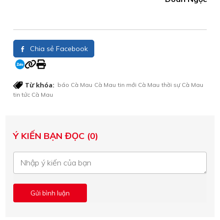
Chia sẻ Facebook
Từ khóa:
báo Cà Mau
Cà Mau
tin mới Cà Mau
thời sự Cà Mau
tin tức Cà Mau
Ý KIẾN BẠN ĐỌC (0)