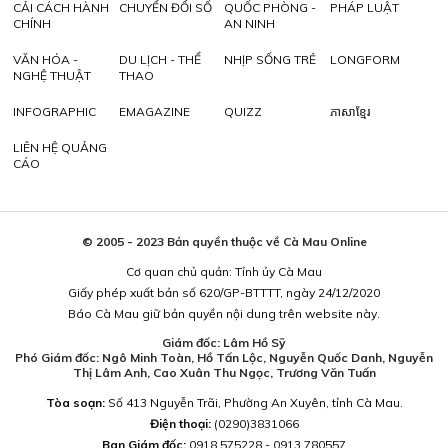
CẢI CÁCH HÀNH
CHUYỂN ĐỔI SỐ
QUỐC PHÒNG -
PHÁP LUẬT
CHÍNH
AN NINH
VĂN HÓA -
DU LỊCH - THỂ
NHỊP SỐNG TRẺ
LONGFORM
NGHỆ THUẬT
THAO
INFOGRAPHIC
EMAGAZINE
QUIZZ
ភាសាខ្មែរ
LIÊN HỆ QUẢNG
CÁO
© 2005 - 2023 Bản quyền thuộc về Cà Mau Online
Cơ quan chủ quản: Tỉnh ủy Cà Mau
Giấy phép xuất bản số 620/GP-BTTTT, ngày 24/12/2020
Báo Cà Mau giữ bản quyền nội dung trên website này.
Giám đốc: Lâm Hồ Sỹ
Phó Giám đốc: Ngô Minh Toàn, Hồ Tấn Lộc, Nguyễn Quốc Danh, Nguyễn
Thị Lâm Anh, Cao Xuân Thu Ngọc, Trương Văn Tuấn
Tòa soạn:
Số 413 Nguyễn Trãi, Phường An Xuyên, tỉnh Cà Mau.
Điện thoại:
(0290)3831066
Ban Giám đốc:
0918.575228 - 0913.780557