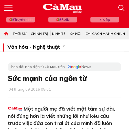
Truyền hình
Radio
ភាសាខ្មែរ
THỜI SỰ
CHÍNH TRỊ
KINH TẾ
XÃ HỘI
CẢI CÁCH HÀNH CHÍNH
Văn hóa - Nghệ thuật
Theo dõi Báo điện tử Cà Mau trên
Sức mạnh của ngôn từ
04 tháng 09 2016 08:01
Một người mẹ đã viết một tâm sự dài,
nói đúng hơn là viết những lời như kêu cứu
trước việc đứa con trai út của mình đã luôn