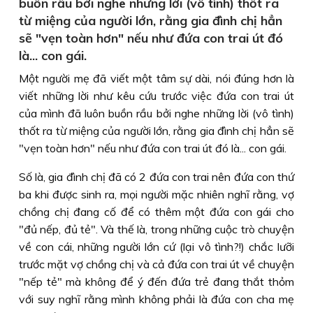
buồn rầu bởi nghe những lời (vô tình) thốt ra
từ miệng của người lớn, rằng gia đình chị hẳn
sẽ "vẹn toàn hơn" nếu như đứa con trai út đó
là... con gái.
Một người mẹ đã viết một tâm sự dài, nói đúng hơn là
viết những lời như kêu cứu trước việc đứa con trai út
của mình đã luôn buồn rầu bởi nghe những lời (vô tình)
thốt ra từ miệng của người lớn, rằng gia đình chị hẳn sẽ
"vẹn toàn hơn" nếu như đứa con trai út đó là... con gái.
Số là, gia đình chị đã có 2 đứa con trai nên đứa con thứ
ba khi được sinh ra, mọi người mặc nhiên nghĩ rằng, vợ
chồng chị đang cố để có thêm một đứa con gái cho
"đủ nếp, đủ tẻ". Và thế là, trong những cuộc trò chuyện
về con cái, những người lớn cứ (lại vô tình?!) chắc lưỡi
trước mặt vợ chồng chị và cả đứa con trai út về chuyện
"nếp tẻ" mà không để ý đến đứa trẻ đang thắt thỏm
với suy nghĩ rằng mình không phải là đứa con cha mẹ