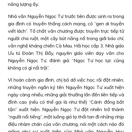
năng lượng ấy.
Nhà văn Nguyễn Ngọc Tư trước tiên được sinh ra trong
gia đình có truyền thống cách mạng, có “gen di truyền
viết lách”. Tố chất văn chương được truyền trực tiếp từ
người cha ruột, một cây bút năng nổ trong giới báo chí,
văn nghệ kháng chiến Cà Mau. Hồi học cấp 3, Nhà giáo
Ưu tú Ðoàn Thị Bẩy, nguyên giáo viên dạy văn cho
Nguyễn Ngọc Tư, đánh giá: “Ngọc Tư học lực cũng
không có gì nổi trội”.
Vì hoàn cảnh gia đình, chị bỏ dở việc học, rồi đột nhiên,
những truyện ngắn ký tên Nguyễn Ngọc Tư xuất hiện
ngày càng nhiều, những giải thưởng lớn đến liên tiếp và
đỉnh cao (nếu có thể gọi là như thế) “Cánh đồng bất
tận” xuất hiện. Nguyễn Ngọc Tư đột nhiên trở thành
“người nổi tiếng”, một luồng gió lạ thổi tan đi những nhịp
điệu nhàm chán của văn chương, nói một cách nào đó
giống như sự xuất hiện của Nhà văn Nguyễn Huy