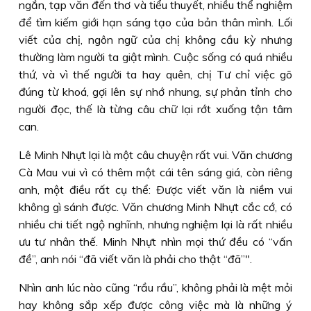
ngắn, tạp văn đến thơ và tiểu thuyết, nhiều thể nghiệm
để tìm kiếm giới hạn sáng tạo của bản thân mình. Lối
viết của chị, ngôn ngữ của chị không cầu kỳ nhưng
thường làm người ta giật mình. Cuộc sống có quá nhiều
thứ, và vì thế người ta hay quên, chị Tư chỉ việc gõ
đúng từ khoá, gợi lên sự nhớ nhung, sự phản tỉnh cho
người đọc, thế là từng câu chữ lại rớt xuống tận tâm
can.
Lê Minh Nhựt lại là một câu chuyện rất vui. Văn chương
Cà Mau vui vì có thêm một cái tên sáng giá, còn riêng
anh, một điều rất cụ thể: Ðược viết văn là niềm vui
không gì sánh được. Văn chương Minh Nhựt cắc cớ, có
nhiều chi tiết ngộ nghĩnh, nhưng nghiệm lại là rất nhiều
ưu tư nhân thế. Minh Nhựt nhìn mọi thứ đều có “vấn
đề”, anh nói “đã viết văn là phải cho thật “đã”".
Nhìn anh lúc nào cũng “rầu rầu”, không phải là mệt mỏi
hay không sắp xếp được công việc mà là những ý