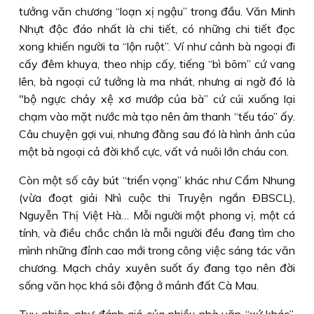
tưởng văn chương “loạn xị ngậu” trong đầu. Văn Minh
Nhựt độc đáo nhất là chi tiết, có những chi tiết đọc
xong khiến người ta “lộn ruột”. Ví như cảnh bà ngoại đi
cấy đêm khuya, theo nhịp cấy, tiếng “bì bõm” cứ vang
lên, bà ngoại cứ tưởng là ma nhát, nhưng ai ngờ đó là
"bộ ngực chảy xệ xơ mướp của bà” cứ cúi xuống lại
chạm vào mặt nước mà tạo nên âm thanh “tếu táo” ấy.
Câu chuyện gợi vui, nhưng đằng sau đó là hình ảnh của
một bà ngoại cả đời khổ cực, vất vả nuôi lớn cháu con.
Còn một số cây bút “triển vọng” khác như Cẩm Nhung
(vừa đoạt giải Nhì cuộc thi Truyện ngắn ÐBSCL),
Nguyễn Thị Việt Hà… Mỗi người một phong vị, một cá
tính, và điều chắc chắn là mỗi người đều đang tìm cho
mình những đỉnh cao mới trong công việc sáng tác văn
chương. Mạch chảy xuyên suốt ấy đang tạo nên đời
sống văn học khá sôi động ở mảnh đất Cà Mau.