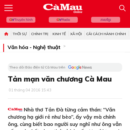
Truyền hình
Radio
ភាសាខ្មែរ
THỜI SỰ
CHÍNH TRỊ
KINH TẾ
XÃ HỘI
CẢI CÁCH HÀNH CHÍNH
Văn hóa - Nghệ thuật
Theo dõi Báo điện tử Cà Mau trên
Tản mạn văn chương Cà Mau
01 tháng 04 2016 15:43
Nhà thơ Tản Ðà từng cảm thán: “Văn
chương hạ giới rẻ như bèo”, ấy vậy mà chính
ông, cùng biết bao người suy nghĩ như ông vẫn