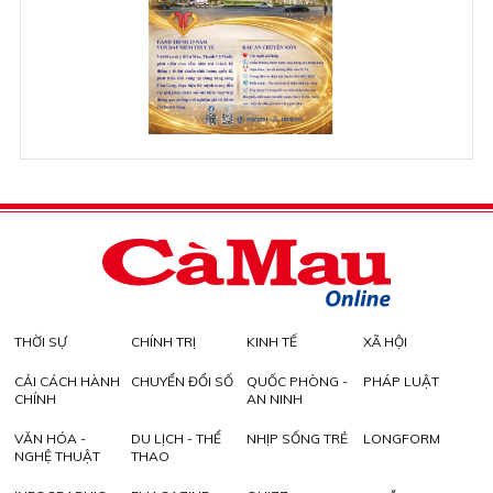
THỜI SỰ
CHÍNH TRỊ
KINH TẾ
XÃ HỘI
CẢI CÁCH HÀNH
CHUYỂN ĐỔI SỐ
QUỐC PHÒNG -
PHÁP LUẬT
CHÍNH
AN NINH
VĂN HÓA -
DU LỊCH - THỂ
NHỊP SỐNG TRẺ
LONGFORM
NGHỆ THUẬT
THAO