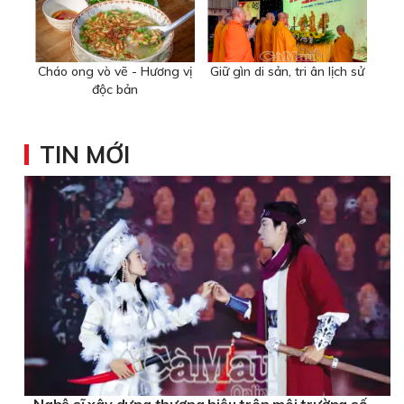
Cháo ong vò vẽ - Hương vị
Giữ gìn di sản, tri ân lịch sử
độc bản
TIN MỚI
Nghệ sĩ xây dựng thương hiệu trên môi trường số