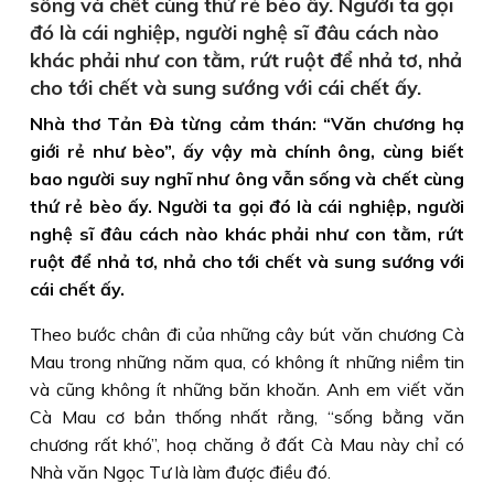
sống và chết cùng thứ rẻ bèo ấy. Người ta gọi
đó là cái nghiệp, người nghệ sĩ đâu cách nào
khác phải như con tằm, rứt ruột để nhả tơ, nhả
cho tới chết và sung sướng với cái chết ấy.
Nhà thơ Tản Ðà từng cảm thán: “Văn chương hạ
giới rẻ như bèo”, ấy vậy mà chính ông, cùng biết
bao người suy nghĩ như ông vẫn sống và chết cùng
thứ rẻ bèo ấy. Người ta gọi đó là cái nghiệp, người
nghệ sĩ đâu cách nào khác phải như con tằm, rứt
ruột để nhả tơ, nhả cho tới chết và sung sướng với
cái chết ấy.
Theo bước chân đi của những cây bút văn chương Cà
Mau trong những năm qua, có không ít những niềm tin
và cũng không ít những băn khoăn. Anh em viết văn
Cà Mau cơ bản thống nhất rằng, “sống bằng văn
chương rất khó”, hoạ chăng ở đất Cà Mau này chỉ có
Nhà văn Ngọc Tư là làm được điều đó.