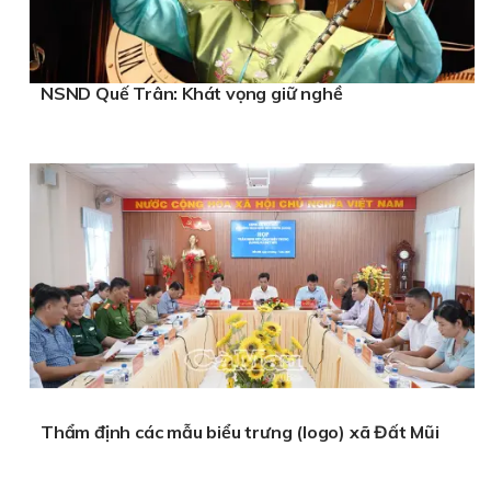
NSND Quế Trân: Khát vọng giữ nghề
Thẩm định các mẫu biểu trưng (logo) xã Đất Mũi