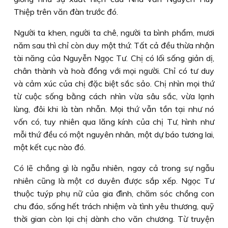
Thiệp trên văn đàn trước đó.
Người ta khen, người ta chê, người ta bình phẩm, mươi
năm sau thì chỉ còn duy một thứ: Tất cả đều thừa nhận
tài năng của Nguyễn Ngọc Tư. Chị có lối sống giản dị,
chân thành và hoà đồng với mọi người. Chỉ có tư duy
và cảm xúc của chị đặc biệt sắc sảo. Chị nhìn mọi thứ
từ cuộc sống bằng cách nhìn vừa sâu sắc, vừa lạnh
lùng, đôi khi là tàn nhẫn. Mọi thứ vẫn tồn tại như nó
vốn có, tuy nhiên qua lăng kính của chị Tư, hình như
mỗi thứ đều có một nguyên nhân, một dự báo tương lai,
một kết cục nào đó.
Có lẽ chẳng gì là ngẫu nhiên, ngay cả trong sự ngẫu
nhiên cũng là một cơ duyên được sắp xếp. Ngọc Tư
thuộc tuýp phụ nữ của gia đình, chăm sóc chồng con
chu đáo, sống hết trách nhiệm và tình yêu thương, quỹ
thời gian còn lại chị dành cho văn chương. Từ truyện