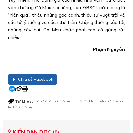
Tuy nhiên, như đánh giá của nhiều nhà văn “xứ khác”,
văn chương Cà Mau nói riêng, của ÐBSCL nói chung là
“hiền quá”, thiếu những góc cạnh, thiếu sự vượt trội về
cấu tứ, ý tưởng và cách thể hiện. Chặng đường sắp tới,
những cây bút Cà Mau chắc phải còn cố gắng rất
nhiều…
Phạm Nguyên
Chia sẻ Facebook
Từ khóa:
báo Cà Mau
Cà Mau
tin mới Cà Mau
thời sự Cà Mau
tin tức Cà Mau
Ý KIẾN BẠN ĐỌC (0)