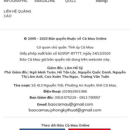
INFOGRAPHIC
EMAGAZINE
QUIZZ
ភាសាខ្មែរ
LIÊN HỆ QUẢNG
CÁO
© 2005 - 2023 Bản quyền thuộc về Cà Mau Online
Cơ quan chủ quản: Tỉnh ủy Cà Mau
Giấy phép xuất bản số 620/GP-BTTTT, ngày 24/12/2020
Báo Cà Mau giữ bản quyền nội dung trên website này.
Giám đốc: Lâm Hồ Sỹ
Phó Giám đốc: Ngô Minh Toàn, Hồ Tấn Lộc, Nguyễn Quốc Danh, Nguyễn
Thị Lâm Anh, Cao Xuân Thu Ngọc, Trương Văn Tuấn
Tòa soạn:
Số 413 Nguyễn Trãi, Phường An Xuyên, tỉnh Cà Mau.
Điện thoại:
(0290)3831066
Ban Giám đốc:
0918.575228 - 0913.780557
baocamau@gmail.com
Email:
baocamau.phongkythuat@gmail.com
Theo dõi Báo Cà Mau Online