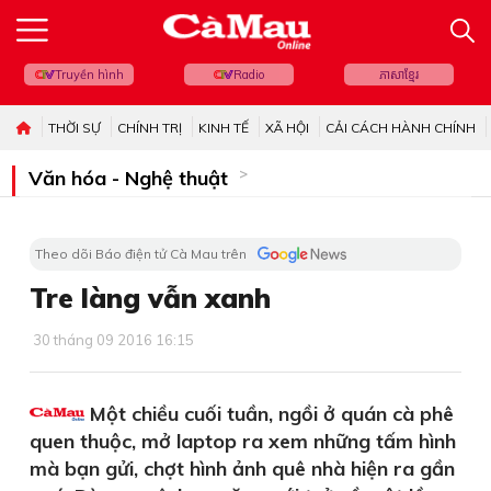
Truyền hình
Radio
ភាសាខ្មែរ
THỜI SỰ
CHÍNH TRỊ
KINH TẾ
XÃ HỘI
CẢI CÁCH HÀNH CHÍNH
Văn hóa - Nghệ thuật
Theo dõi Báo điện tử Cà Mau trên
Tre làng vẫn xanh
30 tháng 09 2016 16:15
Một chiều cuối tuần, ngồi ở quán cà phê
quen thuộc, mở laptop ra xem những tấm hình
mà bạn gửi, chợt hình ảnh quê nhà hiện ra gần