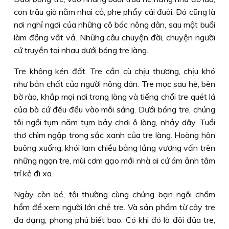
con trâu già nằm nhai cỏ, phe phẩy cái đuôi. Ðó cũng là
nơi nghỉ ngơi của những cô bác nông dân, sau một buổi
làm đồng vất vả. Những câu chuyện đời, chuyện người
cứ truyền tai nhau dưới bóng tre làng.
Tre không kén đất. Tre cần cù chịu thương, chịu khó
như bản chất của người nông dân. Tre mọc sau hè, bên
bờ rào, khắp mọi nơi trong làng và tiếng chổi tre quét lá
của bà cứ đều đều vào mỗi sáng. Dưới bóng tre, chúng
tôi ngồi tụm năm tụm bảy chơi ô làng, nhảy dây. Tuổi
thơ chìm ngập trong sắc xanh của tre làng. Hoàng hôn
buông xuống, khói lam chiều bảng lảng vương vấn trên
những ngọn tre, mùi cơm gạo mới nhà ai cứ ám ảnh tâm
trí kẻ đi xa.
Ngày còn bé, tôi thường cùng chúng bạn ngồi chồm
hổm để xem người lớn chẻ tre. Và sản phẩm từ cây tre
đa dạng, phong phú biết bao. Có khi đó là đôi đũa tre,