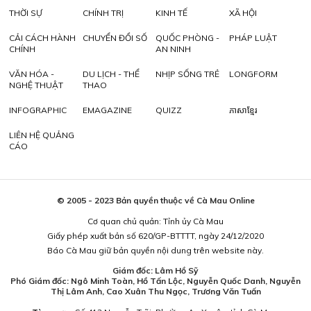
THỜI SỰ
CHÍNH TRỊ
KINH TẾ
XÃ HỘI
CẢI CÁCH HÀNH
CHUYỂN ĐỔI SỐ
QUỐC PHÒNG -
PHÁP LUẬT
CHÍNH
AN NINH
VĂN HÓA -
DU LỊCH - THỂ
NHỊP SỐNG TRẺ
LONGFORM
NGHỆ THUẬT
THAO
INFOGRAPHIC
EMAGAZINE
QUIZZ
ភាសាខ្មែរ
LIÊN HỆ QUẢNG
CÁO
© 2005 - 2023 Bản quyền thuộc về Cà Mau Online
Cơ quan chủ quản: Tỉnh ủy Cà Mau
Giấy phép xuất bản số 620/GP-BTTTT, ngày 24/12/2020
Báo Cà Mau giữ bản quyền nội dung trên website này.
Giám đốc: Lâm Hồ Sỹ
Phó Giám đốc: Ngô Minh Toàn, Hồ Tấn Lộc, Nguyễn Quốc Danh, Nguyễn
Thị Lâm Anh, Cao Xuân Thu Ngọc, Trương Văn Tuấn