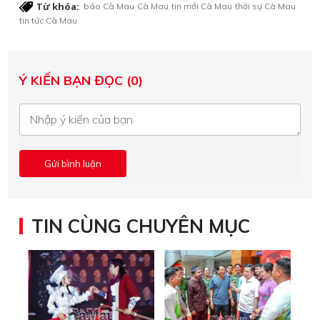
Từ khóa:
báo Cà Mau
Cà Mau
tin mới Cà Mau
thời sự Cà Mau
tin tức Cà Mau
Ý KIẾN BẠN ĐỌC (0)
TIN CÙNG CHUYÊN MỤC