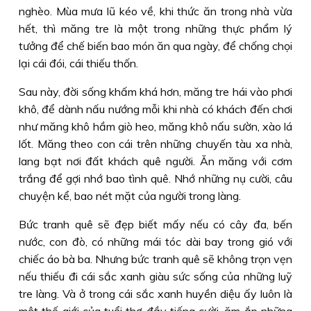
nghèo. Mùa mưa lũ kéo về, khi thức ăn trong nhà vừa
hết, thì măng tre là một trong những thực phẩm lý
tưởng để chế biến bao món ăn qua ngày, để chống chọi
lại cái đói, cái thiếu thốn.
Sau này, đời sống khấm khá hơn, măng tre hái vào phơi
khô, để dành nấu nướng mỗi khi nhà có khách đến chơi
như măng khô hầm giò heo, măng khô nấu sườn, xào lá
lốt. Măng theo con cái trên những chuyến tàu xa nhà,
lang bạt nơi đất khách quê người. Ăn măng với cơm
trắng để gợi nhớ bao tình quê. Nhớ những nụ cười, câu
chuyện kể, bao nét mặt của người trong làng.
Bức tranh quê sẽ đẹp biết mấy nếu có cây đa, bến
nước, con đò, có những mái tóc dài bay trong gió với
chiếc áo bà ba. Nhưng bức tranh quê sẽ không trọn vẹn
nếu thiếu đi cái sắc xanh giàu sức sống của những luỹ
tre làng. Và ở trong cái sắc xanh huyền diệu ấy luôn là