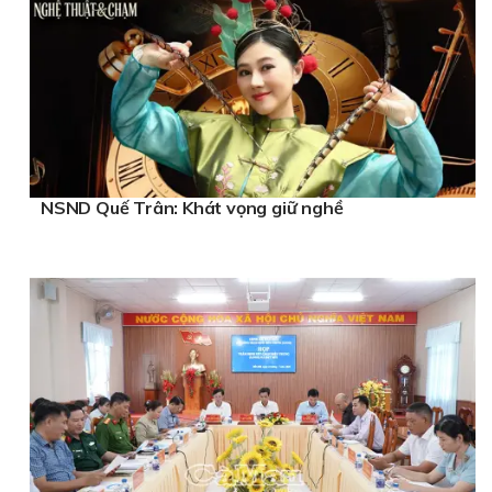
NSND Quế Trân: Khát vọng giữ nghề