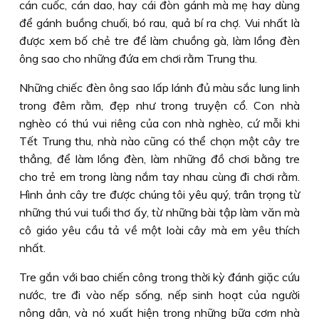
cán cuốc, cán dao, hay cái đòn gánh mà mẹ hay dùng
để gánh buồng chuối, bó rau, quả bí ra chợ. Vui nhất là
được xem bố chẻ tre để làm chuồng gà, làm lồng đèn
ông sao cho những đứa em chơi rằm Trung thu.
Những chiếc đèn ông sao lấp lánh đủ màu sắc lung linh
trong đêm rằm, đẹp như trong truyện cổ. Con nhà
nghèo có thú vui riêng của con nhà nghèo, cứ mỗi khi
Tết Trung thu, nhà nào cũng có thể chọn một cây tre
thẳng, để làm lồng đèn, làm những đồ chơi bằng tre
cho trẻ em trong làng nắm tay nhau cùng đi chơi rằm.
Hình ảnh cây tre được chúng tôi yêu quý, trân trọng từ
những thú vui tuổi thơ ấy, từ những bài tập làm văn mà
cô giáo yêu cầu tả về một loài cây mà em yêu thích
nhất.
Tre gắn với bao chiến công trong thời kỳ đánh giặc cứu
nước, tre đi vào nếp sống, nếp sinh hoạt của người
nông dân, và nó xuất hiện trong những bữa cơm nhà