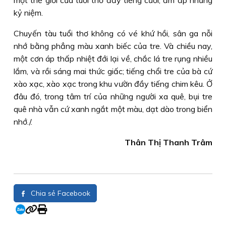
một thế giới của tuổi thơ đầy tiếng cười, ăm ắp những
kỷ niệm.
Chuyến tàu tuổi thơ không có vé khứ hồi, sân ga nỗi
nhớ bằng phẳng màu xanh biếc của tre. Và chiều nay,
một cơn áp thấp nhiệt đới lại về, chắc lá tre rụng nhiều
lắm, và rồi sáng mai thức giấc; tiếng chổi tre của bà cứ
xào xạc, xào xạc trong khu vườn đầy tiếng chim kêu. Ở
đâu đó, trong tâm trí của những người xa quê, bụi tre
quê nhà vẫn cứ xanh ngắt một màu, dạt dào trong biển
nhớ./.
Thân Thị Thanh Trâm
Chia sẻ Facebook