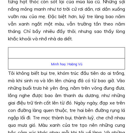
từng hạt thóc còn sót lại của mùa lúa cũ. Những sợi
nắng mỏng manh như tơ trời cứ rơi dần, rơi dần xuống
vườn rau của mẹ. Ðặc biệt hơn, luỹ tre làng bao năm
vẫn xanh ngắt một màu, vẫn trường tồn theo năm
tháng. Chỉ bấy nhiêu đấy thôi, nhưng sao thấy lòng
khắc khoải và nhớ nhà da diết.
Minh hoạ: Hoàng Vũ
Tôi không biết bụi tre, khóm trúc đầu tiên do ai trồng,
mà khi sinh ra và lớn lên chúng đã có từ bao giờ. Vào
những buổi trưa hè yên ắng, nằm trên võng đung đưa,
lắng nghe được bao âm thanh du dương, như những
giai điệu trữ tình cất lên từ đó. Ngày ngày, đạp xe trên
con đường làng quen thuộc, tre hai bên đường rụng lá
ngập lối đi. Tre mọc thành bụi, thành luỹ, che chở nhau
qua mưa gió. Màu xanh của tre tạo nên những cung
bậc cảm xúc khác nhau mỗi khi tôi về làng. Và những