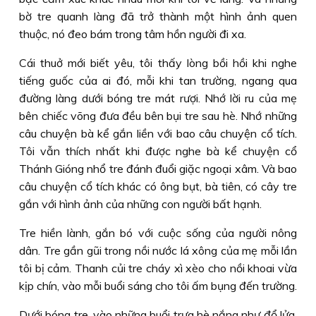
bờ tre quanh làng đã trở thành một hình ảnh quen
thuộc, nó đeo bám trong tâm hồn người đi xa.
Cái thuở mới biết yêu, tôi thấy lòng bồi hồi khi nghe
tiếng guốc của ai đó, mỗi khi tan trường, ngang qua
đường làng dưới bóng tre mát rượi. Nhớ lời ru của mẹ
bên chiếc võng đưa đều bên bụi tre sau hè. Nhớ những
câu chuyện bà kể gắn liền với bao câu chuyện cổ tích.
Tôi vẫn thích nhất khi được nghe bà kể chuyện cổ
Thánh Gióng nhổ tre đánh đuổi giặc ngoại xâm. Và bao
câu chuyện cổ tích khác có ông bụt, bà tiên, có cây tre
gắn với hình ảnh của những con người bất hạnh.
Tre hiền lành, gắn bó với cuộc sống của người nông
dân. Tre gần gũi trong nồi nước lá xông của mẹ mỗi lần
tôi bị cảm. Thanh củi tre cháy xì xèo cho nồi khoai vừa
kịp chín, vào mỗi buổi sáng cho tôi ấm bụng đến trường.
Dưới bóng tre, vào những buổi trưa hè nắng như đổ lửa,