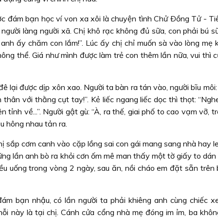
ợc đám bạn học ví von xa xôi là chuyện tình Chử Ðồng Tử - Ti
người làng người xã. Chị khô rạc không đủ sữa, con phải bú sữ
.. anh ấy chăm con lắm!”. Lúc ấy chị chỉ muốn sà vào lòng mẹ 
ng thể. Giá như mình được làm trẻ con thêm lần nữa, vui thì c
ê lại được dịp xôn xao. Người ta bàn ra tán vào, người bĩu môi
hân với thằng cụt tay!”. Kẻ liếc ngang liếc dọc thì thọt: “Ng
tỉnh về...”. Người gật gù: “À, ra thế, giai phố to cao vạm vỡ, t
ấu hông nhau tản ra.
ị sắp cơm canh vào cặp lồng sai con gái mang sang nhà hay len
hững lần anh bò ra khỏi cơn ốm mê man thấy một tờ giấy to dán
liều uống trong vòng 2 ngày, sau ăn, nồi cháo em đặt sẵn trên
đám bạn nhậu, có lần người ta phải khiêng anh cùng chiếc x
ỗi này là tại chị. Cánh cửa cổng nhà mẹ đóng im ỉm, ba không