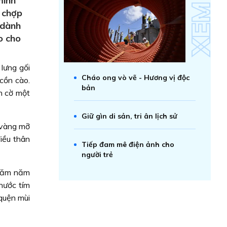
mình
o chợp
 dành
o cho
 lưng gối
Cháo ong vò vẽ - Hương vị độc
cồn cào.
bản
h cờ một
Giữ gìn di sản, tri ân lịch sử
g vàng mỡ
iều thân
Tiếp đam mê điện ảnh cho
người trẻ
 Năm năm
nước tím
 quện mùi