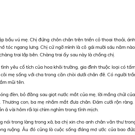
gặp bầu vú mẹ. Chị đứng chôn chân trên triền cỏ thoai thoải, án
mớ tóc ngang lưng. Chị cứ ngỡ mình là cô gái mười sáu năm nào
hàng trai lớp bên. Chàng trai ấy sau này là chồng chị.
 tình yêu cổ tích của hoa khôi trường, gia đình thuộc loại có t
 côi mẹ sống với cha trong căn chòi dưới chân đê. Có người trầ
hầm mũi tên.
bóng đèn, bỏ đằng sau giọt nước mắt của mẹ, lời mắng chửi của
nh. Thương con, ba mẹ nhắm mắt đưa chân. Ðám cưới rộn ràng.
 ã vài hôm rồi lại chìm nghỉm trong tĩnh mịch.
g nói trong làng trong xã, ba chị xin cho anh chân văn thư tron
ng ruộng. Âu đó cũng là cuộc sống đáng mơ ước của bao đứa