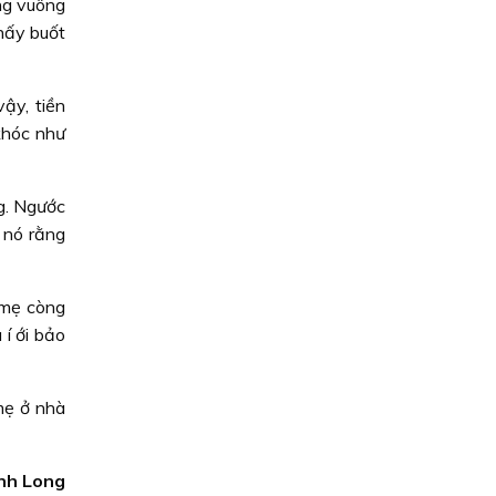
ống vuông
thấy buốt
ậy, tiền
khóc như
g. Ngước
 nó rằng
 mẹ còng
í ới bảo
mẹ ở nhà
nh Long