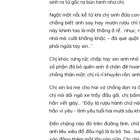
sinh ra từ gốc rạ bùn tanh như chị.
Ngặt một nỗi, kể từ khi chị sinh đứa con
chẳng biết anh say hay mượn rượu chỉ t
này khinh tao là một thằng ở rể... nhục, 
nhà mà cười khằng khặc - đã què quặt 
phải ngửa tay xin...”.
Chị khóc rưng rức chắp tay xin anh nhỏ t
số phận đã bỏ quên anh ở chân đê hoang 
chồng thân mật, chị rủ rỉ khuyên răn, anh
Chị xin ba mẹ cho hai vợ chồng dọn ra ở
chị nói dối ngã xe trầy đầu gối, chị b
hằn vết giày... “Ðấy là rượu hành chứ n
hẳn vì yêu - tình yêu tuổi hai mươi sáu 
Ðến chặng nào đó trên đường tình, chữ
anh liêu xiêu đổ đầu ngõ là bi bô “ba... 
xáo động thêm một lần nào nữa. Chị chịu