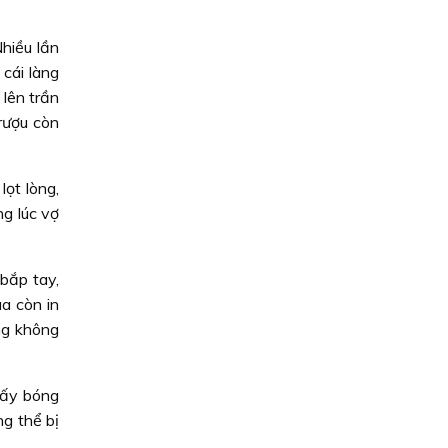
Nhiều lần
cái làng
 lên trần
rượu còn
lọt lòng,
ng lúc vợ
bắp tay,
a còn in
ng không
hấy bóng
ng thể bị