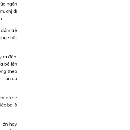
iữa ngổn
m, chị đi
n.
 đám trẻ
ượng suốt
 ra đón.
a bé lên
óng theo
ị, làn da
hĩ nó sẽ
iếc ba lô
ã lớn hay