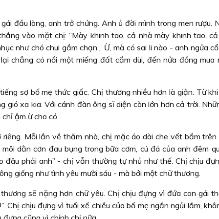
 gái đầu lòng, anh trở chứng. Anh ủ đời mình trong men rượu. 
hẳng vào mặt chị: “Mày khinh tao, cả nhà mày khinh tao, cả 
nhục như chó chui gầm chạn... Ừ, mà có sai li nào - anh ngửa cổ
lại chẳng có nổi một miếng đất cắm dùi, đến nửa đồng mua 
iếng sợ bố mẹ thức giấc. Chị thương nhiều hơn là giận. Từ khi 
gió xa kia. Với cánh đàn ông sĩ diện còn lớn hơn cả trời. Nhữ
 chỉ ậm ừ cho có.
 riêng. Mỗi lần về thăm nhà, chị mặc áo dài che vết bầm trên 
ấm môi dằn cơn đau bụng trong bữa cơm, cú đá của anh đêm qu
ào đâu phải anh” - chị vẫn thường tự nhủ như thế. Chị chịu đự
không giống như tình yêu mười sáu - mà bởi một chữ thương.
 thương sẽ nặng hơn chữ yêu. Chị chịu đựng vì đứa con gái t
ba!”. Chị chịu đựng vì tuổi xế chiều của bố mẹ ngắn ngủi lắm, khô
 đựng cũng vì chính chị nữa.