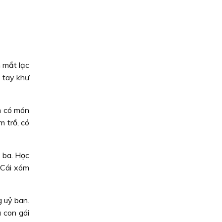
h mắt lạc
 tay khư
ấm có món
m trồ, có
 ba. Học
 Cái xóm
g uỷ ban.
 con gái