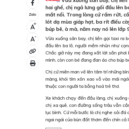
Vừa xuống sân bay, chị liền 
hai ghế, chị ngả lưng gối đầu lên
mắt nổi. Trong lòng cứ rấm rứt, c
lót dạ mùa giáp hạt, ba rít điếu 
+
búp bê, à mà, năm nay nó lên lớp 
-
Vừa xuống sân bay, chị liền gọi taxi ra 
đầu lên ba lô, người mềm nhũn như cọng
Chắc giờ này mẹ đang xắt lát sắn phơi 
mình, còn con bé đang đan áo cho búp bê
Chị cứ miên man vẽ lên tâm trí những bì
màng, khói tím xôn xao vỗ vào mái ngói
thuộc con người ta bỗng hoá trẻ thơ.
Xe khách chạy đến đầu làng, chị xuống đ
chị xa quê, con đường sống trâu vẫn c
lục bình. Cứ mỗi bước là chị nghe sỏi đ
ngai ngái của bùn đất thơm đến chín cả l