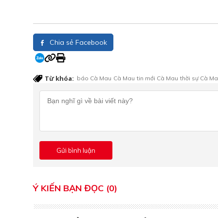
Chia sẻ Facebook
Từ khóa:
báo Cà Mau
Cà Mau
tin mới Cà Mau
thời sự Cà M
Ý KIẾN BẠN ĐỌC (0)