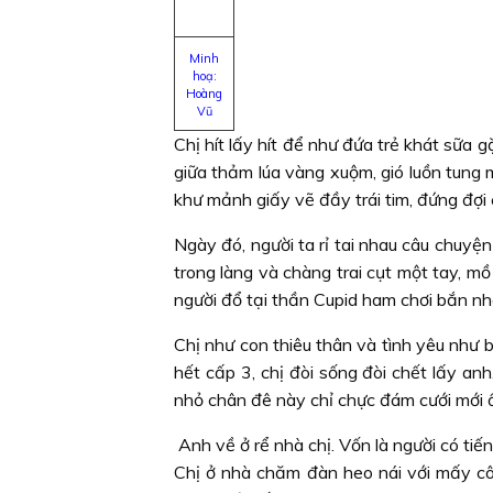
Minh
hoạ:
Hoàng
Vũ
Chị hít lấy hít để như đứa trẻ khát sữa 
giữa thảm lúa vàng xuộm, gió luồn tung 
khư mảnh giấy vẽ đầy trái tim, đứng đợi c
Ngày đó, người ta rỉ tai nhau câu chuyện
trong làng và chàng trai cụt một tay, mồ
người đổ tại thần Cupid ham chơi bắn n
Chị như con thiêu thân và tình yêu như 
hết cấp 3, chị đòi sống đòi chết lấy a
nhỏ chân đê này chỉ chực đám cưới mới ồn
Anh về ở rể nhà chị. Vốn là người có tiến
Chị ở nhà chăm đàn heo nái với mấy cô