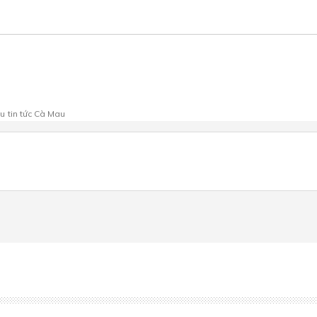
au
tin tức Cà Mau