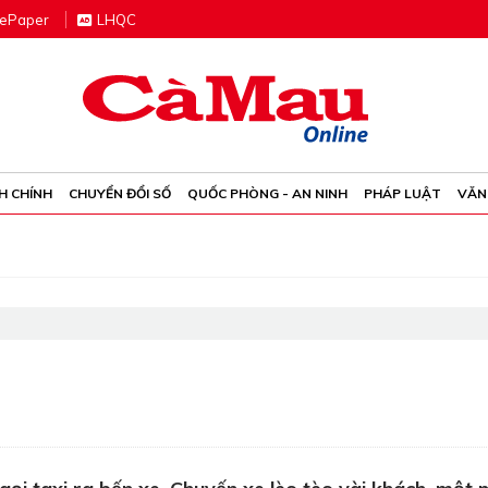
e
P
aper
LHQC
H CHÍNH
CHUYỂN ĐỔI SỐ
QUỐC PHÒNG - AN NINH
PHÁP LUẬT
VĂN