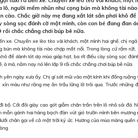
gọi taxi ra bến xe. Chuyến xe lèo tèo vài khách, một 
 ba lô, người mềm nhũn như cọng bún mà không tài nà
ồn cào. Chắc giờ này mẹ đang xắt lát sắn phơi khô để
cày sòng sọc đánh cờ một mình, còn con bé đang đan á
9 rồi chắc chẳng chơi búp bê nữa.
bến xe. Chuyến xe lèo tèo vài khách, một mình hai ghế, chị ngả
 bún mà không tài nào chợp mắt nổi. Trong lòng cứ rấm rứt, 
khô để dành lót dạ mùa giáp hạt, ba rít điếu cày sòng sọc đán
, à mà, năm nay nó lên lớp 9 rồi chắc chẳng chơi búp bê nữa.
nh yên ngày xưa ấy. Chị gí sát mũi vào mặt kính khi đồng ruộn
 xỉn màu như răng mẹ ăn trầu lững lờ trôi qua. Trước những đ
i bộ. Cởi đôi giày cao gót giẫm chân trần trên lô nhô sỏi đá.
ần mẫn gánh hai hàng bạch đàn vút gió trườn mình bên mương 
á dưới chân gọi về cả một trời ký ức. Hương của mùa màng quền
òng.