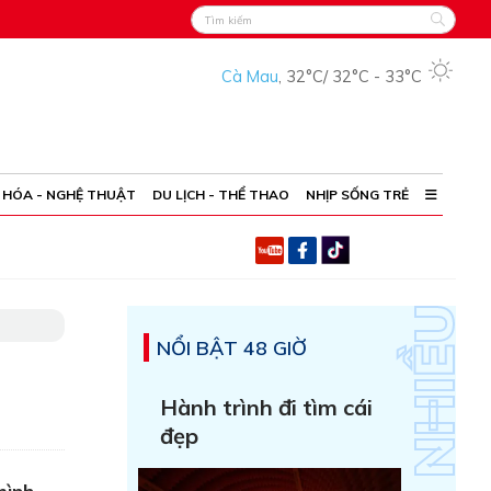
Cà Mau
,
32°C
/
32°C
-
33°C
 HÓA - NGHỆ THUẬT
DU LỊCH - THỂ THAO
NHỊP SỐNG TRẺ
NỔI BẬT 48 GIỜ
Hành trình đi tìm cái
đẹp