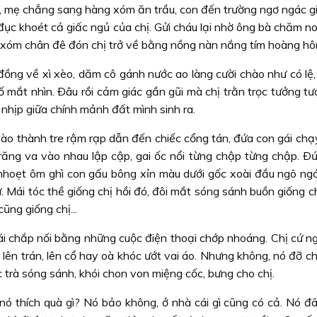
u, mẹ chẳng sang hàng xóm ăn trầu, con đến trường ngơ ngác g
đục khoét cả giấc ngủ của chị. Gửi cháu lại nhờ ông bà chăm no
 xóm chân đê đón chị trở về bằng nồng nàn nắng tím hoàng hô
đồng về xì xèo, dăm cô gánh nước ao làng cười chào như có lệ,
rố mắt nhìn. Ðâu rồi cảm giác gần gũi mà chị trằn trọc tưởng t
c nhịp giữa chính mảnh đất mình sinh ra.
o thành tre rậm rạp dẫn đến chiếc cổng tán, đứa con gái chạy
 răng va vào nhau lập cập, gai ốc nổi từng chập từng chập. Ðứ
 nhoẹt ôm ghì con gấu bông xỉn màu dưới gốc xoài đầu ngõ ng
. Mái tóc thề giống chị hồi đó, đôi mắt sóng sánh buồn giống ch
ũng giống chị...
ái chắp nối bằng những cuộc điện thoại chớp nhoáng. Chị cứ ng
 lên trán, lên cổ hay oà khóc ướt vai áo. Nhưng không, nó đỡ ch
ớc trà sóng sánh, khói chon von miệng cốc, bưng cho chị.
 nó thích quà gì? Nó bảo không, ở nhà cái gì cũng có cả. Nó đ