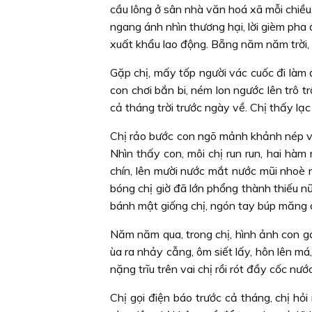
cầu lông ở sân nhà văn hoá xã mỗi chiề
ngang ánh nhìn thương hại, lời gièm pha 
xuất khẩu lao động. Bẵng năm năm trời,
Gặp chị, mấy tốp người vác cuốc đi làm 
con chơi bắn bi, ném lon ngước lên trô t
cả tháng trời trước ngày về. Chị thấy lạ
Chị rảo bước con ngõ mảnh khảnh nép và
Nhìn thấy con, môi chị run run, hai hàm
chín, lên mười nước mắt nước mũi nhoè
bóng chị giờ đã lớn phổng thành thiếu nữ
bánh mật giống chị, ngón tay búp măng c
Năm năm qua, trong chị, hình ảnh con g
ùa ra nhảy cẫng, ôm siết lấy, hôn lên má,
nặng trĩu trên vai chị rồi rót đầy cốc nư
Chị gọi điện báo trước cả tháng, chị hỏi