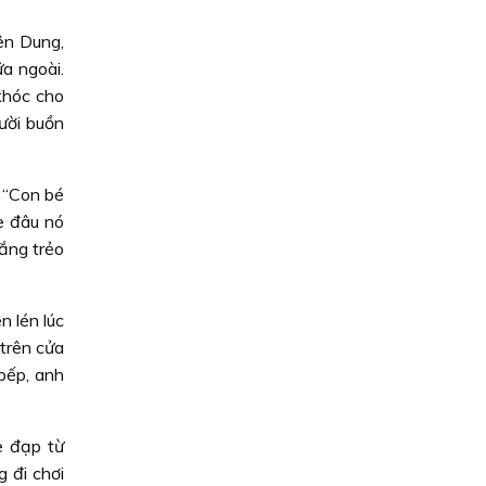
ên Dung,
a ngoài.
khóc cho
ười buồn
: “Con bé
he đâu nó
rắng trẻo
 lén lúc
 trên cửa
 bếp, anh
e đạp từ
 đi chơi