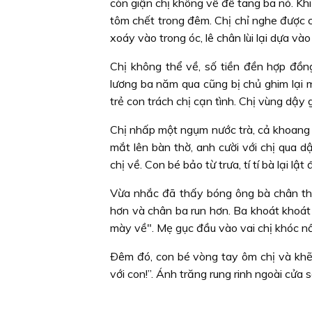
còn giận chị không về để tang ba nó. Kh
tôm chết trong đêm. Chị chỉ nghe được c
xoáy vào trong óc, lê chân lùi lại dựa v
Chị không thể về, số tiền đền hợp đồng
lương ba năm qua cũng bị chủ ghim lại
trẻ con trách chị cạn tình. Chị vùng dậ
Chị nhấp một ngụm nước trà, cả khoang
mắt lên bàn thờ, anh cười với chị qua 
chị về. Con bé bảo từ trưa, tí tí bà lại l
Vừa nhắc đã thấy bóng ông bà chân thấ
hơn và chân ba run hơn. Ba khoát khoát
mày về". Mẹ gục đầu vào vai chị khóc nấc
Ðêm đó, con bé vòng tay ôm chị và khẽ 
với con!”. Ánh trăng rung rinh ngoài cửa s