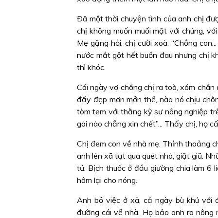
Ðã một thời chuyện tình của anh chị đư
chị không muốn muối mặt với chúng, với 
Mẹ gặng hỏi, chị cười xoà: “Chồng con.
nước mắt gột hết buồn đau nhưng chị khô
thì khóc.
Cái ngày vợ chồng chị ra toà, xóm chân đ
đấy đẹp mơn mởn thế, nào nó chịu chôn t
tòm tem với thằng kỹ sư nông nghiệp trên 
gái nào chẳng xin chết”... Thấy chị, họ c
Chị đem con về nhà mẹ. Thỉnh thoảng ch
anh lên xã tạt qua quét nhà, giặt giũ. N
tủ: Bịch thuốc ở đầu giường chia làm 6 
hâm lại cho nóng.
Anh bỏ việc ở xã, cả ngày bù khú với 
đường cái về nhà. Họ bảo anh ra nông n