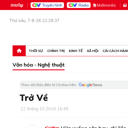
ភាសាខ្មែរ
Truyền hình
Radio
M
ultimedia
Thứ sáu, 7-8-26 22:28:37
THỜI SỰ
CHÍNH TRỊ
KINH TẾ
XÃ HỘI
CẢI CÁCH HÀN
Văn hóa - Nghệ thuật
Theo dõi Báo điện tử Cà Mau trên
Trở Về
22 tháng 10 2016 16:49