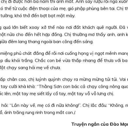
i chị đi được hơn ba năm thì anh mất. Anh say rượu rồi ngã xu
ó thế từ cuộc điện thoại của mẹ, gió phập phùng bên tai. Chị 
ào tường, khó thở đến bợt bạt mặt mày.
 quá lớn biết xoay xở thế nào nơi đất khách quê người. Ðã v
 một nửa cho đến hết hợp đồng. Chị thường mơ thấy anh, anh 
y giữa đêm lang thang ngoài ban công đến sáng.
 miệng phủ chát đắng để rồi nơi cuống họng vị ngọt mênh man
dập dìu khói trắng. Chắc con bé vừa thắp nhang để thưa với ba
ật đật chạy sang hỏi mẹ về chưa.
p chân cao, chị luýnh quýnh chạy ra mừng mừng tủi tủi. Vai
 tay cười khà khà: “Thằng Sơn con bác cả chạy công nông qua 
 lên, một tay mẹ siết lấy cổ tay, một tay vỗ vỗ lưng chị.
hỏi: “Lần này về, mẹ có đi nữa không!”. Chị lắc đầu: “Không, 
ổ, ánh trăng rung rinh trong mắt con./.
Truyện ngắn của Ðào Mạ