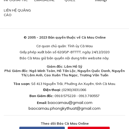
LIÊN HỆ QUẢNG
CÁO
© 2005 - 2023 Bản quyền thuộc về Cà Mau Online
Cơ quan chủ quản: Tỉnh ủy Cà Mau
Giấy phép xuất bản số 620/GP-BTTTT, ngày 24/12/2020
Báo Cà Mau giữ bản quyền nội dung trên website này.
Giám đốc: Lâm Hồ Sỹ
Phó Giám đốc: Ngô Minh Toàn, Hồ Tấn Lộc, Nguyễn Quốc Danh, Nguyễn
Thị Lâm Anh, Cao Xuân Thu Ngọc, Trương Văn Tuấn
Tòa soạn:
Số 413 Nguyễn Trãi, Phường An Xuyên, tỉnh Cà Mau.
Điện thoại:
(0290)3831066
Ban Giám đốc:
0918.575228 - 0913.780557
baocamau@gmail.com
Email:
baocamau.phongkythuat@gmail.com
Theo dõi Báo Cà Mau Online