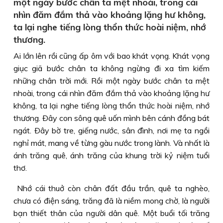
một ngày bước chân ta mệt nhoài, trong cái
nhìn đăm đắm thả vào khoảng lặng hư không,
ta lại nghe tiếng lòng thổn thức hoài niệm, nhớ
thương.
Ai lớn lên rồi cũng ấp ôm với bao khát vọng. Khát vọng
giục giã bước chân ta không ngừng đi xa tìm kiếm
những chân trời mới. Rồi một ngày bước chân ta mệt
nhoài, trong cái nhìn đăm đắm thả vào khoảng lặng hư
không, ta lại nghe tiếng lòng thổn thức hoài niệm, nhớ
thương. Ðây con sông quê uốn mình bên cánh đồng bát
ngát. Ðây bờ tre, giếng nước, sân đình, nơi mẹ ta ngồi
nghỉ mát, mang về từng gàu nước trong lành. Và nhất là
ánh trăng quê, ánh trăng của khung trời kỷ niệm tuổi
thơ.
Nhớ cái thuở còn chân đất đầu trần, quê ta nghèo,
chưa có điện sáng, trăng đã là niềm mong chờ, là người
bạn thiết thân của người dân quê. Một buổi tối trăng