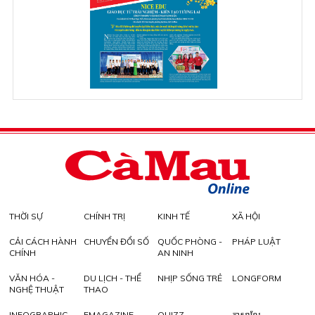
THỜI SỰ
CHÍNH TRỊ
KINH TẾ
XÃ HỘI
CẢI CÁCH HÀNH
CHUYỂN ĐỔI SỐ
QUỐC PHÒNG -
PHÁP LUẬT
CHÍNH
AN NINH
VĂN HÓA -
DU LỊCH - THỂ
NHỊP SỐNG TRẺ
LONGFORM
NGHỆ THUẬT
THAO
INFOGRAPHIC
EMAGAZINE
QUIZZ
ភាសាខ្មែរ