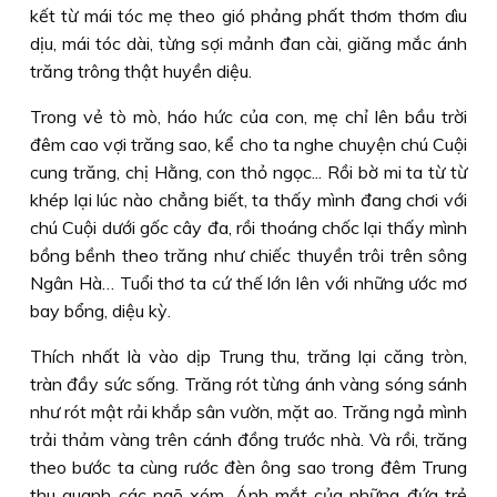
kết từ mái tóc mẹ theo gió phảng phất thơm thơm dìu
dịu, mái tóc dài, từng sợi mảnh đan cài, giăng mắc ánh
trăng trông thật huyền diệu.
Trong vẻ tò mò, háo hức của con, mẹ chỉ lên bầu trời
đêm cao vợi trăng sao, kể cho ta nghe chuyện chú Cuội
cung trăng, chị Hằng, con thỏ ngọc... Rồi bờ mi ta từ từ
khép lại lúc nào chẳng biết, ta thấy mình đang chơi với
chú Cuội dưới gốc cây đa, rồi thoáng chốc lại thấy mình
bồng bềnh theo trăng như chiếc thuyền trôi trên sông
Ngân Hà… Tuổi thơ ta cứ thế lớn lên với những ước mơ
bay bổng, diệu kỳ.
Thích nhất là vào dịp Trung thu, trăng lại căng tròn,
tràn đầy sức sống. Trăng rót từng ánh vàng sóng sánh
như rót mật rải khắp sân vườn, mặt ao. Trăng ngả mình
trải thảm vàng trên cánh đồng trước nhà. Và rồi, trăng
theo bước ta cùng rước đèn ông sao trong đêm Trung
thu quanh các ngõ xóm. Ánh mắt của những đứa trẻ