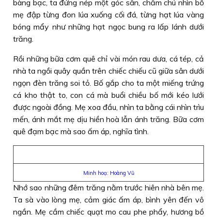
bàng bạc, ta đứng nép một góc sân, chăm chú nhìn bố
mẹ đập từng đon lúa xuống cối đá, từng hạt lúa vàng
bóng mẩy như những hạt ngọc bung ra lấp lánh dưới
trăng.
Rồi những bữa cơm quê chỉ vài món rau dưa, cá tép, cả
nhà ta ngồi quây quần trên chiếc chiếu cũ giữa sân dưới
ngọn đèn trăng soi tỏ. Bố gắp cho ta một miếng trứng
cá kho thật to, con cá mà buổi chiều bố mới kéo lưới
được ngoài đồng. Mẹ xoa đầu, nhìn ta bằng cái nhìn trìu
mến, ánh mắt mẹ dịu hiền hoà lẫn ánh trăng. Bữa cơm
quê đạm bạc mà sao ấm áp, nghĩa tình.
Minh hoạ: Hoàng Vũ
Nhớ sao những đêm trăng nằm trước hiên nhà bên mẹ.
Ta sà vào lòng mẹ, cảm giác ấm áp, bình yên đến vô
ngần. Mẹ cầm chiếc quạt mo cau phe phẩy, hương bồ