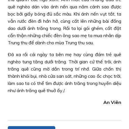
quê nghèo dán vào ánh nến qua năm cánh sao được
bọc bởi giấy bóng đủ sắc màu. Khi ánh nến vụt tắt, ta
vẫn rước đèn đi hớn hở, cùng cất lên những bài đồng
dao dưới ánh trăng trong. Rồi ta lại gói ghém, cất đặt
cẩn thận những chiếc đèn ông sao mẹ ta mua nhân dịp
Trung thu để dành cho mùa Trung thu sau.
Ðã xa rồi cái ngày ta bên mẹ hay cùng đám trẻ quê
nghèo tung tăng dưới trăng. Thời gian cứ thế trôi, ánh
trăng quê cũng mờ dần trong trí nhớ. Giữa chốn thị
thành khói bụi, nhà cửa san sát, những cao ốc chọc trời,
làm sao ta có thể tìm được ánh trăng trong huyền diệu
như ánh trăng quê thuở ấy./.
An Viên