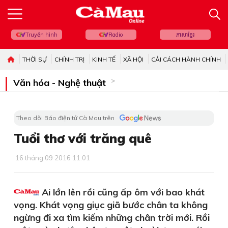
Truyền hình
Radio
ភាសាខ្មែរ
THỜI SỰ
CHÍNH TRỊ
KINH TẾ
XÃ HỘI
CẢI CÁCH HÀNH CHÍNH
Văn hóa - Nghệ thuật
Theo dõi Báo điện tử Cà Mau trên
Tuổi thơ với trăng quê
16 tháng 09 2016 11:01
Ai lớn lên rồi cũng ấp ôm với bao khát
vọng. Khát vọng giục giã bước chân ta không
ngừng đi xa tìm kiếm những chân trời mới. Rồi