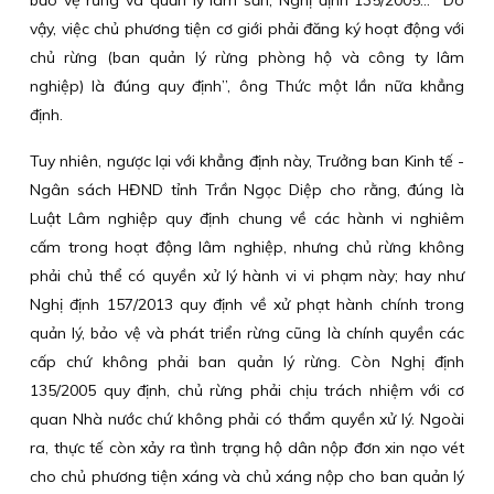
bảo vệ rừng và quản lý lâm sản; Nghị định 135/2005… “Do
vậy, việc chủ phương tiện cơ giới phải đăng ký hoạt động với
chủ rừng (ban quản lý rừng phòng hộ và công ty lâm
nghiệp) là đúng quy định”, ông Thức một lần nữa khẳng
định.
Tuy nhiên, ngược lại với khẳng định này, Trưởng ban Kinh tế -
Ngân sách HĐND tỉnh Trần Ngọc Diệp cho rằng, đúng là
Luật Lâm nghiệp quy định chung về các hành vi nghiêm
cấm trong hoạt động lâm nghiệp, nhưng chủ rừng không
phải chủ thể có quyền xử lý hành vi vi phạm này; hay như
Nghị định 157/2013 quy định về xử phạt hành chính trong
quản lý, bảo vệ và phát triển rừng cũng là chính quyền các
cấp chứ không phải ban quản lý rừng. Còn Nghị định
135/2005 quy định, chủ rừng phải chịu trách nhiệm với cơ
quan Nhà nước chứ không phải có thẩm quyền xử lý. Ngoài
ra, thực tế còn xảy ra tình trạng hộ dân nộp đơn xin nạo vét
cho chủ phương tiện xáng và chủ xáng nộp cho ban quản lý