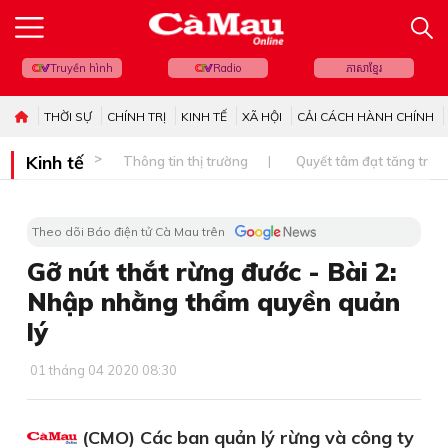
Truyền hình
Radio
ភាសាខ្មែរ
THỜI SỰ
CHÍNH TRỊ
KINH TẾ
XÃ HỘI
CẢI CÁCH HÀNH CHÍNH
Kinh tế
Thông tin thị trường
Quyết tâm đạt tăng trưở
Theo dõi Báo điện tử Cà Mau trên
Gỡ nút thắt rừng đước - Bài 2:​
Nhập nhằng thẩm quyền quản
lý​
01 tháng 04 2020 08:30
(CMO) Các ban quản lý rừng và công ty