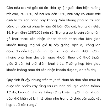
Còn nếu xét về góc độ ăn chia, tỷ lệ người dân hiện hưởng
rất cao, 70-80%, có nơi lên đến 95%, như vậy có được xác
định là tài sản công hay không. Nếu không phải là tài sản
công thì căn cứ pháp lý nào để bán đấu giá, trong khi Điều
16, Nghị định 135/2005 nêu rõ: Trong giao khoán sản phẩm
gỗ khai thác, bên nhận khoán thanh toán cho bên giao
khoán tương ứng với giá trị cây giống, dịch vụ, công lao
động đã đầu tư, phần còn lại bên nhận khoán được hưởng
nhưng phải bán cho bên giao khoán theo giá thoả thuận
giữa 2 bên tại thời điểm khai thác. Trường hợp bên giao
khoán không mua thì bên nhận khoán được tự do tiêu thụ.
Quy định là vậy, nhưng trên thực tế chưa hộ dân nào mua lại
được sản phẩm cây rừng sau khi bán đấu giá không thành.
Từ đó, kéo dài chu kỳ trồng rừng khiến người nhận khoán
gặp khó khăn về kinh tế cũng như trong tổ chức sản xuất kết
hợp dưới tán rừng./.