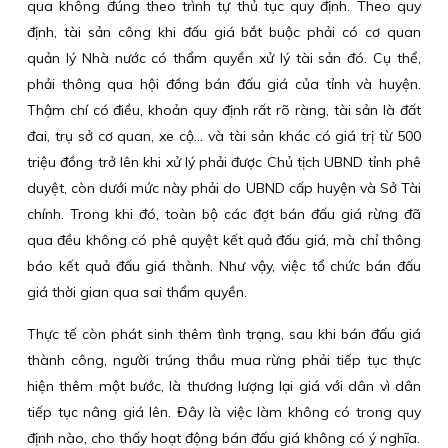
qua không đúng theo trình tự thủ tục quy định. Theo quy
định, tài sản công khi đấu giá bắt buộc phải có cơ quan
quản lý Nhà nước có thẩm quyền xử lý tài sản đó. Cụ thể,
phải thông qua hội đồng bán đấu giá của tỉnh và huyện.
Thậm chí có điều, khoản quy định rất rõ ràng, tài sản là đất
đai, trụ sở cơ quan, xe cộ… và tài sản khác có giá trị từ 500
triệu đồng trở lên khi xử lý phải được Chủ tịch UBND tỉnh phê
duyệt, còn dưới mức này phải do UBND cấp huyện và Sở Tài
chính. Trong khi đó, toàn bộ các đợt bán đấu giá rừng đã
qua đều không có phê quyệt kết quả đấu giá, mà chỉ thông
báo kết quả đấu giá thành. Như vậy, việc tổ chức bán đấu
giá thời gian qua sai thẩm quyền.
Thực tế còn phát sinh thêm tình trạng, sau khi bán đấu giá
thành công, người trúng thầu mua rừng phải tiếp tục thực
hiện thêm một bước, là thương lượng lại giá với dân vì dân
tiếp tục nâng giá lên. Đây là việc làm không có trong quy
định nào, cho thấy hoạt động bán đấu giá không có ý nghĩa.