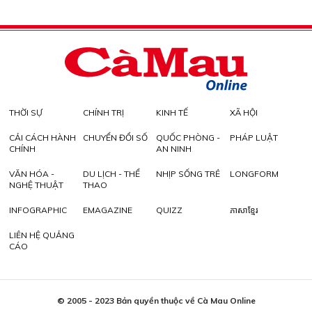
THỜI SỰ
CHÍNH TRỊ
KINH TẾ
XÃ HỘI
CẢI CÁCH HÀNH
CHUYỂN ĐỔI SỐ
QUỐC PHÒNG -
PHÁP LUẬT
CHÍNH
AN NINH
VĂN HÓA -
DU LỊCH - THỂ
NHỊP SỐNG TRẺ
LONGFORM
NGHỆ THUẬT
THAO
INFOGRAPHIC
EMAGAZINE
QUIZZ
ភាសាខ្មែរ
LIÊN HỆ QUẢNG
CÁO
© 2005 - 2023 Bản quyền thuộc về Cà Mau Online