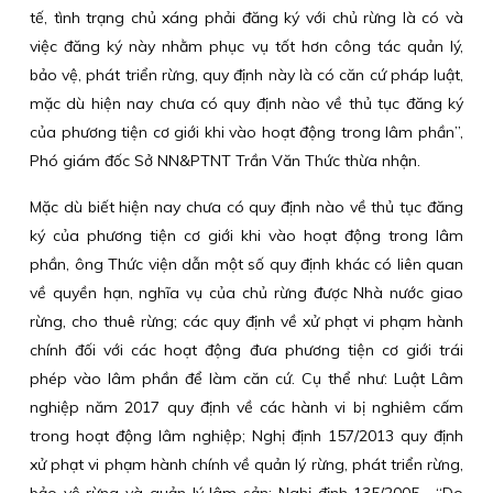
tế, tình trạng chủ xáng phải đăng ký với chủ rừng là có và
việc đăng ký này nhằm phục vụ tốt hơn công tác quản lý,
bảo vệ, phát triển rừng, quy định này là có căn cứ pháp luật,
mặc dù hiện nay chưa có quy định nào về thủ tục đăng ký
của phương tiện cơ giới khi vào hoạt động trong lâm phần”,
Phó giám đốc Sở NN&PTNT Trần Văn Thức thừa nhận.
Mặc dù biết hiện nay chưa có quy định nào về thủ tục đăng
ký của phương tiện cơ giới khi vào hoạt động trong lâm
phần, ông Thức viện dẫn một số quy định khác có liên quan
về quyền hạn, nghĩa vụ của chủ rừng được Nhà nước giao
rừng, cho thuê rừng; các quy định về xử phạt vi phạm hành
chính đối với các hoạt động đưa phương tiện cơ giới trái
phép vào lâm phần để làm căn cứ. Cụ thể như: Luật Lâm
nghiệp năm 2017 quy định về các hành vi bị nghiêm cấm
trong hoạt động lâm nghiệp; Nghị định 157/2013 quy định
xử phạt vi phạm hành chính về quản lý rừng, phát triển rừng,