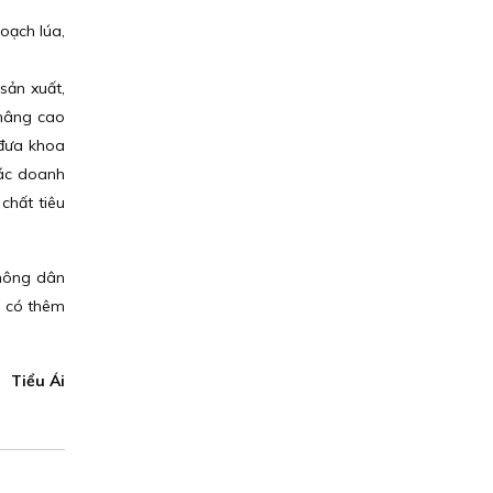
oạch lúa,
sản xuất,
 nâng cao
t đưa khoa
các doanh
chất tiêu
 nông dân
n có thêm
Tiểu Ái