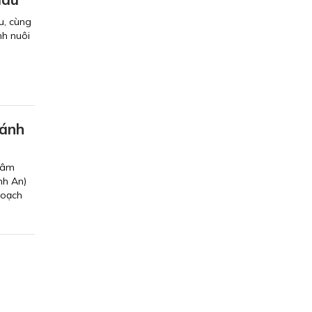
u, cùng
nh nuôi
hánh
 Lâm
nh An)
hoạch