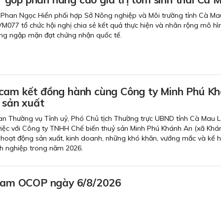
 Phan Ngọc Hiển phối hợp Sở Nông nghiệp và Môi trường tỉnh Cà Ma
M077 tổ chức hội nghị chia sẻ kết quả thực hiện và nhân rộng mô hì
ừng ngập mặn đạt chứng nhận quốc tế.
cam kết đồng hành cùng Công ty Minh Phú K
 sản xuất
Ban Thường vụ Tỉnh uỷ, Phó Chủ tịch Thường trực UBND tỉnh Cà Mau
việc với Công ty TNHH Chế biến thuỷ sản Minh Phú Khánh An (xã Khá
 hoạt động sản xuất, kinh doanh, những khó khăn, vướng mắc và kế 
nh nghiệp trong năm 2026.
ream OCOP ngày 6/8/2026