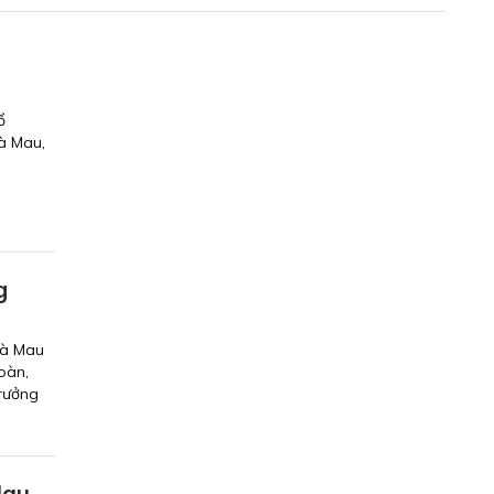
ổ
Cà Mau,
g
Cà Mau
oàn,
trưởng
Mau