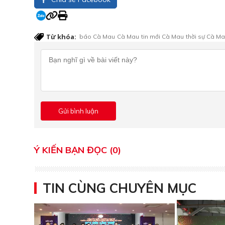
Từ khóa:
báo Cà Mau
Cà Mau
tin mới Cà Mau
thời sự Cà M
Ý KIẾN BẠN ĐỌC (0)
TIN CÙNG CHUYÊN MỤC