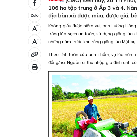
(CMO) Đến nay, xã Trí Phải, 
106 ha tập trung ở Ấp 3 và 4. Năm n
địa bàn xã được mùa, được giá, bà 
Không giấu được niềm vui, anh Lương Hồng 
+
trồng lúa sạch an toàn, sử dụng giống lúa ch
-
những năm trước khi trồng giống lúa Một bụi
Theo tính toán của anh Thắm, vụ lúa năm nay 
đồng/ha. Ngoài ra, thu nhập gia đình anh c