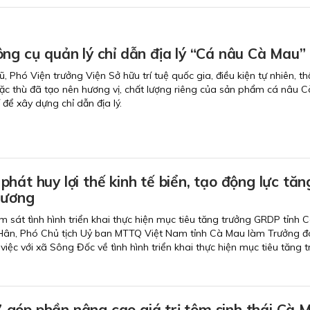
ng cụ quản lý chỉ dẫn địa lý “Cá nâu Cà Mau”
Phó Viện trưởng Viện Sở hữu trí tuệ quốc gia, điều kiện tự nhiên, th
ặc thù đã tạo nên hương vị, chất lượng riêng của sản phẩm cá nâu 
 để xây dựng chỉ dẫn địa lý.
hát huy lợi thế kinh tế biển, tạo động lực tăn
hương
m sát tình hình triển khai thực hiện mục tiêu tăng trưởng GRDP tỉnh 
Hân, Phó Chủ tịch Uỷ ban MTTQ Việt Nam tỉnh Cà Mau làm Trưởng đ
 việc với xã Sông Đốc về tình hình triển khai thực hiện mục tiêu tăng 
góp phần nâng cao giá trị tôm sinh thái Cà 