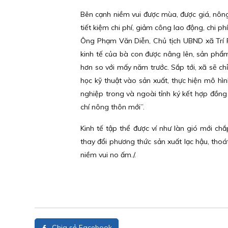
Bên cạnh niềm vui được mùa, được giá, nôn
tiết kiệm chi phí, giảm công lao động, chi ph
Ông Phạm Văn Diễn, Chủ tịch UBND xã Trí Phả
kinh tế của bà con được nâng lên, sản phẩm 
hơn so với mấy năm trước. Sắp tới, xã sẽ chỉ
học kỹ thuật vào sản xuất, thực hiện mô hì
nghiệp trong và ngoài tỉnh ký kết hợp đồn
chí nông thôn mới”.
Kinh tế tập thể được ví như làn gió mới c
thay đổi phương thức sản xuất lạc hậu, th
niềm vui no ấm./.
Chia sẻ Facebook