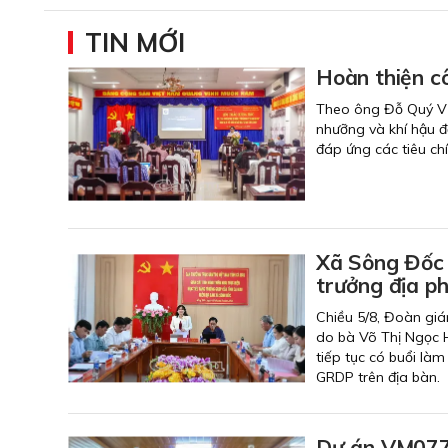
TIN MỚI
Hoàn thiện cô
Theo ông Đỗ Quý Vũ, 
nhưỡng và khí hậu đ
đáp ứng các tiêu chí
Xã Sông Đốc p
trưởng địa p
Chiều 5/8, Đoàn giá
do bà Võ Thị Ngọc 
tiếp tục có buổi làm
GRDP trên địa bàn.
Dự án VM077 