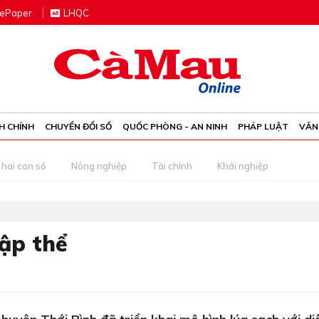
e
P
aper
LHQC
H CHÍNH
CHUYỂN ĐỔI SỐ
QUỐC PHÒNG - AN NINH
PHÁP LUẬT
VĂN
 hai con số
Nông nghiệp
Tài chính
Khởi nghiệp
tập thể