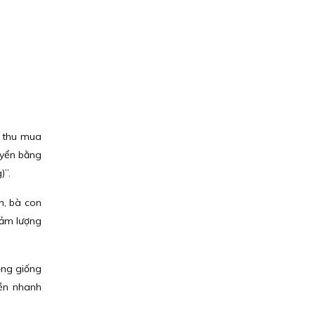
g thu mua
uyển bằng
)”.
h, bà con
iảm lượng
ồng giống
iền nhanh