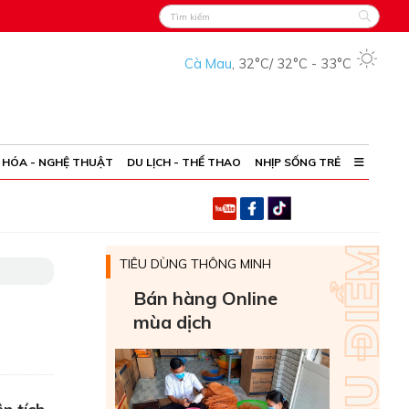
Cà Mau
,
32°C
/
32°C
-
33°C
 HÓA - NGHỆ THUẬT
DU LỊCH - THỂ THAO
NHỊP SỐNG TRẺ
TIÊU DÙNG THÔNG MINH
Bán hàng Online
mùa dịch