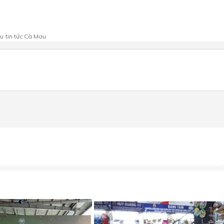
au
tin tức Cà Mau