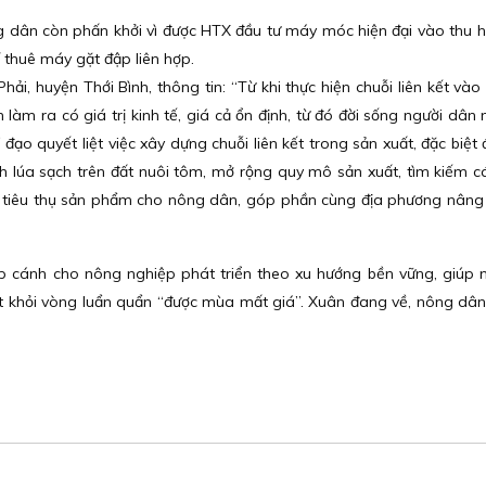
g dân còn phấn khởi vì được HTX đầu tư máy móc hiện đại vào thu h
í thuê máy gặt đập liên hợp.
i, huyện Thới Bình, thông tin: “Từ khi thực hiện chuỗi liên kết vào 
làm ra có giá trị kinh tế, giá cả ổn định, từ đó đời sống người dân
 đạo quyết liệt việc xây dựng chuỗi liên kết trong sản xuất, đặc biệ
nh lúa sạch trên đất nuôi tôm, mở rộng quy mô sản xuất, tìm kiếm 
g tiêu thụ sản phẩm cho nông dân, góp phần cùng địa phương nâng 
hắp cánh cho nông nghiệp phát triển theo xu hướng bền vững, giúp
oát khỏi vòng luẩn quẩn “được mùa mất giá”. Xuân đang về, nông dâ