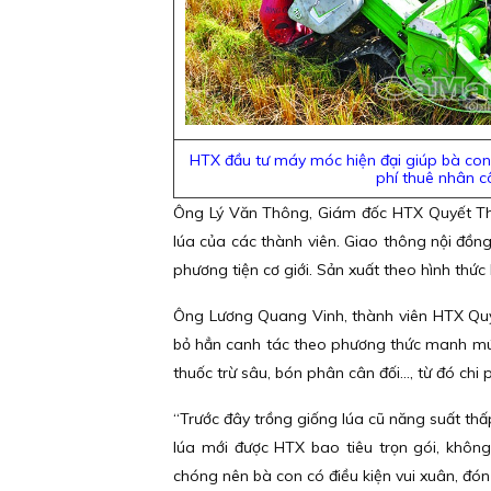
HTX đầu tư máy móc hiện đại giúp bà con 
phí thuê nhân c
Ông Lý Văn Thông, Giám đốc HTX Quyết Thắn
lúa của các thành viên. Giao thông nội đồn
phương tiện cơ giới. Sản xuất theo hình thứ
Ông Lương Quang Vinh, thành viên HTX Quyết
bỏ hẳn canh tác theo phương thức manh mún,
thuốc trừ sâu, bón phân cân đối…, từ đó chi 
“Trước đây trồng giống lúa cũ năng suất thấ
lúa mới được HTX bao tiêu trọn gói, không
chóng nên bà con có điều kiện vui xuân, đón 