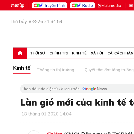
ភាសាខ្មែរ
Truyền hình
Radio
M
ultimedia
Thứ bảy, 8-8-26 21:34:59
THỜI SỰ
CHÍNH TRỊ
KINH TẾ
XÃ HỘI
CẢI CÁCH HÀN
Kinh tế
Thông tin thị trường
Quyết tâm đạt tăng trưởng
Theo dõi Báo điện tử Cà Mau trên
Làn gió mới của kinh tế 
18 tháng 01 2020 14:04