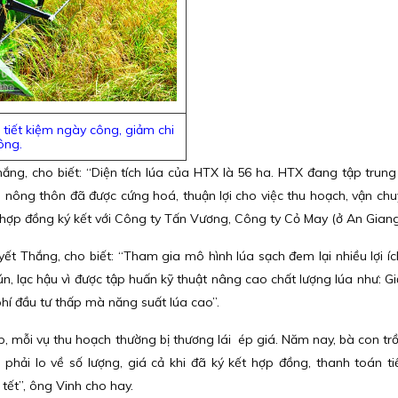
tiết kiệm ngày công, giảm chi
ông.
g, cho biết: “Diện tích lúa của HTX là 56 ha. HTX đang tập trun
g nông thôn đã được cứng hoá, thuận lợi cho việc thu hoạch, vận ch
c hợp đồng ký kết với Công ty Tấn Vương, Công ty Cỏ May (ở An Giang
 Thắng, cho biết: “Tham gia mô hình lúa sạch đem lại nhiều lợi íc
 lạc hậu vì được tập huấn kỹ thuật nâng cao chất lượng lúa như: G
phí đầu tư thấp mà năng suất lúa cao”.
p, mỗi vụ thu hoạch thường bị thương lái ép giá. Năm nay, bà con tr
 phải lo về số lượng, giá cả khi đã ký kết hợp đồng, thanh toán t
tết”, ông Vinh cho hay.