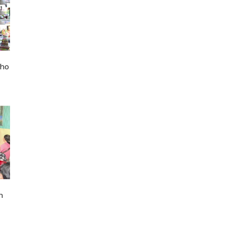
cho
n