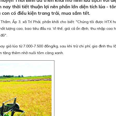
huyện Thới Bình đã triển khai mô hình lúa sạch với diệ
ay thời tiết thuận lợi nên phần lớn diện tích lúa - tô
con có điều kiện trang trải, mua sắm tết.
Thắm, Ấp 3, xã Trí Phải, phấn khởi cho biết: "Chúng tôi được HTX 
ất lượng cao, bao tiêu đầu ra. Vì thế, giá cả ổn định, thu nhập cao 
 đỏ".
giá lúa từ 7.000-7.500 đồng/kg, sau khi trừ chi phí, gia đình thu lã
òn tăng thêm nhờ nuôi tôm càng xanh.