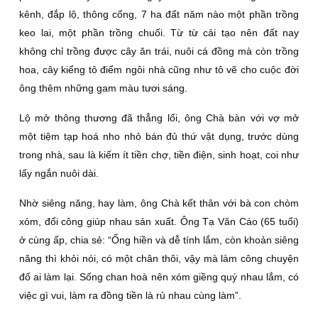
kênh, đắp lộ, thông cống, 7 ha đất năm nào một phần trồng
keo lai, một phần trồng chuối. Từ từ cải tạo nên đất nay
không chỉ trồng được cây ăn trái, nuôi cá đồng mà còn trồng
hoa, cây kiểng tô điểm ngôi nhà cũng như tô vẽ cho cuộc đời
ông thêm những gam màu tươi sáng.
Lộ mở thông thương đã thẳng lối, ông Chà bàn với vợ mở
một tiệm tạp hoá nho nhỏ bán đủ thứ vật dụng, trước dùng
trong nhà, sau là kiếm ít tiền chợ, tiền điện, sinh hoạt, coi như
lấy ngắn nuôi dài.
Nhờ siêng năng, hay làm, ông Chà kết thân với bà con chòm
xóm, đổi công giúp nhau sản xuất. Ông Tạ Văn Cáo (65 tuổi)
ở cùng ấp, chia sẻ: “Ổng hiền và dễ tính lắm, còn khoản siêng
năng thì khỏi nói, có một chân thôi, vậy mà làm công chuyện
đố ai làm lại. Sống chan hoà nên xóm giềng quý nhau lắm, có
việc gì vui, làm ra đồng tiền là rủ nhau cùng làm”.