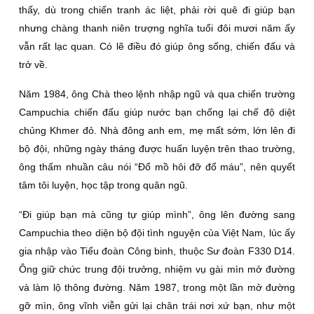
thấy, dù trong chiến tranh ác liệt, phải rời quê đi giúp bạn
nhưng chàng thanh niên trượng nghĩa tuổi đôi mươi năm ấy
vẫn rất lạc quan. Có lẽ điều đó giúp ông sống, chiến đấu và
trở về.
Năm 1984, ông Chà theo lệnh nhập ngũ và qua chiến trường
Campuchia chiến đấu giúp nước bạn chống lại chế độ diệt
chủng Khmer đỏ. Nhà đông anh em, mẹ mất sớm, lớn lên đi
bộ đội, những ngày tháng được huấn luyện trên thao trường,
ông thấm nhuần câu nói “Ðổ mồ hôi đỡ đổ máu”, nên quyết
tâm tôi luyện, học tập trong quân ngũ.
“Ði giúp bạn mà cũng tự giúp mình”, ông lên đường sang
Campuchia theo diện bộ đội tình nguyện của Việt Nam, lúc ấy
gia nhập vào Tiểu đoàn Công binh, thuộc Sư đoàn F330 D14.
Ông giữ chức trung đội trưởng, nhiệm vụ gài mìn mở đường
và làm lộ thông đường. Năm 1987, trong một lần mở đường
gỡ mìn, ông vĩnh viễn gửi lại chân trái nơi xứ bạn, như một