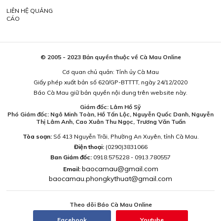
LIÊN HỆ QUẢNG
CÁO
© 2005 - 2023 Bản quyền thuộc về Cà Mau Online
Cơ quan chủ quản: Tỉnh ủy Cà Mau
Giấy phép xuất bản số 620/GP-BTTTT, ngày 24/12/2020
Báo Cà Mau giữ bản quyền nội dung trên website này.
Giám đốc: Lâm Hồ Sỹ
Phó Giám đốc: Ngô Minh Toàn, Hồ Tấn Lộc, Nguyễn Quốc Danh, Nguyễn
Thị Lâm Anh, Cao Xuân Thu Ngọc, Trương Văn Tuấn
Tòa soạn:
Số 413 Nguyễn Trãi, Phường An Xuyên, tỉnh Cà Mau.
Điện thoại:
(0290)3831066
Ban Giám đốc:
0918.575228 - 0913.780557
baocamau@gmail.com
Email:
baocamau.phongkythuat@gmail.com
Theo dõi Báo Cà Mau Online
Facebook
Youtube