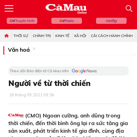
Truyền hình
Radio
ភាសាខ្មែរ
THỜI SỰ
CHÍNH TRỊ
KINH TẾ
XÃ HỘI
CẢI CÁCH HÀNH CHÍNH
Văn hoá
Theo dõi Báo điện tử Cà Mau trên
Người về từ thời chiến
26 tháng 05 2021 09:36
(CMO) Ngoan cường, anh dũng trong
thời chiến, đến thời bình ông lại ra sức tăng gia
sản xuất, phát triển kinh tế gia đình, cùng địa