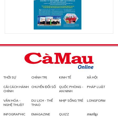
THỜI SỰ
CHÍNH TRỊ
KINH TẾ
XÃ HỘI
CẢI CÁCH HÀNH
CHUYỂN ĐỔI SỐ
QUỐC PHÒNG -
PHÁP LUẬT
CHÍNH
AN NINH
VĂN HÓA -
DU LỊCH - THỂ
NHỊP SỐNG TRẺ
LONGFORM
NGHỆ THUẬT
THAO
INFOGRAPHIC
EMAGAZINE
QUIZZ
ភាសាខ្មែរ