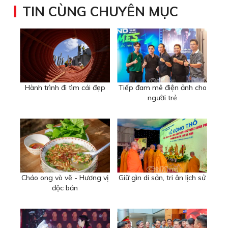
TIN CÙNG CHUYÊN MỤC
Hành trình đi tìm cái đẹp
Tiếp đam mê điện ảnh cho
người trẻ
Cháo ong vò vẽ - Hương vị
Giữ gìn di sản, tri ân lịch sử
độc bản