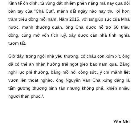
Kinh tế ổn định, từ vùng đất nhiễm phèn nặng mà nay qua đôi
bàn tay của “Chà Cụt”, mảnh đất ngày nào nay thu lợi hơn
trăm triệu đồng mỗi năm. Năm 2015, với sự giúp sức của Mhà
nước, mạnh thường quân, ông Chà được hỗ trợ 60 triệu
đồng, cùng mớ vốn tích luỹ, xây được căn nhà tình nghĩa
tươm tất.
Giờ đây, trong ngôi nhà yêu thương, có cháu con xúm xít, ông
đã có thể an nhàn hưởng trái ngọt gieo bao năm qua. Bằng
nghị lực phi thường, bằng mồ hôi công sức, ý chí mãnh liệt
vươn lên thoát nghèo, ông Nguyễn Văn Chà xứng đáng là
tấm gương thương binh tàn nhưng không phế, khiến nhiều
người thán phục./.
Yến Nhi