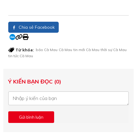
Chia sẻ Facebook
Từ khóa:
báo Cà Mau
Cà Mau
tin mới Cà Mau
thời sự Cà Mau
tin tức Cà Mau
Ý KIẾN BẠN ĐỌC (0)