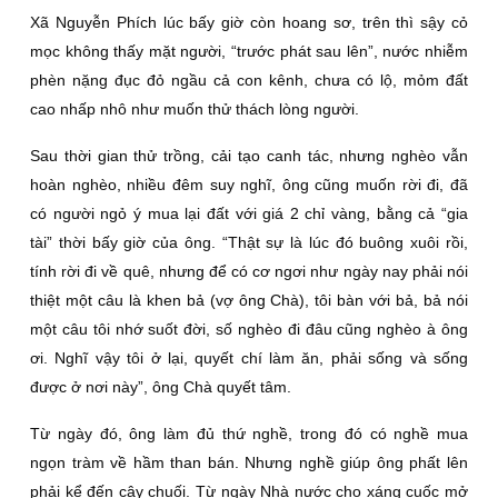
Xã Nguyễn Phích lúc bấy giờ còn hoang sơ, trên thì sậy cỏ
mọc không thấy mặt người, “trước phát sau lên”, nước nhiễm
phèn nặng đục đỏ ngầu cả con kênh, chưa có lộ, mỏm đất
cao nhấp nhô như muốn thử thách lòng người.
Sau thời gian thử trồng, cải tạo canh tác, nhưng nghèo vẫn
hoàn nghèo, nhiều đêm suy nghĩ, ông cũng muốn rời đi, đã
có người ngỏ ý mua lại đất với giá 2 chỉ vàng, bằng cả “gia
tài” thời bấy giờ của ông. “Thật sự là lúc đó buông xuôi rồi,
tính rời đi về quê, nhưng để có cơ ngơi như ngày nay phải nói
thiệt một câu là khen bả (vợ ông Chà), tôi bàn với bả, bả nói
một câu tôi nhớ suốt đời, số nghèo đi đâu cũng nghèo à ông
ơi. Nghĩ vậy tôi ở lại, quyết chí làm ăn, phải sống và sống
được ở nơi này”, ông Chà quyết tâm.
Từ ngày đó, ông làm đủ thứ nghề, trong đó có nghề mua
ngọn tràm về hầm than bán. Nhưng nghề giúp ông phất lên
phải kể đến cây chuối. Từ ngày Nhà nước cho xáng cuốc mở