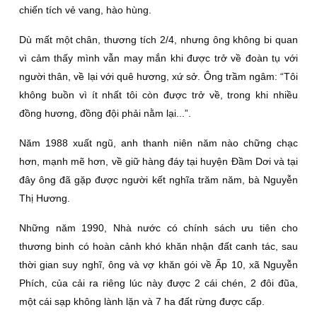
chiến tích vẻ vang, hào hùng.
Dù mất một chân, thương tích 2/4, nhưng ông không bi quan
vì cảm thấy mình vẫn may mắn khi được trở về đoàn tụ với
người thân, về lại với quê hương, xứ sở. Ông trầm ngâm: “Tôi
không buồn vì ít nhất tôi còn được trở về, trong khi nhiều
đồng hương, đồng đội phải nằm lại...”.
Năm 1988 xuất ngũ, anh thanh niên năm nào chững chạc
hơn, mạnh mẽ hơn, về giữ hàng đáy tại huyện Ðầm Dơi và tại
đây ông đã gặp được người kết nghĩa trăm năm, bà Nguyễn
Thị Hương.
Những năm 1990, Nhà nước có chính sách ưu tiên cho
thương binh có hoàn cảnh khó khăn nhận đất canh tác, sau
thời gian suy nghĩ, ông và vợ khăn gói về Ấp 10, xã Nguyễn
Phích, của cải ra riêng lúc này được 2 cái chén, 2 đôi đũa,
một cái sạp không lành lặn và 7 ha đất rừng được cấp.