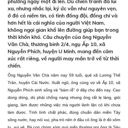
phương ngày một đi lên. Dù chiến tranh đã lùi
xa, nhưng nhắc lại, ký ức vẫn như nguyên vẹn,
ở đó có niềm tin, có tình đồng đội, đồng chí và
hơn hết là cái nghĩa của người Việt Nam,
không ngại gian khổ lên đường giúp bạn trong
thời khốn khó. Câu chuyện của ông Nguyễn
Văn Chà, thương binh 2/4, ngụ Ấp 10, xã
Nguyễn Phích, huyện U Minh, mang đến cảm
xúc rất riêng, về người may mắn trở về từ thời
chiến.
Ông Nguyễn Văn Chà năm nay 59 tuổi, quê xã Lương Thế
Trân, huyện Cái Nước. Xuất ngũ, ông cùng vợ về Ấp 10, xã
Nguyễn Phích sinh sống và “bám rễ” ở đây cho đến nay. Cao
dong dỏng, dù phải chống nạng nhưng ông rất lẹ làng, giỏi
giang, làm được những việc mà người lành lặn có khi chưa
làm được. Tính tình chất phác, đúng chuẩn dân miền Tây
sông nước, hay nói vui, pha trò nên ở đâu có ông là ở đó xôm
tụ, vui vẻ. Bà con chòm xóm quý mến thường gọi ông là Sáu